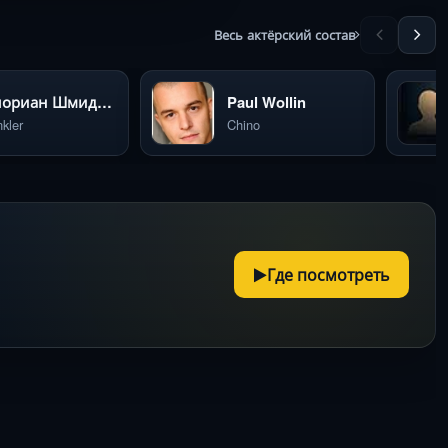
Весь актёрский состав
Флориан Шмидтке
Paul Wollin
kler
Chino
Где посмотреть