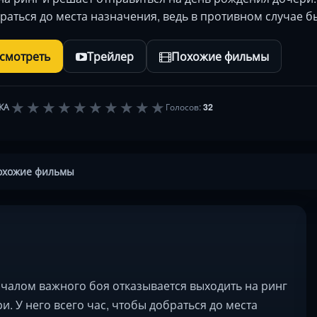
раться до места назначения, ведь в противном случае
осмотреть
Трейлер
Похожие фильмы
★
★
★
★
★
★
★
★
★
★
КА
Голосов:
32
охожие фильмы
чалом важного боя отказывается выходить на ринг
. У него всего час, чтобы добраться до места