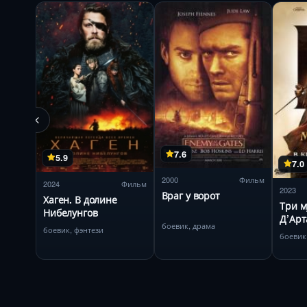
7.6
5.9
7.0
2000
Фильм
2024
Фильм
2023
Враг у ворот
Хаген. В долине
Три м
Нибелунгов
Д’Арт
боевик, драма
боевик, фэнтези
боевик