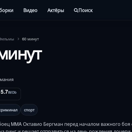
борки
Видео
Актёры
Поиск
Фильмы
60 минут
 минут
рмания
5.7
IMDb
криминал
спорт
оец MMA Октавио Бергман перед началом важного боя 
на ринг и решает отправиться на день рождения дочери. 