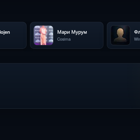
Mojen
Мари Мурум
Cosima
Win