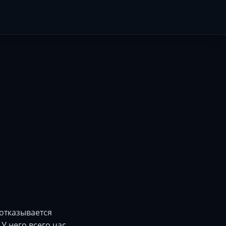
отказывается
У него всего час,