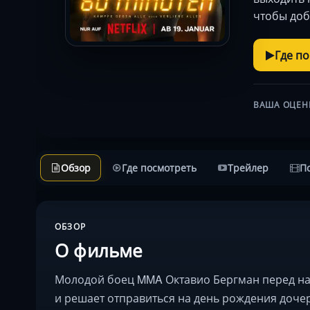
чтобы доб
Где п
ВАША ОЦЕН
Обзор
Где посмотреть
Трейлер
П
ОБЗОР
О фильме
Молодой боец MMA Октавио Бергман перед на
и решает отправиться на день рождения дочери