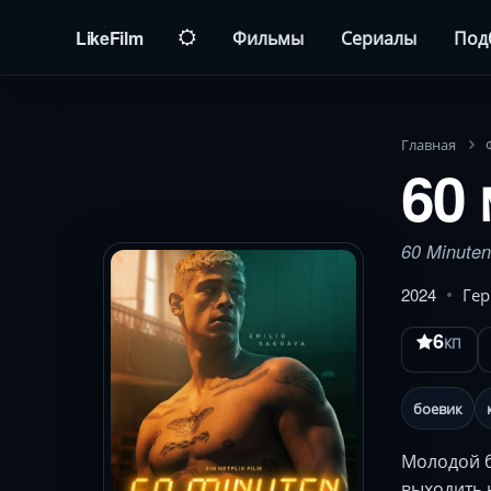
LikeFilm
Фильмы
Сериалы
Под
Главная
60
60 Minuten
2024
Ге
6
КП
боевик
Молодой б
выходить 