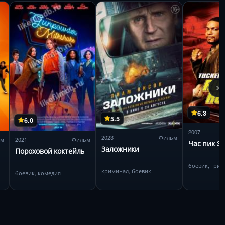
6.3
5.5
6.0
2007
2023
Фильм
ьм
2021
Фильм
Час пик 3
Заложники
Пороховой коктейль
боевик, трил
криминал, боевик
боевик, комедия