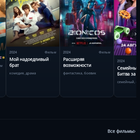
2024
Фильм
2024
Фильм
Мой надоедливый
Расширяя
2024
брат
возможности
ьм
Семейные 
комедия, драма
фантастика, боевик
Битва за 
семейный, сп
Все фильмы