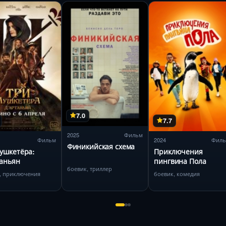
7.0
7.7
2025
Фильм
Фильм
2024
Фил
Финикийская схема
ушкетёра:
Приключения
аньян
пингвина Пола
боевик, триллер
, приключения
боевик, комедия