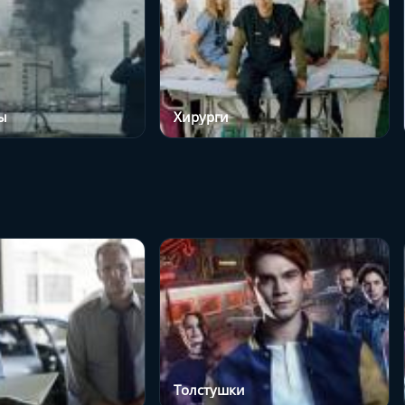
ы
Хирурги
Толстушки