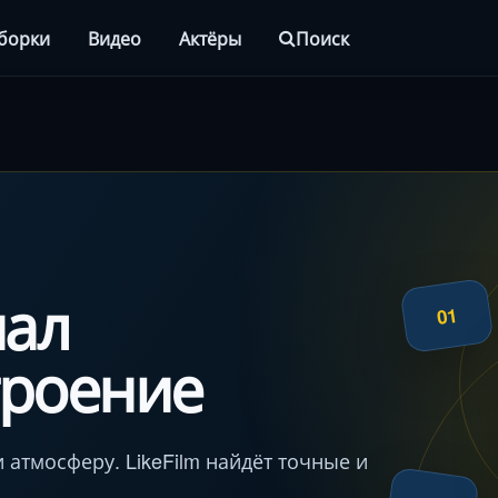
борки
Видео
Актёры
Поиск
иал
01
троение
 атмосферу. LikeFilm найдёт точные и