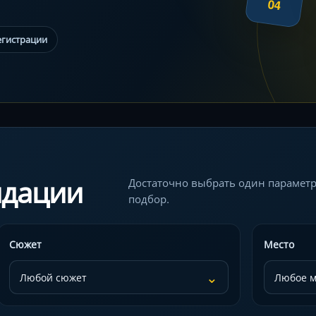
04
егистрации
ндации
Достаточно выбрать один параметр
подбор.
Сюжет
Место
⌄