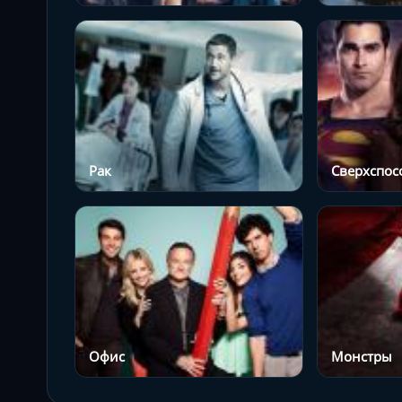
Рак
Сверхспос
Офис
Монстры