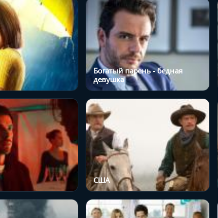
Богатый парень - бедная
девушка
США