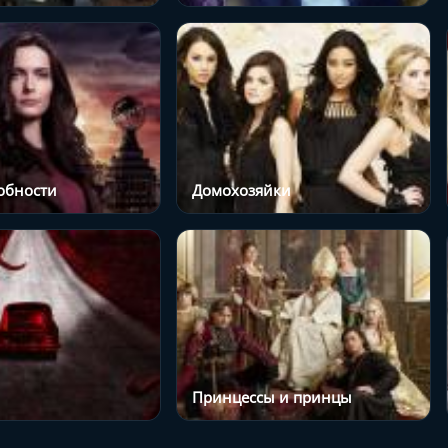
обности
Домохозяйки
Принцессы и принцы