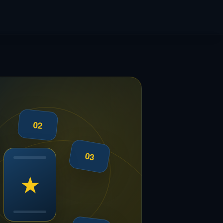
02
03
★