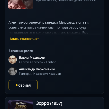
•
Агент иностранной разведки Мирсаид, попав к
советским пограничникам, по приговору суда
направляется в колонию строгого режима. Ему
удается скрыть местонахождения тайника, где
Читать полностью
хранится план-карта. Вскоре границу успешно
переходят новые агенты — Лойнаб и Гулям. Их цель
В главных ролях
проста: навестить Мирсаида в колонии, узнать
Вадим Медведев
местонахождение тайника и взять спрятанную карту.
Сергей Сергеевич Грибов
Чекисты предоставляют им пока полную свободу
действий...
Александр Пархоменко
Григорий Иванович Кравцов
Сериал
Зорро (1957)