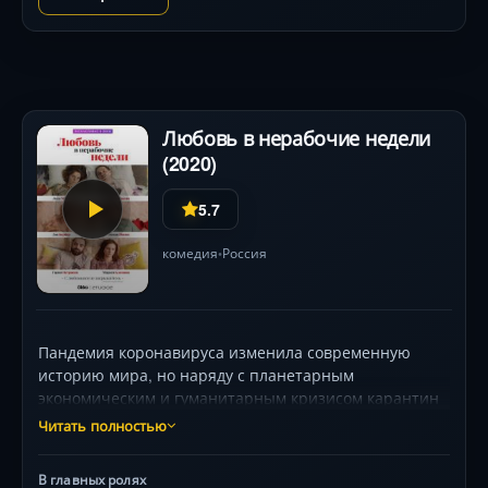
Любовь в нерабочие недели
(2020)
5.7
комедия
Россия
•
Пандемия коронавируса изменила современную
историю мира, но наряду с планетарным
экономическим и гуманитарным кризисом карантин
отразился и на бытовой, повседневной жизни
Читать полностью
россиян.\n\nГерои, оказавшись на самоизоляции,
пытаются адаптироваться к новой реальности,
В главных ролях