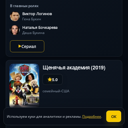
ежедневно, но их спасает искромётный юмор и
В главных ролях
странная семейная гармония. В ролях: Виктор
Виктор Логинов
Логинов, Наталья Бочкарёва — харизматичные дуэт,
Гена Букин
создающий уникальную химию «русского Банди».
Наталья Бочкарева
Даша Букина
Сериал
Щенячья академия (2019)
5.0
семейный
США
•
ОК
Используем куки для аналитики и рекламы.
Подробнее
.