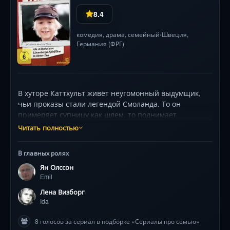
8.4
комедия
,
драма
,
семейный
Швеция,
•
Германия (ФРГ)
В хуторе Каттхульт живёт неугомонный выдумщик,
чьи проказы стали легендой Смоланда. То он
примеряет супницу как шлем, то поднимает
сестрёнку на флагшток вместо флага, а его поездка на
Читать полностью
ярмарку оборачивается неожиданными
приобретениями. За каждую шалость строгий отец
В главных ролях
отправляет его в сарай, где рождаются забавные
Ян Олссон
деревянные фигурки. Но когда жизнь друга висит на
Emil
волоске, именно этот сорванец бросится сквозь пургу
к доктору. Трогательная комедия о детстве, где кепка
Лена Визборг
— корона, а обычный день полон невероятных
Ida
приключений, снята по книгам Астрид Линдгрен с
8 голосов за сериал в подборке «Сериалы про семью»
поэзией сельской Швеции.