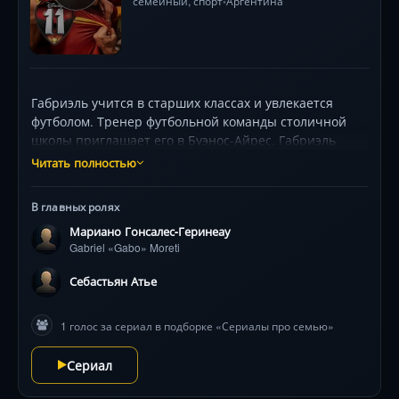
семейный
, спорт
Аргентина
•
Габриэль учится в старших классах и увлекается
футболом. Тренер футбольной команды столичной
школы приглашает его в Буэнос-Айрес. Габриэль
должен доказать, что он достоин учиться в школе, и
Читать полностью
помочь команде восстановить репутацию. Габриэля
ждут новые открытия и испытания на прочность. Он
В главных ролях
найдет друзей, переживет печальные поражения и
Мариано Гонсалес-Геринеау
яркие победы. Габриэль обретет новую жизнь.
Gabriel «Gabo» Moreti
Себастьян Атье
1 голос за сериал в подборке «Сериалы про семью»
Сериал