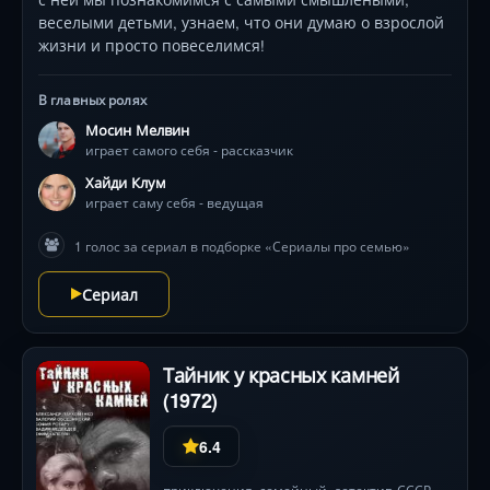
веселыми детьми, узнаем, что они думаю о взрослой
жизни и просто повеселимся!
В главных ролях
Мосин Мелвин
играет самого себя - рассказчик
Хайди Клум
играет саму себя - ведущая
1 голос за сериал в подборке «Сериалы про семью»
Сериал
Тайник у красных камней
(1972)
6.4
приключения
,
семейный
,
детектив
СССР