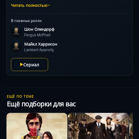
слишком обманчиво. Он — мальчик-загадка,
Читать полностью
мальчик-легенда, мальчик-проблема для учителей,
родителей и своих сверстников. Две совершенно
В главных ролях
разные личности «в одном флаконе», в одном теле,
Шон Олендорф
под одним именем – Фергус Макфайл.
Fergus McPhail
Майкл Харрисон
Lambert Apanolty
Сериал
ЕЩЁ ПО ТЕМЕ
Ещё подборки для вас