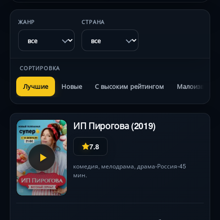
ЖАНР
СТРАНА
СОРТИРОВКА
Лучшие
Новые
С высоким рейтингом
Малоизвестн
ИП Пирогова (2019)
7.8
комедия
,
мелодрама
,
драма
Россия
45
•
•
мин.