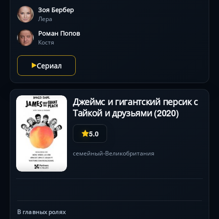
попадая при этом в различные, зачастую комичные
Зоя Бербер
ситуации. У каждого из них своя история и свои
Лера
оригинальные условия карантина, который, конечно
же, закончится и обязательно изменит героев к
Роман Попов
лучшему.
Костя
Сериал
Джеймс и гигантский персик с
Тайкой и друзьями (2020)
5.0
семейный
Великобритания
•
В главных ролях