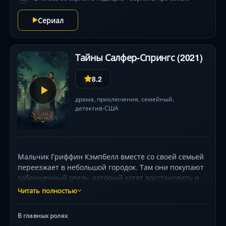
Сериал
Тайны Салфер-Спрингс (2021)
8.2
драма
,
приключения
,
семейный
,
детектив
США
•
Мальчик Гриффин Кэмпбелл вместе со своей семьей
переезжает в небольшой городок. Там они покупают
заброшенный отель, который хотят восстановить и
сделать из него семейный бизнес. Позже в школе
Читать полностью
парень узнает о пропавшей девочке, которая теперь
в роли призрака скитается по отелю. Он вместе с
В главных ролях
друзьями хочет исследовать здание и убедиться в