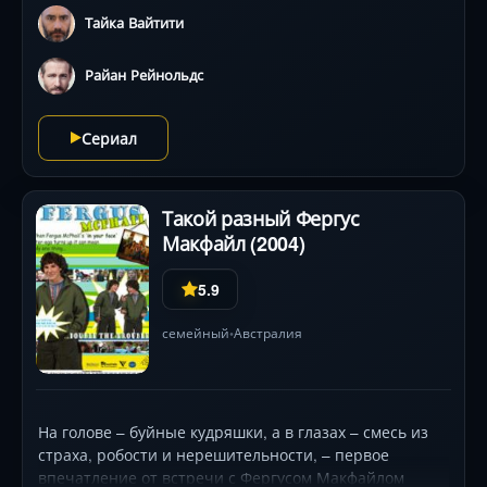
Тайка Вайтити
Райан Рейнольдс
Сериал
Такой разный Фергус
Макфайл (2004)
5.9
семейный
Австралия
•
На голове – буйные кудряшки, а в глазах – смесь из
страха, робости и нерешительности, – первое
впечатление от встречи с Фергусом Макфайлом