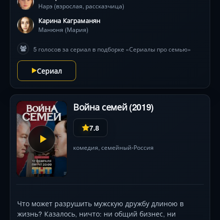
Нарэ (взрослая, рассказчица)
юмором и живописными пейзажами .
Карина Каграманян
Манюня (Мария)
5 голосов за сериал в подборке «Сериалы про семью»
Сериал
Война семей (2019)
7.8
комедия
,
семейный
Россия
•
Что может разрушить мужскую дружбу длиною в
жизнь? Казалось, ничто: ни общий бизнес, ни