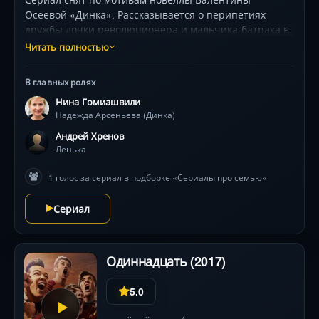
Осеевой «Динка». Рассказывается о перипетиях
дружбы дочки революционера и мальчика-батрака в
царской время, события произошли в 1910 году.
Читать полностью
Динка падает в реку, и ее спасает мальчик по имени
Ленька, плывущий на барже. Так они и подружились.
В главных ролях
Благодаря помощи Динки мальчик смог сбежать от
Нина Гомиашвили
тиранического отчима Гордея Лукича, владельца
Надежда Арсеньева (Динка)
баржи, на которой Леньку нещадно эксплуатировали,
избивали и унижали.
Андрей Хренов
Ленька
1 голос за сериал в подборке «Сериалы про семью»
Сериал
Одиннадцать (2017)
5.0