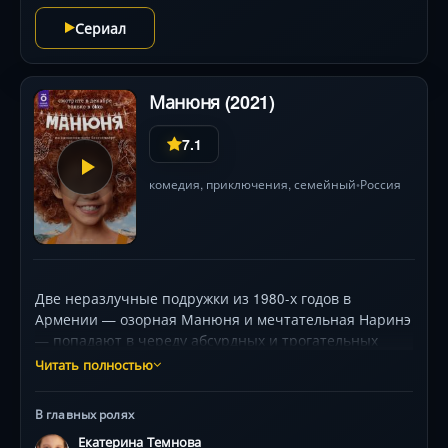
Сериал
Манюня (2021)
7.1
комедия
,
приключения
,
семейный
Россия
•
Две неразлучные подружки из 1980-х годов в
Армении — озорная Манюня и мечтательная Наринэ
— попадают в череду абсурдных и трогательных
ситуаций: от попыток спасти птенцов до схваток с
Читать полностью
хулиганами. Но их главное оружие — смех,
находчивость и бесконечная дружба, которая
В главных ролях
превращает даже скучные будни в яркое
Екатерина Темнова
приключение. Ностальгическая комедия с теплым