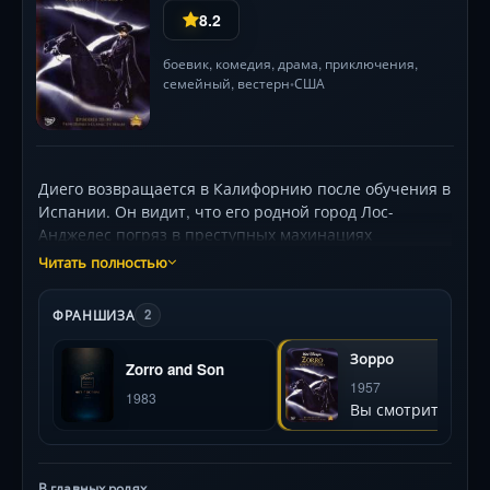
8.2
боевик
,
комедия
,
драма
,
приключения
,
семейный
,
вестерн
США
•
Диего возвращается в Калифорнию после обучения в
Испании. Он видит, что его родной город Лос-
Анджелес погряз в преступных махинациях
руководителей и военных чинов. Диего решает
Читать полностью
помогать испаноязычным поселенцам, коренным
народам и другим угнетенным. Он прекрасно
ФРАНШИЗА
2
владеет шпагой. Диего надевает маску и приступает
к борьбе, превращаясь в таинственного Зорро.
Зорро
Zorro and Son
1957
1983
Вы смотрите
В главных ролях