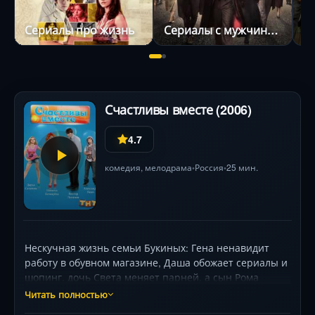
Сериалы про жизнь
Сериалы с мужчинами в главных ролях
С
Счастливы вместе (2006)
4.7
комедия
,
мелодрама
Россия
25 мин.
•
•
Нескучная жизнь семьи Букиных: Гена ненавидит
работу в обувном магазине, Даша обожает сериалы и
шопинг, дочь Света меняет парней, а сын Рома
мечтает о славе. Их соседи — вечный источник
Читать полностью
скандалов и нелепых ситуаций. Герои ругаются