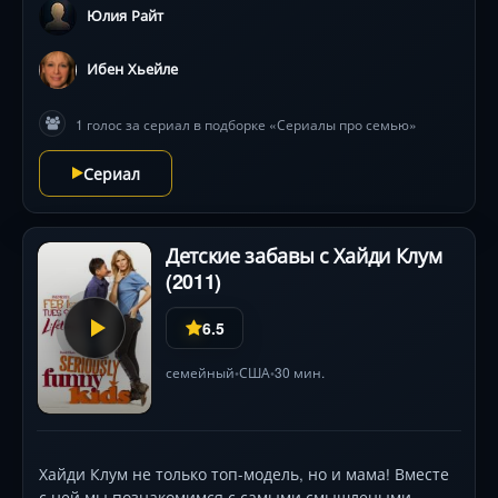
Юлия Райт
Ибен Хьейле
1 голос за сериал в подборке «Сериалы про семью»
Сериал
Детские забавы с Хайди Клум
(2011)
6.5
семейный
США
30 мин.
•
•
Хайди Клум не только топ-модель, но и мама! Вместе
с ней мы познакомимся с самыми смышлеными,