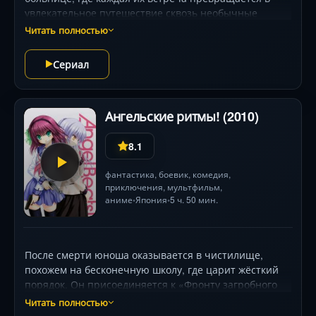
увлекательное путешествие сквозь необычные
повороты судьбы. На протяжении многих лет дядя
Читать полностью
вел тайную двойную жизнь - не в коме, как все
думали, а в мире волшебства и фантастики. Каждый
Сериал
раз, когда Такафуми приходит, дядя оживает,
рассказывая о своих невероятных приключениях и
встречах с фантастическими существами.
Ангельские ритмы! (2010)
8.1
фантастика
,
боевик
,
комедия
,
приключения
,
мультфильм
,
аниме
Япония
5 ч. 50 мин.
•
•
После смерти юноша оказывается в чистилище,
похожем на бесконечную школу, где царит жёсткий
порядок. Он присоединяется к «Фронту загробного
мира» — отряду подростков, воюющих с загадочной
Читать полностью
девушкой, прозванной Ангелицей. Вооружившись