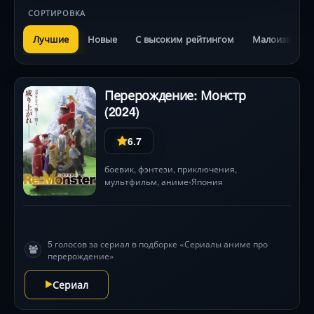
СОРТИРОВКА
Лучшие
Новые
С высоким рейтингом
Малоизвестн
Перерождение: Монстр
(2024)
6.7
боевик
,
фэнтези
,
приключения
,
мультфильм
,
аниме
Япония
•
5 голосов за сериал в подборке «Сериалы аниме про
перерождение»
Сериал