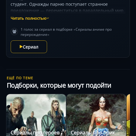
студент. Однажды парню поступает странное
предложение — переместиться в параллельный мир
для его спасения. Иватани соглашается. Вместе с ним
Читать полностью
отправляются еще трое молодых парней. Вскоре
1 голос за сериал в подборке «Сериалы аниме про
Наофуми становится жертвой предательского
перерождение»
ограбления. Он собирается отомстить, и помочь ему
должен легендарный магический щит.
Сериал
ЕЩЁ ПО ТЕМЕ
Подборки, которые могут подойти
Сериалы про героев
Сериалы про приключения