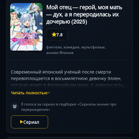
Мой отец — герой, моя мать
— дух, а я переродилась их
дочерью (2025)
7.8
фэнтези
,
комедия
,
мультфильм
,
аниме
Япония
•
Современный японский учёный после смерти
перевоплощается в восьмилетнюю девочку Эллен,
которая живёт в фэнтезийном мире. У девочки есть
способности изменять состав и структуру веществ.
Читать полностью
А ещё у неё непростые родители: её отец — Ровель,
3 голоса за сериал в подборке «Сериалы аниме про
легендарный герой, и мать — Ориджин, королева
перерождение»
духов. Однако её брат, принц Рависел, замыслил
захватить силу духов, поэтому Эллен приходится
Сериал
использовать знания из прошлой жизни, чтобы
противостоять ему.