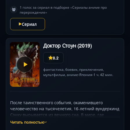
1 голос за сериал в подборке «Сериалы аниме про
перерождение»
Сериал
Доктор Стоун (2019)
8.2
фантастика
,
боевик
,
приключения
,
мультфильм
,
аниме
Япония
1 ч. 42 мин.
•
•
После таинственного события, окаменившего
человечество на тысячелетия, 16-летний вундеркинд
Сэнку вырывается из вечного сна. В мире, где
рухнула цивилизация, он ставит безумную цель —
Читать полностью
воскресить прогресс с помощью химии, физики и