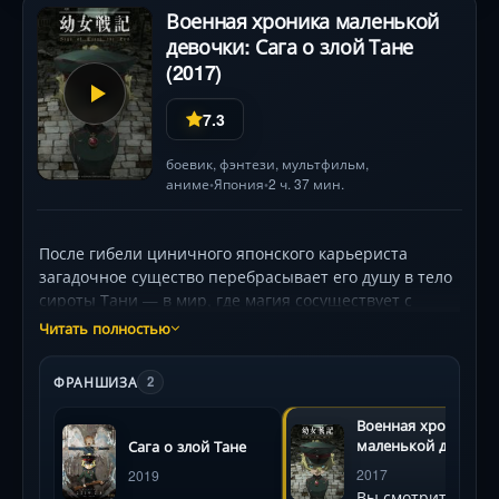
Военная хроника маленькой
девочки: Сага о злой Тане
(2017)
7.3
боевик
,
фэнтези
,
мультфильм
,
аниме
Япония
2 ч. 37 мин.
•
•
После гибели циничного японского карьериста
загадочное существо перебрасывает его душу в тело
сироты Тани — в мир, где магия сосуществует с
технологиями Первой мировой. Стремясь к
Читать полностью
безопасности и карьере, Таня вступает в Имперскую
армию, но её рациональная жестокость и
ФРАНШИЗА
2
тактический гений неожиданно превращают её в
«Дьявола Рейна». Теперь она вынуждена
Военная хроника
балансировать между фронтовым адом,
маленькой девочки
Сага о злой Тане
политическими интригами и войной против
Сага о злой Тане
2017
2019
собственного Творца, чьи планы она отказывается
Вы смотрите