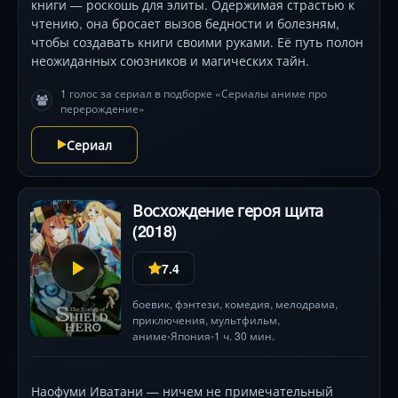
книги — роскошь для элиты. Одержимая страстью к
чтению, она бросает вызов бедности и болезням,
чтобы создавать книги своими руками. Её путь полон
неожиданных союзников и магических тайн.
1 голос за сериал в подборке «Сериалы аниме про
перерождение»
Сериал
Восхождение героя щита
(2018)
7.4
боевик
,
фэнтези
,
комедия
,
мелодрама
,
приключения
,
мультфильм
,
аниме
Япония
1 ч. 30 мин.
•
•
Наофуми Иватани — ничем не примечательный