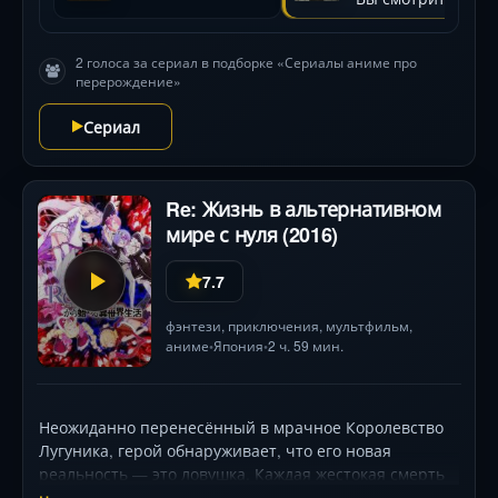
принимать. Анимация NUT мастерски сочетает
свинцовую мрачность окопов с фантастическими
воздушными битвами, а озвучка Юки Аой придаёт
2 голоса за сериал в подборке «Сериалы аниме про
перерождение»
героине леденящую харизму. Ключевой вопрос:
сможет ли прагматик победить в мире, где его
Сериал
главный враг — само провидение?
Re: Жизнь в альтернативном
мире с нуля (2016)
7.7
фэнтези
,
приключения
,
мультфильм
,
аниме
Япония
2 ч. 59 мин.
•
•
Неожиданно перенесённый в мрачное Королевство
Лугуника, герой обнаруживает, что его новая
реальность — это ловушка. Каждая жестокая смерть
возвращает его назад во времени, заставляя