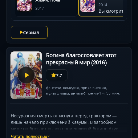
противников, а его юная сестра Сиро решает задачи
2014
2017
с холодной точностью компьютера. Их ждут шахматы
Вы смотрите
на гигантской доске, словесные дуэли с древними
существами и рискованные блефы. Яркая визуальная
эстетика, динамичные сцены и неожиданные
Сериал
тактические ходы держат в напряжении до финала.
Озвучка Ёсицугу Мацуоки (Сора) и Аи Каяно (Сиро)
добавляет харизмы непобедимому дуэту.
Богиня благословляет этот
прекрасный мир (2016)
7.7
фэнтези
,
комедия
,
приключения
,
мультфильм
,
аниме
Япония
1 ч. 55 мин.
•
•
Несуразная смерть от испуга перед трактором —
лишь начало приключений Казумы. В загробном
мире он бросает вызов насмешливой богине Акуе,
забирая её с собой в мир фэнтези. Вместо
Читать полностью