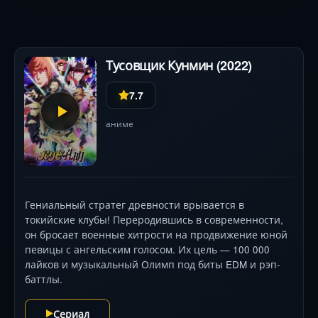
предрассудками людей и амбициями других князей
тьмы. Визуально поражают трансформации слизи и
эпичные битвы, где сила уступает место стратегии.
Студия 8-Bit создаёт гармонию между «симулятором
Тусовщик Кунмин (2022)
градостроителя» и внезапной жестокостью, держа
зрителя в тонусе.
7.7
аниме
Гениальный стратег древности врывается в
токийские клубы! Переродившись в современности,
он бросает военные хитрости на продвижение юной
певицы с ангельским голосом. Их цель — 100 000
лайков и музыкальный Олимп под биты EDM и рэп-
баттлы.
Сериал