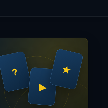
★
?
▶