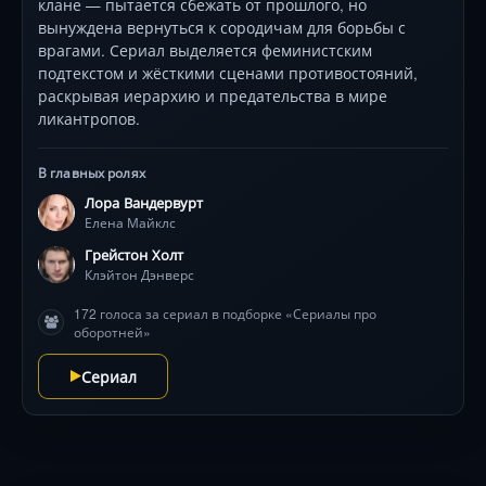
клане — пытается сбежать от прошлого, но
вынуждена вернуться к сородичам для борьбы с
врагами. Сериал выделяется феминистским
подтекстом и жёсткими сценами противостояний,
раскрывая иерархию и предательства в мире
ликантропов.
В главных ролях
Лора Вандервурт
Елена Майклс
Грейстон Холт
Клэйтон Дэнверс
172 голоса за сериал в подборке «Сериалы про
оборотней»
Сериал