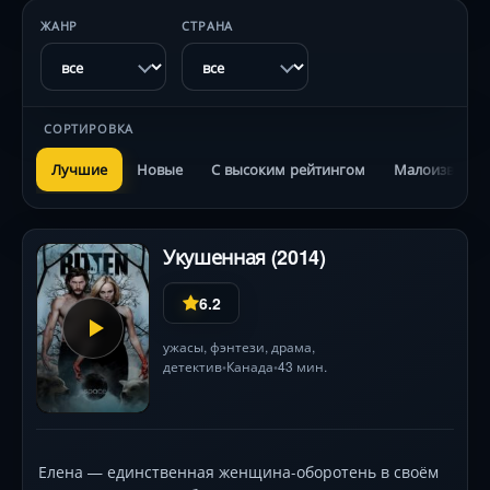
ЖАНР
СТРАНА
СОРТИРОВКА
Лучшие
Новые
С высоким рейтингом
Малоизвестн
Укушенная (2014)
6.2
ужасы
,
фэнтези
,
драма
,
детектив
Канада
43 мин.
•
•
Елена — единственная женщина-оборотень в своём