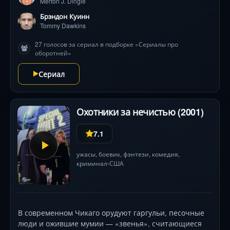
Merton J. Dingle
брата и своей девушки. Единственный человек,
которому Томми-оборотень поверяет свой секрет, —
Брэндон Куинн
самый непопулярный ученик школы, Мёртон Дингл,
Tommy Dawkins
любитель всего мистического и сверхъестественного.
27 голосов за сериал в подборке «Сериалы про
Томми надеется, что Мёртон поможет ему найти
оборотней»
способ вновь стать нормальным человеком. А пока
лекарство не найдено, Томми будет использовать
Сериал
сверхсилу оборотня для того, чтобы защищать свой
город от сил зла.
Охотники за нечистью (2001)
7.1
ужасы
,
боевик
,
фэнтези
,
комедия
,
криминал
США
•
В современном Чикаго орудуют гаргульи, песочные
люди и ожившие мумии — «звенья», считающиеся