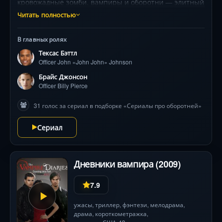
кровожадные зомби, вампиры и оборотни — элитный
отряд копов берётся за дело. С камерами в руках
Читать полностью
операторы документируют их будни: абсурдные
перестрелки с нежитью, рейды в вампирские
В главных ролях
притоны и попытки удержать город от хаоса. Брайан
Тексас Бэттл
Каллен в роли эксцентричного капитана ведёт
Officer John «John John» Johnson
команду через поля «мяса», где каждый выезд
превращается в кровавый фарс с искромётными
Брайс Джонсон
диалогами. 12 динамичных серий без пафоса, но с
Officer Billy Pierce
тоннами грима и сарказма .
31 голос за сериал в подборке «Сериалы про оборотней»
Сериал
Дневники вампира (2009)
7.9
ужасы
,
триллер
,
фэнтези
,
мелодрама
,
драма
, короткометражка,