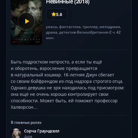
Невинные (2018)
5.6
ужасы
,
фантастика
,
триллер
,
мелодрама
,
драма
,
детектив
Великобритания
2 ч. 42
•
•
мин.
Быть подростком непросто, а если ты ещё
и оборотень, взросление превращается
в натуральный кошмар. 16-летняя Джун сбегает
со своим бойфрендом из-под надзора строгого отца.
Однако девушка не зря находилась под присмотром:
она ещё не очень хорошо контролирует свои
способности. Может быть, ей поможет профессор
Халворсон…
В главных ролях
Сорча Граундселл
June