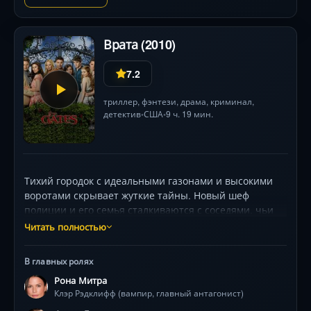
Врата (2010)
7.2
триллер
,
фэнтези
,
драма
,
криминал
,
детектив
США
9 ч. 19 мин.
•
•
Тихий городок с идеальными газонами и высокими
воротами скрывает жуткие тайны. Новый шеф
полиции и его семья сталкиваются с соседями, чьи
истинные лица — вампиры, оборотни и ведьмы.
Читать полностью
Расследования, магия и борьба за выживание в мире,
где каждый шаг может стать последним.
В главных ролях
Мистический триллер с неожиданными поворотами
Рона Митра
и атмосферой вечного напряжения .
Клэр Рэдклифф (вампир, главный антагонист)