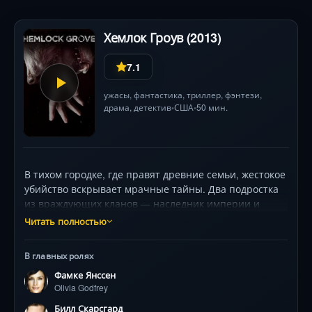
Хемлок Гроув (2013)
7.1
ужасы
,
фантастика
,
триллер
,
фэнтези
,
драма
,
детектив
США
50 мин.
•
•
В тихом городке, где правят древние семьи, жестокое
убийство вскрывает мрачные тайны. Два подростка
из враждующих кланов — наследник империи и
цыган-изгой — объединяются, чтобы найти монстра,
Читать полностью
не подозревая, что настоящий ужас кроется в их
собственных домах. Мистика, оборотни и
В главных ролях
эксперименты, ставящие человечность под
Фамке Янссен
сомнение .
Olivia Godfrey
Билл Скарсгард