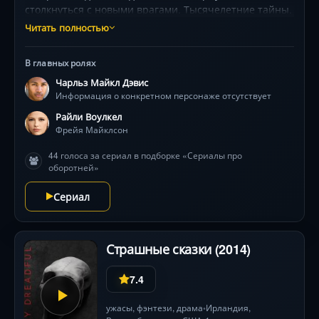
столкнуться с новыми врагами. Тысячелетние тайны,
магические интриги и неожиданный союз,
Читать полностью
способный перевернуть судьбу всех
сверхъестественных кланов. Динамичный микс
В главных ролях
фэнтези и детектива с визуальными эффектами,
Чарльз Майкл Дэвис
завораживающими даже искушённых зрителей.
Информация о конкретном персонаже отсутствует
Райли Воулкел
Фрейя Майклсон
44 голоса за сериал в подборке «Сериалы про
оборотней»
Сериал
Страшные сказки (2014)
7.4
ужасы
,
фэнтези
,
драма
Ирландия,
•