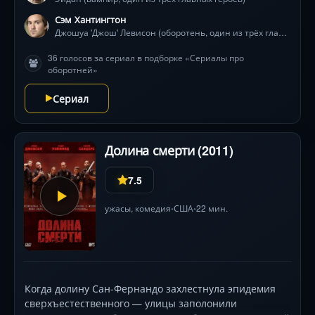
политике кланов и прошлому, где каждый
полнолуние, ночь охоты или встреча с призраком-
Сэм Хантингтон
мстителем грозит катастрофой. Сэм Уитвер, Сэм
Джошуа 'Джош' Левисон (оборотень, один из трёх главных героев)
Хантингтон и Миган Рат создают трогательный дуэт
36 голосов за сериал в подборке «Сериалы про
борьбы и дружбы на грани миров.
оборотней»
Сериал
Долина смерти (2011)
7.5
ужасы
,
комедия
США
22 мин.
•
•
Когда долину Сан-Фернандо захлестнула эпидемия
сверхъестественного — улицы заполонили