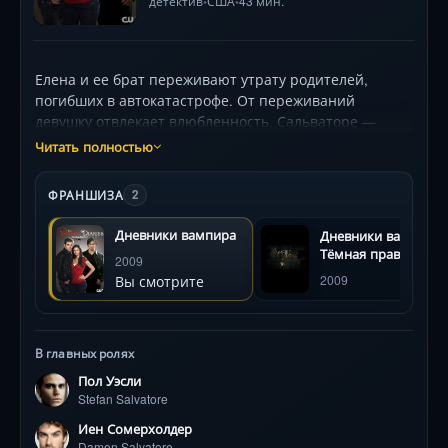
детектив
США
43 мин.
•
•
Елена и ее брат переживают утрату родителей,
погибших в автокатастрофе. От переживаний
девушку отвлекает влюбленность. Сальваторе —
новый ученик школы, которую посещает Елена.
Читать полностью
Девушка даже не подозревает, что влюбилась в
вампира, живущего несколько сотен лет.
ФРАНШИЗА
2
Кровожадный и жестокий брат великодушного
Стефана строит козни — он тоже борется за душу
Дневники вампира
Дневники вампира:
Елены.
Тёмная правда
2009
Вы смотрите
2009
В главных ролях
Пол Уэсли
Stefan Salvatore
Иен Сомерхолдер
Damon Salvatore