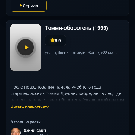
Сериал
Томми-оборотень (1999)
6.9
ужасы
,
боевик
,
комедия
Канада
22 мин.
•
•
После празднования начала учебного года
старшеклассник Томми Доукинс забредает в лес, где
на него нападает волк-оборотень. Укушенный волком
Томми сам медленно превращается в оборотня. Днем
Читать полностью
Томми остается обычным тинэйджером, но под
влиянием лунного света происходят чудовищные
В главных ролях
трансформации. Томми скрывает правду о своей
Дэнни Смит
двойной сущности от одноклассников, родителей,