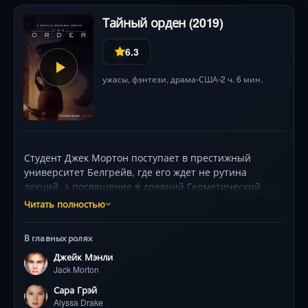
Тайный орден (2019)
6.3
ужасы
,
фэнтези
,
драма
США
2 ч. 6 мин.
•
•
Студент Джек Мортон поступает в престижный
университет Белгрейв, где его ждет не рутина
лекций, а посвящение в древний Герметический
Орден Голубой Розы. Под мантиями и ритуалами
Читать полностью
скрывается жестокая война: маги в шелках против
оборотней-изгоев. Каждый шаг Джека грозит
В главных ролях
предательством: друзья хранят мрачные секреты,
Джейк Мэнли
профессора творят запретную магию, а семейная
Jack Morton
тайна связывает его с лидером Ордена. Визуальные
эффекты оживляют демонические сущности и
Сара Грэй
трансформации, а неожиданные альянсы ставят под
Alyssa Drake