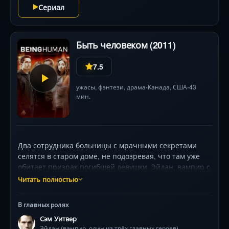
Сериал
Быть человеком (2011)
7.5
ужасы
,
фэнтези
,
драма
Канада,
США
43
•
•
мин.
Два сотрудника больницы с мрачными секретами
селятся в старом доме, не подозревая, что там уже
обитает призрак погибшей девушки. Эйдан, вампир с
вековой историей, жаждет крови, но пытается
Читать полностью
соблюдать «диету». Джош, неуклюжий оборотень,
каждый месяц боится потерять контроль. А Салли,
В главных ролях
эксцентричная призрачная соседка, ищет путь в
Сэм Уитвер
иной мир. Вместе они противостоят своим демонам,
Эйдан (вампир, один из трёх главных героев)