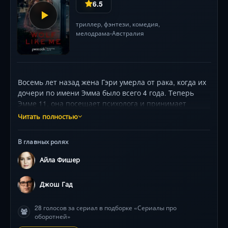
6.5
триллер
,
фэнтези
,
комедия
,
мелодрама
Австралия
•
Восемь лет назад жена Гэри умерла от рака, когда их
дочери по имени Эмма было всего 4 года. Теперь
Эмме 11, она посещает психолога и принимает
лекарства, а отношения с отцом не складываются.
Читать полностью
Однажды Гэри и Эмма попадают в автомобильную
аварию, когда в их машину врезается
В главных ролях
очаровательная девушка Мэри, у которой есть свои
тёмные тайны, и о них лучше не знать никому.
Айла Фишер
Джош Гад
28 голосов за сериал в подборке «Сериалы про
оборотней»