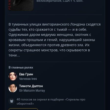
Великобритания,
США
1 ч. мин.
•
В туманных улицах викторианского Лондона сходятся
судьбы тех, кто сражается с тьмой — и в себе.
Одержимая даром медиума женщина, охотник с
кровавым прошлым и гений, нарушивший законы
жизни, объединяются против древнего зла. Их
секреты страшнее монстров, что скрываются в
тени…
В главных ролях
Ева Грин
Vanessa Ives
Тимоти Далтон
Sir Malcolm Murray
40 голосов за сериал в подборке «Сериалы про
оборотней»