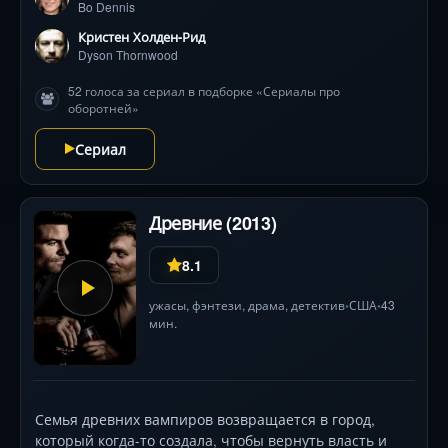
Bo Dennis
фэнтези с неожиданными поворотами.
Кристен Холден-Рид
Dyson Thornwood
52 голоса за сериал в подборке «Сериалы про
оборотней»
Сериал
Древние (2013)
8.1
ужасы
,
фэнтези
,
драма
,
детектив
США
43
•
•
мин.
Семья древних вампиров возвращается в город,
который когда-то создала, чтобы вернуть власть и