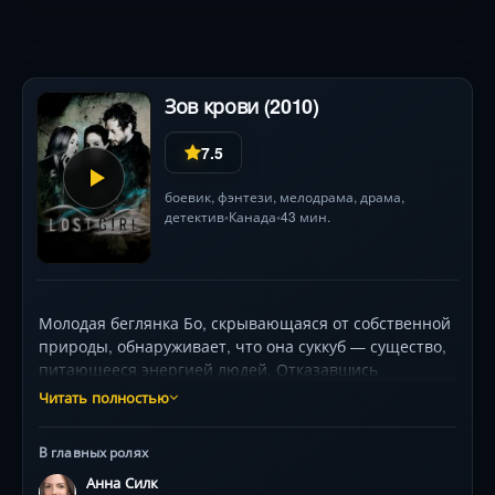
Зов крови (2010)
7.5
боевик
,
фэнтези
,
мелодрама
,
драма
,
детектив
Канада
43 мин.
•
•
Молодая беглянка Бо, скрывающаяся от собственной
природы, обнаруживает, что она суккуб — существо,
питающееся энергией людей. Отказавшись
примкнуть к войне Темных и Светлых фэйри, она
Читать полностью
выбирает сторону человечества, объединившись с
дерзкой воровкой Кензи и загадочным оборотнем
В главных ролях
Дайсоном. Мир магии, детективные расследования и
Анна Силк
опасные союзы — всё в динамичном канадском