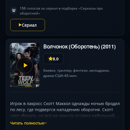
вопрос саму природу добра и зла. Звезды: Джейк
156 голосов за сериал в подборке «Сериалы про
Мэнли, харизматичная Сара Грей в роли Алиссы
оборотней»
Дрейк и непредсказуемая Кэтрин Изабель (Вера
Стоун).
Сериал
Волчонок (Оборотень) (2011)
8.0
боевик
,
триллер
,
фэнтези
,
мелодрама
,
драма
США
43 мин.
•
•
Игрок в лакросс Скотт Маккол однажды ночью бродил
по лесу, где подвергся нападению оборотня. Скотт
смог убежать, но всё же монстр оставил небольшой
укус. Всё вроде бы идёт нормально, однако
Читать полностью
постепенно герой начинает замечать в себе