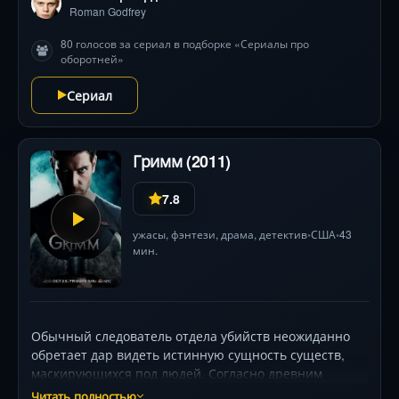
Roman Godfrey
80 голосов за сериал в подборке «Сериалы про
оборотней»
Сериал
Гримм (2011)
7.8
ужасы
,
фэнтези
,
драма
,
детектив
США
43
•
•
мин.
Обычный следователь отдела убийств неожиданно
обретает дар видеть истинную сущность существ,
маскирующихся под людей. Согласно древним
легендам, он — последний из рода охотников, чья
Читать полностью