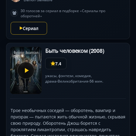
30 голосов за сериал в подборке «Сериалы про
оборотней»
Сериал
Быть человеком (2008)
7.4
ужасы
,
фэнтези
,
комедия
,
драма
Великобритания
56 мин.
•
•
Трое необычных соседей — оборотень, вампир и
призрак — пытаются жить обычной жизнью, скрывая
свою природу. Оборотень Джош борется с
проклятием ликантропии, страшась навредить
близким. Сериал исследует одиночество, принятие