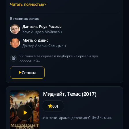
руководством наставника Аларика (Мэттью Дэвис)
Читать полностью
подростки постигают магию, дружбу и первую
любовь, пока не сталкиваются с чередой загадочных
В главных ролях
монстров из мирового фольклора. С каждым сезоном
Даниэль Роуз Расселл
их ждут неожиданные союзы, визуальные
Хоуп Андреа Майклсон
эксперименты — от искрящихся заклинаний до
путешествий в иные измерения — и борьба с
Мэттью Дэвис
внутренними демонами. Смогут ли дети легендарных
Доктор Аларик Сальцман
героев и злодеев написать свою судьбу, когда вокруг
92 голоса за сериал в подборке «Сериалы про
множатся тени прошлого?
оборотней»
Сериал
Миднайт, Техас (2017)
6.4
фэнтези
,
драма
,
детектив
США
3 ч. мин.
•
•