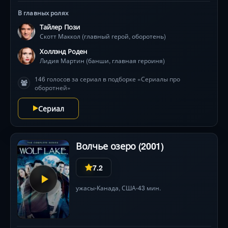
подозрительные изменения. Парень становится
В главных ролях
значительно сильнее, у него отменный слух и
Тайлер Пози
ускоренные рефлексы. Теперь герой должен не
Скотт Маккол (главный герой, оборотень)
только научиться себя контролировать и жить с
имеющимися изменениями, но и беречь своих
Холлэнд Роден
близких.
Лидия Мартин (банши, главная героиня)
146 голосов за сериал в подборке «Сериалы про
оборотней»
Сериал
Волчье озеро (2001)
7.2
ужасы
Канада,
США
43 мин.
•
•