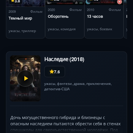
3.8
2020
Фильм
2010
Фильм
201
2009
Фильм
Оборотень
13 часов
Боу
Темный мир
ужасы, комедия
ужасы, боевик
ужа
ужасы, триллер
Наследие (2018)
7.6
ужасы
,
фэнтези
,
драма
,
приключения
,
детектив
США
•
Дочь могущественного гибрида и близнецы с
опасным наследием пытаются обрести себя в стенах
спецшколы для сверхъестественной молодёжи. Под