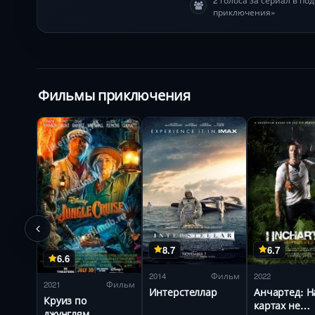
приключения»
Фильмы приключения
8.7
6.7
6.6
2014
Фильм
2022
2021
Фильм
Интерстеллар
Анчартед: Н
Круиз по
картах не
джунглям