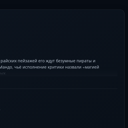
 райских пейзажей его ждут безумные пираты и
Мандо, чьё исполнение критики назвали «магией
ых.
тствует