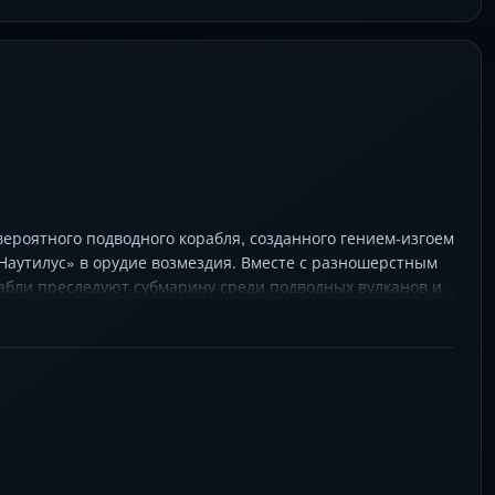
ероятного подводного корабля, созданного гением-изгоем
Наутилус» в орудие возмездия. Вместе с разношерстным
абли преследуют субмарину среди подводных вулканов и
 глубинах, где каждый шаг грозит гибелью, а истинная