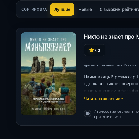
Лучшие
Новые
С высоким рейтинг
СОРТИРОВКА
Никто не знает про 
7.2
драма
,
приключения
Россия
•
Начинающий режиссер Ник
одноклассников совершит
возвращением в беззабот
с суровой природой Урал
Читать полностью
люди.
7 голосов за сериал в 
приключения»