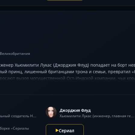
Великобритания
женер Хьюмилити Лукас (Джорджия Флуд) попадает на борт нев
глый принц, лишенный британцами трона и семьи, превратил «
бросают вызов могущественной Ост-Индской компании, чьи кор
ые схватки, гигантские угри и открытие древних тайн ждут их в
опаснее океанской бездны.
Джорджия Флуд
Капитан Немо (гениальный создатель Наутилуса, беглый принц)
Хьюмилити Лукас (инженер, главная героиня)
одборке «Сериалы
Сериал