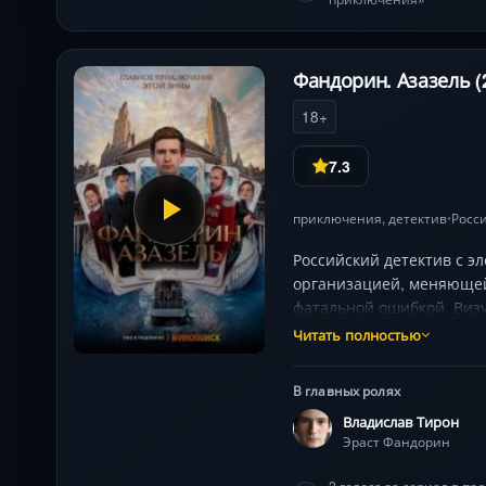
Фандорин. Азазель (
18+
7.3
приключения
,
детектив
Росс
•
Российский детектив с э
организацией, меняющей
фатальной ошибкой. Виз
Читать полностью
В главных ролях
Владислав Тирон
Эраст Фандорин
2 голоса за сериал в п