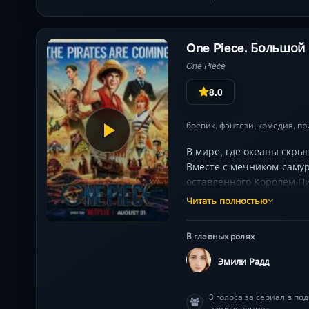
One Piece. Большой 
One Piece
8.0
боевик
,
фэнтези
,
комедия
,
пр
В мире, где океаны скр
Вместе с мечником-самур
оставленного Королём Пи
Уорд), и островов с нев
Читать полностью
желание изменить мир. В
страниц манги!
В главных ролях
Эмили Радд
3 голоса за сериал в п
приключения»