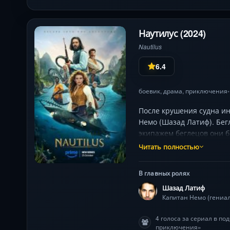
Наутилус (2024)
Nautilus
6.4
боевик
,
драма
,
приключения
•
После крушения судна ин
Немо (Шазад Латиф). Бе
экипажем беглецов они 
руин Атлантиды. Отчаянн
Читать полностью
цель капитана окажется 
В главных ролях
Шазад Латиф
4 голоса за сериал в п
приключения»