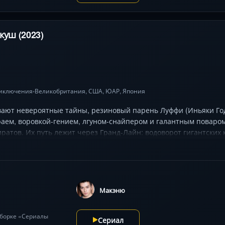
куш (2023)
иключения
Великобритания,
США
, ЮАР,
Япония
•
ывают невероятные тайны, резиновый парень Луффи (Иньяки Го
аем, воровкой-гением, лгуном-снайпером и галантным поваром
ратов. Их путь лежит через Гранд-Лайн: водоворот гигантских
ообразимыми законами. Каждая победа раскрывает тёмное прошл
ас ждут корабли-призраки, фрукты дьявола, дающие суперсилы,
Макэню
одборке «Сериалы
Сериал