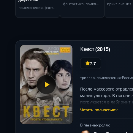
значится
фантастика, приключения
приключения, фэнтези
Квест (2015)
7.7
триллер
,
приключения
Росси
•
После массового отравле
манипулятора. В погоне 
погружается в лабиринт 
Брюса. Каждое задание 
Читать полностью
триллером и атмосферой 
чернокнижника.
В главных ролях