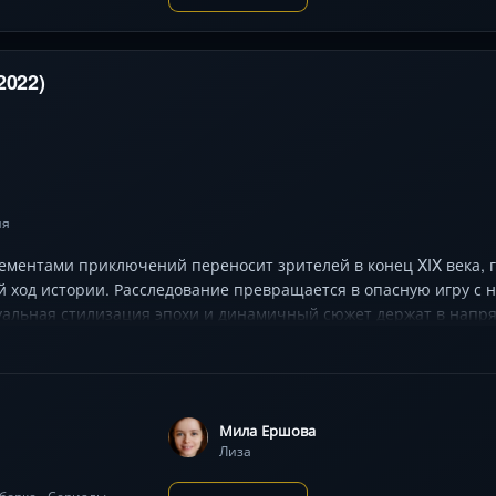
2022)
ия
лементами приключений переносит зрителей в конец XIX века, 
 ход истории. Расследование превращается в опасную игру с 
уальная стилизация эпохи и динамичный сюжет держат в напр
Мила Ершова
Лиза
одборке «Сериалы