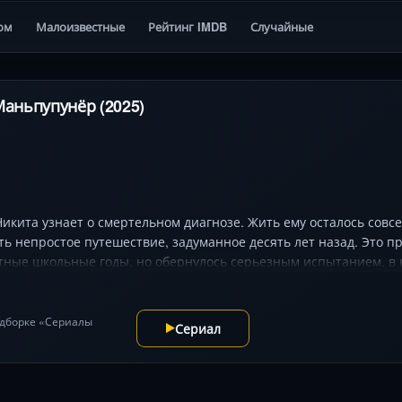
ом
Малоизвестные
Рейтинг IMDB
Случайные
Маньпупунёр (2025)
ита узнает о смертельном диагнозе. Жить ему осталось совсем
ь непростое путешествие, задуманное десять лет назад. Это 
ные школьные годы, но обернулось серьезным испытанием, в к
а, местным кровожадным браконьером, племенем манси и злове
подборке «Сериалы
Сериал