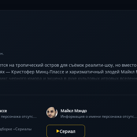
н.
тся на тропический остров для съёмок реалити-шоу, но вместо
лях — Кристофер Минц-Плассе и харизматичный злодей Майкл 
кс черного юмора и экшена в духе культовых игровых вселенн
ссе
Майкл Мэндо
Информация о имени персонажа отсутствует
Информация о имени персонажа отсу
подборке «Сериалы
Сериал