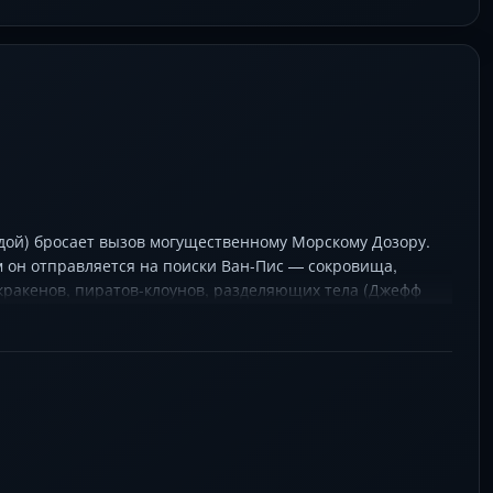
дой) бросает вызов могущественному Морскому Дозору.
 он отправляется на поиски Ван-Пис — сокровища,
 кракенов, пиратов-клоунов, разделяющих тела (Джефф
ое героев, но их объединяет не просто мечта — а
 и визуальное безумие, где каждый кадр словно сошёл со