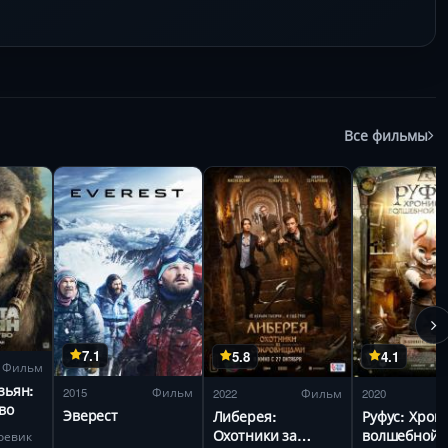
Все фильмы
7.1
5.8
4.1
Фильм
зьян:
2015
Фильм
2022
Фильм
2020
во
Эверест
Либерея:
Руфус: Хрон
Охотники за
волшебной
оевик