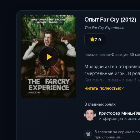
Опыт Far Cry (2012)
The Far Cry Experience
7.9
приключения
Франция
30 ми
•
•
Молодой актёр отправляе
смертельные игры. В ро
безумия». Динамичный ми
Читать полностью
В главных ролях
Кристофер Минц-Пла
6 голосов за сериал в 
приключения»