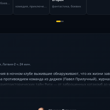
приключения, боевик
комедия, приключения
фантастика, боевик
я
, Латвия
2 ч. 24 мин.
•
ния в ночном клубе выжившие обнаруживают, что их жизни за
за противоядием команда из диджея (Павел Прилучный), журна
криптоисторических тайн Риги — от заброшенных катакомб до 
обнажает скрытые связи между участниками, а визуальная сти
«русского Дэна Брауна». Секундомер тикает, союзники погибаю