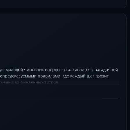
где молодой чиновник впервые сталкивается с загадочной
непредсказуемыми правилами, где каждый шаг грозит
яжении до финальных титров.