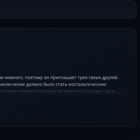
 немного, поэтому он приглашает трех своих друзей-
приключение должно было стать ностальгическим
отором героям предстоит встретиться лицом к лицу
щим стариком, из-за которого без вести пропадают