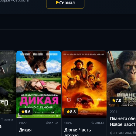
Сериал
7.0
5.6
8.8
2024
Планета обе
Фильм
2022
Фильм
2024
Фильм
Новое царст
а
Дикая
Дюна: Часть
фантастика, б
вторая