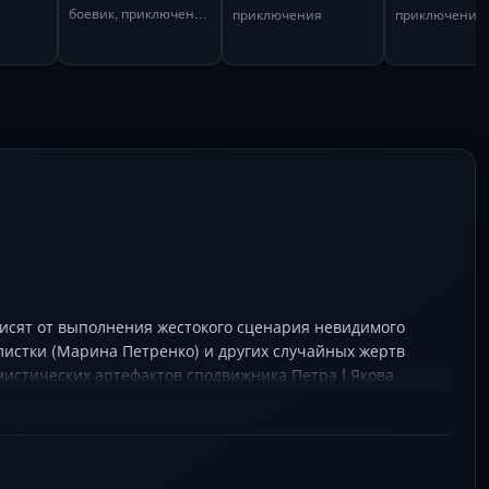
сокровищами
страны
боевик, приключения
приключения
висят от выполнения жестокого сценария невидимого
листки (Марина Петренко) и других случайных жертв
мистических артефактов сподвижника Петра I Якова
листика балансирует между современным урбанистическим
т, а финальная разгадка ждет в легендарной усадьбе