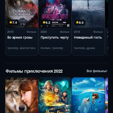
7.4
6.2
8.0
2018
Фильм
2020
Фильм
2016
Фильм
201
Во время грозы
Преступить черту
Невидимый гость
Тел
триллер, фантастика
боевик, триллер
триллер, драма
три
Фильмы приключения 2022
Все фильмы