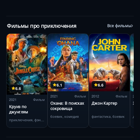
Фильмы про приключения
Все фильмы
6.1
6.6
6.6
2021
Фильм
2012
Фильм
202
2021
Фильм
Охана: В поисках
Джон Картер
Зов
Круиз по
сокровища
джунглям
боевик, комедия
фантастика, боевик
дра
приключения, фэнтези