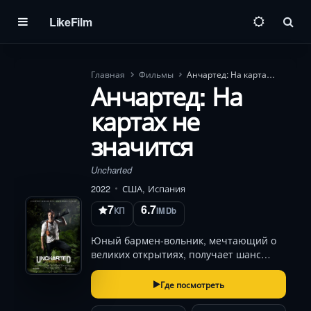
LikeFilm
Пои
Главная
Фильмы
Анчартед: На картах не значится
Анчартед: На
картах не
значится
Uncharted
2022
США, Испания
7
6.7
КП
IMDb
Юный бармен-вольник, мечтающий о
великих открытиях, получает шанс
изменить жизнь: загадочный искатель
сокровищ вербует его в опасную
Где посмотреть
экспедицию. Их цель — золото,
потерянное экипажем Магеллана пять