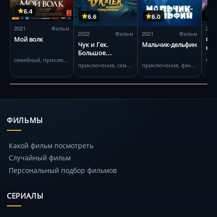
6.4
6.6
6.0
2021
Фильм
202
2022
Фильм
2021
Фильм
Мой волк
Сн
Чук и Гек.
Мальчик-дельфин
кор
Большое
Раз
семейный, приключения
приключение
приключения, семейный
приключения, фэнтези
ФИЛЬМЫ
Какой фильм посмотреть
Случайный фильм
Персональный подбор фильмов
СЕРИАЛЫ