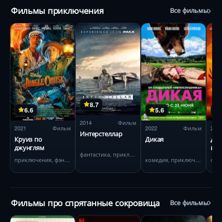
Фильмы приключения
Все фильмы
8.7
6.6
5.6
2014
Фильм
2021
Фильм
2022
Фильм
202
Интерстеллар
Круиз по
Дикая
Дюн
джунглям
вто
фантастика, приключения
приключения, фэнтези
комедия, приключения
фан
Фильмы про спрятанные сокровища
Все фильмы