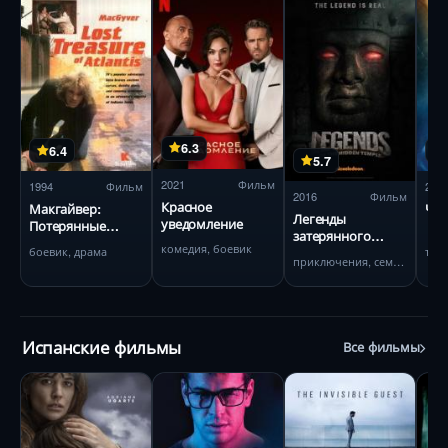
6.3
6.4
5.7
2021
Фильм
1994
Фильм
201
2016
Фильм
Красное
Макгайвер:
Чёр
Легенды
уведомление
Потерянные
затерянного
сокровища
комедия, боевик
боевик, драма
три
храма
Атлантиды
приключения, семейный
Испанские фильмы
Все фильмы