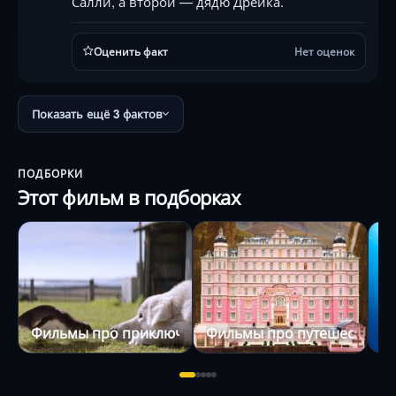
Салли, а второй — дядю Дрейка.
Оценить факт
Нет оценок
Показать ещё 3 фактов
ПОДБОРКИ
Этот фильм в подборках
Фильмы про приключения
Фильмы про путешествия
Ф