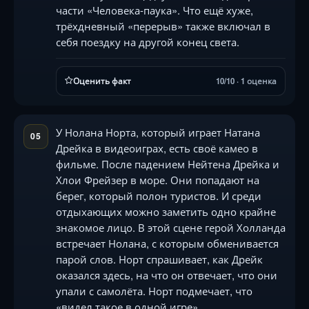
части «Человека-паука». Что ещё хуже,
трёхдневный «перерыв» также включал в
себя поездку на другой конец света.
Оценить факт
10/10 · 1 оценка
У Нолана Норта, который играет Натана
05
Дрейка в видеоиграх, есть своё камео в
фильме. После падением Нейтена Дрейка и
Хлои Фрейзер в море. Они попадают на
берег, который полон туристов. И среди
отдыхающих можно заметить одно крайне
знакомое лицо. В этой сцене герой Холланда
встречает Нолана, с которым обменивается
парой слов. Норт спрашивает, как Дрейк
оказался здесь, на что он отвечает, что они
упали с самолёта. Норт подмечает, что
«видел такое в одной игре».