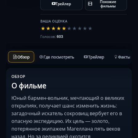
Похожие
Трейлер
веков назад. Но за рел…
фильмы
ВАША ОЦЕНКА
★
★
★
★
★
★
★
★
★
★
Голосов:
603
Обзор
Где посмотреть
Трейлер
Факты
ОБЗОР
О фильме
Юный бармен-вольник, мечтающий о великих
открытиях, получает шанс изменить жизнь:
загадочный искатель сокровищ вербует его в
опасную экспедицию. Их цель — золото,
потерянное экипажем Магеллана пять веков
назад. Но за реликвией охотится