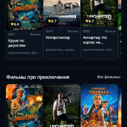
8.7
6.7
6.6
2014
Фильм
2022
Фильм
2021
Фильм
202
Интерстеллар
Анчартед: На
Круиз по
Дик
картах не
джунглям
значится
фантастика, приключения
приключения, боевик
приключения, фэнтези
Фильмы про приключения
Все фильмы