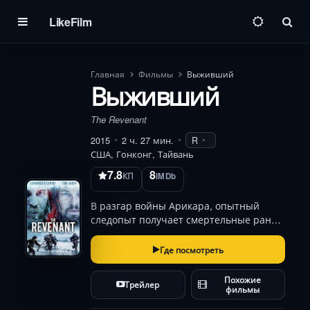
LikeFilm
Пои
Главная
Фильмы
Выживший
Выживший
The Revenant
2015
2 ч. 27 мин.
R
США, Гонконг, Тайвань
7.8
8
КП
IMDb
В разгар войны Арикара, опытный
следопыт получает смертельные раны
от медведя-гризли. Брошенный
умирать в промёрзшей пустоши
Где посмотреть
предательскими компаньонами, он
вопреки всему вырывается из могилы.
Похожие
Трейлер
Сквозь кровавый снег, ледян…
фильмы