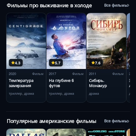
Фильмы про выживание в холоде
Все фильмы
4.3
5.7
7.6
2020
Фильм
2017
Фильм
2011
Фильм
201
Температура
На глубине 6
Сибирь.
Зат
замерзания
футов
Монамур
льд
триллер, драма
триллер, драма
драма
дра
Популярные американские фильмы
Все фильмы