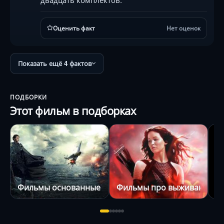
Оценить факт
Нет оценок
Показать ещё 4 фактов
ПОДБОРКИ
Этот фильм в подборках
Фильмы основанные на реальных событиях
Фильмы про выживание
З