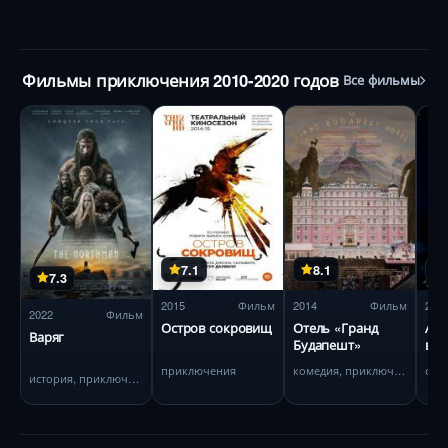
Фильмы приключения 2010-2020 годов
Все фильмы
7.1
8.1
7.3
2015
Фильм
2014
Фильм
202
2022
Фильм
Остров сокровищ
Отель «Гранд
Ава
Варяг
Будапешт»
во
приключения
комедия, приключения
фан
история, приключения