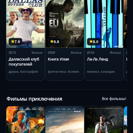
7.9
6.8
8.0
2013
Фильм
2009
Фильм
2016
Фильм
200
Далласский клуб
Книга Илая
Ла-Ла Ленд
Илл
покупателей
драма, биография
фантастика, боевик
мюзикл, комедия
дра
Фильмы приключения
Все фильмы