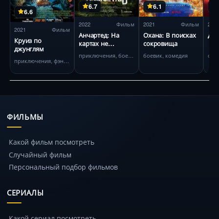
6.7
6.1
6.6
2022
Фильм
2021
Фильм
201
2021
Фильм
Анчартед: На
Охана: В поисках
Джо
Круиз по
картах не
сокровища
джунглям
значится
приключения, боевик
боевик, комедия
фан
приключения, фэнтези
ФИЛЬМЫ
Какой фильм посмотреть
Случайный фильм
Персональный подбор фильмов
СЕРИАЛЫ
Какой сериал посмотреть