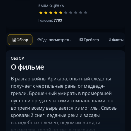
ВАША ОЦЕНКА
★
★
★
★
★
★
★
★
★
★
Голосов:
7783
Обзор
Где посмотреть
Трейлер
Факты
ОБЗОР
О фильме
В разгар войны Арикара, опытный следопыт
получает смертельные раны от медведя-
гризли. Брошенный умирать в промёрзшей
пустоши предательскими компаньонами, он
вопреки всему вырывается из могилы. Сквозь
кровавый снег, ледяные реки и засады
враждебных племён, ведомый жаждой
возмездия, герой ползёт к спасению.