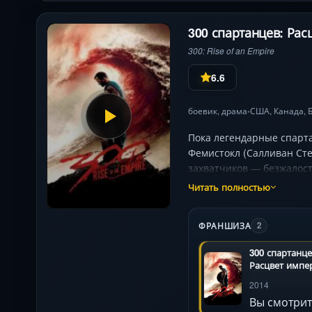
300 спартанцев: Рас
300: Rise of an Empire
6.6
боевик
,
драма
США
,
Канада
,
•
Пока легендарные спарт
Фемистокл (Салливан Сте
захватчиков — безжалост
крошат дерево, а кровь 
Читать полностью
решающий бой, а загадоч
эффектам, безупречной х
ФРАНШИЗА
2
300 спартанце
Расцвет импе
2014
Вы смотрит