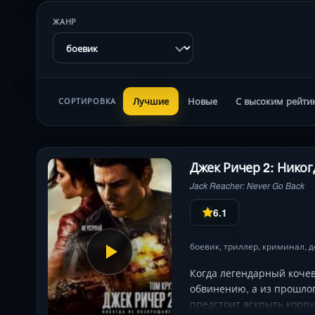
ЖАНР
Лучшие
Новые
С высоким рейти
СОРТИРОВКА
Джек Ричер 2: Никог
Jack Reacher: Never Go Back
6.1
боевик
,
триллер
,
криминал
,
д
Когда легендарный кочев
обвинению, а из прошло
предстоит вскрыть корр