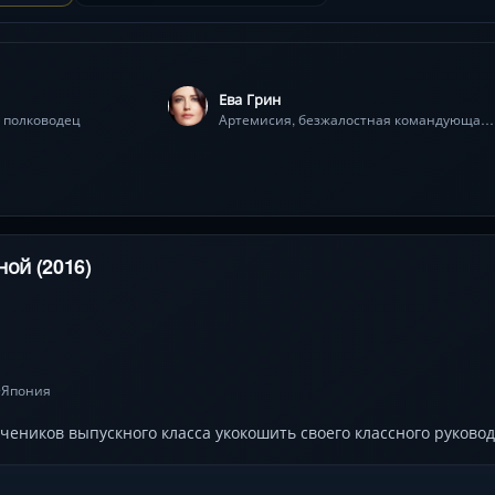
Ева Грин
 полководец
Артемисия, безжалостная командующая персидским флотом
ной (2016)
Япония
•
еников выпускного класса укокошить своего классного руковод