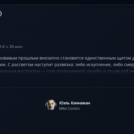
)
А
2 ч. 33 мин.
•
ровавым прошлым внезапно становится единственным щитом дл
и. С рассветом наступит развязка: либо искупление, либо сме
 каждым выстрелом — груз разрушенной дружбы и отцовской ви
з головокружительные погони в метро и огненные перестрелки
 обычный человек, втянутый в адский водоворот.
Юэль Киннаман
Mike Conlon