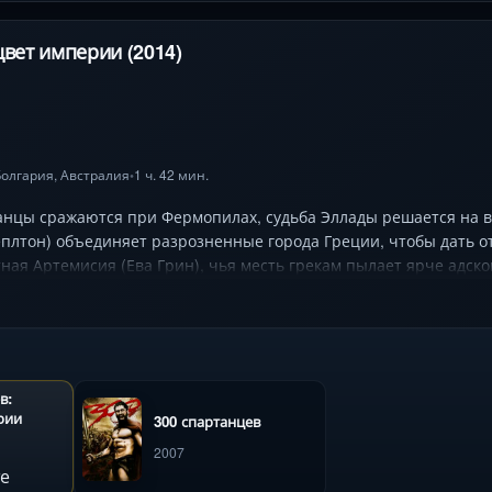
цвет империи (2014)
 Болгария,
Австралия
1 ч. 42 мин.
•
анцы сражаются при Фермопилах, судьба Эллады решается на в
плтон) объединяет разрозненные города Греции, чтобы дать о
ная Артемисия (Ева Грин), чья месть грекам пылает ярче адско
смешивается с солёной водой, каждый воин ищет своё бессмерти
ный Ксеркс (Родриго Санторо) наблюдает за восходом своей и
ореографии боёв и истории, где предательство может стать ору
в:
рии
300 спартанцев
2007
е