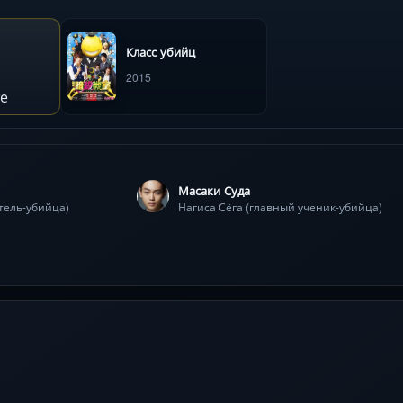
Класс убийц
2015
е
Масаки Суда
тель-убийца)
Нагиса Сёга (главный ученик-убийца)