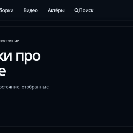
борки
Видео
Актёры
Поиск
востояние
ки про
е
остояние, отобранные