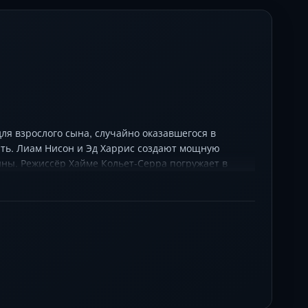
я взрослого сына, случайно оказавшегося в
рть. Лиам Нисон и Эд Харрис создают мощную
ны. Режиссёр Хайме Кольет-Серра погружает в
, превращая город в гигантскую ловушку. Джоэль