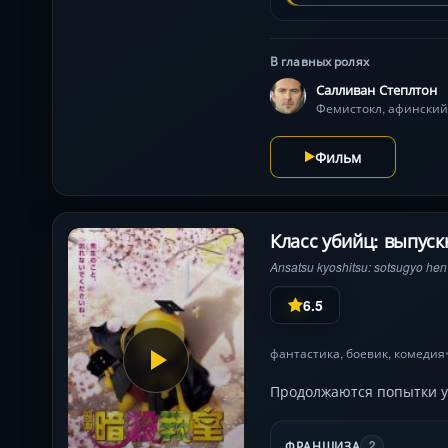
В главных ролях
Салливан Степлтон
Фемистокл, афинский
Фильм
Класс убийц: выпуск
Ansatsu kyoshitsu: sotsugyo hen
6.5
фантастика
,
боевик
,
комедия
Продолжаются попытки уч
ФРАНШИЗА
2