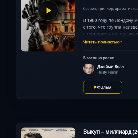
боевик
,
триллер
,
драма
,
исто
В 1980 году по Лондону 
с того, что группа неизв
с террористами, однако
на то, что могли появит
Читать полностью
укреплено, и это мешало
В главных ролях
Джейми Белл
Rusty Firmin
Фильм
Выкуп – миллиард (2