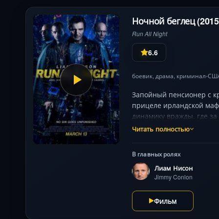
Ночной беглец (2015
Run All Night
6.6
боевик
,
драма
,
криминал
СШ
•
Запойный пенсионер с к
прицеле ирландской мафи
динамику вражды, где за
атмосферу паранойи чере
Читать полностью
Киннаман убедителен как
В главных ролях
Лиам Нисон
Jimmy Conlon
Фильм