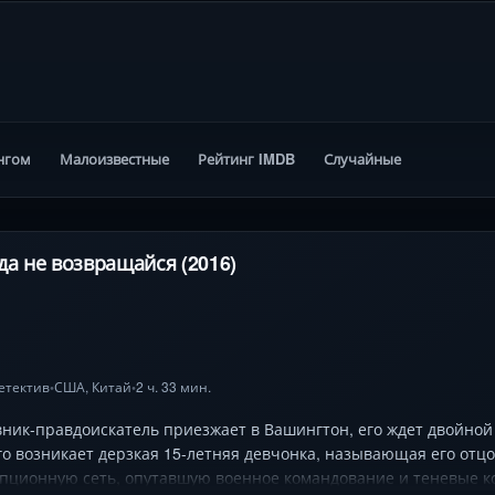
нгом
Малоизвестные
Рейтинг IMDB
Случайные
да не возвращайся (2016)
етектив
США
,
Китай
2 ч. 33 мин.
•
•
ник-правдоискатель приезжает в Вашингтон, его ждет двойной 
го возникает дерзкая 15-летняя девчонка, называющая его от
упционную сеть, опутавшую военное командование и теневые к