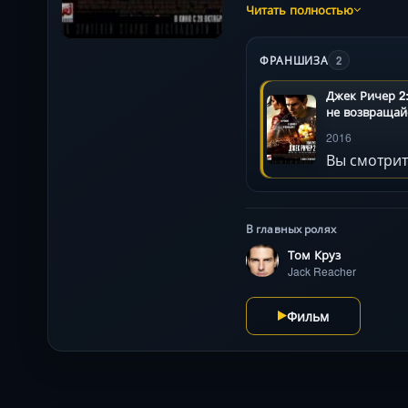
строгих коридоров военн
Читать полностью
Смолдерс создают искря
Эдвард Цвик балансируе
ФРАНШИЗА
2
Джек Ричер 2
не возвращай
2016
Вы смотрит
В главных ролях
Том Круз
Jack Reacher
Фильм