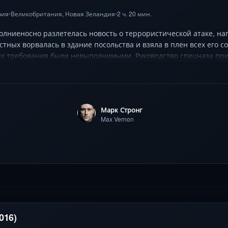
рия
Великобритания
, Новая Зеландия
2 ч. 20 мин.
•
•
молниеносно разлетелась новость о террористической атаке, на
естных ворвалась в здание посольства и взяла в плен всех его 
 их требования были невыполнимыми. Руководство спецназа пр
ься жертвы среди гражданского населения. Ситуация обострялас
 солдатам быстро достигать поставленных целей.
Марк Стронг
Max Vernon
016)