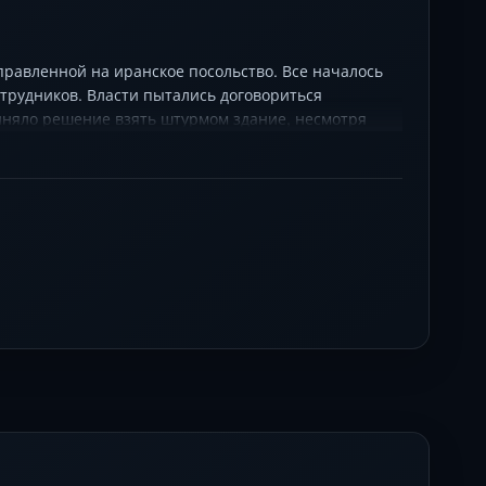
правленной на иранское посольство. Все началось
сотрудников. Власти пытались договориться
иняло решение взять штурмом здание, несмотря
ь тем, что здание посольства было хорошо