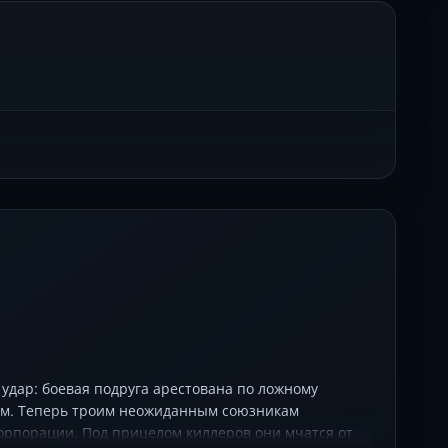
удар: боевая подруга арестована по ложному
цом. Теперь троим неожиданным союзникам
орпорации. Под прицелом киллеров они мчатся от