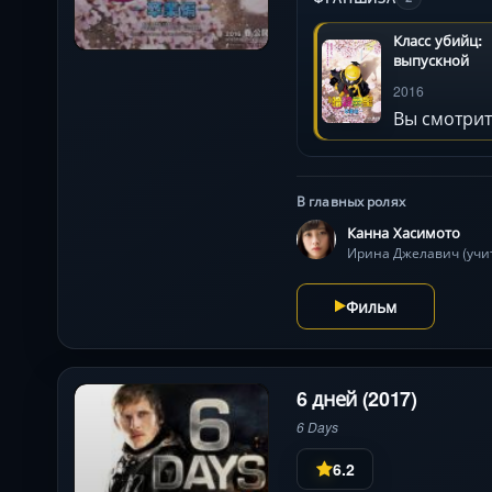
Класс убийц:
выпускной
2016
Вы смотрит
В главных ролях
Канна Хасимото
Ирина Джелавич (учи
Фильм
6 дней (2017)
6 Days
6.2