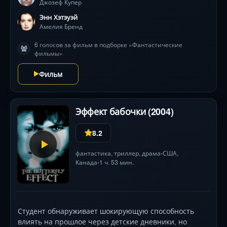
Джозеф Купер
на Земле. Новаторская визуализация космоса,
основанная на расчётах физика Кипа Торна, и
Энн Хэтэуэй
пронзительная тема отцовства создают уникальный
Амелия Бренд
Sci-Fi опыт. Саундтрек Ханса Циммера усиливает
6 голосов за фильм в подборке «Фантастические
эпическое напряжение миссии.
фильмы»
Фильм
Эффект бабочки (2004)
8.2
фантастика
,
триллер
,
драма
США
,
•
Канада
1 ч. 53 мин.
•
Студент обнаруживает шокирующую способность
влиять на прошлое через детские дневники, но