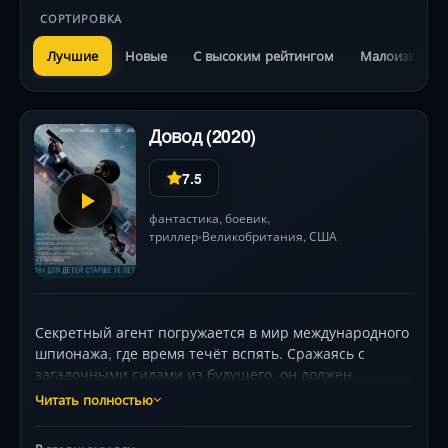
СОРТИРОВКА
Лучшие
Новые
С высоким рейтингом
Малоизвестн
Довод (2020)
7.5
фантастика
,
боевик
,
триллер
Великобритания
,
США
•
Секретный агент погружается в мир международного
шпионажа, где время течёт вспять. Сражаясь с
загадочными силами из будущего, он должен
предотвратить глобальную катастрофу, используя
Читать полностью
технологию инверсии энтропии.
Головокружительные погони, визуальные парадоксы