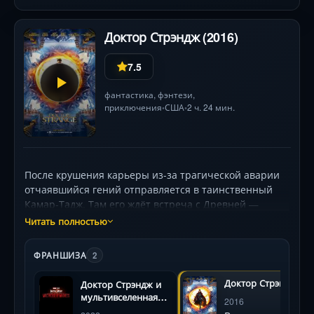
Доктор Стрэндж (2016)
7.5
фантастика
,
фэнтези
,
приключения
США
2 ч. 24 мин.
•
•
После крушения карьеры из-за трагической аварии
отчаявшийся гений отправляется в таинственный
Камар-Тадж. Там его ждёт встреча с Древней —
загадочным наставником, — которая откроет ему
Читать полностью
пути манипуляции пространством и временем. Но
мир магии полон угроз: фанатичный Каэцилиус
ФРАНШИЗА
2
жаждет разрушить границы реальности, и новичку
придётся быстро освоить невероятные силы, чтобы
Доктор Стрэндж
Доктор Стрэндж и
противостоять ему. Фильм покоряет
мультивселенная
2016
психоделическими визуальными эффектами
безумия