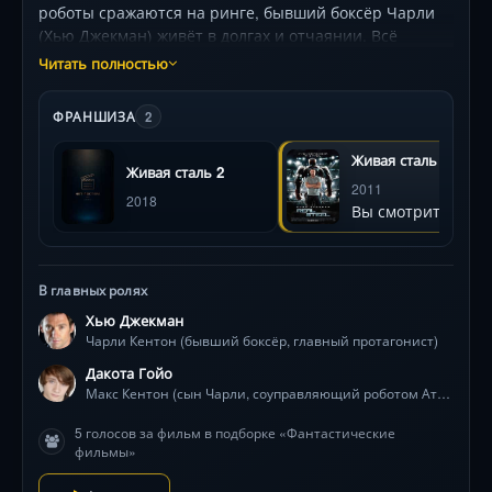
роботы сражаются на ринге, бывший боксёр Чарли
(Хью Джекман) живёт в долгах и отчаянии. Всё
меняется, когда к нему попадает сын Макс (Дакота
Читать полностью
Гойо) — дерзкий подросток, обнаруживший на свалке
потрёпанного робота-спаррингера Атома. Вместе
ФРАНШИЗА
2
они ввязываются в опасную авантюру: Атом не умеет
атаковать, но его «функция тени» и невероятная
Живая сталь
Живая сталь 2
выносливость становятся козырем. Под руководством
2011
Чарли и с азартом Макса дуэт бросает вызов
2018
Вы смотрите
чемпионам, включая непобедимого Зевса.
Захватывающие бои, визуальные эффекты (номинант
на «Оскар»!) и трогательный союз отца и сына —
металл оживает, когда за ним стоят человеческие
В главных ролях
мечты! В ролях: Эванджелин Лилли, Кевин Дюранд.
Хью Джекман
Чарли Кентон (бывший боксёр, главный протагонист)
Дакота Гойо
Макс Кентон (сын Чарли, соуправляющий роботом Атомом)
5 голосов за фильм в подборке «Фантастические
фильмы»