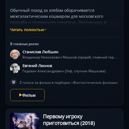
Обычный поход за хлебом оборачивается
межгалактическим кошмаром для московского
прораба и грузинского скрипача. Оказавшись в
адской пустыне планеты Плюк, герои обнаруживают
Читать полностью
мир социального безумия: здесь статус определяют
жёлтые штаны, за неправильный поклон
В главных ролях
превращают в куст, а за спичку (КЦ) готовы убить. С
Станислав Любшин
помощью колоритных аборигенов —
Владимир Николаевич Машков (прораб, главный герой)
философствующего чатланина и меланхоличного
пацака — земляне мастерят побег, поют на
Евгений Леонов
«гастролях» душераздирающую «Маму, мама...» и
Гедеван Александрович (Уэф, спутник Машкова)
рискуют жизнью ради детали под названием
2 голоса за фильм в подборке «Фантастические фильмы»
«гравицаппа». Но самое опасное — властный
Эцилопп с транклюкатором, готовый отправить их в
Фильм
вечный эцих.
Первому игроку
приготовиться (2018)