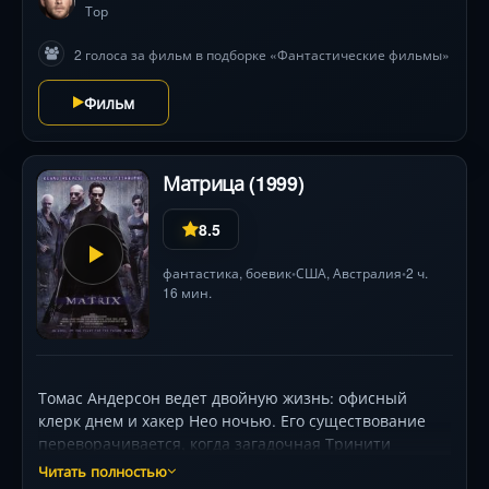
Тор
2 голоса за фильм в подборке «Фантастические фильмы»
Фильм
Матрица (1999)
8.5
фантастика
,
боевик
США
,
Австралия
2 ч.
•
•
16 мин.
Томас Андерсон ведет двойную жизнь: офисный
клерк днем и хакер Нео ночью. Его существование
переворачивается, когда загадочная Тринити
приводит его к мятежнику Морфеусу. Тот раскрывает
Читать полностью