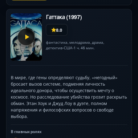
Гаттака (1997)
8.0
фантастика
,
мелодрама
,
драма
,
детектив
США
1 ч. 46 мин.
•
•
В мире, где гены определяют судьбу, «негодный»
бросает вызов системе, подменяя личность
идеального донора, чтобы осуществить мечту о
космосе. Но расследование убийства грозит раскрыть
обман. Этан Хоук и Джуд Лоу в дуэте, полном
напряжения и философских вопросов о свободе
выбора.
В главных ролях