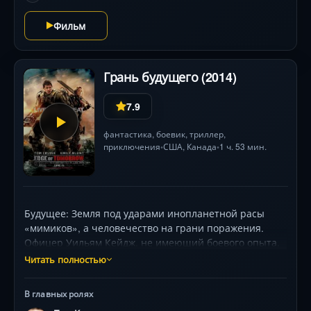
Фильм
Грань будущего (2014)
7.9
фантастика
,
боевик
,
триллер
,
приключения
США
,
Канада
1 ч. 53 мин.
•
•
Будущее: Земля под ударами инопланетной расы
«мимиков», а человечество на грани поражения.
Офицер Уильям Кейдж, не имеющий боевого опыта,
оказывается в эпицентре адской высадки в
Читать полностью
Нормандии и быстро погибает... но просыпается за
день до боя. Застряв в петле времени, он вынужден
В главных ролях
повторять сражение бесчисленно, умирая вновь и