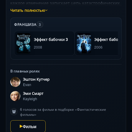
каждое изменение запускает цепь катастрофических
событий. Триллер с Эштоном Кутчером в роли
Читать полностью
человека, разрывающегося между альтернативными
реальностями, где спасение друзей оборачивается
ФРАНШИЗА
3
кошмаром. Научно-фантастическая драма с
визуальной метафорой теории хаоса.
Эффект бабочки 3
Эффект бабочки 2
2008
2006
В главных ролях
Эштон Кутчер
Evan
Эми Смарт
Kayleigh
6 голосов за фильм в подборке «Фантастические
фильмы»
Фильм