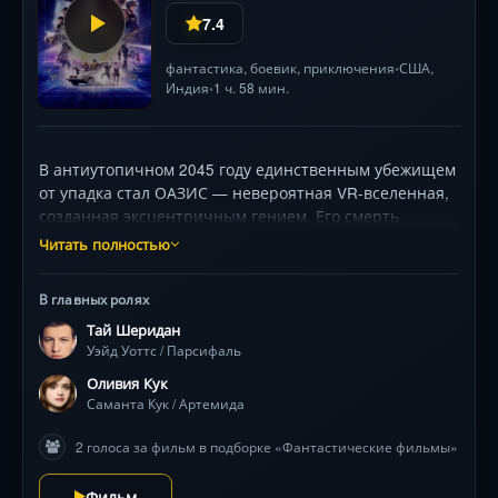
7.4
фантастика
,
боевик
,
приключения
США
,
•
Индия
1 ч. 58 мин.
•
В антиутопичном 2045 году единственным убежищем
от упадка стал ОАЗИС — невероятная VR-вселенная,
созданная эксцентричным гением. Его смерть
запускает глобальную игру: три хитроумных ключа,
Читать полностью
спрятанных среди бескрайних миров ОАЗИСа,
откроют путь к несметному богатству и абсолютной
В главных ролях
власти. На кону — судьба виртуального рая. Юный
Тай Шеридан
аутсайдер (Тай Шеридан) и его таинственная
Уэйд Уоттс / Парсифаль
союзница (Оливия Кук) первыми находят зацепку, но
за ними по пятам идут безжалостные корпоративные
Оливия Кук
наемники во главе с харизматичным злодеем (Бен
Саманта Кук / Артемида
Мендельсон). Их ждут головокружительные гонки с
2 голоса за фильм в подборке «Фантастические фильмы»
Королем Конгом, леденящие душу лабиринты,
воссозданные по культовым фильмам, и эпические
Фильм
битвы с участием легенд поп-культуры. Чтобы