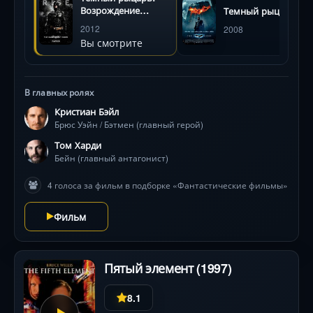
и дух. Ему предстоит преодолеть боль, предательство
Возрождение
Темный рыцарь
и собственные демоны, объединившись с ловкой
легенды
2012
2008
воровкой Селиной Кайл (Энн Хэтэуэй) и верными
Вы смотрите
союзниками. Масштабные баталии,
головокружительные трюки и визуальная мощь
(особенно в сцене разрушения стадиона) ведут к
В главных ролях
финальной схватке, где решается судьба миллионов.
Фильм завершает трилогию Нолана эпично, исследуя
Кристиан Бэйл
Брюс Уэйн / Бэтмен (главный герой)
темы жертвы, искупления и цены героизма.
Том Харди
Бейн (главный антагонист)
4 голоса за фильм в подборке «Фантастические фильмы»
Фильм
Пятый элемент (1997)
8.1