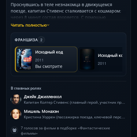
Проснувшись в теле незнакомца в движущемся
поезде, капитан Стивенс сталкивается с кошмаром:
через 8 минут состав взорвется. С помощью
таинственной программы «Исходный код» его снова
Читать полностью
и снова возвращают в роковой момент, чтобы
предотвратить крупнейший теракт в Чикаго. Но с
ФРАНШИЗА
2
каждым погружением он узнает шокирующие детали
о пассажирах, влюбляется в загадочную Кристину и
Исходный код
Исходный код 2
сталкивается с правдой о собственном
2011
существовании. В визуально захватывающем дуэте –
2011
Вы смотрите
динамичные сцены в поезде и клаустрофобия
секретной лаборатории – герой распутывает
детективный клубок, пока система требует от него
невозможного. Джейк Джилленхол, Мишель Монахэн
В главных ролях
и Вера Фармига ведут игру, где ставка – не только
Джейк Джилленхол
жизни миллионов, но и шанс изменить прошлое.
Капитан Колтер Стивенс (главный герой, участник программы 'Исходный код')
Мишель Монахэн
Кристина Уоррен (пассажирка поезда, ключевой персонаж в сюжете)
7 голосов за фильм в подборке «Фантастические
фильмы»