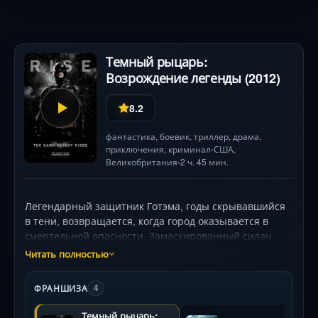
Темный рыцарь:
Возрождение легенды (2012)
8.2
фантастика
,
боевик
,
триллер
,
драма
,
приключения
,
криминал
США
,
•
Великобритания
2 ч. 45 мин.
•
Легендарный защитник Готэма, годы скрывавшийся
в тени, возвращается, когда город оказывается в
смертельной опасности. Замаскированный силач
Бэйн, чьи действия дышат хладнокровным расчетом,
Читать полностью
запускает цепь разрушительных событий, парализуя
мегаполис. Израненный физически и морально,
ФРАНШИЗА
4
герой (Кристиан Бейл) столкнется с самым сильным
противником, способным сломать не только тело, но
Темный рыцарь: