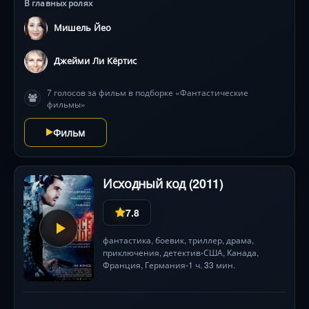
В главных ролях
до кинозвёзд. Фантасмагорический микс жанров с
Мишель Йео в роли, переопределившей её карьеру .
Мишель Йео
Джейми Ли Кёртис
7 голосов за фильм в подборке «Фантастические
фильмы»
Фильм
Исходный код (2011)
7.8
фантастика
,
боевик
,
триллер
,
драма
,
приключения
,
детектив
США
,
Канада
,
•
Франция
,
Германия
1 ч. 33 мин.
•