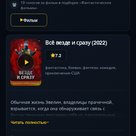
10 голосов за фильм в подборке «Фантастические
фильмы»
Фильм
Всё везде и сразу (2022)
7.2
фантастика
,
боевик
,
фэнтези
,
комедия
,
приключения
США
•
Обычная жизнь Эвелин, владелицы прачечной,
взрывается, когда она обнаруживает связь с
бесчисленными версиями себя из параллельных
вселенных. Теперь ей предстоит сразиться с хаосом,
Читать полностью
угрожающим реальности, и спасти семью, используя
навыки альтернативных «я» — от мастеров кунг-фу