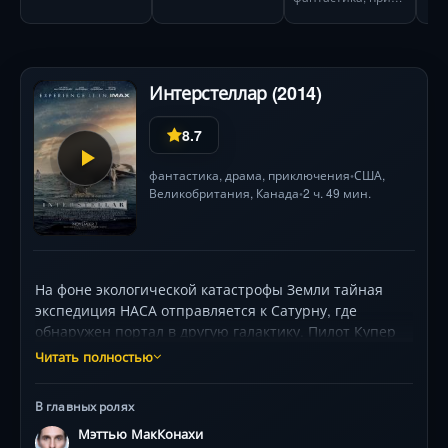
Интерстеллар (2014)
8.7
фантастика
,
драма
,
приключения
США
,
•
Великобритания
,
Канада
2 ч. 49 мин.
•
На фоне экологической катастрофы Земли тайная
экспедиция НАСА отправляется к Сатурну, где
обнаружен портал в другую галактику. Пилот Купер
(Мэттью Макконахи) оставляет дочь, чтобы найти
Читать полностью
пригодные для жизни планеты у чёрной дыры
Гаргантюа. Команда учёных во главе с Амелией
В главных ролях
Брэнд (Энн Хэтэуэй) сталкивается с временными
Мэттью МакКонахи
аномалиями: часы на орбите превращаются в годы