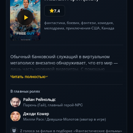
7.4
фантастика
,
боевик
,
фэнтези
,
комедия
,
мелодрама
,
приключения
США
,
Канада
•
Обычный банковский служащий в виртуальном
мегаполисе внезапно обнаруживает, что его мир —
лишь часть кровавой видеоигры. С помощью
загадочной девушки-программиста он бросает вызов
Читать полностью
системе, превращаясь из фонового персонажа в
легенду. Райан Рейнольдс в роли обаятельного
В главных ролях
«неигрового героя» переворачивает представление
Райан Рейнольдс
о свободе воли и цифровой реальности.
Парень (Гай), главный герой-NPC
Джоди Комер
Милли Раск / Девушка-Молотов (аватар в игре)
2 голоса за фильм в подборке «Фантастические фильмы»