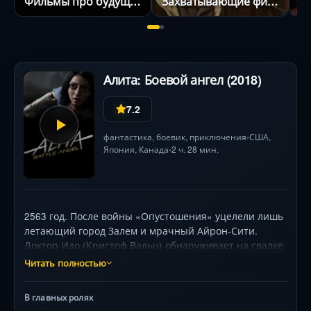
Фильмы про будущее
Захватывающие фильмы
Алита: Боевой ангел (2018)
7.2
фантастика
,
боевик
,
приключения
США
,
•
Япония
,
Канада
2 ч. 28 мин.
•
2563 год. После войны «Опустошения» уцелели лишь
летающий город Залем и мрачный Айрон-Сити.
Доктор Идо (Кристоф Вальц) обнаруживает на свалке
останки киборга, даруя ей новое тело и имя Алита.
Читать полностью
Девушка ничего не помнит, но её инстинкты
владения древним боевым искусством мгновенно
В главных ролях
проявляются. С помощью юного авантюриста Хьюго