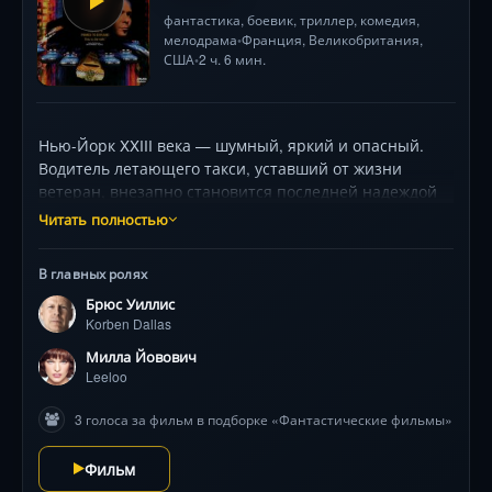
фантастика
,
боевик
,
триллер
,
комедия
,
мелодрама
Франция
,
Великобритания
,
•
США
2 ч. 6 мин.
•
Нью-Йорк XXIII века — шумный, яркий и опасный.
Водитель летающего такси, уставший от жизни
ветеран, внезапно становится последней надеждой
человечества, когда к нему в машину буквально
Читать полностью
падает с неба таинственная рыжеволосая девушка
неземного происхождения. Она — часть древнего
В главных ролях
оружия против Абсолютного Зла, угрожающего
Брюс Уиллис
планете. Вместе с эксцентричным священником и
Korben Dallas
под прессом коварного оружейного магната им
предстоит отчаянная одиссея через космические
Милла Йовович
курорты и футуристические трущобы. Брюс Уиллис,
Leeloo
Мила Йовович и Гари Олдмен ведут зрелищную игру
3 голоса за фильм в подборке «Фантастические фильмы»
в этом вихре невероятных приключений, буйства
красок, потрясающих визуальных эффектов и
Фильм
фирменного бессоновского юмора, где судьба мира
решается в последнюю секунду.