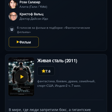
Роза Салазар
она исследует мир, где правят жестокие
Алита (Гали / Yoko)
гладиаторские игры моторбол и охотники за
головами. Когда Алита узнаёт о своей связи с
Кристоф Вальц
марсианскими технологиями, за ней начинают охоту
Доктор Дайсон Идо
силы Залема во главе с загадочным Новой (Эдвард
6 голосов за фильм в подборке «Фантастические
Нортон). Роза Салазар создала незабываемый
фильмы»
цифровой образ, а Родригес мастерски сочетает
философские вопросы о человечности с
Фильм
футуристическими боями, где каждое тело киборга —
оружие .
Живая сталь (2011)
7.6
фантастика
,
боевик
,
драма
,
семейный
,
спорт
США
,
Индия
2 ч. 7 мин.
•
•
В мире, где люди запретили бокс, а гигантские