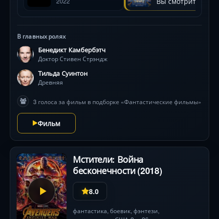
Вы смотрите
2022
(вдохновлёнными графикой Эшера!),
трансформацией эгоиста в героя и харизмой
Бенедикта Камбербэтча. Роль Древней в исполнении
Тильды Суинтон и философский подтекст о ценности
В главных ролях
времени добавляют глубины .
Бенедикт Камбербэтч
Доктор Стивен Стрэндж
Тильда Суинтон
Древняя
3 голоса за фильм в подборке «Фантастические фильмы»
Фильм
Мстители: Война
бесконечности (2018)
8.0
фантастика
,
боевик
,
фэнтези
,