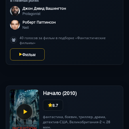
В главных ролях
и операция, где каждое действие имеет последствия
Джон Дэвид Вашингтон
— в обе стороны.
Protagonist
Роберт Паттинсон
Neil
40 голосов за фильм в подборке «Фантастические
фильмы»
Фильм
Начало (2010)
8.7
фантастика
,
боевик
,
триллер
,
драма
,
детектив
США
,
Великобритания
2 ч. 28
•
•
мин.