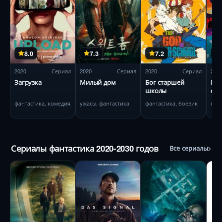
8.0
7.3
7.2
2020
Сериал
2020
Сериал
2020
Сериал
202
Загрузка
Милый дом
Бог старшей
По
школы
отк
фантастика, комедия
ужасы, фантастика
фантастика, боевик
фан
Сериалы фантастика 2020-2030 годов
Все сериалы