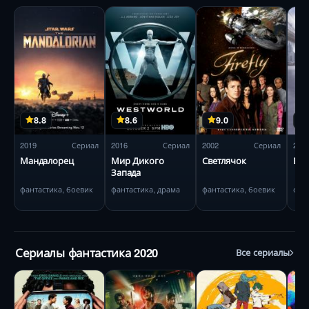
8.8
8.6
9.0
2019
Сериал
2016
Сериал
2002
Сериал
201
Мандалорец
Мир Дикого
Светлячок
Веч
Запада
фантастика, боевик
фантастика, драма
фантастика, боевик
фан
Сериалы фантастика 2020
Все сериалы