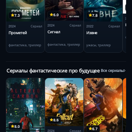
6.0
7.3
7.8
202
Ноч
2024
Сериал
2024
Сериал
2022
Сериал
Сигнал
Прометей
Извне
фан
фантастика, триллер
фантастика, триллер
ужасы, триллер
Сериалы фантастические про будущее
Все сериалы
8.6
8.0
6.7
2024
Сериал