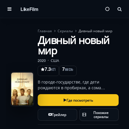
LikeFilm
Пои
Главная
Сериалы
Дивный новый мир
Дивный новый
мир
2020
США
7.3
7
КП
IMDb
В городе-государстве, где дети
рождаются в пробирках, а сома
заменяет чувства, даже малейшее
отклонение от нормы карается. Но
Где посмотреть
когда альфа-психолог Бернард (Гарри
Ллойд, «Игра престолов»)
Похожие
Трейлер
обнаруживает тайную привязанность…
сериалы