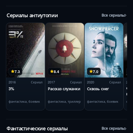
Сериалы антиутопии
Все сериалы
7.3
8.4
7.0
2016
Сериал
2017
Сериал
2020
Сериал
201
3%
Рассказ служанки
Сквозь снег
Чел
выс
фантастика, боевик
фантастика, триллер
фантастика, боевик
фан
Фантастические сериалы
Все сериалы