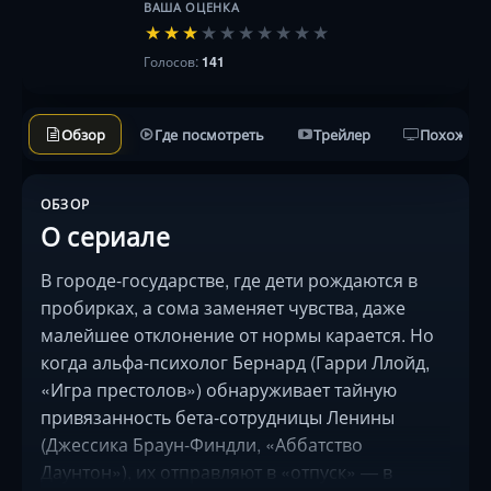
ВАША ОЦЕНКА
★
★
★
★
★
★
★
★
★
★
Голосов:
141
Обзор
Где посмотреть
Трейлер
Похожие 
ОБЗОР
О сериале
В городе-государстве, где дети рождаются в
пробирках, а сома заменяет чувства, даже
малейшее отклонение от нормы карается. Но
когда альфа-психолог Бернард (Гарри Ллойд,
«Игра престолов») обнаруживает тайную
привязанность бета-сотрудницы Ленины
(Джессика Браун-Финдли, «Аббатство
Даунтон»), их отправляют в «отпуск» — в