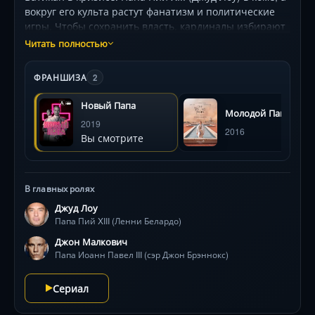
вокруг его культа растут фанатизм и политические
игры. Чтобы сохранить власть, кардиналы избирают
нового понтифика — сэра Джона Брэннокса (Джон
Читать полностью
Малкович), затворника-интеллектуала с панковым
прошлым. Его стремление к открытости и
ФРАНШИЗА
2
милосердию вызывает сопротивление аппарата, но
настоящая буря грядет, когда прежний Папа
Новый Папа
Молодой Папа
неожиданно приходит в себя. Два лидера, две
2019
противоположные идеи святости — кто спасет веру в
2016
Вы смотрите
эпоху террора и лицемерия? Гениальная
операторская работа, барочная эстетика и
сюрреалистичные образы подчеркивают вечный
конфликт догмы и милосердия.
В главных ролях
Джуд Лоу
Папа Пий XIII (Ленни Белардо)
Джон Малкович
Папа Иоанн Павел III (сэр Джон Брэннокс)
Сериал