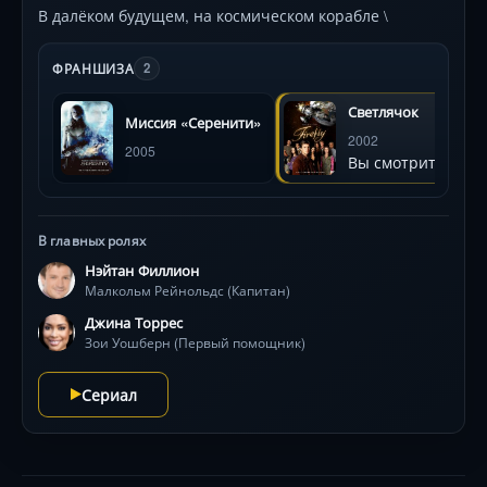
В далёком будущем, на космическом корабле \
ФРАНШИЗА
2
Светлячок
Миссия «Серенити»
2002
2005
Вы смотрите
В главных ролях
Нэйтан Филлион
Малкольм Рейнольдс (Капитан)
Джина Торрес
Зои Уошберн (Первый помощник)
Сериал