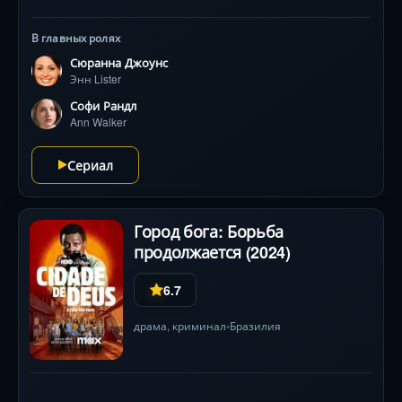
нестандартные методы ведения переговоров
шокируют высший свет, но именно они помогут
В главных ролях
отстоять наследство в мире, где женщинам отведена
Сюранна Джоунс
роль декораций.
Энн Lister
Софи Рандл
Ann Walker
Сериал
Город бога: Борьба
продолжается (2024)
6.7
драма
,
криминал
Бразилия
•