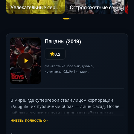
Увлекательные сериалы
Остросюжетные сериалы
С
Пацаны (2019)
8.2
фантастика
,
боевик
,
драма
,
криминал
США
1 ч. мин.
•
•
В мире, где супергерои стали лицом корпорации
«Vought», их публичный образ — лишь фасад. После
гибели девушки от руки скоростного «Экспресса»,
Хьюи присоединяется к харизматичному мстителю
Читать полностью
Бутчеру и его команде. Их цель — разоблачить
жестокость «Семёрки» во главе с непредсказуемым