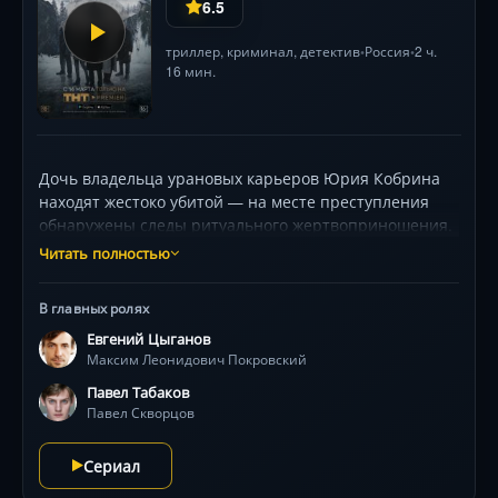
6.5
триллер
,
криминал
,
детектив
Россия
2 ч.
•
•
16 мин.
Дочь владельца урановых карьеров Юрия Кобрина
находят жестоко убитой — на месте преступления
обнаружены следы ритуального жертвоприношения.
Олигарх вызывает лучшего московского детектива.
Читать полностью
Максиму Покровскому приходится столкнуться с
невероятно запутанным делом. Финансовые
В главных ролях
проблемы и криминальные мотивы причудливо
Евгений Цыганов
переплетаются с семейными тайнами Кобрина.
Максим Леонидович Покровский
Павел Табаков
Павел Скворцов
Сериал