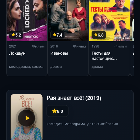
5.2
7.4
6.8
2021
Фильм
2016
Фильм
1998
Фильм
200
Локдаун
Ивановы
Тесты для
Дев
настоящих
мужчин
мелодрама, комедия
драма
драма
мел
Рая знает всё! (2019)
6.0
комедия
,
мелодрама
,
детектив
Россия
•