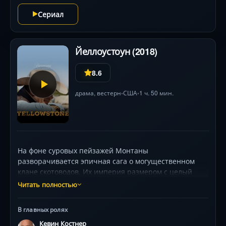
Сериал
Йеллоустоун (2018)
8.6
драма
,
вестерн
США
1 ч. 50 мин.
•
•
На фоне суровых пейзажей Монтаны
разворачивается эпичная сага о могущественном
клане скотоводов. Их империя размером с целый
штат становится мишенью для девелоперов,
Читать полностью
жаждущих элитного жилья, и вождя резервации,
мечтающего вернуть ancestral lands. Железный
В главных ролях
патриарх, чью роль исполняет обладатель «Золотого
Кевин Костнер
глобуса», мобилизует детей: дочь-корпоративного