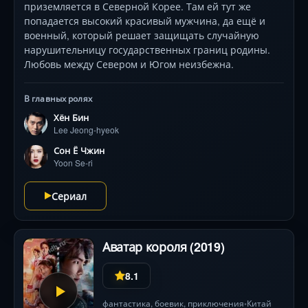
приземляется в Северной Корее. Там ей тут же
попадается высокий красивый мужчина, да ещё и
военный, который решает защищать случайную
нарушительницу государственных границ родины.
Любовь между Севером и Югом неизбежна.
В главных ролях
Хён Бин
Lee Jeong-hyeok
Сон Ё Чжин
Yoon Se-ri
Сериал
Аватар короля (2019)
8.1
фантастика
,
боевик
,
приключения
Китай
•