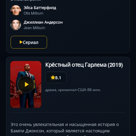
массовой эпидемии хламидиоза до неловких
Эйса Баттерфилд
экспериментов с мастурбацией. Яркий антураж 1980-
Otis Milburn
х × 2010-х, хиты Fleetwood Mac в саундтреке и
визуальные эксперименты операторов создают
Джиллиан Андерсон
неповторимую атмосферу. Герои учатся принимать
Jean Milburn
себя, сталкиваясь с абьюзом, травлей и поиском
идентичности, а в финальных сезонах — с новыми
Сериал
вызовами прогрессивного колледжа Кавендиш и
болезненным взрослением.
Крёстный отец Гарлема (2019)
8.1
драма
,
криминал
США
56 мин.
•
•
Это очень увлекательная и насыщенная история о
Бампи Джонсон, который является настоящим