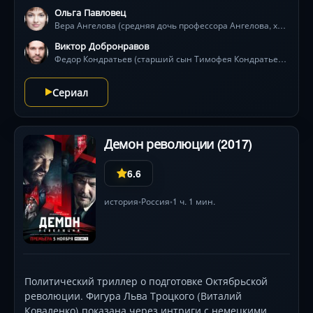
Ольга Павловец
родового гнезда. 130 лет истории — от Гражданской
Вера Ангелова (средняя дочь профессора Ангелова, хранительница усадьбы)
войны до 1990-х — раскрывают фамильные тайны,
неразделенную любовь и борьбу за наследие. Рядом
Виктор Добронравов
с героями — два мистических покровителя: Ангел-
Федор Кондратьев (старший сын Тимофея Кондратьева)
хранитель и Волк-оборотень, предвещающие
роковые события. Войны, предательства и
Сериал
внезапные спасения определят, устоит ли
«Ангелово» под натиском эпох.
Демон революции (2017)
6.6
история
Россия
1 ч. 1 мин.
•
•
Политический триллер о подготовке Октябрьской
революции. Фигура Льва Троцкого (Виталий
Коваленко) показана через интриги с немецкими