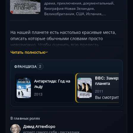
драма
,
приключения
, документальный,
биография
Новая Зеландия,
•
Великобритания,
США
,
Испания
,
Германия
, Греция, Канада
1 ч. мин.
•
На нашей планете есть настолько красивые места,
описать которые обычными словами просто
невозможно. Чтобы оценить всю прелесть
неизведанных уголков, их надо увидеть своими
Читать полностью
глазами. Готовы отправиться в путешествие по
земному шару? Каждый, кто решится на такое смелое
ФРАНШИЗА
2
приключение, сможет увидеть, как живут обитатели
ледяных берегов и заснеженных равнин, какие
BBC: Замерзшая
Антарктида: Год на
текстуры и цвета преобладают в скрытых от людских
планета
льду
глаз уголках планеты, познакомятся со льдами
2011
2013
невероятных размеров и самых причудливых форм.
Вы смотрите
В главных ролях
Дэвид Аттенборо
играет самого себя - рассказчик