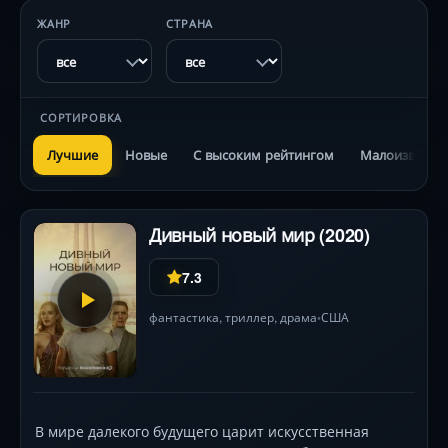
ЖАНР
СТРАНА
СОРТИРОВКА
Лучшие
Новые
С высоким рейтингом
Малоизвестн
Дивный новый мир (2020)
7.3
фантастика
,
триллер
,
драма
США
•
В мире далекого будущего царит искусственная