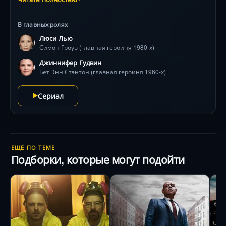
предательством, но их ответ шокирует даже самых
искушённых зрителей. Люси Лью, Джиннифер Гудвин
В главных ролях
и Кирби Хауэлл-Баптист в остросюжетной антологии
Люси Лью
о том, как иллюзии превращаются в оружие .
Симон Гроув (главная героиня 1980-х)
Джиннифер Гудвин
Бет Энн Стэнтон (главная героиня 1960-х)
Сериал
ЕЩЁ ПО ТЕМЕ
Подборки, которые могут подойти