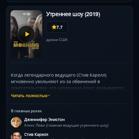
Утреннее шоу (2019)
7.7
драма
США
•
Когда легендарного ведущего (Стив Карелл)
мгновенно увольняют из-за обвинений в
домогательствах, его напарница Алекс оказывается
на грани краха карьеры. Её мир рушится, а
Читать полностью
руководство ищет замену. Неожиданным соперником
становится Брэдли — резкая и принципиальная
В главных ролях
журналистка, чей взрывной репортаж сделал её
Дженнифер Энистон
звездой соцсетей. Закулисье телеканала UBA
Алекс Леви (главная ведущая утреннего шоу)
превращается в поле битвы: интриги, предательства
и борьба за власть. На фоне движения #MeToo
Стив Карелл