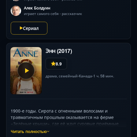
Алек Болдуин
играет самого себя - рассказчик
Сериал
Энн (2017)
8.9
драма
,
семейный
Канада
1 ч. 58 мин.
•
•
1900-е годы. Сирота с огненными волосами и
травматичным прошлым оказывается на ферме
«Зелёные крыши», где её ждут суровые приёмные
родители — Марилла (Джеральдин Джеймс) и Мэтью
Читать полностью
(Р.Х. Томсон). Вместо желанного помощника-