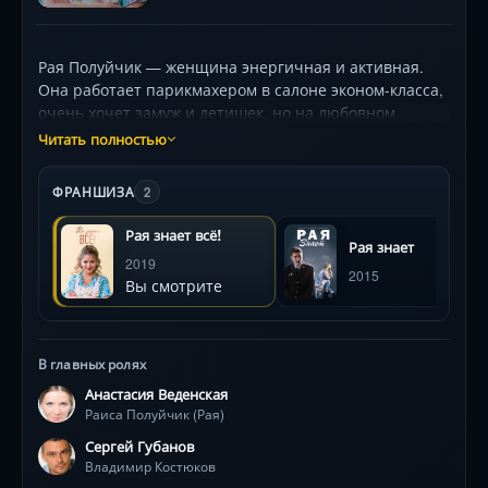
Рая Полуйчик — женщина энергичная и активная.
Она работает парикмахером в салоне эконом-класса,
очень хочет замуж и детишек, но на любовном
фронте терпит поражение за поражением. Ее новая
Читать полностью
надежда — интеллигентный участковый Владимир
Костюков, прибывший из Москвы. Несмотря на
ФРАНШИЗА
2
сопротивление, Рая немедленно берет его под крыло,
помогая в быту и в работе. У нее есть три
Рая знает всё!
Рая знает
преимущества: обширные связи в лице клиентов и
2019
местных жителей, бытовая смекалка, помогающая с
2015
Вы смотрите
блеском расследовать преступления и
ведомственная квартира, доставшаяся ей в
наследство от отца — также участкового, в которую и
вселяют Костюкова. С этого корабля ему просто
В главных ролях
некуда деться!
Анастасия Веденская
Раиса Полуйчик (Рая)
Сергей Губанов
Владимир Костюков