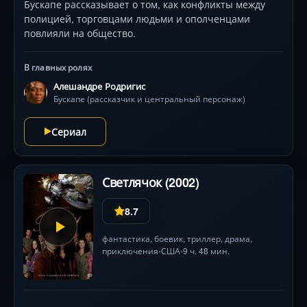
Бускапе рассказывает о том, как конфликты между
полицией, торговцами людьми и ополченцами
повлияли на общество.
В главных ролях
Алешандре Родригис
Бускапе (рассказчик и центральный персонаж)
Сериал
Светлячок (2002)
8.7
фантастика
,
боевик
,
триллер
,
драма
,
приключения
США
9 ч. 48 мин.
•
•