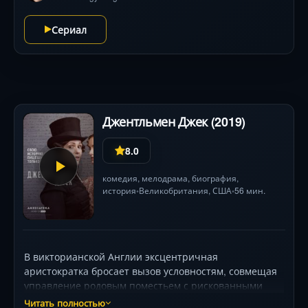
он исправить прошлое, не погубив тех, кого
защищает? В главных ролях: Юн Ши Юн (двойная
Сериал
роль), Кён Су Джин, Шин Со Юль. 385 символов
Джентльмен Джек (2019)
8.0
комедия
,
мелодрама
,
биография
,
история
Великобритания,
США
56 мин.
•
•
В викторианской Англии эксцентричная
аристократка бросает вызов условностям, совмещая
управление родовым поместьем с рискованными
деловыми авантюрами. Её дерзкие выходки и
Читать полностью