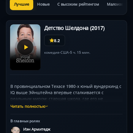
Лучшие
Новые
С высоким рейтингом
Малоизвестн
Детство Шелдона (2017)
8.2
комедия
США
5 ч. 15 мин.
•
•
В провинциальном Техасе 1980-х юный вундеркинд с
IQ выше Эйнштейна впервые сталкивается с
реальным миром: старшая школа, где его не
понимают, соседи-консерваторы и семья, живущая
Читать полностью
по своим правилам. Его мать-христианка (Зои Перри)
верит, что Бог послал ей испытание, отец-тренер
В главных ролях
(Лэнс Барбер) ищет точки соприкосновения с
Иэн Армитедж
«инопланетным» сыном, а бабушка-бунтарка (Энни