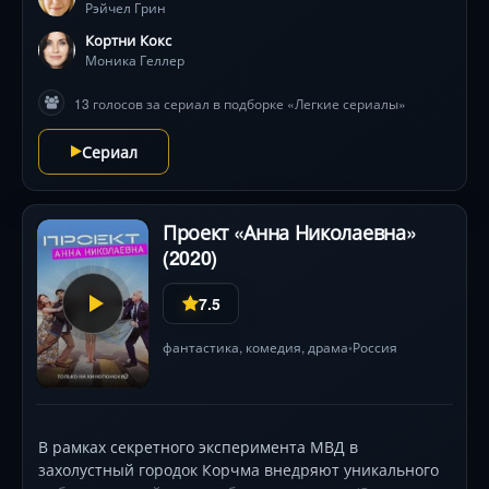
рождение ребёнка от случайного свидания!
Рэйчел Грин
Кортни Кокс
Моника Геллер
13 голосов за сериал в подборке «Легкие сериалы»
Сериал
Проект «Анна Николаевна»
(2020)
7.5
фантастика
,
комедия
,
драма
Россия
•
В рамках секретного эксперимента МВД в
захолустный городок Корчма внедряют уникального