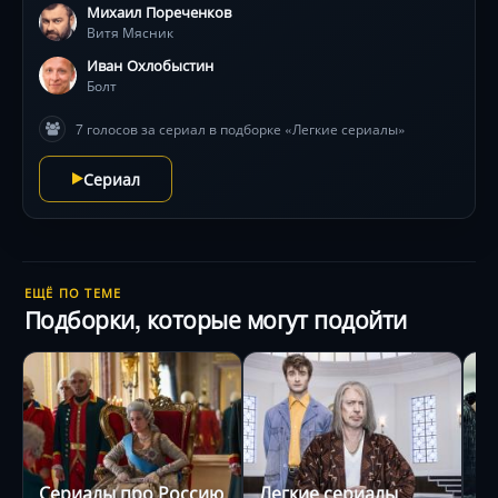
Михаил Пореченков
ситуаций. Михаил Пореченков и Иван Охлобыстин в
Витя Мясник
ролях, которые заставят смеяться до слёз! Съёмки в
-37°C добавили экранному холоду реализма.
Иван Охлобыстин
Болт
7 голосов за сериал в подборке «Легкие сериалы»
Сериал
ЕЩЁ ПО ТЕМЕ
Подборки, которые могут подойти
Сериалы про Россию
Легкие сериалы