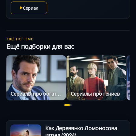
сестра-аферистка, брат-гопник и родители с
Сериал
сомнительными привычками. Пока герой отчаянно
пытается выгнать семью и скрыть разруху, он
влипает в роман с соседкой и дочерью хозяина
особняка. А когда босс задерживается в Турции,
Степану приходится спасать имущество от рейдеров
ЕЩЁ ПО ТЕМЕ
и восстанавливать то, что не успели уничтожить
Ещё подборки для вас
родственники. В динамичной комедии с Кузьмой
Сапрыкиным, Филиппом Ершовым и Анной Ардовой
хаос смешивается с искренними семейными
ценностями.
Сериалы про богатых
Сериалы про гениев
Как Деревянко Ломоносова
играл (2024)