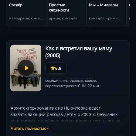
Стажёр
Простые
Мы – Миллеры
Отп
сложности
мелодрама, комедия
драма, комедия
комедия, криминал
Как я встретил вашу маму
(2005)
8.6
комедия
,
мелодрама
,
драма
,
короткометражка
США
22 мин.
•
•
Архитектор-романтик из Нью-Йорка ведёт
захватывающий рассказ детям о 2000-х: безумных
вечеринках, провальных свиданиях и легендарных
выходках друзей — наивного эколога Маршалла,
Читать полностью
хитрой художницы Лили, амбициозной телеведущей