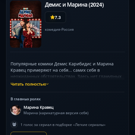
Демис и Марина (2024)
7.3
комедия
Россия
•
Популярные комики Демис Карибидис и Марина
Кравец примеряют на себя... самих себя в
неожиданных обстоятельствах. Здесь нет гламурных
премьер — только честные и смешные столкновения
Читать полностью
с обычной жизнью: от похода в ЖЭК до родительских
собраний. Каждый эпизод — визуально насыщенный
В главных ролях
калейдоскоп мини-историй, где самоирония
Марина Кравец
становится суперсилой, а диалоги искрятся
Марина (карикатурная версия себя)
импровизацией. Как юмор помогает звёздам решать
межпоколенческие конфликты и спасаться от
1 голос за сериал в подборке «Легкие сериалы»
бытовухи? Смотрите, как харизматичные герои
превращают рутину в феерию абсурда, не раскрывая