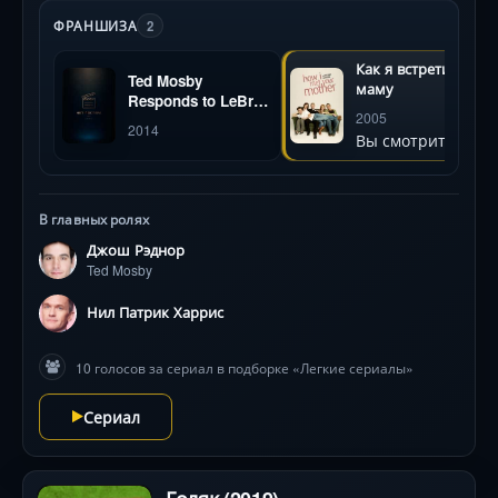
Робин и афериста в костюме от Барни. Нелинейное
ФРАНШИЗА
2
повествование прыгает между эпохами, а
визуальные находки — от загадочного жёлтого зонта
Как я встретил ваш
Ted Mosby
до фирменных коктейлей в баре MacLaren's —
маму
Responds to LeBron
создают интригу. Главная тайна: как все пути
2005
James Coming Back
2014
привели к *ней*? Комедийный коктейль с
Вы смотрите
to Cleveland
ностальгией, иронией и неожиданной глубиной.
В главных ролях
Джош Рэднор
Ted Mosby
Нил Патрик Харрис
10 голосов за сериал в подборке «Легкие сериалы»
Сериал