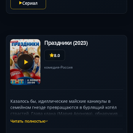
Сериал
всех карт!
Праздники (2023)
8.0
комедия
Россия
•
Казалось бы, идиллические майские каникулы в
семейном гнезде превращаются в бурлящий котёл
страстей. Глава клана (Мария Аронова), обнаружив
старую измену мужа (Виталий Хаев), планирует
Читать полностью
тихий развод после праздников. Но дочери
подкидывают «сюрпризы»: одна приводит жениха-