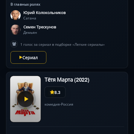
придётся усмирять свою гордыню и познакомиться с
В главных ролях
земными родственниками, ведь иначе у него не
Юрий Колокольников
получится осуществить задуманное.
Сатана
Семен Трескунов
Демьян
1 голос за сериал в подборке «Легкие сериалы»
Сериал
Тётя Марта (2022)
8.3
комедия
Россия
•