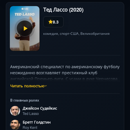
Тед Лассо (2020)
8.3
комедия
, спорт
США
, Великобритания
•
Американский специалист по американскому футболу
неожиданно возглавляет престижный клуб
английской Премьер-лиги. С усами в духе Черчесова
и неистребимым обаянием он бросает вызов
Читать полностью
снобизму, интригам владелицы клуба (Ханна
Уэддингхэм, «Игра престолов») и собственной
В главных ролях
неопытности. Его парадоксальные методы —
Джейсон Судейкис
печенье вместо тактик, психология вместо штрафов
Ted Lasso
— ставят на уши команду «неудачников»:
стареющего капитана-грубияна (Бретт Голдстейн),
Бретт Голдстин
талантливого эгоиста (Фил Данстер) и юного
Roy Kent