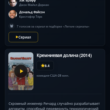
Зак Брафф
пациентов, личные трагедии и профессиональные
Джон Майкл Дориан
провалы обрушивают на героев ледяной душ
реальности. Визитная карточка проекта — резкие
Дональд Фэйсон
переходы от уморительных гэгов к
Кристофер Тёрк
душераздирающим сценам . Вы будете хохотать над
7 голосов за сериал в подборке «Легкие сериалы»
танцами Тёрка и ненавидеть циничного Келсо, но в
финале каждой серии — неожиданный поворот,
Сериал
заставляющий задуматься о жизни .
Кремниевая долина (2014)
8.4
комедия
США
28 мин.
•
•
Скромный инженер Ричард случайно разрабатывает
алгоритм, способный перевернуть технологический