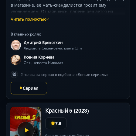
в магазине, её мать-скандалистка грозит ему
увольнением. Отчаявшись, парень решается на
авантюру — жениться на пострадавшей! Ироничная
Читать полностью
комедия с Дмитрием Брекоткиным в роли
эксцентричной тёщи, где каждый шаг к примирению
В главных ролях
оборачивается новым абсурдом. Сериал от
Дмитрий Брекоткин
создателей «Уральских пельменей» — динамичный
Людмила Семёновна, мама Оли
микс ситуационного юмора и неожиданных
поворотов.
Ксения Корнева
Оля, невеста Николая
2 голоса за сериал в подборке «Легкие сериалы»
Сериал
Красный 5 (2023)
7.6
боевик
,
комедия
Россия
•