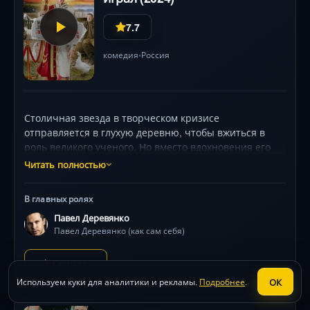
7.7
комедия
Россия
•
Столичная звезда в творческом кризисе
отправляется в глухую деревню, чтобы вжиться в
роль великого ученого. Но вместо вдохновения его
ждут колоритные соседи, абсурдные ситуации и
Читать полностью
неожиданные уроки жизни. Искрометная комедия с
Павлом Деревянко в роли самого себя —
В главных ролях
харизматичного сноба, столкнувшегося с
Павел Деревянко
провинциальной реальностью .
Павел Деревянко (как сам себя)
Сериал
ОК
Используем куки для аналитики и рекламы.
Подробнее
.