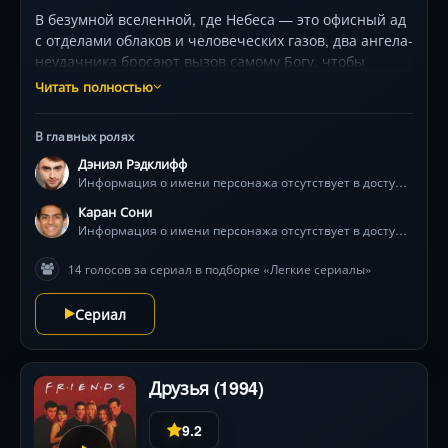
В безумной вселенной, где Небеса — это офисный ад
с отделами облаков и человеческих газов, два ангела-
неудачника бросают вызов самому Богу, чтобы
спасти Землю. Их оружие — абсурдный юмор,
Читать полностью
невыполнимая молитва и Стив Бушеми в роли
уставшего от всего Творца. Динамичный микс
В главных ролях
фэнтези и чёрной комедии, где даже апокалипсис —
Дэниэл Рэдклифф
это повод для шутки.
Информация о имени персонажа отсутствует в доступных источниках
Каран Сони
Информация о имени персонажа отсутствует в доступных источниках
14 голосов за сериал в подборке «Легкие сериалы»
Сериал
Друзья (1994)
9.2