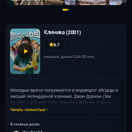
Клиника (2001)
8.7
комедия
,
драма
США
22 мин.
•
•
Молодые врачи погружаются в водоворот абсурда и
эмоций легендарной клиники. Джон Дориан (Зак
Брафф) и его друг Тёрк (Дональд Фэйсон) учатся
выживать под сарказмом наставника Кокса (Джон
Читать полностью
МакГинли) и подколами загадочного Уборщика.
Сюрреалистичные фантазии главного героя
В главных ролях
оживляют больничные будни, но внезапные смерти