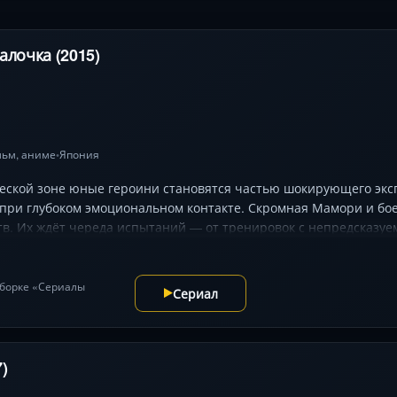
алочка (2015)
льм
,
аниме
Япония
•
еской зоне юные героини становятся частью шокирующего эксп
при глубоком эмоциональном контакте. Скромная Мамори и б
тв. Их ждёт череда испытаний — от тренировок с непредсказу
иал покоряет динамичными схватками в стиле «сейнен», визу
стров хранит новую угрозу. Озвучка Юки Игути (Мамори) и Асам
ержат в напряжении до финала.
одборке «Сериалы
Сериал
)