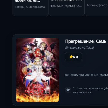
любви как на
библиотека 
войне OVA
боевик, фэнте
комедия, мультфильм
комедия, мелодрама
Багровый
повелитель
Прегрешение: Семь 
Sin Nanatsu no Taizai
5.0
фэнтези
,
приключения
,
муль
1 голос за сериал в по
аниме этти»