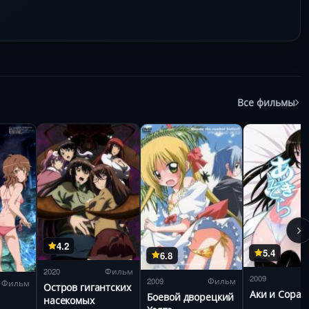
Все фильмы
4.2
5.4
6.8
2020
Фильм
2009
2009
Фильм
Фильм
Остров гигантских
Аки и Сора
Боевой дворецкий
насекомых