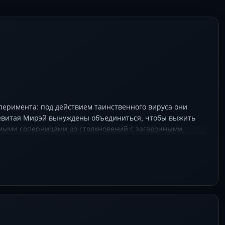
еримента: под действием таинственного вируса они
оевитая Мирэй вынуждены объединиться, чтобы выжить
емыми соперницами до столкновений с загадочными
альной эстетикой трансформаций и напряжённым сюжетом
и Сэто (Мирэй) придаёт героиням харизму, а