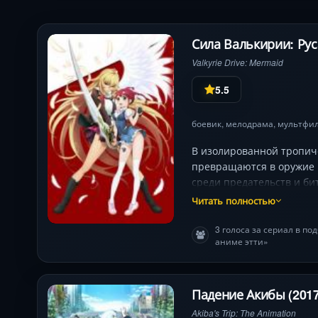
Сила Валькирии: Рус
Valkyrie Drive: Mermaid
5.5
боевик
,
мелодрама
,
мультфи
В изолированной тропич
превращаются в оружие 
среди предательств и би
«Богами-Столпами». Сер
Читать полностью
о доверии, где каждый о
неожиданные повороты д
3 голоса за сериал в п
аниме этти»
Падение Акибы (2017
Akiba's Trip: The Animation