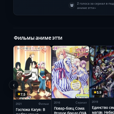
2 голоса за сериал в п
аниме этти»
Фильмы аниме этти
5.9
7.5
2019
2016
Сериал
2021
Фильм
Единство се
Повар-боец Сома:
Госпожа Кагуя: В
магов: Небе
Второе блюдо OVA