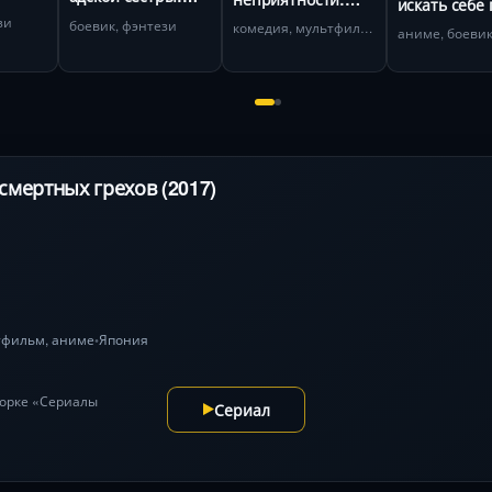
искать себе 
и
Отбытие
Мультипликация.
зи
подземелье
боевик, фэнтези
комедия, мультфильм
аниме, боеви
Спереди, сзади
смертных грехов (2017)
тфильм
,
аниме
Япония
•
дборке «Сериалы
Сериал