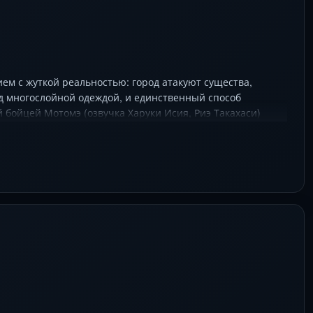
ем с жуткой реальностью: город атакуют существа,
д многослойной одеждой, и единственный способ
й бойцей Мотомэ (озвучка Харуки Исия, Риэ Такахаси)
ом выживания, а за углом каждого магазина ждёт новый
ного» комбата, искромётный юмор и тревожную