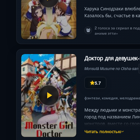
Харука Синодзаки влюбле
Казалось бы, счастье в к
2 голоса за сериал в п
аниме этти»
Доктор для девушек-
Monsutā Musume no Oisha-san
5.7
фэнтези
,
комедия
,
мелодрам
Между людьми и монстрам
город под названием Лин
монстров, вместе со сво
Читать полностью