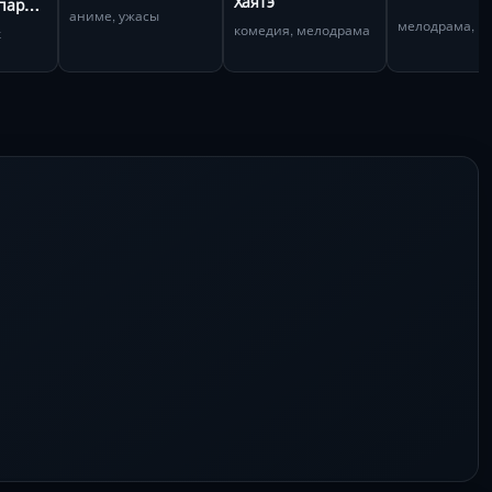
Хаятэ
пару в
аниме, ужасы
? OVA
комедия, мелодрама
к