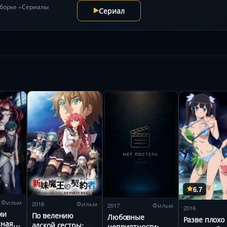
одборке «Сериалы
Сериал
6.7
Фильм
2018
Фильм
2017
Фильм
2016
ми
По велению
Любовные
Разве плохо
сная
адской сестры:
неприятности: