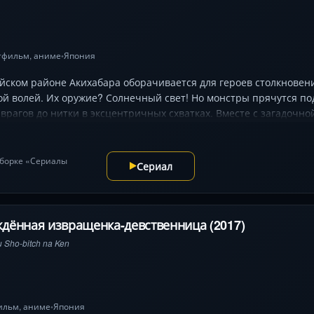
тфильм
,
аниме
Япония
•
ском районе Акихабара оборачивается для героев столкновени
й волей. Их оружие? Солнечный свет! Но монстры прячутся по
врагов до нитки в эксцентричных схватках. Вместе с загадочно
ружаются в абсурдную войну, где стриптиз становится искусств
жиданный противник. Аниме сочетает динамичные сцены «одеж
ы среди неоновых вывесок.
одборке «Сериалы
Сериал
дённая извращенка-девственница (2017)
 Sho-bitch na Ken
ильм
,
аниме
Япония
•