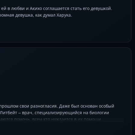
ей в любви и Акихо соглашается стать его девушкой.
ромная девушка, как думал Харука.
 прошлом свои разногласия. Даже был основан особый
н Литбейт – врач, специализирующийся на биологии
аются помочь, всем кто нуждается в их помощи.