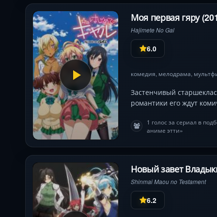
Моя первая гяру (20
Hajimete No Gal
6.0
комедия
,
мелодрама
,
мультф
Застенчивый старшекласс
романтики его ждут коми
1 голос за сериал в по
аниме этти»
Новый завет Владыки
Shinmai Maou no Testament
6.2