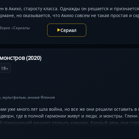
н в Акихо, старосту класса. Однажды он решается и признается 
армане, но оказывается, что Акихо совсем не такая простая и ск
одборке «Сериалы
Сериал
монстров (2020)
18+
а
,
мультфильм
,
аниме
Япония
•
и уже много лет шла война, но все же они решили оставить в
дворн, где в полной гармонии живут и люди, и монстры. Глен
ей помощницей решают открыть клинику. Каждый день они стар