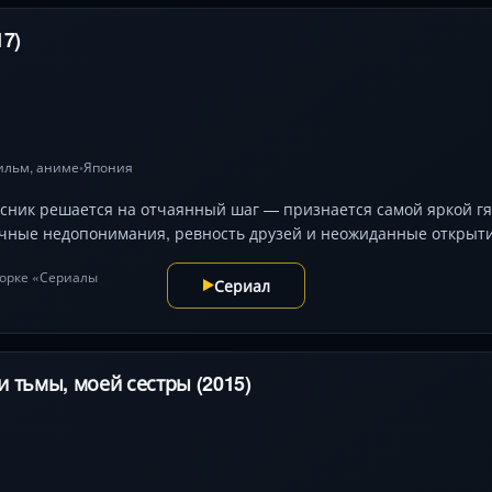
17)
ильм
,
аниме
Япония
•
ник решается на отчаянный шаг — признается самой яркой гяру
чные недопонимания, ревность друзей и неожиданные открыти
дборке «Сериалы
Сериал
 тьмы, моей сестры (2015)