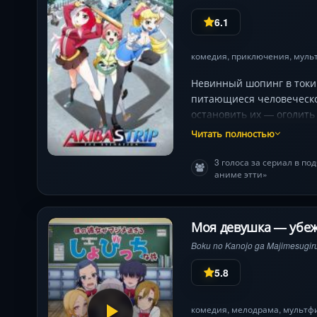
6.1
комедия
,
приключения
,
муль
Невинный шопинг в токий
питающиеся человеческо
остановить их — оголить 
парень и его сестра пог
Читать полностью
визуальный гэг или нео
атмосферу скрытой угроз
3 голоса за сериал в п
аниме этти»
Моя девушка — убеж
Boku no Kanojo ga Majimesugiru
5.8
комедия
,
мелодрама
,
мультф