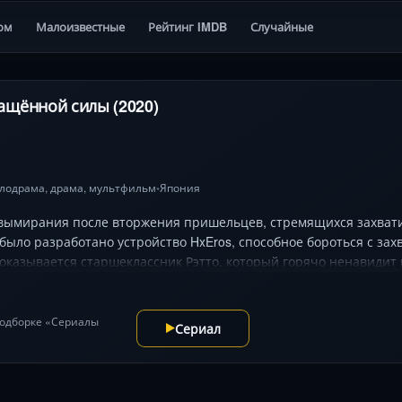
ом
Малоизвестные
Рейтинг IMDB
Случайные
щённой силы (2020)
лодрама
,
драма
,
мультфильм
Япония
•
 вымирания после вторжения пришельцев, стремящихся захвати
о было разработано устройство HxEros, способное бороться с з
 оказывается старшеклассник Рэтто, который горячо ненавидит
 поддерживать высокий уровень своего либидо.
 подборке «Сериалы
Сериал