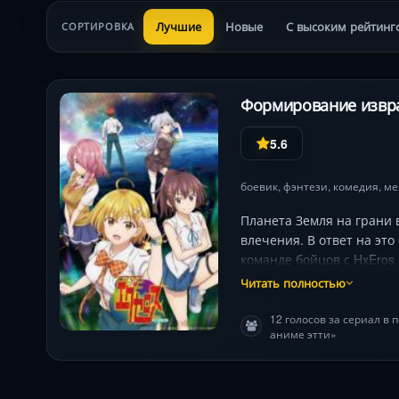
Лучшие
Новые
С высоким рейтинг
СОРТИРОВКА
Формирование извра
5.6
боевик
,
фэнтези
,
комедия
,
ме
Планета Земля на грани
влечения. В ответ на эт
команде бойцов с HxEros
мощностью, Рэтто должен
Читать полностью
12 голосов за сериал в
аниме этти»