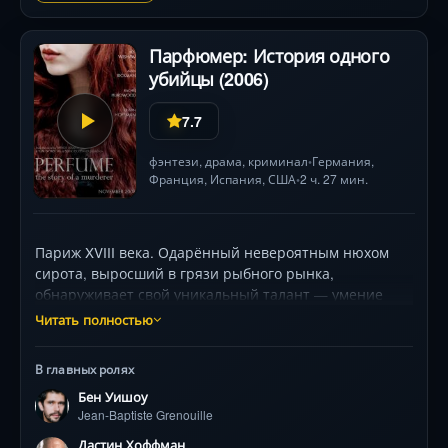
Парфюмер: История одного
убийцы (2006)
7.7
фэнтези
,
драма
,
криминал
Германия
,
•
Франция
,
Испания
,
США
2 ч. 27 мин.
•
Париж XVIII века. Одарённый невероятным нюхом
сирота, выросший в грязи рыбного рынка,
обнаруживает свой уникальный талант — умение
улавливать и создавать любые ароматы. Под крылом
Читать полностью
увядающего парфюмера (Дастин Хоффман) он
оттачивает мастерство, но его гениальность
В главных ролях
обретает опасную направленность. Одержимый
Бен Уишоу
жаждой сохранить неуловимые запахи жизни, герой
Jean-Baptiste Grenouille
отправляется в Грасс — парфюмерную столицу
Франции. Там его эксперименты принимают
Дастин Хоффман