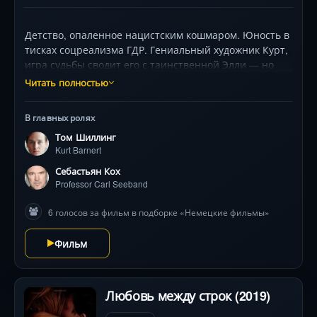
Детство, опаленное нацистским кошмаром. Юность в
тисках соцреализма ГДР. Гениальный художник Курт,
игра судьбы сводит его с таинственной Элли — но
прошлое её семьи скрывает чудовищную тайну.
Читать полностью
Бегство в Западную Германию становится началом
мучительных поисков: как создать искусство,
В главных ролях
свободное от диктатуры, религии и собственных
Том Шиллинг
демонов? Том Шиллинг и Себастьян Кох в
Kurt Barnert
гипнотической драме о цене правды, с визуальными
шедеврами, покорившими Венецию и
Себастьян Кох
номинированными на «Оскар» .
Professor Carl Seeband
6 голосов за фильм в подборке «Немецкие фильмы»
Фильм
Любовь между строк (2019)