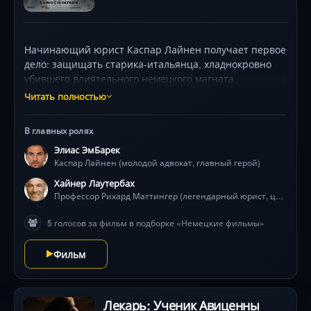
Начинающий юрист Каспар Лайнен получает первое
дело: защищать старика-итальянца, хладнокровно
убившего влиятельного немецкого магната.
Подозреваемый хранит гробовое молчание, а жертва
Читать полностью
оказывается человеком, заменившим Каспару отца.
Расследование приводит адвоката в лабиринт лжи,
В главных ролях
где нацистские преступления прикрыты законом
Элиас ЭмБарек
1968 года, а ключом к истине становится редкий
Каспар Лайнен (молодой адвокат, главный герой)
пистолет P38. В эпицентре юридической битвы с
легендарным профессором Маттингером (Хайнер
Хайнер Лаутербах
Лаутербах) Каспар (Элиас М’Барек) идёт против
Профессор Рихард Маттингер (легендарный юрист, центральный антагонист)
системы, рискуя карьерой и личными связями.
5 голосов за фильм в подборке «Немецкие фильмы»
Мрачные залы суда, тусклый свет архивов и
огненные воспоминания об Италии создают
Фильм
напряжённую атмосферу поиска справедливости, где
у каждого преступления — две жертвы.
Лекарь: Ученик Авиценны