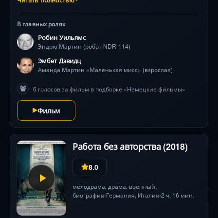
Нилл) и привязанности младшей дочери (Эмбет
Дэвидц) механический слуга Эндрю (Робин Уильямс)
В главных ролях
начинает эволюцию: от первых попыток понять
Робин Уильямс
искусство — к радикальным физическим
Эндрю Мартин (робот NDR-114)
преобразованиям и глубочайшим философским
вопросам. Зрителя ждёт визуальное чудо —
Эмбет Дэвидц
постепенная метаморфоза металлического каркаса в
Аманда Мартин «Маленькая мисс» (взрослая)
человеческий облик, параллельно раскрывающая
6 голосов за фильм в подборке «Немецкие фильмы»
темы свободы, любви и ценности смертной жизни.
Фильм исследует грань между искуственным
Фильм
интеллектом и душой, где каждый шаг прогресса
требует мужественного выбора, а финальная жертва
ради человечности потрясает до глубины души.
Работа без авторства (2018)
8.0
мелодрама
,
драма
,
военный
,
биография
Германия
,
Италия
2 ч. 16 мин.
•
•