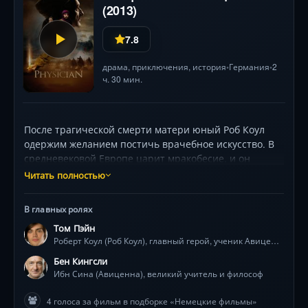
(2013)
7.8
драма
,
приключения
,
история
Германия
2
•
•
ч. 30 мин.
После трагической смерти матери юный Роб Коул
одержим желанием постичь врачебное искусство. В
средневековой Европе царит мракобесие, и он
отправляется в опасное путешествие на Восток. Под
Читать полностью
видом иудея, пройдя сквозь песчаные бури и
религиозные преследования, он попадает в Исфахан
В главных ролях
— к прославленному Авиценне. Среди блистательных
Том Пэйн
куполов медресе, эпидемий чумы и интриг шахского
Роберт Коул (Роб Коул), главный герой, ученик Авиценны
двора Роб учится у мудрого учителя (Бен Кингсли),
бросает вызов запретам на вскрытия и рискует всем
Бен Кингсли
ради истины. Том Пэйн великолепен в роли гения,
Ибн Сина (Авиценна), великий учитель и философ
прорывающегося сквозь тьму невежества, а Стеллан
4 голоса за фильм в подборке «Немецкие фильмы»
Скарсгард создает незабываемый образ цирюльника-