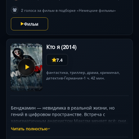
2 голоса за фильм в подборке «Немецкие фильмы»
Фильм
Кто я (2014)
7.4
фантастика
,
триллер
,
драма
,
криминал
,
детектив
Германия
1 ч. 42 мин.
•
•
Бенджамин — невидимка в реальной жизни, но
гений в цифровом пространстве. Встреча с
харизматичным анархистом Максом меняет всё: они
создают группу CLAY, чьи виртуозные хакерские
Читать полностью
атаки становятся символом бунта. Их цель — слава и