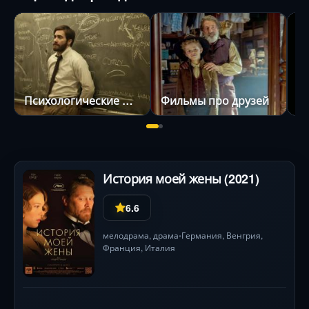
Психологические фильмы
Фильмы про друзей
Ф
История моей жены (2021)
6.6
мелодрама
,
драма
Германия
,
Венгрия
,
•
Франция
,
Италия