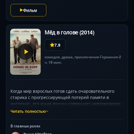
наставника. Фильм поражает зрелищными
Фильм
панорамами Марокко и глубиной философского
конфликта между наукой и предрассудками.
Мёд в голове (2014)
7.9
комедия
,
драма
,
приключения
Германия
2
•
•
ч. 19 мин.
Когда мир взрослых готов сдать очаровательного
старика с прогрессирующей потерей памяти в
интернат, его юная внучка совершает невозможное:
похищает деда и отправляется с ним через пол-
Читать полностью
Европы в Венецию — город, где полвека назад он
сделал предложение своей любимой. С визуальной
В главных ролях
поэзией каналов и площадей, Дитер Халлерфорден