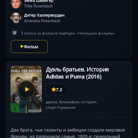
Эмма Швайгер
создает пронзительный образ угасающего сознания,
Tilda Rosenbach
а Эмма Швайгер поражает искренностью в роли
девочки, чья отчаянная авантura раскрывает
Дитер Халлерворден
семейные тайны и неожиданно пробуждает в
Amandus Rosenbach
родителях (Тиль Швайгер, Жанетт Хайн) забытые
3 голоса за фильм в подборке «Немецкие фильмы»
чувства. Режиссерский ход Тиля Швайгера
балансирует между искрометным хулиганством и
Фильм
слезой в горле, доказывая: даже когда память
стирается, любовь остается медом в душе.
Дуэль братьев. История
Adidas и Puma (2016)
7.2
драма
,
биография
,
история
,
спорт
Германия
•
Два брата, чьи таланты и амбиции создали мировые
бренды, но разрушили семью. 1920-е: гениальный