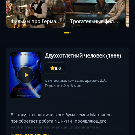
Фильмы про Германию
Трогательные фильмы
Двухсотлетний человек (1999)
8.0
фантастика
,
комедия
,
драма
США
,
•
Германия
2 ч. 6 мин.
•
В эпоху технологического бума семья Мартинов
приобретает робота NDR-114, проявляющего
необъяснимые творческие способности и
эмоциональные реакции. Под опекой хозяина (Сэм
Читать полностью