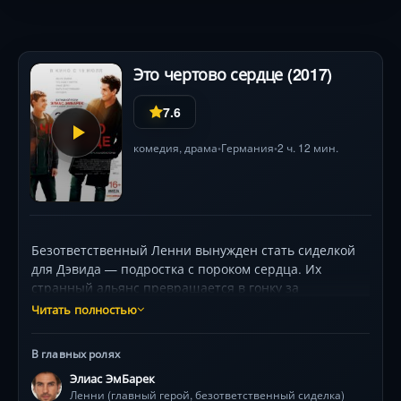
эффекты погружают в атмосферу. Смогут ли подруги
вернуться домой, не разрушив королевство?
Режиссёр Бора Дагтекин («Зачетный препод»)
балансирует между иронией и сказочным эпитетом .
Это чертово сердце (2017)
7.6
комедия
,
драма
Германия
2 ч. 12 мин.
•
•
Безответственный Ленни вынужден стать сиделкой
для Дэвида — подростка с пороком сердца. Их
странный альянс превращается в гонку за
исполнением «списка взрослых желаний»: от стрип-
Читать полностью
клубов до романтических свиданий. Но за весельем
скрывается гонка со временем, где дружба
В главных ролях
становится лекарством против инфантильности и
Элиас ЭмБарек
страха. Немецкая трагикомедия, основанная на
Ленни (главный герой, безответственный сиделка)
реальных событиях.