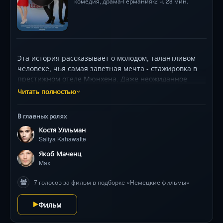
комедия
,
драма
Германия
2 ч. 28 мин.
•
•
Эта история рассказывает о молодом, талантливом
человеке, чья самая заветная мечта - стажировка в
престижном отеле Мюнхена. Даже неожиданное
ухудшение его зрения, которое аккуратно хранится
Читать полностью
втайне, не может сдержать его стремления. С
помощью немного удачи, преданности друзей и
В главных ролях
непоколебимой веры в себя, он преодолевает все
Костя Улльман
преграды, приближаясь к реализации своего
Saliya Kahawatte
мечтаного успеха.
Якоб Маченц
Max
7 голосов за фильм в подборке «Немецкие фильмы»
Фильм