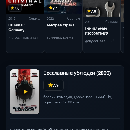
7.1
7.6
7.8
2022
Сериал
2019
Сериал
2021
Сериал
Быстрее страха
Criminal:
202
Гениальные
Germany
Ещё
изобретения
триллер, драма
был
драма, криминал
документальный
Бесславные ублюдки (2009)
7.9
боевик
,
комедия
,
драма
,
военный
США
,
•
Германия
2 ч. 33 мин.
•
Раздираемая войной Европа становится ареной