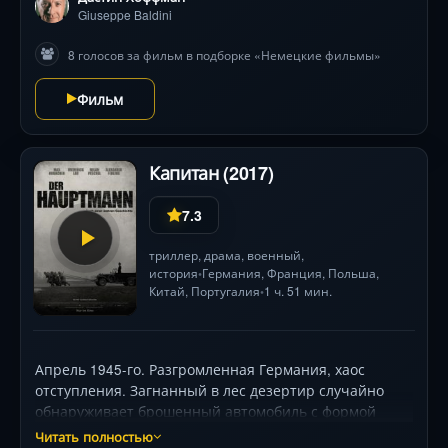
пугающий размах, а город охватывает паника:
Giuseppe Baldini
таинственный убийца преследует юных красавиц.
8 голосов за фильм в подборке «Немецкие фильмы»
Расследование возглавляет властный аристократ
(Алан Рикман), чья дочь может стать следующей
Фильм
мишенью. Фильм Тома Тыквера — гипнотическое
путешествие в мир чувств, где грань между
искусством и безумием исчезает, а каждый кадр
пропитан символами. Основано на скандальном
Капитан (2017)
бестселлере Патрика Зюскинда.
7.3
триллер
,
драма
,
военный
,
история
Германия
,
Франция
,
Польша
,
•
Китай
, Португалия
1 ч. 51 мин.
•
Апрель 1945-го. Разгромленная Германия, хаос
отступления. Загнанный в лес дезертир случайно
обнаруживает брошенный автомобиль с формой
капитана Люфтваффе. Примерив мундир, он
Читать полностью