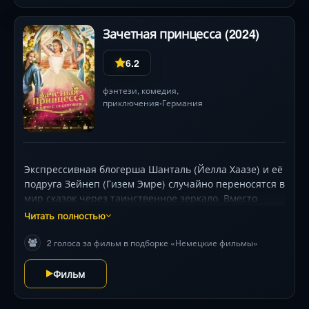
спасти твою душу.
Зачетная принцесса (2024)
6.2
фэнтези
,
комедия
,
приключения
Германия
•
Экспрессивная блогерша Шанталь (Йелла Хаазе) и её
подруга Зейнеп (Гизем Эмре) случайно переносятся в
мир сказок через таинственное зеркало. Вместо
принцев на белом коне — короли-тираны, капризные
Читать полностью
феи и ведьмы с характером. Мечтая о вирусном
контенте, девушки устраивают хаос на балах и в
2 голоса за фильм в подборке «Немецкие фильмы»
дремучих лесах, но магия мира меняет их самих.
Столкновение селфи-культуры со средневековыми
Фильм
традициями создаёт оглушительные комедийные
ситуации, а роскошные костюмы и визуальные