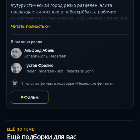
Футуристический город резко разделён: элита
наслаждается жизнью в небоскрёбах, а рабочие
существуют в подземном аду, обслуживая гигантские
машины. Сын владыки метрополиса, случайно
Читать полностью
столкнувшись с пророчицей Марией, проникает в
нижний мир и потрясён жестокостью реальности. Его
В главных ролях
попытки помочь обездоленным совпадают с
Альфред Абель
появлением загадочного андроида, чьё сходство с
Johann (Joh), Fredersen
Марией вызывает хаос. Гениальные спецэффекты
(миниатюрные города, трансформация робота),
Густав Фрёлих
библейские аллюзии и игра Бригитте Хельм в
Freder Fredersen - Joh Fredersens Sohn
двойной роли создают напряжение. Фильм исследует
1 голос за фильм в подборке «Немецкие фильмы»
жгучую тему: может ли сердце примирить руки
рабочих и головы правителей перед лицом
Фильм
технологического кошмара?
ЕЩЁ ПО ТЕМЕ
Ещё подборки для вас