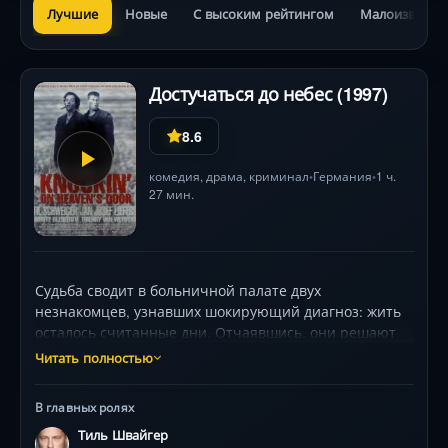
Лучшие
Новые
С высоким рейтингом
Малоизвестн
Достучаться до небес (1997)
8.6
комедия
,
драма
,
криминал
Германия
1 ч.
•
•
27 мин.
Судьба сводит в больничной палате двух
незнакомцев, узнавших шокирующий диагноз: жить
осталось считанные дни. Отчаявшись, они решают
напоследок увидеть море. Пьяная авантюра с угоном
Читать полностью
шикарного «мерседеса» оборачивается опасной
игрой — в машине оказывается пистолет и чемодан
В главных ролях
денег мафии. Теперь за ними гонятся и полиция, и
Тиль Швайгер
бандиты. Их путь к океану обрастает нелепыми