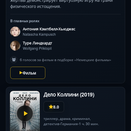
жертвы демонстрирует виртуозную игру на грани
физического истощения.
В главных ролях
Антония Кэмпбелл-Хьюджес
Natascha Kampusch
Туре Линдхардт
Wolfgang Priklopil
6 голосов за фильм в подборке «Немецкие фильмы»
Фильм
Дело Коллини (2019)
8.0
триллер
,
драма
,
криминал
,
детектив
Германия
1 ч. 30 мин.
•
•