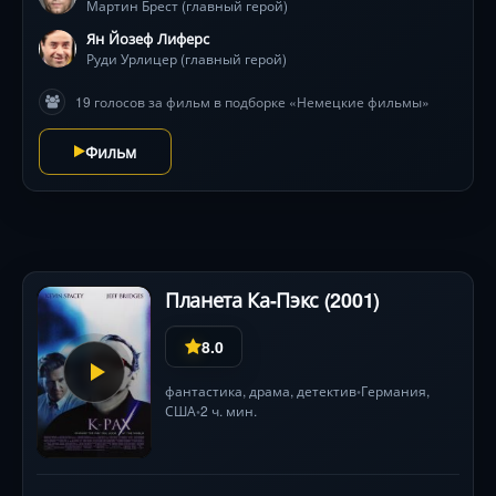
Мартин Брест (главный герой)
ограблениями, неожиданной щедростью и
трогательными жестами: один мечтает подарить
Ян Йозеф Лиферс
матери «кадиллак», как у Элвиса, другой — переспать
Руди Урлицер (главный герой)
с двумя женщинами сразу. Тиль Швайгер и Ян Йозеф
19 голосов за фильм в подборке «Немецкие фильмы»
Лиферс создают дуэт, где юмор граничит с
трагедией, а погони и перестрелки лишь
Фильм
подчеркивают хрупкость жизни. Финал на берегу
волн останется в памяти навсегда.
Планета Ка-Пэкс (2001)
8.0
фантастика
,
драма
,
детектив
Германия
,
•
США
2 ч. мин.
•