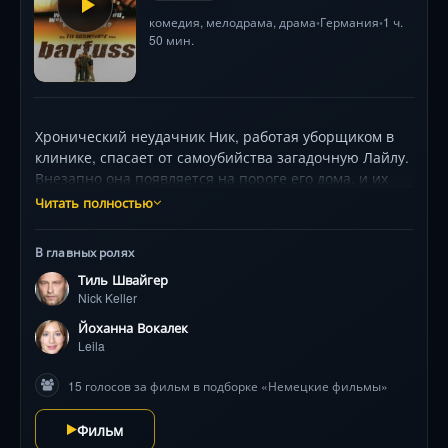
комедия
,
мелодрама
,
драма
Германия
1 ч.
•
•
50 мин.
Хронический неудачник Ник, работая уборщиком в
клинике, спасает от самоубийства загадочную Лайлу.
Внезапно она появляется на пороге его дома, и их
вынужденное путешествие на свадьбу брата
Читать полностью
превращается в череду нелепых и трогательных
приключений. Дорога полна неожиданных
В главных ролях
поворотов, где цинизм сталкивается с детской
Тиль Швайгер
наивностью, а одиночество — с хрупкой надеждой на
Nick Keller
любовь.
Йоханна Вокалек
Leila
15 голосов за фильм в подборке «Немецкие фильмы»
Фильм