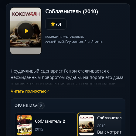
Соблазнитель (2010)
7.4
комедия
,
мелодрама
,
семейный
Германия
2 ч. 3 мин.
•
•
Неудачливый сценарист Генри сталкивается с
неожиданным поворотом судьбы: на пороге его дома
появляется восьмилетняя дочь, о существовании
которой он не подозревал. Теперь ему предстоит
Читать полностью
совмещать хаос отцовства с попытками вернуть
любовь бывшей возлюбленной. Ироничная комедия
ФРАНШИЗА
2
о взрослении, семейных ценностях и брутальном
немецком юморе, где каждый шаг героя ведет к
Соблазнитель
Соблазнитель 2
новым нелепым ситуациям.
2010
2012
Вы смотрите