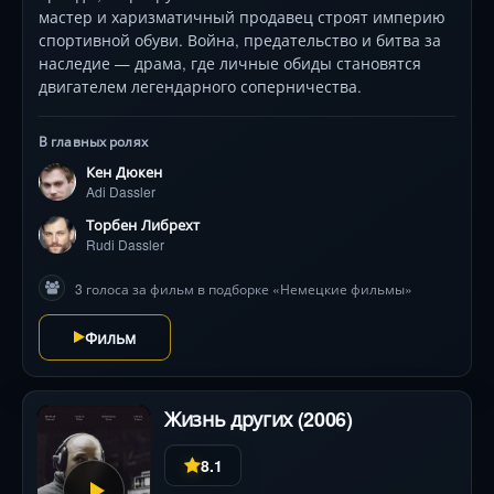
мастер и харизматичный продавец строят империю
спортивной обуви. Война, предательство и битва за
наследие — драма, где личные обиды становятся
двигателем легендарного соперничества.
В главных ролях
Кен Дюкен
Adi Dassler
Торбен Либрехт
Rudi Dassler
3 голоса за фильм в подборке «Немецкие фильмы»
Фильм
Жизнь других (2006)
8.1