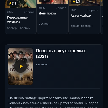
8.3
7.9
1995
Сериал
2011
Сериал
195
2025
Сериал
Дети праха
Ад на колёсах
Деп
Первозданная
Америка
вестерн
драма, вестерн
вес
вестерн, боевик
Повесть о двух стрелках
(2021)
вестерн
На Диком западе царит беззаконие. Балом правят
ковбои - печально известное братство убийц и воров.