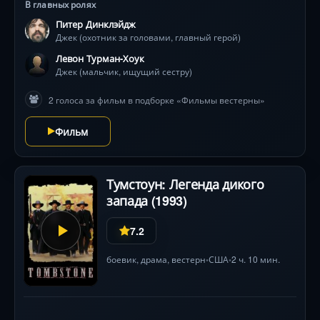
В главных ролях
Питер Динклэйдж
Джек (охотник за головами, главный герой)
Левон Турман-Хоук
Джек (мальчик, ищущий сестру)
2 голоса за фильм в подборке «Фильмы вестерны»
Фильм
Тумстоун: Легенда дикого
запада (1993)
7.2
боевик
,
драма
,
вестерн
США
2 ч. 10 мин.
•
•