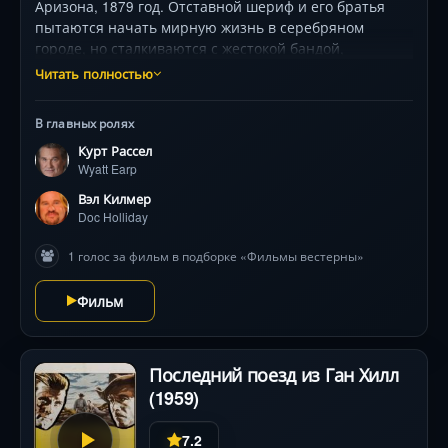
Аризона, 1879 год. Отставной шериф и его братья
пытаются начать мирную жизнь в серебряном
городе, но сталкиваются с жестокой бандой,
превратившей закон в пустой звук. Напряженное
Читать полностью
противостояние, адреналиновые перестрелки и
харизматичный южанин-игрок, чья виртуозность с
В главных ролях
револьвером станет легендой. Реальная история,
Курт Рассел
ставшая эталоном вестерна .
Wyatt Earp
Вэл Килмер
Doc Holliday
1 голос за фильм в подборке «Фильмы вестерны»
Фильм
Последний поезд из Ган Хилл
(1959)
7.2