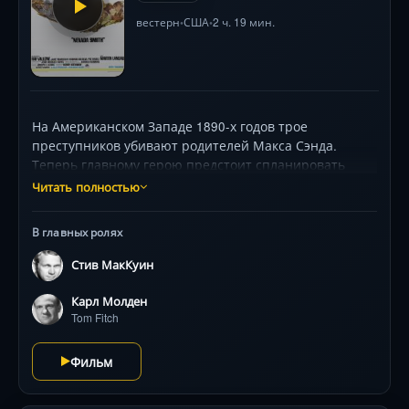
вестерн
США
2 ч. 19 мин.
•
•
На Американском Западе 1890-х годов трое
преступников убивают родителей Макса Сэнда.
Теперь главному герою предстоит спланировать
различные события и несмотря ни на что
Читать полностью
продолжать преследование, чтобы отомстить за
смерть близких. Быстрой и точной стрельбе мальчик
В главных ролях
обучается у торговца оружием, а читать и писать он
учится только для того, чтобы определять
Стив МакКуин
местонахождение тех троих. На этом пути Невада
претерпит множества изменений, причиной которых
Карл Молден
является сильное потрясение и желание отомстить.
Tom Fitch
Фильм