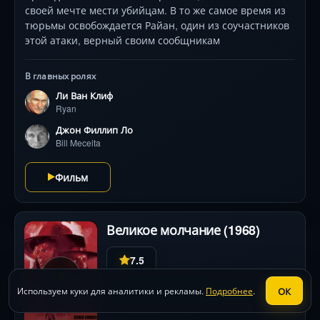
своей мечте мести убийцам. В то же самое время из
тюрьмы освобождается Райан, один из соучастников
этой атаки, верный своим сообщникам
В главных ролях
Ли Ван Клиф
Ryan
Джон Филлип Ло
Bill Meceita
Фильм
Великое молчание (1968)
7.5
вестерн
Италия
,
Франция
1 ч. 45 мин.
•
•
ОК
Используем куки для аналитики и рекламы.
Подробнее
.