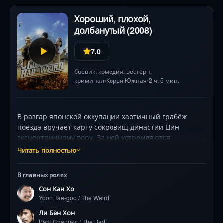
Хороший, плохой,
долбанутый (2008)
7.0
боевик
,
комедия
,
вестерн
,
криминал
Корея Южная
2 ч. 5 мин.
•
•
В разгар японской оккупации хаотичный грабёж
поезда вручает карту сокровищ династии Цин
эксцентричному вору. За ней устремляются
безжалостный наёмник с бандой головорезов и
Читать полностью
загадочный стрелок, чьи мотивы скрыты. Их
противостояние разворачивается на фоне
В главных ролях
бескрайних степей Маньчжурии, где к погоне
Сон Кан Хо
подключаются японские войска, китайские
Yoon Tae-goo / The Weird
повстанцы и русские бандиты. Фильм-лабиринт, где
сокровища — лишь предлог для безумной игры в
Ли Бён Хон
кошки-мышки. Сон Канхо, Ли Бёнхон и Чон Усон
Park Chang-yi / The Bad