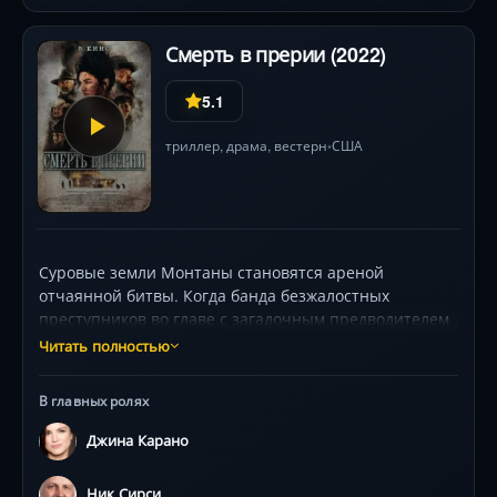
Смерть в прерии (2022)
5.1
триллер
,
драма
,
вестерн
США
•
Суровые земли Монтаны становятся ареной
отчаянной битвы. Когда банда безжалостных
преступников во главе с загадочным предводителем
окружает изолированную ферму, храбрая женщина-
Читать полностью
первопроходец вынуждена мобилизовать всю свою
волю и находчивость. Ей предстоит защитить дом и
В главных ролях
близких от нарастающей волны насилия. В
атмосфере неумолимого напряжения и опасности,
Джина Карано
где каждый шаг может быть последним,
разворачивается драма выживания. Ставки
Ник Сирси