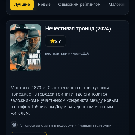
Лучшие
Новые
С высоким рейтингом
Малоизвестн
Нечестивая троица (2024)
5.7
вестерн
,
криминал
США
•
Монтана, 1870-е. Сын казнённого преступника
приезжает в городок Тринити, где становится
заложником и участником конфликта между новым
шерифом Гэбриелом Доу и загадочным местным
жителем.
3 голоса за фильм в подборке «Фильмы вестерны»