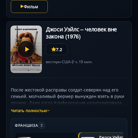
Фильм
Джоси Уэйлс – человек вне
закона (1976)
7.2
вестерн
США
2 ч. 15 мин.
•
•
После жестокой расправы солдат-северян над его
семьей, молчаливый фермер вынужден взять в руки
оружие. Даже когда Конфедерация капитулировала,
он остался вне закона — его путь к миру
Читать полностью
превращается в эпическое путешествие по Дикому
Западу. За ним по пятам идут отряд карателей и
ФРАНШИЗА
2
алчные охотники за наградой в $10 000. Постепенно
к нему присоединяются изгои: мудрый старый
Джоси Уэйлс –