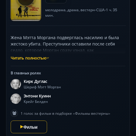
мелодрама
,
драма
,
вестерн
США
1 ч. 35
•
•
мин.
Жена Мэтта Моргана подверглась насилию и была
жестоко убита. Преступники оставили после себя
седло, которое Морган сразу узнал, как
принадлежащее его старому приятелю Крейгу
Читать полностью
Белдену, знаменитому фермеру из Ган-Хилла.
Сначала Белден выказывает сочувствие, но вскоре
В главных ролях
становится ясно, что одним из убийц был его
Кирк Дуглас
собственный сын Рик. Не желая сдавать своего сына
Шериф Мэтт Морган
в руки закона, Белден отказывается сотрудничать с
Морганом
Энтони Куинн
Крейг Белден
1 голос за фильм в подборке «Фильмы вестерны»
Фильм