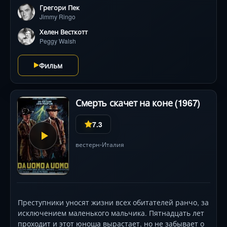
Грегори Пек
Jimmy Ringo
Хелен Весткотт
Peggy Walsh
Фильм
Смерть скачет на коне (1967)
7.3
вестерн
Италия
•
Преступники уносят жизни всех обитателей ранчо, за
исключением маленького мальчика. Пятнадцать лет
проходит и этот юноша вырастает, но не забывает о