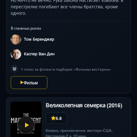
Но ничто не вечно. Рука закона настигает ковбоев: в
перестрелке погибают все члены братства, кроме
одного.
В главных ролях
Том Беренджер
Каспер Ван Дин
1 голос за фильм в подборке «Фильмы вестерны»
Фильм
Великолепная семерка (2016)
6.8
боевик
,
приключения
,
вестерн
США
,
•
Австралия
2 ч. 10 мин.
•