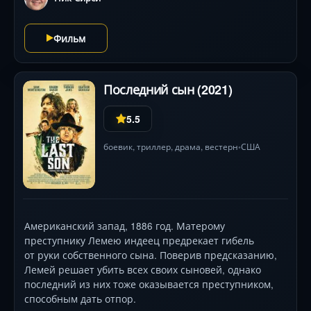
невероятно высоки, а цена свободы окажется
кровавой. Звезды: Джина Карано, Дон Джонсон.
Ожидайте неожиданных поворотов и жестокой
Фильм
поэтики вестерна.
Последний сын (2021)
5.5
боевик
,
триллер
,
драма
,
вестерн
США
•
Американский запад, 1886 год. Матерому
преступнику Лемею индеец предрекает гибель
от руки собственного сына. Поверив предсказанию,
Лемей решает убить всех своих сыновей, однако
последний из них тоже оказывается преступником,
способным дать отпор.