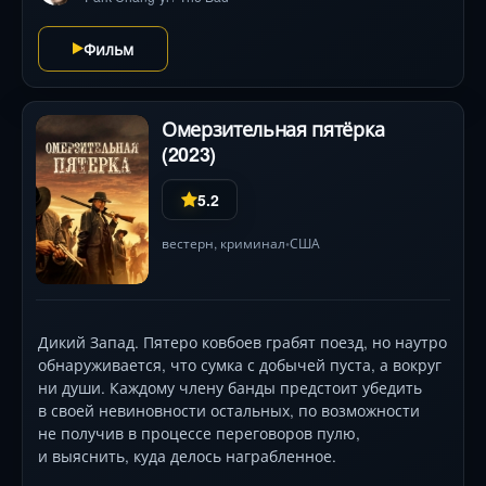
создают незабываемый триумвират, чья химия
взрывает экран. Режиссёр Ким Чжи Ун смешивает
Фильм
адреналиновый экшен, чёрный юмор и
ослепительные визуальные эффекты, оставляя
зрителя в напряжении до финального выстрела.
Омерзительная пятёрка
(2023)
5.2
вестерн
,
криминал
США
•
Дикий Запад. Пятеро ковбоев грабят поезд, но наутро
обнаруживается, что сумка с добычей пуста, а вокруг
ни души. Каждому члену банды предстоит убедить
в своей невиновности остальных, по возможности
не получив в процессе переговоров пулю,
и выяснить, куда делось награбленное.