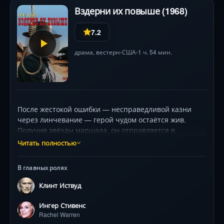
Вздерни их повыше (1968)
7.2
драма
,
вестерн
США
1 ч. 54 мин.
•
•
После жестокой ошибки — несправедливой казни
через линчевание — герой чудом остаётся жив.
Получив звёзды маршала, он отправляется в
пустыню Оклахомы, чтобы найти виновных. Но
Читать полностью
теперь он служит закону, а не личной мести... или
нет? Клинт Иствуд создаёт здесь прообраз будущего
В главных ролях
«Грязного Гарри»: его герой балансирует на лезвии
ножа между правосудием и жестоким возмездием.
Клинт Иствуд
Фильм поражает мрачной операторской работой,
напряжёнными диалогами с судьёй Фентоном (Пэт
Ингер Стивенс
Хингл) и неожиданным вниманием к юридическим
Rachel Warren