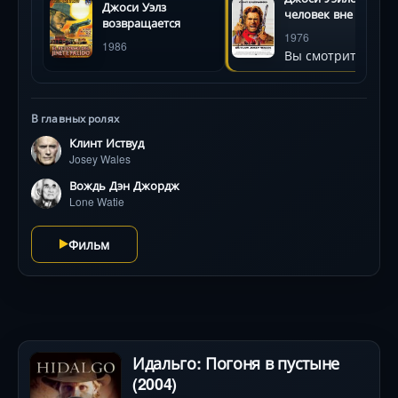
Джоси Уэлз
индеец, спасенная от насилия девушка и другие
человек вне закона
возвращается
отверженные. Клинт Иствуд создает атмосферный
1976
1986
портрет человека, чья жажда мести сменяется
Вы смотрите
желанием защитить новых спутников. Впереди —
переговоры с вождями команчей, засады в каньонах
и финальное противостояние, где решается, сможет
В главных ролях
ли он оставить войну в прошлом.
Клинт Иствуд
Josey Wales
Вождь Дэн Джордж
Lone Watie
Фильм
Идальго: Погоня в пустыне
(2004)