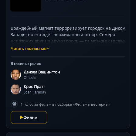
Враждебный магнат терроризирует городок на Диком
Западе, но его ждёт неожиданный отпор. Семеро
непохожих друг на друга героев — от меткого стрелка
до изгнанного воина — объединяются, чтобы
Читать полностью
бросить вызов тирании. Звездный состав во главе с
Дензелом Вашингтоном и Крисом Праттом в эпичной
В главных ролях
битве за справедливость, где каждый выстрел
Дензел Вашингтон
решает судьбу целого народа.
Chisolm
Крис Пратт
Josh Faraday
1 голос за фильм в подборке «Фильмы вестерны»
Фильм