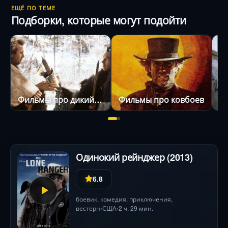
Мортенсен-режиссёр создает визуально мощный
ЕЩЁ ПО ТЕМЕ
Подборки, которые могут подойти
вестерн с нервом, где каждый кадр дышит
напряжением, а персонажей ждут непредсказуемые
повороты .
Фильмы про дикий запад
Фильмы про ковбоев
Одинокий рейнджер (2013)
6.8
боевик
,
комедия
,
приключения
,
вестерн
США
2 ч. 29 мин.
•
•