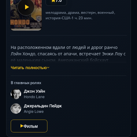
мелодрама
,
драма
,
вестерн
,
военный
,
история
США
1 ч. 23 мин.
•
•
На расположенном вдали от людей и дорог ранчо
Лэйн Хондо, спасаясь от апачи, встречает Энжи Лоу с
её маленьким сыном. Американский бойскаут
отмечает, что ферма находится в плачевном
Читать полностью
состоянии, поскольку глава семьи здесь давно не
появлялся. Хондо принимает решение остаться и
В главных ролях
помочь с хозяйством. Проходят дни и Хондо
Джон Уэйн
необходимо отправиться к расположению
Hondo Lane
армейского поста. Во время поездки начинается
противостояние индейских племён и регулярной
Джеральдин Пейдж
армии.
Angie Lowe
Фильм