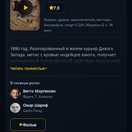
7.5
боевик
,
драма
,
приключения
,
вестерн
,
биография
,
спорт
США
, Марокко
2 ч. 16
•
•
мин.
1890 год. Разочарованный в жизни курьер Дикого
Запада, метис с кровью индейцев лакота, получает
неожиданный вызов: богатый шейх Рияд приглашает
его на «Океан огня» — легендарную 3000-мильную
Читать полностью
гонку в аравийских песках, где столетиями
соревновались только бедуины на чистокровных
В главных ролях
скакунах. Теперь под палящим солнцем, среди
Вигго Мортенсен
песчаных бурь и коварных соперников, ему
Фрэнк Т. Хопкинс
предстоит доказать, что его простой мустанг достоин
победы. Но в этой гонке ставки — не просто золото, а
Омар Шариф
честь и жизнь. Вигго Мортенсен и Омар Шариф в
Шейх Рияд
эпичной саге о преодолении, верности и силе духа,
где человек и лошадь — единое целое .
Фильм