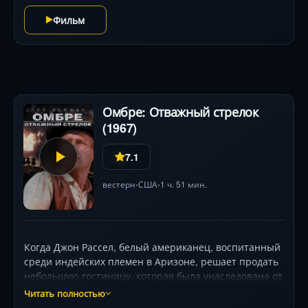
процедурам дикого Запада. Каждый шаг к цели
ставит вопрос: станет ли территория штатом
Фильм
цивилизации или так и останется «счастливым
охотничьим угодьем» для самосудов?
Омбре: Отважный стрелок
(1967)
7.1
вестерн
США
1 ч. 51 мин.
•
•
Когда Джон Рассел, белый американец, воспитанный
среди индейских племен в Аризоне, решает продать
небольшую гостиницу, которая была унаследована от
его отца, он оказывается в центре конфликта с
Читать полностью
обществом, которое он никак не одобряет. В надежде