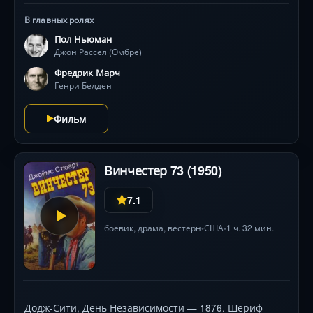
уйти от неприятностей, Джон покидает город в
В главных ролях
дилижансе и чтобы избежать гоньбы пассажиров, он
Пол Ньюман
присоединяется к кучеру впереди. Но по пути на обоз
Джон Рассел (Омбре)
нападают разбойники и выбрасывают пассажиров в
суровой пустыне
Фредрик Марч
Генри Белден
Фильм
Винчестер 73 (1950)
7.1
боевик
,
драма
,
вестерн
США
1 ч. 32 мин.
•
•
Додж-Сити, День Независимости — 1876. Шериф