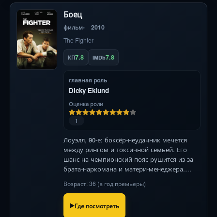
Боец
фильм
2010
The Fighter
7.8
7.8
КП
IMDb
главная роль
Dicky Eklund
Оценка роли
1
Лоуэлл, 90-е: боксёр-неудачник мечется
между рингом и токсичной семьёй. Его
шанс на чемпионский пояс рушится из-за
брата-наркомана и матери-менеджера.
Готов ли он на предательство ради мечты?
Возраст: 36 (в год премьеры)
Где посмотреть