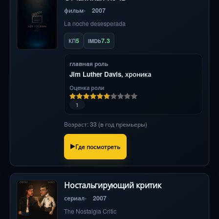
фильм
2007
La noche desesperada
5
7.3
КП
IMDb
главная роль
Jim Luther Davis, хроника
Оценка роли
1
Возраст: 33 (в год премьеры)
Где посмотреть
Ностальгирующий критик
сериал
2007
The Nostalgia Critic