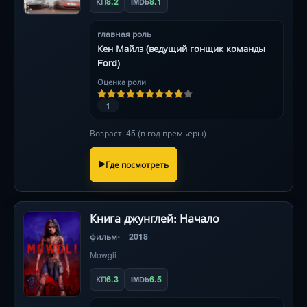
8.2
8.1
КП
IMDb
главная роль
Кен Майлз (ведущий гонщик команды
Ford)
Оценка роли
1
Возраст: 45 (в год премьеры)
Где посмотреть
Книга джунглей: Начало
фильм
2018
Mowgli
6.3
6.5
КП
IMDb