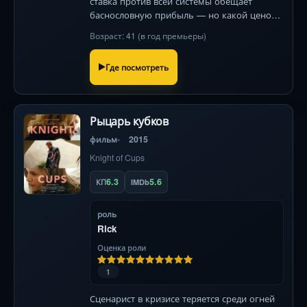
ставка против всей системы обещает
баснословную прибыль — но какой ценой?
Безумный забег по Уолл-стрит с Бейлом,
Возраст: 41 (в год премьеры)
Кареллом и Гослингом.
Где посмотреть
Рыцарь кубков
фильм
2015
Knight of Cups
6.3
5.6
КП
IMDb
роль
Rick
Оценка роли
1
Сценарист в кризисе теряется среди огней