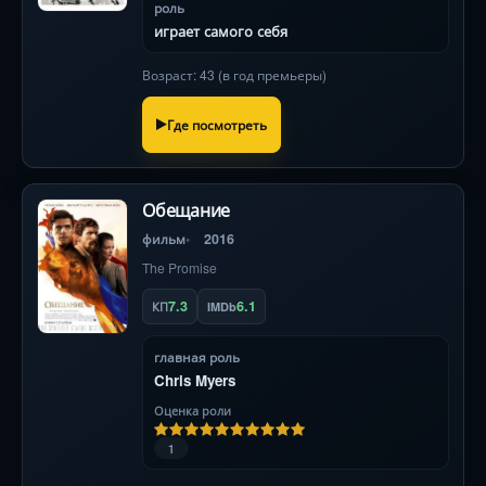
роль
играет самого себя
Возраст: 43 (в год премьеры)
Где посмотреть
Обещание
фильм
2016
The Promise
7.3
6.1
КП
IMDb
главная роль
Chris Myers
Оценка роли
1