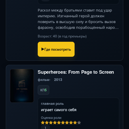
Раскол между братьями ставит под удар
империю. Изгнанный герой должен
поверить в высшую силу и бросить вызов
фараону, освободив порабощённый народ.
Грандиозные казни и море, расступившееся
Возраст: 40 (в год премьеры)
по воле Бога, меняют историю.
Где посмотреть
Superheroes: From Page to Screen
фильм
2013
5
КП
главная роль
играет самого себя
Оценка роли
1