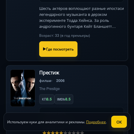
Шесть актёров воплощают разные ипостаси
легендарного музыканта в дерзком
эксперименте Тодда Хейнса. За роль
андрогинного бунтаря Кейт Бланшетт
получила «Золотой глобус» и номинацию
Возраст: 33 (в год премьеры)
на «Оскар» .
Где посмотреть
Престиж
фильм
2006
The Prestige
8.5
8.5
КП
IMDb
главная роль
Альфред Борден
ОК
Используем куки для аналитики и рекламы.
Подробнее
.
Оценка роли