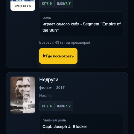
7.9
7.7
КП
IMDb
роль
играет самого себя - Segment "Empire of
the Sun"
Возраст: 43 (в год премьеры)
Где посмотреть
Недруги
фильм
2017
Hostiles
7.4
7.2
КП
IMDb
главная роль
Capt. Joseph J. Blocker