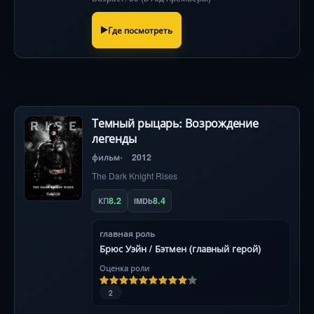
мести? 142 символа
Где посмотреть
Темный рыцарь: Возрождение
легенды
фильм
2012
The Dark Knight Rises
8.2
8.4
КП
IMDb
главная роль
Брюс Уэйн / Бэтмен (главный герой)
Оценка роли
2