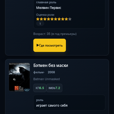
главная роль
Мелвин Первис
Оценка роли
1
Возраст: 35 (в год премьеры)
Где посмотреть
Бэтмен без маски
фильм
2008
Batman Unmasked
6.5
7.2
КП
IMDb
роль
играет самого себя