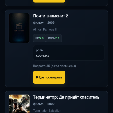
Почти знаменит 2
фильм
2009
Almost Famous II
5.8
7.1
КП
IMDb
роль
хроника
Возраст: 35 (в год премьеры)
Где посмотреть
Терминатор: Да придёт спаситель
фильм
2009
Terminator Salvation