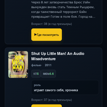
Через 8 лет затворничества Брюс Уэйн
вынужден вновь стать Темным Рыцарем,
когда таинственный террорист Бэйн
превращает Готэм в поле боя. Город на
грани уничтожения, а герою предстоит
Возраст: 38 (в год премьеры)
физическое и моральное возрождение.
Где посмотреть
Shut Up Little Man! An Audio
Misadventure
фильм
2011
5
6.6
КП
IMDb
роль
играет самого себя, хроника
Возраст: 37 (в год премьеры)