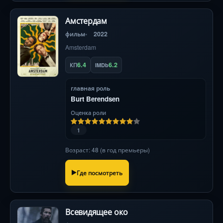
Амстердам
фильм
2022
Amsterdam
6.4
6.2
КП
IMDb
главная роль
Burt Berendsen
Оценка роли
1
Возраст: 48 (в год премьеры)
Где посмотреть
Всевидящее око