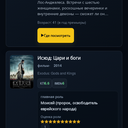
Лос-Анджелеса. Встречи с шестью
женщинами, роскошные вечеринки и
внутренние демоны — сможет ли он
собрать осколки своей души? Визуальная
Возраст: 41 (в год премьеры)
поэзия Терренса Малика.
Где посмотреть
Исход: Цари и боги
фильм
2014
Exodus: Gods and Kings
6.6
6
КП
IMDb
главная роль
Моисей (пророк, освободитель
еврейского народа)
Оценка роли
1