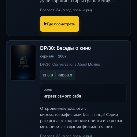
души горожан, стирая грань между
порядком и анархией. Философский
Возраст: 34 (в год премьеры)
триллер с легендарным злодеем .
Где посмотреть
DP/30: Беседы о кино
сериал
2007
DP/30: Conversations About Movies
5.8
8.3
КП
IMDb
роль
играет самого себя
Откровенные диалоги с
кинематографистами без глянца! Серии
раскрывают творческие поиски и скрытые
механизмы создания фильмов через
личные беседы с режиссёрами и актёрами .
Возраст: 33 (в год премьеры)