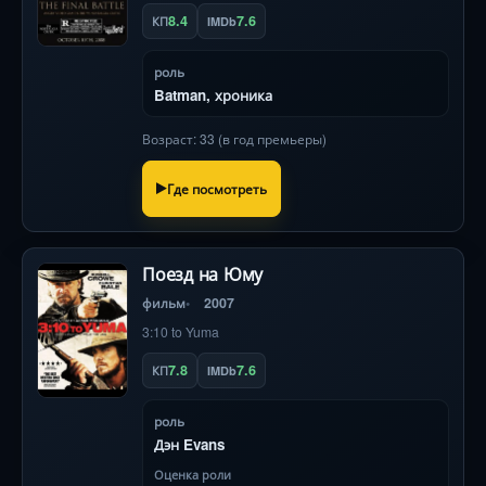
8.4
7.6
КП
IMDb
роль
Batman, хроника
Возраст: 33 (в год премьеры)
Где посмотреть
Поезд на Юму
фильм
2007
3:10 to Yuma
7.8
7.6
КП
IMDb
роль
Дэн Evans
Оценка роли