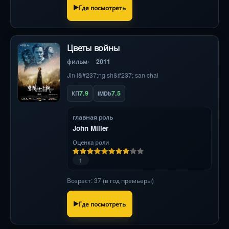
Где посмотреть
Цветы войны
фильм
2011
Jin l&#237;ng sh&#237; san chai
7.9
7.5
КП
IMDb
главная роль
John Miller
Оценка роли
1
Возраст: 37 (в год премьеры)
Где посмотреть