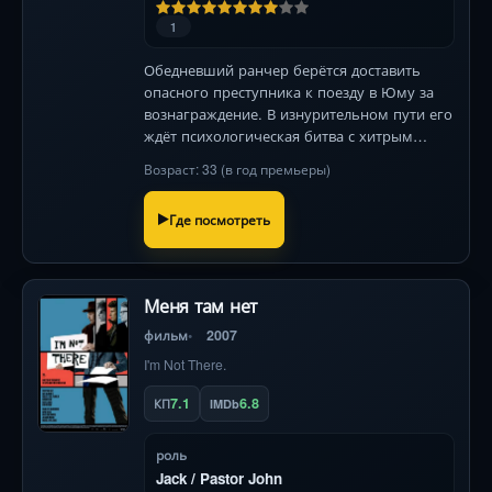
1
Обедневший ранчер берётся доставить
опасного преступника к поезду в Юму за
вознаграждение. В изнурительном пути его
ждёт психологическая битва с хитрым
гангстером и погоня кровожадной банды.
Возраст: 33 (в год премьеры)
Где посмотреть
Меня там нет
фильм
2007
I'm Not There.
7.1
6.8
КП
IMDb
роль
Jack / Pastor John