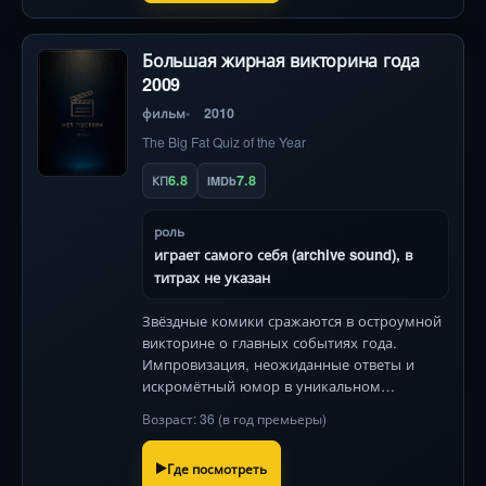
Большая жирная викторина года
2009
фильм
2010
The Big Fat Quiz of the Year
6.8
7.8
КП
IMDb
роль
играет самого себя (archive sound), в
титрах не указан
Звёздные комики сражаются в остроумной
викторине о главных событиях года.
Импровизация, неожиданные ответы и
искромётный юмор в уникальном
британском шоу!
Возраст: 36 (в год премьеры)
Где посмотреть