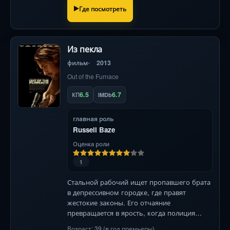
Где посмотреть
Из пекла
фильм
2013
Out of the Furnace
6.5
6.7
КП
IMDb
главная роль
Russell Baze
Оценка роли
1
Стальной рабочий ищет пропавшего брата
в депрессивном городке, где правят
жестокие законы. Его отчаяние
превращается в ярость, когда полиция
бездействует. Готов ли он к кровавой
Возраст: 39 (в год премьеры)