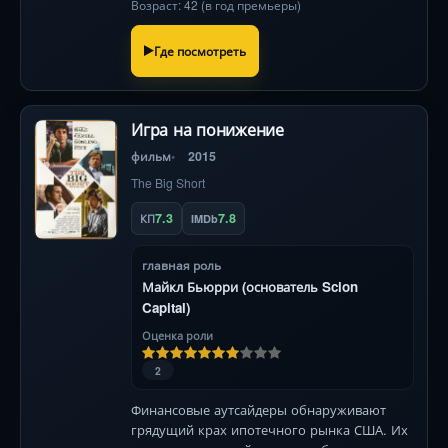
Возраст: 42 (в год премьеры)
Где посмотреть
Игра на понижение
фильм
2015
The Big Short
7.3
7.8
КП
IMDb
главная роль
Майкл Бьюрри (основатель Scion
Capital)
Оценка роли
2
Финансовые аутсайдеры обнаруживают
грядущий крах ипотечного рынка США. Их