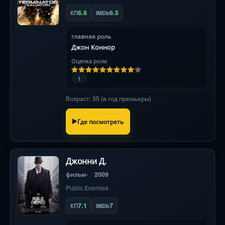
6.8
6.5
КП
IMDb
главная роль
Джон Коннор
Оценка роли
1
Возраст: 35 (в год премьеры)
Где посмотреть
Джонни Д.
фильм
2009
Public Enemies
7.1
7
КП
IMDb