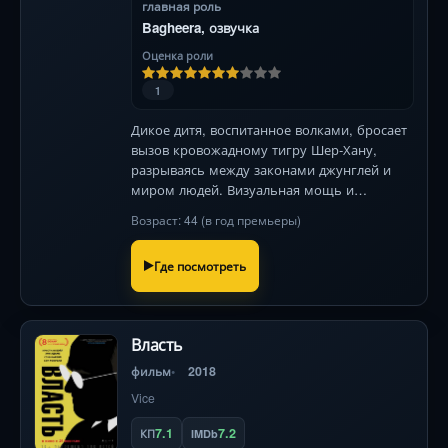
главная роль
Bagheera, озвучка
Оценка роли
1
Дикое дитя, воспитанное волками, бросает
вызов кровожадному тигру Шер-Хану,
разрываясь между законами джунглей и
миром людей. Визуальная мощь и
звёздный актёрский состав в мрачной
Возраст: 44 (в год премьеры)
интерпретации классики Киплинга.
Где посмотреть
Власть
фильм
2018
Vice
7.1
7.2
КП
IMDb