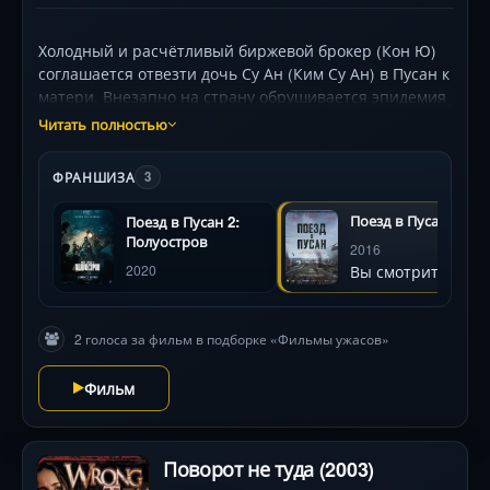
Холодный и расчётливый биржевой брокер (Кон Ю)
соглашается отвезти дочь Су Ан (Ким Су Ан) в Пусан к
матери. Внезапно на страну обрушивается эпидемия
загадочного вируса, превращающего людей в
Читать полностью
молниеносных и кровожадных монстров. Группа
выживших, включая беременную женщину (Чон Ю
ФРАНШИЗА
3
Ми) и её мужа-силача (Ма Дон Сок), оказывается в
ловушке несущегося экспресса. Сквозь туннели хаоса
Поезд в Пусан
Поезд в Пусан 2:
и предательства герои прорываются к последнему
Полуостров
2016
оплоту безопасности, где их ждёт испытание
Вы смотрите
2020
человечностью. Визуальная мощь и неостановимый
ритм держат в напряжении до финального кадра.
2 голоса за фильм в подборке «Фильмы ужасов»
Фильм
Поворот не туда (2003)