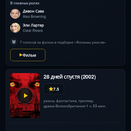
В главных ролях
Девон Сава
Alex Browning
Эли Лартер
Clear Rivers
7 голосов за фильм в подборке «Фильмы ужасов»
Фильм
28 дней спустя (2002)
7.5
ужасы
,
фантастика
,
триллер
,
драма
Великобритания
1 ч. 53 мин.
•
•