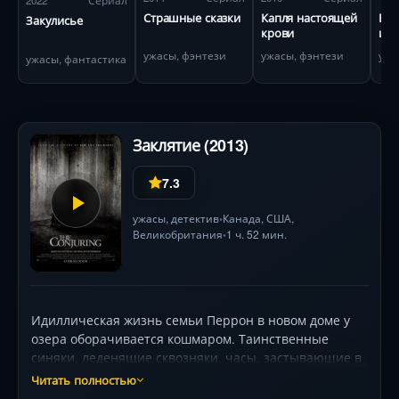
2022
Сериал
Страшные сказки
Капля настоящей
Вне
Закулисье
крови
или
ужасы, фэнтези
ужасы, фэнтези
ужа
ужасы, фантастика
Заклятие (2013)
7.3
ужасы
,
детектив
Канада
,
США
,
•
Великобритания
1 ч. 52 мин.
•
Идиллическая жизнь семьи Перрон в новом доме у
озера оборачивается кошмаром. Таинственные
синяки, леденящие сквозняки, часы, застывающие в
3:07 ночи... С каждым днём тёмная сила наглеет,
Читать полностью
угрожая детям. Отчаявшись, родители обращаются к