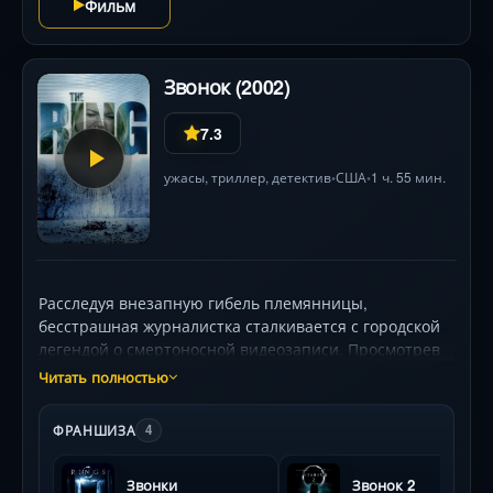
Фильм
Звонок (2002)
7.3
ужасы
,
триллер
,
детектив
США
1 ч. 55 мин.
•
•
Расследуя внезапную гибель племянницы,
бесстрашная журналистка сталкивается с городской
легендой о смертоносной видеозаписи. Просмотрев
кассету, она слышит зловещий звонок и понимает: у
Читать полностью
неё осталась неделя, чтобы раскрыть тайну. Её
поиски ведут на мрачные окраины цивилизации —
ФРАНШИЗА
4
заброшенные ранчо, психлечебницы и туманные
острова, где скрывается прошлое призрачной
Звонки
Звонок 2
девочки с тёмными волосами. С каждым шагом