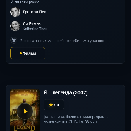
Финал останется в вашей памяти как один из самых
В главных ролях
тревожных в истории кино .
Грегори Пек
Ли Ремик
Katherine Thorn
2 голоса за фильм в подборке «Фильмы ужасов»
Фильм
Я – легенда (2007)
7.9
фантастика
,
боевик
,
триллер
,
драма
,
приключения
США
1 ч. 36 мин.
•
•