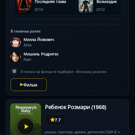
Последняя глава
Возмездие
«Красная королева» с безжалостной логикой. Милле
2016
2012
Йовович блистает в роли Элис, которой придется
сражаться не только с полчищами мертвецов, но и с
проблесками собственного таинственного прошлого.
Визитная карточка фильма — культовая сцена в
В главных ролях
лазерном коридоре и жуткие мутанты-«лизарды». С
Милла Йовович
каждым шагом вглубь «Улья» герои понимают:
Alice
вирусная катастрофа была спланирована, а спасение
Мишель Родригес
может обернуться заражением.
Rain
3 голоса за фильм в подборке «Фильмы ужасов»
Фильм
Ребенок Розмари (1968)
7.7
ужасы
,
триллер
,
драма
,
детектив
США
2 ч.
•
•