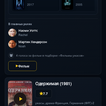
паранормальные явления нарастают, а визуальные
2017
2005
метафоры (искажённые лица, черно-белые видения)
погружают в пучину страха. Наоми Уоттс мастерски
передаёт нарастающий ужас, а режиссёр Гор
Вербински создает непревзойдённую атмосферу
В главных ролях
леденящего триллера с гениальным финальным
Наоми Уоттс
поворотом .
Rachel
Мартин Хендерсон
Noah
4 голоса за фильм в подборке «Фильмы ужасов»
Фильм
Одержимая (1981)
7.7
ужасы
,
драма
Франция
, Германия (ФРГ)
2
•
•