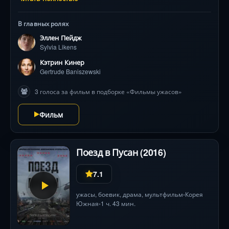
«воспитания» старшую сестру запирают в подвале.
Жестокость нарастает: сначала плеть, затем
В главных ролях
раскаленные иглы. Соседские подростки, дети
Эллен Пейдж
Гертруды — все становятся палачами. Катрин Кинер
Sylvia Likens
мастерски показывает превращение жертвы
обстоятельств в монстра, а Эллен Пейдж — немую
Кэтрин Кинер
жертвенность. Фильм избегает натурализма, но
Gertrude Baniszewski
гнетущая атмосфера и шепоты за дверью подвала
3 голоса за фильм в подборке «Фильмы ужасов»
леденят кровь. Реальная история, потрясшая
Америку.
Фильм
Поезд в Пусан (2016)
7.1
ужасы
,
боевик
,
драма
,
мультфильм
Корея
•
Южная
1 ч. 43 мин.
•