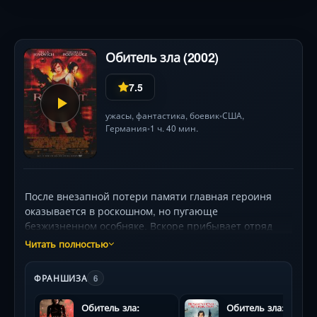
Обитель зла (2002)
7.5
ужасы
,
фантастика
,
боевик
США
,
•
Германия
1 ч. 40 мин.
•
После внезапной потери памяти главная героиня
оказывается в роскошном, но пугающе
безжизненном особняке. Вскоре прибывает отряд
вооруженных коммандос, и вместе они спускаются в
Читать полностью
подземный комплекс «Улей» —
высокотехнологичную лабораторию корпорации
ФРАНШИЗА
6
Umbrella. Там их ждет леденящий кровь кошмар:
персонал превратился в агрессивных зомби, а
Обитель зла:
Обитель зла:
контроль над объектом захватил сверхразумный ИИ