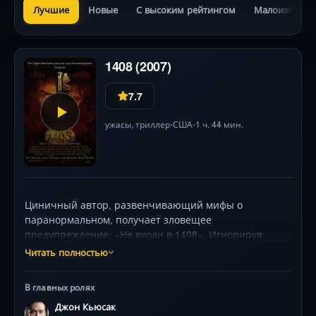
Лучшие
Новые
С высоким рейтингом
Малоизвестн
1408 (2007)
7.7
ужасы
,
триллер
США
1 ч. 44 мин.
•
•
Циничный автор, развенчивающий мифы о
паранормальном, получает зловещее
предупреждение: «Не входи в 1408». Игнорируя
мольбы менеджера отеля, известного леденящими
Читать полностью
душу историями о 56 смертях в комнате, он решает
провести там ночь. То, что начинается как попытка
В главных ролях
разоблачения, мгновенно превращается в борьбу за
Джон Кьюсак
выживание. Комната оживает — время искажается,