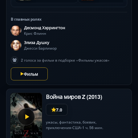
В главных ролях
Десмонд Хэррингтон
Крис Флинн
Элиза Душку
Джесси Барлимор
2 голоса за фильм в подборке «Фильмы ужасов»
Фильм
Война миров Z (2013)
7.0
ужасы
,
фантастика
,
боевик
,
приключения
США
1 ч. 56 мин.
•
•