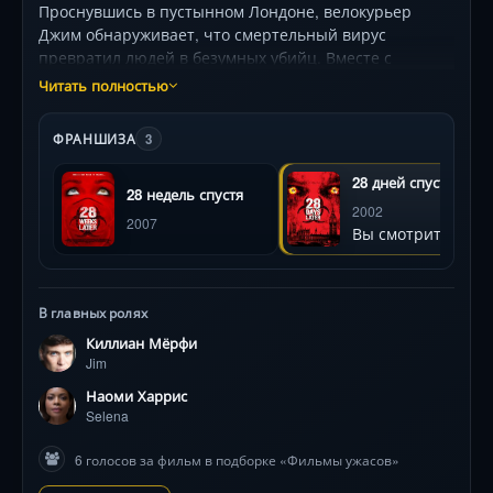
Проснувшись в пустынном Лондоне, велокурьер
Джим обнаруживает, что смертельный вирус
превратил людей в безумных убийц. Вместе с
горсткой выживших он пытается найти безопасность,
Читать полностью
но военные, обещающие спасение, скрывают
мрачные планы. Напряжённый ритм, новаторская
ФРАНШИЗА
3
съёмка на цифровые камеры и аллегории на
социальный коллапс — визитные карточки
28 дней спустя
28 недель спустя
культового хоррора.
2002
2007
Вы смотрите
В главных ролях
Киллиан Мёрфи
Jim
Наоми Харрис
Selena
6 голосов за фильм в подборке «Фильмы ужасов»