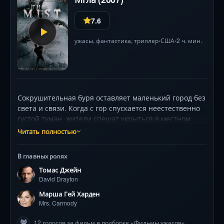
7.6
ужасы
,
фантастика
,
триллер
США
2 ч. мин.
•
•
Сокрушительная буря оставляет маленький город без
света и связи. Когда с гор спускается неестественно
густой туман, жители спешат укрыться в местном
супермаркете. Вскоре они понимают: белая пелена
Читать полностью
скрывает смертоносных существ, а каждая попытка
спастись оборачивается новой жертвой. Растерянная
В главных ролях
толпа раскалывается на тех, кто верит в научную
Томас Джейн
катастрофу военной базы, и фанатиков, видящих в
David Drayton
этом Божий суд. Художник Дэвид (Томас Джейн)
пытается защитить сына, пока проповедница
Марша Гей Харден
(Марша Гэй Харден) набирает власть над
Mrs. Carmody
отчаявшимися. Висящие на волоске жизни,
12 голосов за фильм в подборке «Фильмы ужасов»
щупальца из мглы, летающие твари и