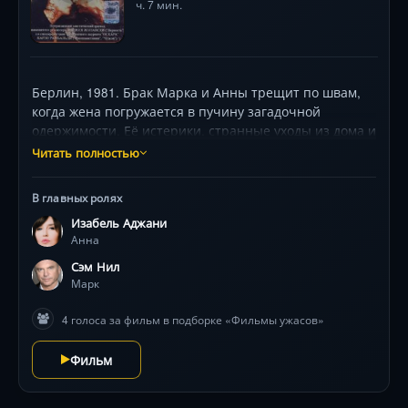
ч. 7 мин.
Берлин, 1981. Брак Марка и Анны трещит по швам,
когда жена погружается в пучину загадочной
одержимости. Её истерики, странные уходы из дома и
кровавые следы заставляют мужа начать
Читать полностью
расследование, которое обернётся кошмаром.
Изабель Аджани в роли, принёсшей ей награду в
В главных ролях
Каннах, и Сэм Нил в вихре психологической битвы на
Изабель Аджани
фоне холодной войны. Культовый арт-хаус с
Анна
сюрреалистичными образами и пробирающей до
дрожи атмосферой.
Сэм Нил
Марк
4 голоса за фильм в подборке «Фильмы ужасов»
Фильм