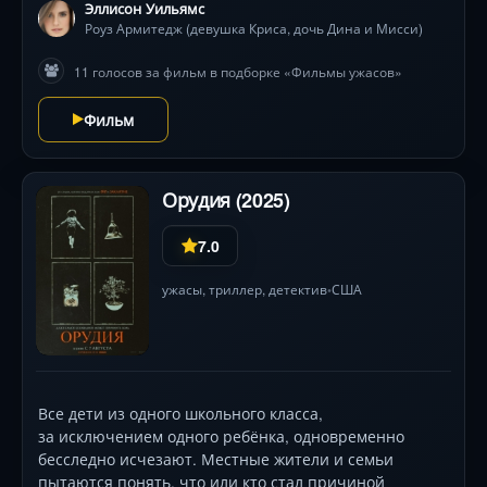
Эллисон Уильямс
Криса сливаются в нарастающий хаос. Пытаясь
Роуз Армитедж (девушка Криса, дочь Дина и Мисси)
разгадать тайну семьи, герой обнаруживает
шокирующие детали, которые грозят ему
11 голосов за фильм в подборке «Фильмы ужасов»
необратимой участью. Грань между паранойей и
реальностью стирается в этом психологическом
Фильм
триллере, где каждый поворот меняет правила игры,
а доверие оборачивается смертельной ловушкой.
Орудия (2025)
7.0
ужасы
,
триллер
,
детектив
США
•
Все дети из одного школьного класса,
за исключением одного ребёнка, одновременно
бесследно исчезают. Местные жители и семьи
пытаются понять, что или кто стал причиной