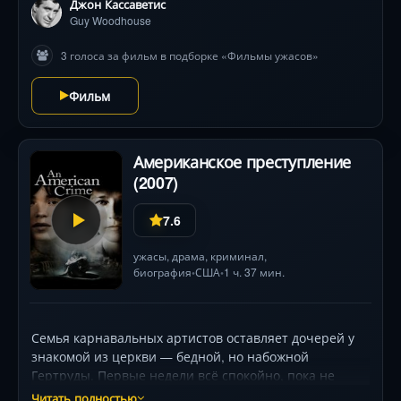
Джон Кассаветис
Guy Woodhouse
3 голоса за фильм в подборке «Фильмы ужасов»
Фильм
Американское преступление
(2007)
7.6
ужасы
,
драма
,
криминал
,
биография
США
1 ч. 37 мин.
•
•
Семья карнавальных артистов оставляет дочерей у
знакомой из церкви — бедной, но набожной
Гертруды. Первые недели всё спокойно, пока не
задерживается перевод $20. Под предлогом
Читать полностью