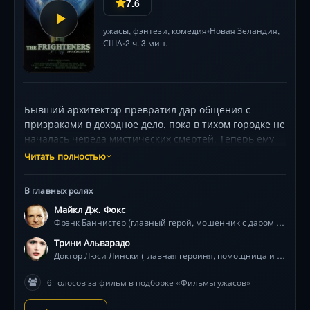
7.6
ужасы
,
фэнтези
,
комедия
Новая Зеландия,
•
США
2 ч. 3 мин.
•
Бывший архитектор превратил дар общения с
призраками в доходное дело, пока в тихом городке не
началась череда мистических смертей. Теперь ему
предстоит не просто разоблачить аферы, а
Читать полностью
столкнуться с древним злом в облике Мрачного
жнеца. С помощью неожиданных союзников и
В главных ролях
доктора Люси он вступает в схватку, где ставка —
Майкл Дж. Фокс
души живых и мёртвых. Майкл Джей Фокс и Трини
Фрэнк Баннистер (главный герой, мошенник с даром видеть призраков)
Альварадо в адреналиновом миксе ужасов и чёрного
юмора от режиссёра «Властелина колец». Эффекты,
Трини Альварадо
опередившие время, держат в напряжении до
Доктор Люси Лински (главная героиня, помощница и любовный интерес Фрэнка)
финальной битвы между мирами!
6 голосов за фильм в подборке «Фильмы ужасов»