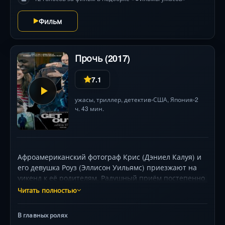
психологический триллер в духе Лавкрафта —
Фильм
каждый шаг в неизвестность грозит гибелью или
безумием. Где опаснее: за стеклом или среди людей?
Прочь (2017)
7.1
ужасы
,
триллер
,
детектив
США
,
Япония
2
•
•
ч. 43 мин.
Афроамериканский фотограф Крис (Дэниел Калуя) и
его девушка Роуз (Эллисон Уильямс) приезжают на
уикенд к её родителям. Радушный приём постепенно
сменяется тревогой: в поместье царит гнетущая
Читать полностью
атмосфера, а темнокожие слуги ведут себя пугающе
неестественно. Ночные кошмары, гипнотические
В главных ролях
сеансы матери и навязчивый интерес гостей к телу