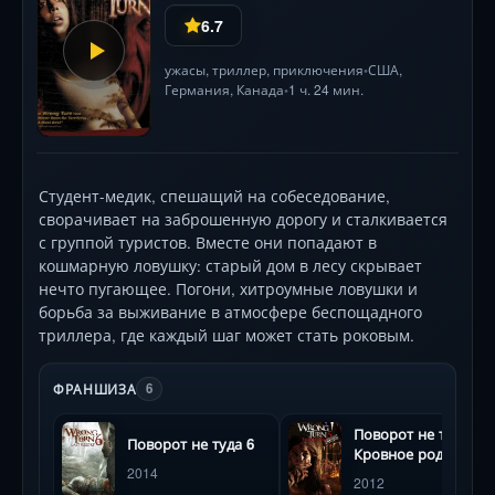
6.7
ужасы
,
триллер
,
приключения
США
,
•
Германия
,
Канада
1 ч. 24 мин.
•
Студент-медик, спешащий на собеседование,
сворачивает на заброшенную дорогу и сталкивается
с группой туристов. Вместе они попадают в
кошмарную ловушку: старый дом в лесу скрывает
нечто пугающее. Погони, хитроумные ловушки и
борьба за выживание в атмосфере беспощадного
триллера, где каждый шаг может стать роковым.
ФРАНШИЗА
6
Поворот не туда 5:
Поворот не туда 6
Кровное родство
2014
2012