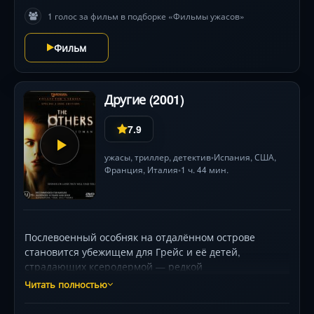
1 голос за фильм в подборке «Фильмы ужасов»
Фильм
Другие (2001)
7.9
ужасы
,
триллер
,
детектив
Испания
,
США
,
•
Франция
,
Италия
1 ч. 44 мин.
•
Послевоенный особняк на отдалённом острове
становится убежищем для Грейс и её детей,
страдающих ксеродермой — редкой
непереносимостью света. Жизнь подчинена
Читать полностью
строжайшим правилам: ни луча солнца, ни открытых
дверей. Но с приходом трёх новых слуг в доме