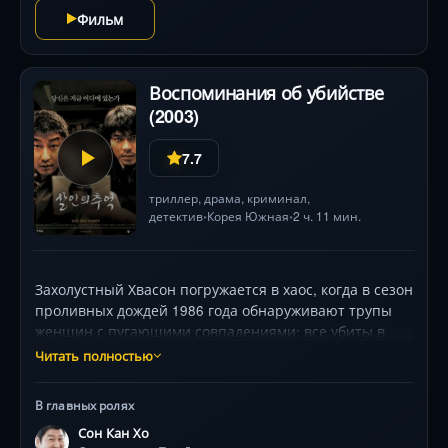
Фильм
Воспоминания об убийстве
(2003)
7.7
триллер
,
драма
,
криминал
,
детектив
Корея Южная
2 ч. 11 мин.
•
•
Захолустный Хвасон погружается в хаос, когда в сезон
проливных дождей 1986 года обнаруживают трупы
женщин с пугающими совпадениями: все убиты в
непогоду, все одеты в красное. Расследование ведут
Читать полностью
трое полярных личностей — интуитивный
провинциальный следователь, предпочитающий
В главных ролях
кулаки логике; его импульсивный коллега, готовый на
Сон Кан Хо
всё ради результата; и аналитик из Сеула, верящий