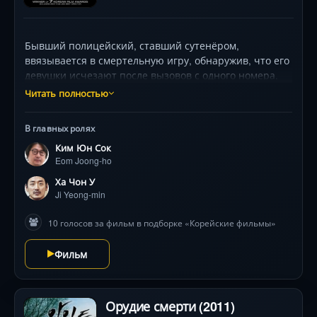
Бывший полицейский, ставший сутенёром,
ввязывается в смертельную игру, обнаружив, что его
девушки исчезают после вызовов с одного номера.
Погоня за маньяком превращается в гонку против
Читать полностью
времени, где каждая ошибка может стать роковой.
Дебютный триллер На Хончжина, покоривший
В главных ролях
Азиатский кинорынок неожиданными поворотами и
Ким Юн Сок
леденящей атмосферой .
Eom Joong-ho
Ха Чон У
Ji Yeong-min
10 голосов за фильм в подборке «Корейские фильмы»
Фильм
Орудие смерти (2011)