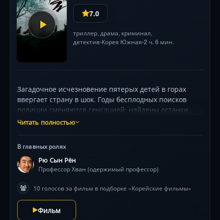
7.0
триллер
,
драма
,
криминал
,
детектив
Корея Южная
2 ч. 6 мин.
•
•
Загадочное исчезновение пятерых детей в горах
ввергает страну в шок. Годы бесплодных поисков
полиции сменяются сенсацией: найдены останки.
Циничный телепродюсер Кан (Пак Ён-у) и
Читать полностью
одержимый профессор Хван (Рю Сын-нён) бросаются
в собственное расследование. Их теория о
В главных ролях
ритуальном убийстве рушит жизни невинных, а
Рю Сын Рён
слепое стремление к сенсации оборачивается
Профессор Хван (одержимый профессор)
личной трагедией. Спустя десятилетия правда об
орудии убийства шокирует всех — но виновный всё
10 голосов за фильм в подборке «Корейские фильмы»
ещё на свободе. Мрачные пейзажи, архивные кадры
и гнетущее молчание гор усиливают напряжение
Фильм
этой криминальной драмы, основанной на реальном