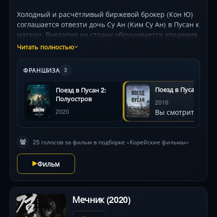
Холодный и расчётливый биржевой брокер (Кон Ю)
соглашается отвезти дочь Су Ан (Ким Су Ан) в Пусан к
матери. Внезапно на страну обрушивается эпидемия
загадочного вируса, превращающего людей в
Читать полностью
молниеносных и кровожадных монстров. Группа
выживших, включая беременную женщину (Чон Ю
ФРАНШИЗА
3
Ми) и её мужа-силача (Ма Дон Сок), оказывается в
ловушке несущегося экспресса. Сквозь туннели хаоса
Поезд в Пусан
Поезд в Пусан 2:
и предательства герои прорываются к последнему
Полуостров
2016
оплоту безопасности, где их ждёт испытание
Вы смотрите
2020
человечностью. Визуальная мощь и неостановимый
ритм держат в напряжении до финального кадра.
25 голосов за фильм в подборке «Корейские фильмы»
Фильм
Мечник (2020)