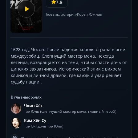
7.6
боевик
,
история
Корея Южная
•
1623 год, Чосон. После падения короля страна в огне
междоусобиц. Слепнущий мастер меча, некогда
легенда, возвращается из тени, чтобы спасти дочь от
цинских захватчиков. Исторический эпик с вихрем
клинков и личной драмой, где каждый удар решает
судьбу нации .
В главных ролях
Чжан Хёк
Тхэ Юль (слепнущий мастер меча, главный герой)
Ким Хён Су
Тхэ Ок (дочь Тхэ Юля)
25 голосов за фильм в подборке «Корейские фильмы»