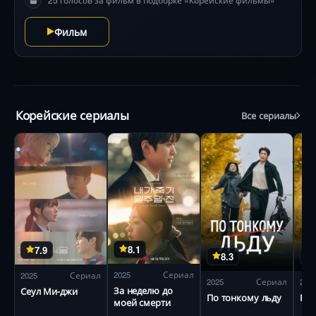
Фильм
Корейские сериалы
Все сериалы
8.1
7.9
8.3
2025
Сериал
2025
Сериал
2025
Сериал
202
За неделю до
Сеул Ми-джи
По тонкому льду
По 
моей смерти