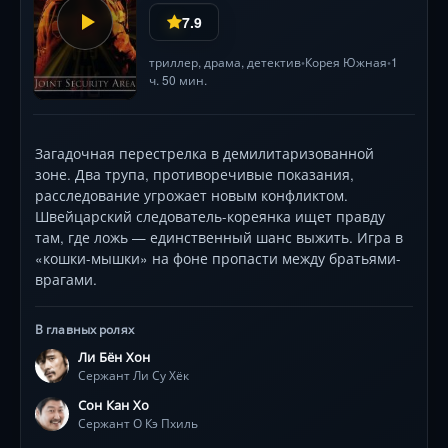
мастерски сочетает драму, историческую
7.9
достоверность и элементы триллера, показывая, как
судьба целой страны может зависеть от поступка
триллер
,
драма
,
детектив
Корея Южная
1
•
•
одного маленького человека .
ч. 50 мин.
Загадочная перестрелка в демилитаризованной
зоне. Два трупа, противоречивые показания,
расследование угрожает новым конфликтом.
Швейцарский следователь-кореянка ищет правду
там, где ложь — единственный шанс выжить. Игра в
«кошки-мышки» на фоне пропасти между братьями-
врагами.
В главных ролях
Ли Бён Хон
Сержант Ли Су Хёк
Сон Кан Хо
Сержант О Кэ Пхиль