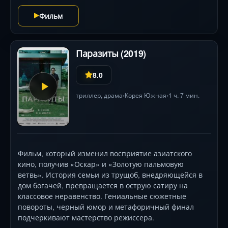
адреналиновый экшен, чёрный юмор и
Фильм
ослепительные визуальные эффекты, оставляя
зрителя в напряжении до финального выстрела.
Паразиты (2019)
8.0
триллер
,
драма
Корея Южная
1 ч. 7 мин.
•
•
Фильм, который изменил восприятие азиатского
кино, получив «Оскар» и «Золотую пальмовую
ветвь». История семьи из трущоб, внедряющейся в
дом богачей, превращается в острую сатиру на
классовое неравенство. Гениальные сюжетные
повороты, черный юмор и метафоричный финал
подчеркивают мастерство режиссера.