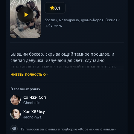
8.1
боевик
,
мелодрама
,
драма
Корея Южная
1
•
•
ч. 48 мин.
Бывший боксёр, скрывающий тёмное прошлое, и
слепая девушка, излучающая свет, случайно
сталкиваются в мире, где каждый шаг может стать
роковым. Их хрупкая связь превращается в битву за
Читать полностью
искупление и надежду, но призраки вчерашнего дня
угрожают разрушить хрупкое счастье. Дуэт Со Джи
В главных ролях
Сопа и Хан Хё Джу завораживает химией, а камерные
Со Чжи Соп
диалоги и визуальная поэзия подчёркивают контраст
Cheol-min
между болью и нежностью.
Хан Хё Чжу
Jeong-hwa
12 голосов за фильм в подборке «Корейские фильмы»