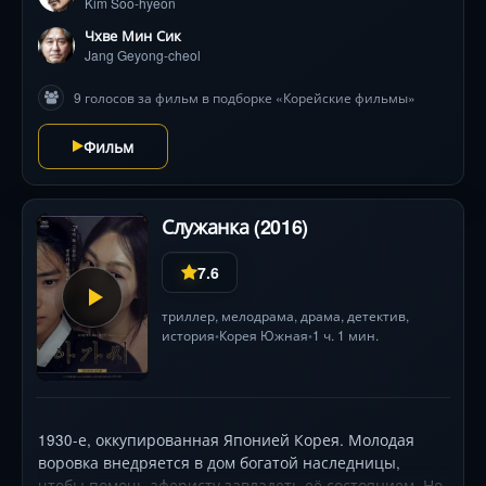
Kim Soo-hyeon
Чхве Мин Сик
Jang Geyong-cheol
9 голосов за фильм в подборке «Корейские фильмы»
Фильм
Служанка (2016)
7.6
триллер
,
мелодрама
,
драма
,
детектив
,
история
Корея Южная
1 ч. 1 мин.
•
•
1930-е, оккупированная Японией Корея. Молодая
воровка внедряется в дом богатой наследницы,
чтобы помочь аферисту завладеть её состоянием. Но