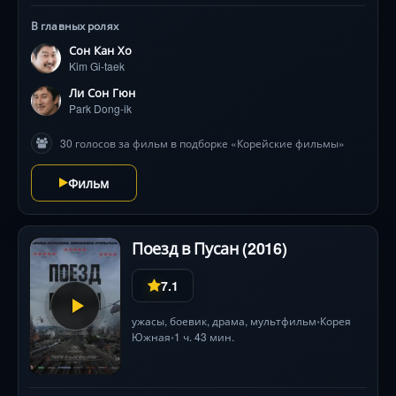
В главных ролях
Сон Кан Хо
Kim Gi-taek
Ли Сон Гюн
Park Dong-ik
30 голосов за фильм в подборке «Корейские фильмы»
Фильм
Поезд в Пусан (2016)
7.1
ужасы
,
боевик
,
драма
,
мультфильм
Корея
•
Южная
1 ч. 43 мин.
•