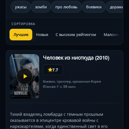
ужасы
зомби
про любовь
боевики
дорамы
СОРТИРОВКА
Лучшие
Новые
С высоким рейтингом
Малоизвестн
Человек из ниоткуда (2010)
7.7
боевик
,
триллер
,
криминал
Корея
•
Южная
1 ч. 59 мин.
•
Тихий владелец ломбарда с тёмным прошлым
оказывается в эпицентре кровавой войны с
наркокартелями, когда единственный свет в его