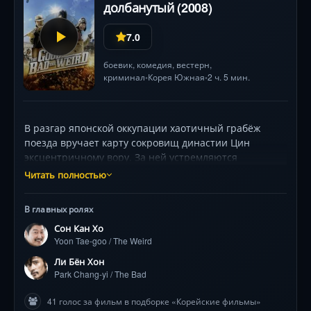
долбанутый (2008)
7.0
боевик
,
комедия
,
вестерн
,
криминал
Корея Южная
2 ч. 5 мин.
•
•
В разгар японской оккупации хаотичный грабёж
поезда вручает карту сокровищ династии Цин
эксцентричному вору. За ней устремляются
безжалостный наёмник с бандой головорезов и
Читать полностью
загадочный стрелок, чьи мотивы скрыты. Их
противостояние разворачивается на фоне
В главных ролях
бескрайних степей Маньчжурии, где к погоне
Сон Кан Хо
подключаются японские войска, китайские
Yoon Tae-goo / The Weird
повстанцы и русские бандиты. Фильм-лабиринт, где
сокровища — лишь предлог для безумной игры в
Ли Бён Хон
кошки-мышки. Сон Канхо, Ли Бёнхон и Чон Усон
Park Chang-yi / The Bad
создают незабываемый триумвират, чья химия
41 голос за фильм в подборке «Корейские фильмы»
взрывает экран. Режиссёр Ким Чжи Ун смешивает