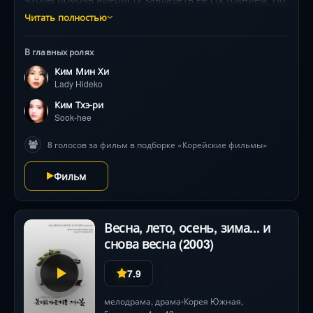
чем ближе она к жертве, тем опаснее становятся
Читать полностью
чувства, грозящие разрушить все планы. Триллер от
создателя «Олдбоя» с головокружительными
В главных ролях
поворотами и визуальной эстетикой, покорившей
Ким Мин Хи
Канны .
Lady Hideko
Ким Тхэ-ри
Sook-hee
8 голосов за фильм в подборке «Корейские фильмы»
Фильм
Весна, лето, осень, зима... и
снова весна (2003)
7.9
мелодрама
,
драма
Корея Южная
,
•