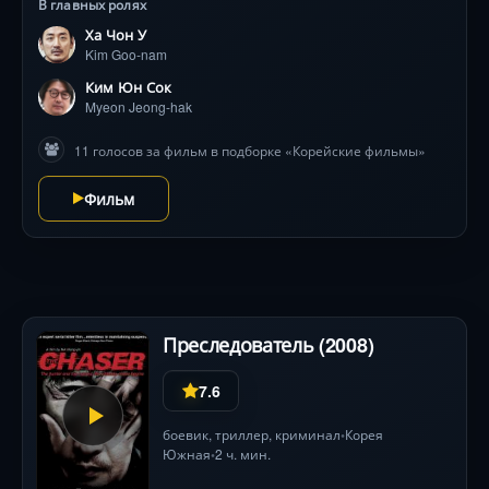
В главных ролях
Ха Чон У
Kim Goo-nam
Ким Юн Сок
Myeon Jeong-hak
11 голосов за фильм в подборке «Корейские фильмы»
Фильм
Преследователь (2008)
7.6
боевик
,
триллер
,
криминал
Корея
•
Южная
2 ч. мин.
•