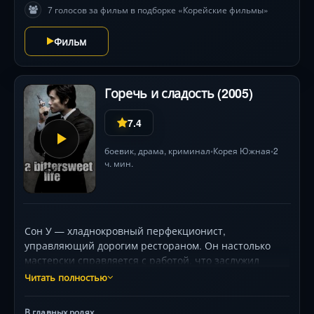
7 голосов за фильм в подборке «Корейские фильмы»
Фильм
Горечь и сладость (2005)
7.4
боевик
,
драма
,
криминал
Корея Южная
2
•
•
ч. мин.
Сон У — хладнокровный перфекционист,
управляющий дорогим рестораном. Он настолько
мастерски справляется с работой, что заслужил
безграничное доверие босса своей банды, мистера
Читать полностью
Кана.У мистера Кана есть проблема — похоже, его
юная подружка Хи Су встречается с кем-то на
В главных ролях