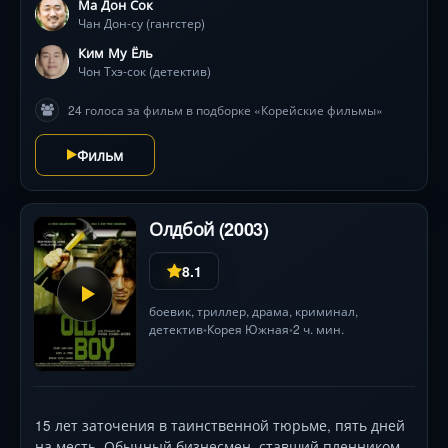
Ма Дон Сок
визуальной стилистики, вдохновлённый реальными
Чан Дон-су (гангстер)
событиями 2005 года.
Ким Му Ёль
Чон Тхэ-сок (детектив)
24 голоса за фильм в подборке «Корейские фильмы»
Фильм
Олдбой (2003)
8.1
боевик
,
триллер
,
драма
,
криминал
,
детектив
Корея Южная
2 ч. мин.
•
•
15 лет заточения в таинственной тюрьме, пять дней
на месть. Обычный бизнесмен, ставший пленником