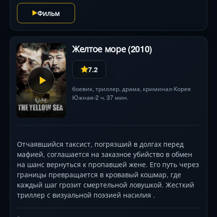
Фильм
Желтое море (2010)
7.2
боевик
,
триллер
,
драма
,
криминал
Корея
•
Южная
2 ч. 37 мин.
•
Отчаявшийся таксист, погрязший в долгах перед
мафией, соглашается на заказное убийство в обмен
на шанс вернуться к пропавшей жене. Его путь через
границы превращается в кровавый кошмар, где
каждый шаг грозит смертельной ловушкой. Жесткий
триллер с визуальной поэзией насилия .