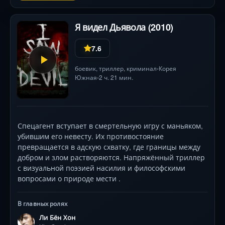
нераскрытом деле «лягушачьих детей».
Я видел Дьявола (2010)
7.6
боевик
,
триллер
,
криминал
Корея
•
Южная
2 ч. 21 мин.
•
Спецагент вступает в смертельную игру с маньяком,
убившим его невесту. Их противостояние
превращается в адскую схватку, где границы между
добром и злом растворяются. Напряжённый триллер
с визуальной поэзией насилия и философскими
вопросами о природе мести .
В главных ролях
Ли Бён Хон