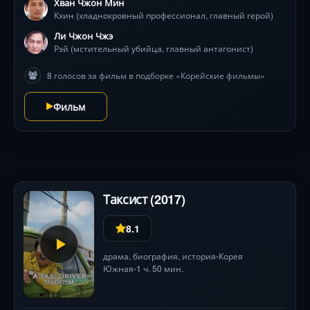
Хван Чжон Мин
шагу. Звезды корейского кино Хван Джон Мин и Ли
Кхин (хладнокровный профессионал, главный герой)
Джон Джэ создают беспощадную химию
противостояния, а режиссер Хон Вон Чан погружает
Ли Чжон Чжэ
зрителя в вихрь брутальных драк и визуально
Рэй (мстительный убийца, главный антагонист)
ошеломляющих погонь. Здесь каждый выстрел
8 голосов за фильм в подборке «Корейские фильмы»
меняет правила игры, а спасение ребенка
становится испытанием на грани возможного.
Фильм
Таксист (2017)
8.1
драма
,
биография
,
история
Корея
•
Южная
1 ч. 50 мин.
•