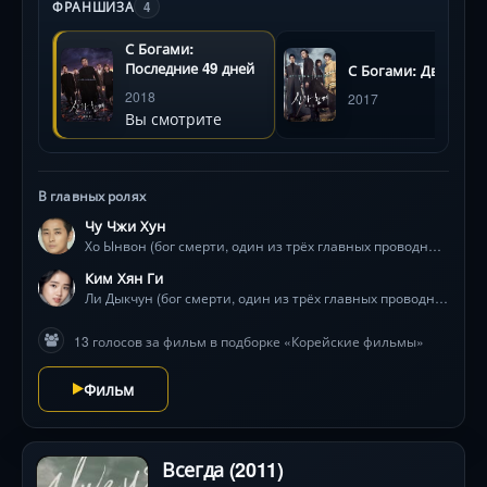
ФРАНШИЗА
4
С Богами:
Последние 49 дней
С Богами: Два мира
2018
2017
Вы смотрите
В главных ролях
Чу Чжи Хун
Хо Ынвон (бог смерти, один из трёх главных проводников)
Ким Хян Ги
Ли Дыкчун (бог смерти, один из трёх главных проводников)
13 голосов за фильм в подборке «Корейские фильмы»
Фильм
Всегда (2011)