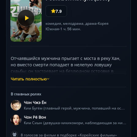
7.9
комедия
,
мелодрама
,
драма
Корея
•
Южная
1 ч. 56 мин.
•
Отчаявшийся мужчина прыгает с моста в реку Хан,
но вместо смерти попадает в нелепую ловушку
судьбы: он застревает на безлюдном островке в
центре Сеула, не умея плавать. Пока он учится
Читать полностью
выживать среди мусора и выращивать кукурузу для
лапши, за ним в телеобъектив следит девушка-
В главных ролях
хикикомори (Чон Рё Вон), не покидавшая комнату три
Чон Чжэ Ён
года. Их странное общение через послания на песке
Ким Бугём (главный герой, мужчина, попавший на остров)
и бутылки, брошенные с высотки, превращает
отчаяние в трогательную связь. Чон Джэ Ён создает
Чон Рё Вон
харизматичный образ «грязного Робинзона», чья
Ким Сиын (девушка-хикикомори, наблюдающая за ним)
борьба за простую тарелку лапши и неловкие
8 голосов за фильм в подборке «Корейские фильмы»
попытки коммуникации наполнены