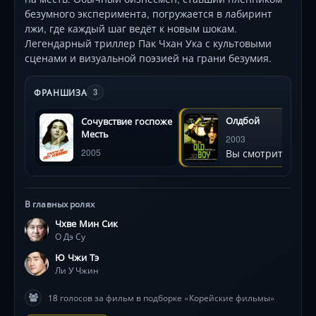
безумного эксперимента, погружается в лабиринт
лжи, где каждый шаг ведёт к новым шокам.
Легендарный триллер Пак Чхан Ука с культовыми
сценами и визуальной поэзией на грани безумия.
ФРАНШИЗА
3
Олдбой
Сочувствие госпоже
Месть
2003
Вы смотрите
2005
В главных ролях
Чхве Мин Сик
О Дэ Су
Ю Чжи Тэ
Ли У Чжин
18 голосов за фильм в подборке «Корейские фильмы»