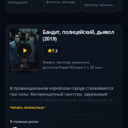
фэнтези, мелодрама
мелодрама
триллер, криминал
Бандит, полицейский, дьявол
(2019)
7.2
боевик
,
триллер
,
криминал
,
детектив
Корея Южная
1 ч. 22 мин.
•
•
В провинциальном корейском городе сталкиваются
три силы: беспринципный гангстер, одержимый
детектив и таинственный маньяк, оставляющий за
собой кровавый след. Ненависть и жажда мести
Читать полностью
вынуждают заклятых врагов объединиться против
общего зла. Режиссёр Вон Тхэ Ли создал неистовый
В главных ролях
коктейль из драк, психологических дуэлей и