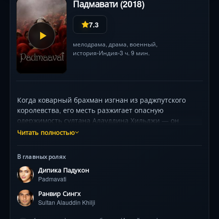
Падмавати (2018)
7.3
мелодрама
,
драма
,
военный
,
история
Индия
3 ч. 9 мин.
•
•
Когда коварный брахман изгнан из раджпутского
королевства, его месть разжигает опасную
одержимость султана Алауддина Хильджи — он
жаждет обладать королевой Падмавати, чья мудрость
Читать полностью
затмевает даже её легендарную красоту. Несмотря на
предостережения, король Ратан Сингх впускает
В главных ролях
хитрого врага в неприступный Читторгарх, не
Дипика Падукон
подозревая о грядущем предательстве. Дипика
Padmavati
Падуконе воплощает гордую правительницу, Шахид
Капур — её принципиального супруга, а Ранвир
Ранвир Сингх
Сингх создаёт харизматичного антигероя, чья ярость
Sultan Alauddin Khilji
угрожает сжечь всё на пути. Режиссёр Санджай Лила