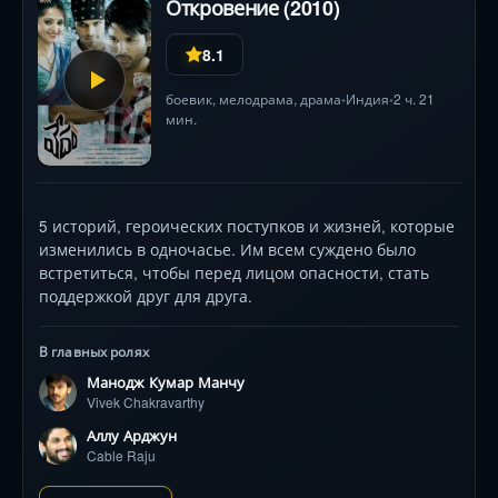
Откровение (2010)
8.1
боевик
,
мелодрама
,
драма
Индия
2 ч. 21
•
•
мин.
5 историй, героических поступков и жизней, которые
изменились в одночасье. Им всем суждено было
встретиться, чтобы перед лицом опасности, стать
поддержкой друг для друга.
В главных ролях
Манодж Кумар Манчу
Vivek Chakravarthy
Аллу Арджун
Cable Raju