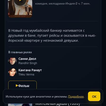
комедия
,
мелодрама
Индия
2 ч. 7 мин.
•
•
В Новый год мумбайский банкир напивается с
друзьями в бане, путает рейсы и оказывается в нью-
йоркской квартире у незнакомой девушки.
В главных ролях
Санни Деол
Randhir Singh
Кангана Ранаут
Tikku Verma
Фильм
ОК
Используем куки для аналитики и рекламы.
Подробнее
.
Мятежная душа (1999)