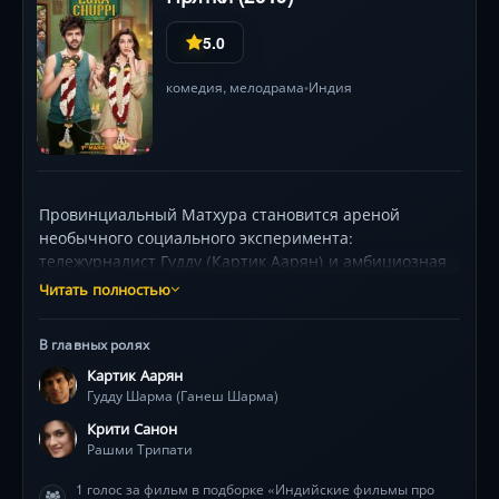
5.0
комедия
,
мелодрама
Индия
•
Провинциальный Матхура становится ареной
необычного социального эксперимента:
тележурналист Гудду (Картик Аарян) и амбициозная
коллега Рашми (Крити Санон), устав от стереотипов,
Читать полностью
тайно селятся вместе без свадьбы. Но их идея
«пробного брака» мгновенно запускает цепную
В главных ролях
реакцию, когда в дом неожиданно врываются
Картик Аарян
ханжеская тётушка, строгий отец и целый клан
Гудду Шарма (Ганеш Шарма)
консервативных родственников! Под напором
визитёров молодые вынуждены импровизировать,
Крити Санон
создавая видимость «правильных» отношений, — а
Рашми Трипати
их маленькая ложь обрастает гигантскими
1 голос за фильм в подборке «Индийские фильмы про
комичными последствиями. В этом калейдоскопе