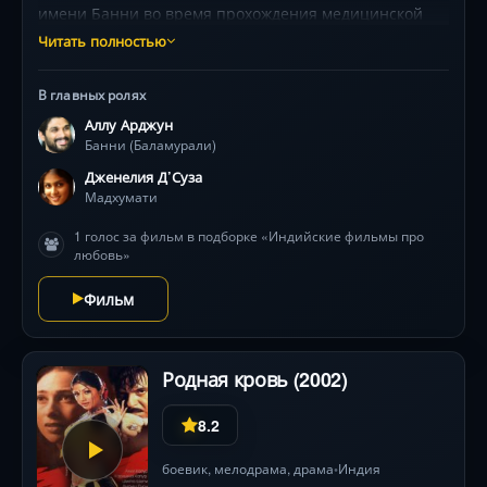
имени Банни во время прохождения медицинской
практики. Молодые люди вовсе не в восторге друг от
Читать полностью
друга, но судьба распорядилась так, что они были
вынуждены вступить в фиктивный брак. Постепенно
В главных ролях
они становятся друзьями, а потом и влюбляются друг
Аллу Арджун
в друга. Но на пути к счастью нужно преодолеть
Банни (Баламурали)
много преград…
Дженелия Д’Суза
Мадхумати
1 голос за фильм в подборке «Индийские фильмы про
любовь»
Фильм
Родная кровь (2002)
8.2
боевик
,
мелодрама
,
драма
Индия
•