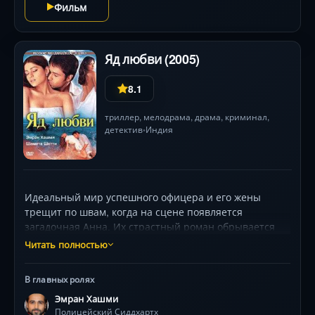
Фильм
Яд любви (2005)
8.1
триллер
,
мелодрама
,
драма
,
криминал
,
детектив
Индия
•
Идеальный мир успешного офицера и его жены
трещит по швам, когда на сцене появляется
загадочная Анна. Их страстный роман обрывается
шокирующим убийством, после которого герой
Читать полностью
обнаруживает себя главным подозреваемым. В гонке
против времени ему предстоит не только доказать
В главных ролях
невиновность, но и скрыть измену от любимой
Эмран Хашми
супруги. Среди живописных пейзажей Гоа
Полицейский Сиддхартх