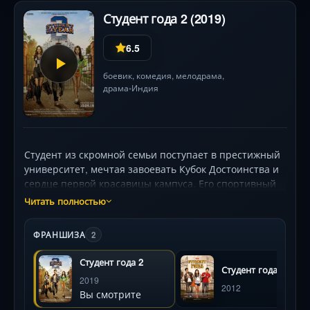
Студент года 2 (2019)
6.5
боевик
,
комедия
,
мелодрама
,
драма
Индия
•
Студент из скромной семьи поступает в престижный
университет, мечтая завоевать Кубок Достоинства и
сердце первой красавицы кампуса. Его спортивный
талант быстро приносит славу, но зависть соперника
Читать полностью
приводит к жестокой измене и исключению. Чтобы
вернуться и победить, герой проходит через
ФРАНШИЗА
2
физическое и моральное перерождение — кадры
боевых искусств и танцев завораживают! В центре
Студент года 2
Студент года
сюжета — неожиданные союзы, ослепительные
2019
визуальные эффекты и выбор между местью и
2012
Вы смотрите
любовью. Тигр Шрофф демонстрирует идеальную