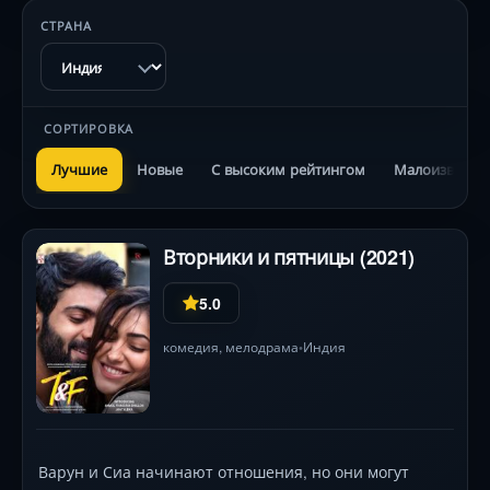
СТРАНА
СОРТИРОВКА
Лучшие
Новые
С высоким рейтингом
Малоизвестн
Вторники и пятницы (2021)
5.0
комедия
,
мелодрама
Индия
•
Варун и Сиа начинают отношения, но они могут