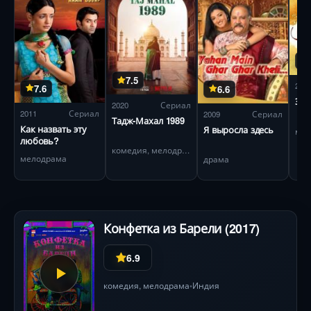
7.5
201
7.6
6.6
Это
2020
Сериал
2011
Сериал
2009
Сериал
Тадж-Махал 1989
Как назвать эту
Я выросла здесь
мел
любовь?
комедия, мелодрама
мелодрама
драма
Конфетка из Барели (2017)
6.9
комедия
,
мелодрама
Индия
•