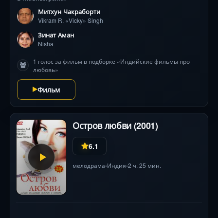
Митхун Чакраборти
Vikram R. «Vicky» Singh
Зинат Аман
Nisha
1 голос за фильм в подборке «Индийские фильмы про
любовь»
Фильм
Остров любви (2001)
6.1
мелодрама
Индия
2 ч. 25 мин.
•
•