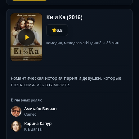
Ки и Ка (2016)
6.8
комедия
,
мелодрама
Индия
2 ч. 36 мин.
•
•
Романтическая история парня и девушки, которые
познакомились в самолете.
В главных ролях
Амитабх Баччан
Cameo
Карина Капур
Kia Bansal