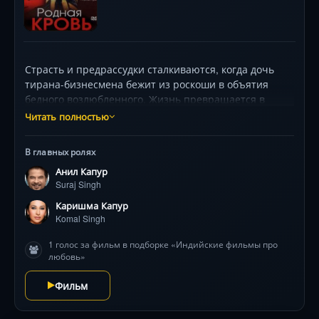
Страсть и предрассудки сталкиваются, когда дочь
тирана-бизнесмена бежит из роскоши в объятия
бедного возлюбленного. Жизнь превращается в
кошмар: искусно срежиссированная измена
Читать полностью
разбивает брак, а новорождённый сын становится
разменной монетой в игре ненависти. Отец малыша,
В главных ролях
оскорблённый до глубины души, идёт на отчаянный
Анил Капур
шаг — только родная кровь имеет право растить его
Suraj Singh
ребёнка! Фильм поражает контрастами: роскошные
свадьбы сменяются убогими трущобами, а нежные
Каришма Капур
признания — яростными схватками. Зрителей ждут
Komal Singh
разрывающие сердце сцены разлуки матери с
1 голос за фильм в подборке «Индийские фильмы про
младенцем и напряжённое противостояние, где
любовь»
каждый поступок — как удар ножом. Легендарная
индийская мелодрама с огненным темпераментом,
Фильм
где даже скрипка плачет в саундтреке .