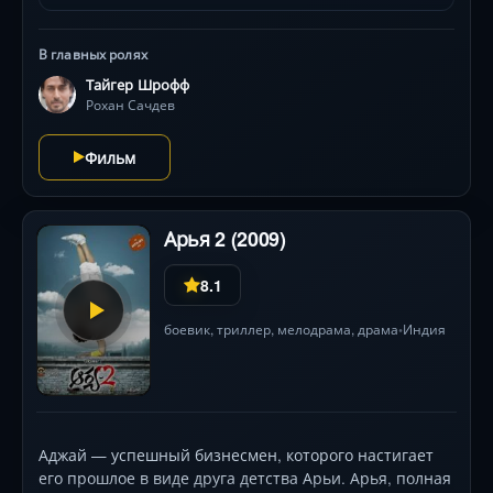
физическую форму, а дебют Тара Сутарии и Анании
Пандей добавляет искры.
В главных ролях
Тайгер Шрофф
Рохан Сачдев
Фильм
Арья 2 (2009)
8.1
боевик
,
триллер
,
мелодрама
,
драма
Индия
•
Аджай — успешный бизнесмен, которого настигает
его прошлое в виде друга детства Арьи. Арья, полная