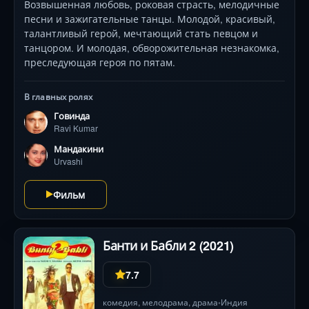
раз она портила ему нервы.
Возвышенная любовь, роковая страсть, мелодичные
песни и зажигательные танцы. Молодой, красивый,
талантливый герой, мечтающий стать певцом и
танцором. И молодая, обворожительная незнакомка,
преследующая героя по пятам.
В главных ролях
Говинда
Ravi Kumar
Мандакини
Urvashi
Фильм
Банти и Бабли 2 (2021)
7.7
комедия
,
мелодрама
,
драма
Индия
•