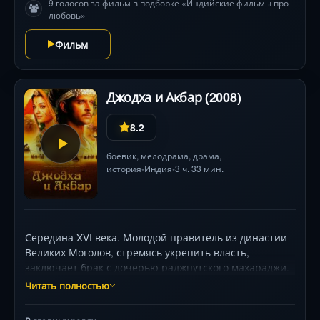
9 голосов за фильм в подборке «Индийские фильмы про
любовь»
Фильм
Джодха и Акбар (2008)
8.2
боевик
,
мелодрама
,
драма
,
история
Индия
3 ч. 33 мин.
•
•
Середина XVI века. Молодой правитель из династии
Великих Моголов, стремясь укрепить власть,
заключает брак с дочерью раджпутского махараджи.
Гордая красавица соглашается лишь при условии:
Читать полностью
сохранить свою веру и построить храм в сердце
мусульманской цитадели. Так начинается опасная