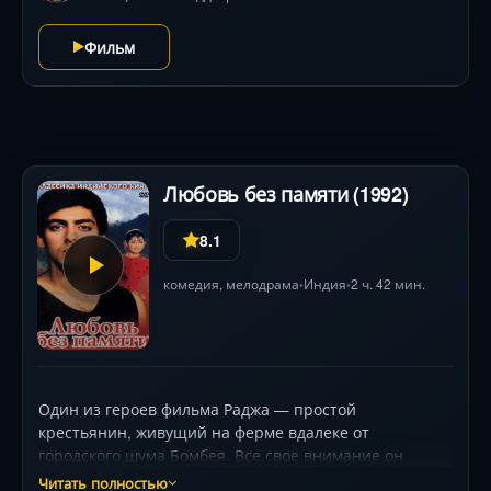
разворачивается опасная игра с непредсказуемыми
поворотами, где правда приправлена ложью, а
Фильм
доверие граничит с предательством. Эмран Хашми,
Шамита Шетти и Удита Госвами мастерски передают
накал эмоций в этом триллере о любви, ставшей
смертельным оружием.
Любовь без памяти (1992)
8.1
комедия
,
мелодрама
Индия
2 ч. 42 мин.
•
•
Один из героев фильма Раджа — простой
крестьянин, живущий на ферме вдалеке от
городского шума Бомбея. Все свое внимание он
уделяет трем племянникам — Даббу, Моту и Чхоти,
Читать полностью