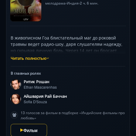
мелодрама
Индия
2 ч. 6 мин.
•
•
В живописном Гоа блистательный маг до роковой
травмы ведет радио-шоу, даря слушателям надежду,
но скрывая личную боль. Через 14 лет он бросает
вызов системе, требуя права распоряжаться
Читать полностью
собственной судьбой — это решение взрывает жизнь
его преданной медсестры, чья тихая любовь годами
В главных ролях
была его опорой. Когда в их замкнутый мир
Ритик Рошан
врывается восторженный ученик, жаждущий магии,
Ethan Mascarenhas
герой передает ему искусство иллюзий, параллельно
борясь за главное чудо — человеческое достоинство.
Айшвария Рай Баччан
Визуальная поэзия Бхансали, игра Ритика Рошана и
Sofia D'Souza
Айшварии Рай создают пронзительный дуэт о
13 голосов за фильм в подборке «Индийские фильмы про
ценности каждого мгновения. Фильм балансирует на
любовь»
грани боли и красоты, исследуя, где заканчивается
сила воли и начинается право на прощание.
Фильм