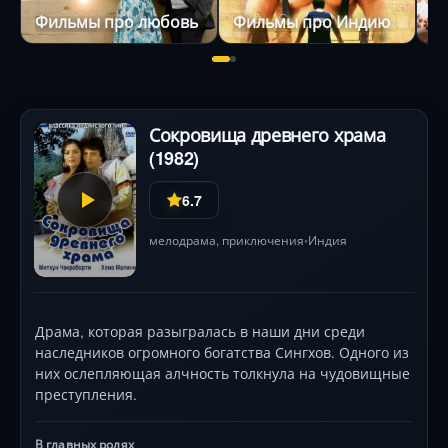
Фильмы про любовь
Фильмы про Индию
Сокровища древнего храма
(1982)
6.7
мелодрама
,
приключения
Индия
•
Драма, которая разыгралась в наши дни среди
наследников огромного богатства Сингхов. Одного из
них ослепляющая алчность толкнула на чудовищные
преступления.
В главных ролях