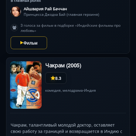
В главных ролях
игра — между принуждением и свободой, долгом и
Айшвария Рай Баччан
чувством. За каждым шагом невесты следят враги,
Принцесса Джодха Бай (главная героиня)
готовые использовать религию как оружие, а её
холодность лишь разжигает интерес владыки. Смогут
3 голоса за фильм в подборке «Индийские фильмы про
ли они защитить зарождающуюся любовь от яда
любовь»
придворных заговоров и многовековой ненависти?
Фильм покоряет масштабными битвами на слонах,
Фильм
изысканными костюмами (лауреат Национальной
кинопремии) и музыкой А.Р. Рахмана. В ролях —
иконы Болливуда, чья химия создаёт неповторимое
Чакрам (2005)
напряжение .
8.3
комедия
,
мелодрама
Индия
•
Чакрам, талантливый молодой доктор, оставляет
свою работу за границей и возвращается в Индию с