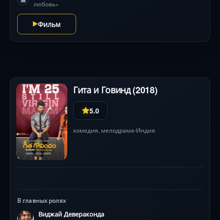
любовь»
абсурдных переодеваний, неловких подслушиваний
и блистательной игры Панкаджа Трипати в роли
Фильм
деспотичного дяди, каждый день превращается в
визуальный фейерверк эксцентричных ситуаций.
Никто не мог представить, насколько искра их бунта
воспламенит весь город!
Гита и Говинд (2018)
5.0
комедия
,
мелодрама
Индия
•
В главных ролях
Виджай Девераконда