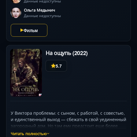
Данные недоступны
прогулку.
Ольга Медынич
Данные недоступны
Фильм
На ощупь (2022)
5.7
У Виктора проблемы: с сыном, с работой, с совестью,
и единственный выход — сбежать в свой уединенный
загородный дом. Но там ему предстоит еще более
суровое испытание: из-за несчастного случая на
Читать полностью