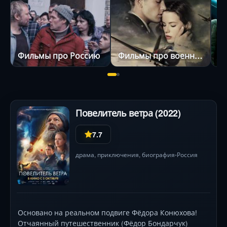
Фильмы про Россию
Фильмы про военных
Ф
Повелитель ветра (2022)
7.7
драма
,
приключения
,
биография
Россия
•
Основано на реальном подвиге Фёдора Конюхова!
Отчаянный путешественник (Фёдор Бондарчук)