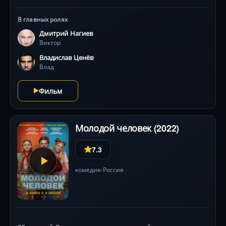
охоте он теряет зрение. Теперь Виктор должен не
просто выживать в полном опасностей диком лесу, но
В главных ролях
и противостоять собственным страхам и
Дмитрий Нагиев
одиночеству.
Виктор
Владислав Ценёв
Влад
Фильм
Молодой человек (2022)
7.3
комедия
Россия
•