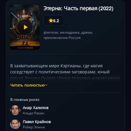
Этерна: Часть первая (2022)
6.2
фэнтези
,
мелодрама
,
драма
,
приключения
Россия
•
В захватывающем мире Кэртианы, где магия
соседствует с политическими заговорами, юный
герцог Ричард Окделл (Денис Нурулин) жаждет мести
за гибель отца. Параллельно принц Альдо Ракан
Читать полностью
(Анар Халилов) в изгнании строит планы возврата
трона, вступая в рискованный альянс с
В главных ролях
таинственными гоганами. Их пути незримо сходятся
Анар Халилов
у первого маршала королевства Рокэ Алвы (Юрий
Альдо Ракан
Чурсин), чьи решения определят судьбу королевства.
Зрителя ждут потрясающие костюмы, атмосферные
Павел Крайнов
декорации Агариса и Лаика — школы оруженосцев,
Робер Эпине