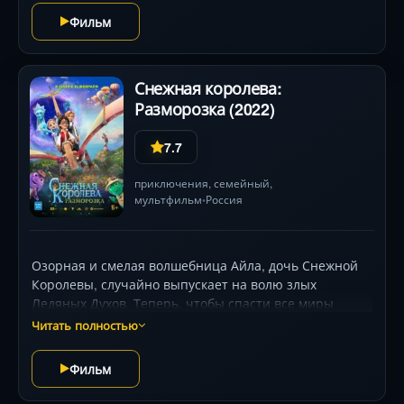
преследования держат в напряжении до финала.
Фильм
Снежная королева:
Разморозка (2022)
7.7
приключения
,
семейный
,
мультфильм
Россия
•
Озорная и смелая волшебница Айла, дочь Снежной
Королевы, случайно выпускает на волю злых
Ледяных Духов. Теперь, чтобы спасти все миры
от вечной зимы, Айла должна отправиться на поиски
Читать полностью
Кая и Герды, собрать команду верных друзей
и научиться владеть своей магией. Вместе
Фильм
им предстоит захватывающее приключение, ведь
настоящая дружба способна растопить любой лёд.