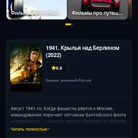
Фильмы про путешествия во времени
Фильмы про путешествия
1941. Крылья над Берлином
(2022)
6.6
боевик
,
военный
Россия
•
Август 1941-го. Когда фашисты рвутся к Москве,
командование поручает лётчикам Балтийского флота
невозможное — скрытно достичь Берлина и сбросить
бомбы на столицу Рейха. Без прикрытия
Читать полностью
истребителей, с минимальным запасом топлива