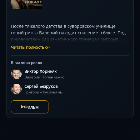
После тяжёлого детства в суворовском училище
гений ринга Валерий находит спасение в боксе. Под
руководством харизматичного тренера Григория
(Сергей Безруков) он шлифует уникальный стиль,
Читать полностью
шокирующий спортивных чиновников. Дорога к
золоту Токио усыпана предательствами,
В главных ролях
запрещёнными боями и схватками с гораздо более
Виктор Хориняк
опасным противником — собственными страхами.
Валерий Попенченко
Фильм погружает в атмосферу СССР 1960-х, где
каждый удар на ринге становится политическим
Сергей Безруков
жестом. Виктор Хориняк виртуозно воплощает образ
Григорий Кусикьянц
чемпиона, чьи бои сняты с эффектом полного
погружения.
Фильм