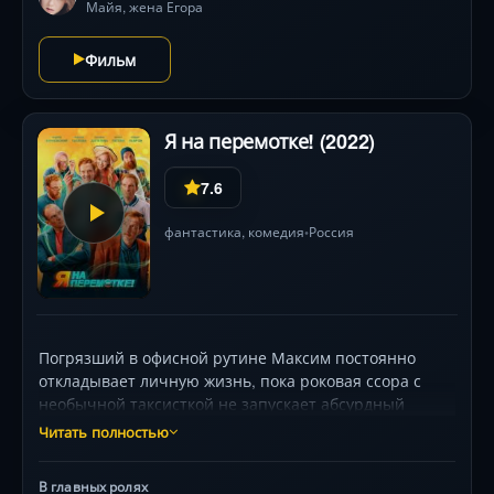
заплатить за то, чтобы хоть немного приблизиться
Майя, жена Егора
к осознанию смысла своего существования?
Фильм
Я на перемотке! (2022)
7.6
фантастика
,
комедия
Россия
•
Погрязший в офисной рутине Максим постоянно
откладывает личную жизнь, пока роковая ссора с
необычной таксисткой не запускает абсурдный
фантастический сценарий: теперь каждые 30 минут
Читать полностью
он переносится на год вперёд, полностью теряя
память о «пропущенных» событиях. Временные
В главных ролях