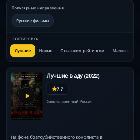
Популярные направления
Русские фильмы
СОРТИРОВКА
Лучшие
Новые
С высоким рейтингом
Малоизвестн
Лучшие в аду (2022)
7.7
боевик
,
военный
Россия
•
На фоне братоубийственного конфликта в