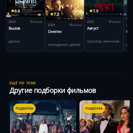
6.6
7.5
7.2
2023
Фильм
2025
Фильм
2024
Фильм
202
Вызов
Август
Онегин
Сне
драма
триллер, военный
мелодрама, драма
дра
ЕЩЁ ПО ТЕМЕ
Другие подборки фильмов
ПОДБОРКА
ПОДБОРКА