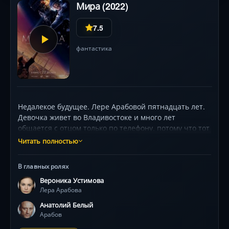
Мира (2022)
папу и просто актеров. Отец Анатолий проживет
свою жизнь заново.
7.5
фантастика
Недалекое будущее. Лере Арабовой пятнадцать лет.
Девочка живет во Владивостоке и много лет
общается с отцом только по телефону, потому что тот
находится на орбите, внутри космической станции.
Читать полностью
На город обрушивается разрушительный
метеоритный дождь. Спасти его от новой катастрофы
В главных ролях
может только Лера с помощью отца, который с
Вероника Устимова
орбиты передает дочери сообщения.
Лера Арабова
Анатолий Белый
Арабов