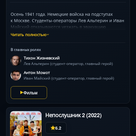
Осень 1941 года. Немецкие войска на подступах
к Москве. Студенты-операторы Лев Альперин и Иван
Майский отказываются уезжать в эвакуацию
и добиваются направления на фронт, чтобы
Читать полностью
с кинокамерами оказаться в эпицентре грандиозной
битвы за Москву. А в мирном Лос-Анджелесе 15-я
В главных ролях
церемония вручения премии «Оскар» начинается
Тихон Жизневский
с сенсации − главную кинонаграду Голливуда
Лев Альперин (студент-оператор, главный герой)
получает документальная лента из СССР.
Антон Момот
Иван Майский (студент-оператор, главный герой)
Фильм
Непослушник 2 (2022)
6.2