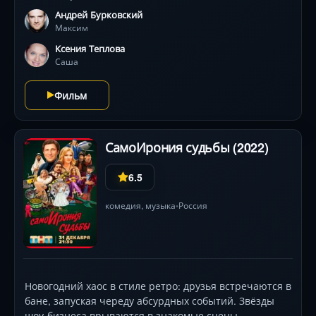
скачки мелькают как кадры киноплёнки — свадьба,
Андрей Бурковский
рождение ребёнка, кризисы отношений — а герой в
Максим
исполнении Андрея Бурковского отчаянно пытается
понять правила игры. Яркая визуальная эстетика в
Ксения Теплова
оранжево-голубой гамме подчёркивает сюрреализм
Саша
ситуации. Сможет ли Максим, старея прямо на
глазах, найти точку остановки в этом хаосе и вернуть
Фильм
то, что действительно ценно?
СамоИрония судьбы (2022)
6.5
комедия
, музыка
Россия
•
Новогодний хаос в стиле ретро: друзья встречаются в
бане, запуская череду абсурдных событий. Звёзды
шоу-бизнеса врываются в знакомые сцены