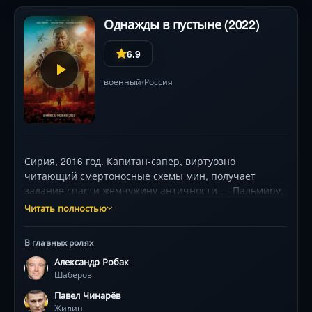
Однажды в пустыне (2022)
6.9
военный
Россия
•
Сирия, 2016 год. Капитан-сапер, виртуозно
читающий смертоносные схемы мин, получает
задание спасти жемчужину античности — Пальмиру.
Его интуиция и холодная расчетливость не раз
Читать полностью
спасали жизни, но теперь он сталкивается с двойным
вызовом: невидимым врагом, закапывающим бомбы
В главных ролях
глубже песка, и призраками собственного прошлого.
Александр Робак
Рядом — боевые братья (Александр Робак и Павел
Шаберов
Чинарёв), чьи принципы ведения войны отличаются
кардинально. В эпицентре взрывов и предательств
Павел Чинарёв
герою предстоит понять, что опаснее: самодельные
Жилин