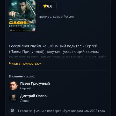
6.6
триллер
,
драма
Россия
•
Российская глубинка. Обычный водитель Сергей
(Павел Прилучный) получает ужасающий звонок:
сыну нужна срочная операция в столице, а счёт идёт
на минуты. Герой бросается в путь на машине с
Читать полностью
подозрительными номерами, везя крупную сумму из
непонятного источника. С каждой минутой давление
В главных ролях
нарастает: за ним охотятся неизвестные, дорога таит
Павел Прилучный
ловушки, а тень прошлого настигает в самых
Сергей
неожиданных местах. Часы тикают безжалостно, и
даже правоохранители вызывают вопросы. Успеет
Дмитрий Орлов
ли он доставить деньги до закрытия операционного
Леша
блока? Динамичные погони, мрачная атмосфера
1 голос за фильм в подборке «Русские фильмы 2022 года»
ночной трассы и визуально мощные сцены