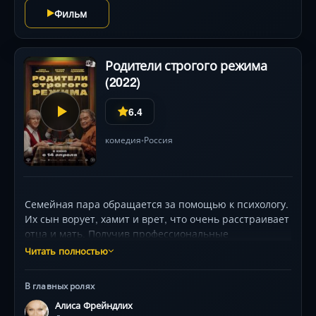
Фильм
Родители строгого режима
(2022)
6.4
комедия
Россия
•
Семейная пара обращается за помощью к психологу.
Их сын ворует, хамит и врет, что очень расстраивает
отца и мать. Получив профессиональные
консультации, они начинают действовать и сажают
Читать полностью
потомка под домашний арест. Однако их сынку уже
38 лет, и он работает мэром города. Пока мэра ищут
В главных ролях
супруга, милиция и сотрудники администрации, он
Алиса Фрейндлих
работает в мастерской отца и выходит по часам на