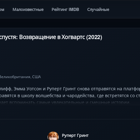
ом
Малоизвестные
Рейтинг IMDB
Случайные
спустя: Возвращение в Хогвартс (2022)
Великобритания
,
США
клифф, Эмма Уотсон и Руперт Гринт снова отправятся на платфо
равятся в школу волшебства и чародейства, где встретятся со
будет вспоминать самые увлекательные и смешные истории.
Руперт Гринт