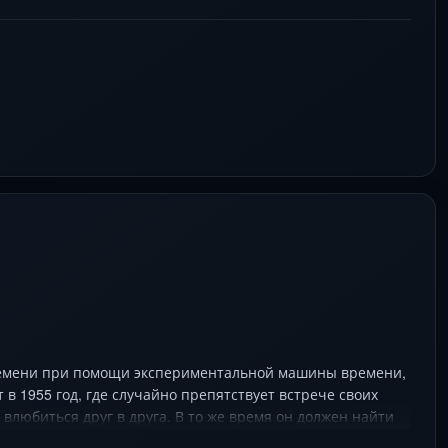
ремени при помощи экспериментальной машины времени,
в 1955 год, где случайно препятствует встрече своих
влюбиться друг в друга. В то же время он должен найти