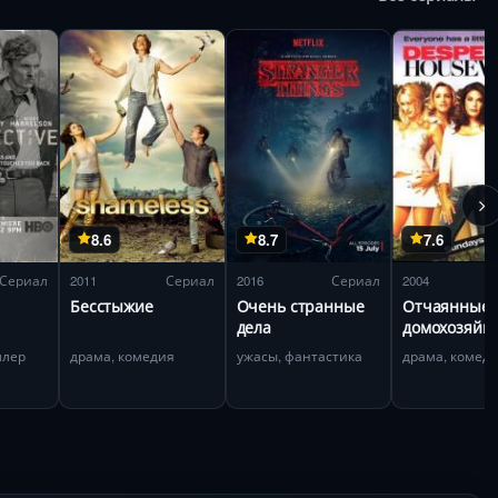
8.6
8.7
7.6
Сериал
2011
Сериал
2016
Сериал
2004
Бесстыжие
Очень странные
Отчаянные
дела
домохозяйк
ллер
драма, комедия
ужасы, фантастика
драма, комед