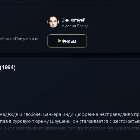
пряжение миссии.
Энн Хэтэуэй
Амелия Бренд
одборке «Популярные
Фильм
(1994)
надежде и свободе. Банкера Энди Дюфрейна несправедливо пр
пав в суровую тюрьму Шоушенк, он сталкивается с жестокость
ем Энди завоёвывает уважение, помогает тюремному начальств
 на новое начало. Его главным другом становится «Ред», челов