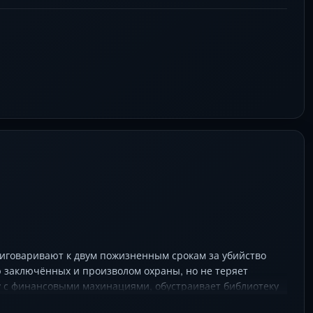
иговаривают к двум пожизненным срокам за убийство
ю заключённых и произволом охраны, но не теряет
у с финансовыми махинациями, обустраивает библиотеку
ек, давно потерявший веру в свободу. Но за годы