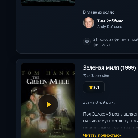
спокойствия Энди терпел
просмотру всем, кто цен
В главных ролях
Тим Роббинс
Andy Dufresne
21 голос за фильм в по
фильмы»
Зеленая миля (1999)
The Green Mile
9.1
драма
3 ч. 9 мин.
•
Пол Эджкомб возглавляет
называемую «зеленую ми
перед самой смертью про
Читать полностью