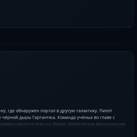
у, где обнаружен портал в другую галактику. Пилот
у чёрной дыры Гаргантюа. Команда учёных во главе с
превращаются в годы на Земле. Новаторская визуализация
оздают уникальный Sci-Fi опыт. Саундтрек Ханса Циммера