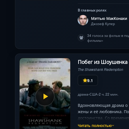
усиливает эпическое на
В главных ролях
Мэттью МакКонахи
Джозеф Купер
34 голоса за фильм в п
фильмы»
Побег из Шоушенка 
The Shawshank Redemption
9.1
драма
США
2 ч. 22 мин.
•
•
Вдохновляющая драма о 
жены и её любовника. По
достоинства. Со времен
и даёт заключённым шанс
Читать полностью