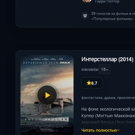
Гарри Поттер
39 голосов за фильм в 
«Популярные фильмы»
Интерстеллар (2014)
18+
Interstellar
8.7
фантастика
,
драма
,
приключ
На фоне экологической к
Купер (Мэттью Макконахи
Амелией Брэнд (Энн Хэтэ
космоса, основанная на 
Читать полностью