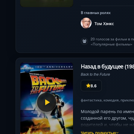
В главных ролях
Том Хэнкс
20 голосов за фильм в 
«Популярные фильмы»
Назад в будущее (19
Back to the Future
8.6
фантастика
,
комедия
,
приклю
Молодой парень по имен
созданной его другом, ч
родителей и, чтобы не н
способ и самому вернуть
Читать полностью