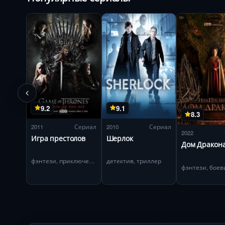
9.2
9.1
8.3
2011
Сериал
2010
Сериал
2022
Игра престолов
Шерлок
Дом Дракон
фэнтези, приключения
детектив, триллер
фэнтези, боев