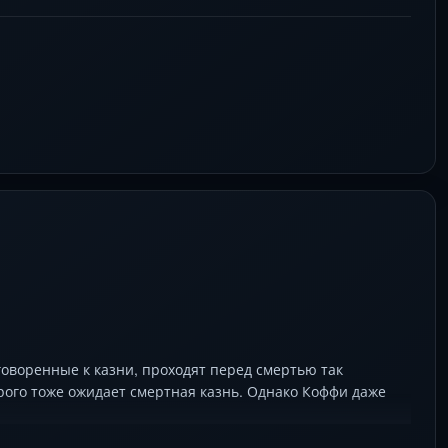
х нельзя убить надежду. Этот фильм обязателен к
ческом духе.
говоренные к казни, проходят перед смертью так
ого тоже ожидает смертная казнь. Однако Коффи даже