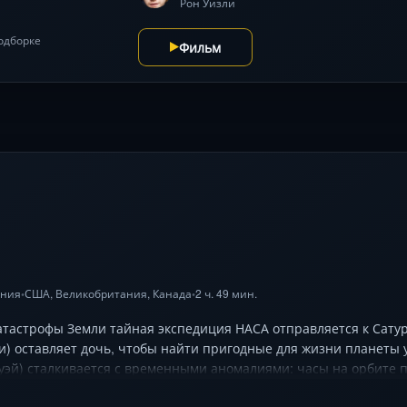
Рон Уизли
подборке
Фильм
ения
США
,
Великобритания
,
Канада
2 ч. 49 мин.
•
•
атастрофы Земли тайная экспедиция НАСА отправляется к Сатурн
) оставляет дочь, чтобы найти пригодные для жизни планеты 
уэй) сталкивается с временными аномалиями: часы на орбите 
расчётах физика Кипа Торна, и пронзительная тема отцовства с