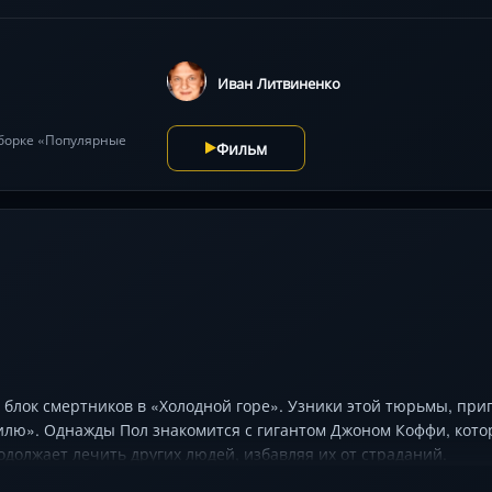
иво готовит побег, доказывая, что даже в самых мрачных стена
ит сильные драмы о дружбе, вере в себя и несломленном челове
Иван Литвиненко
дборке «Популярные
Фильм
 блок смертников в «Холодной горе». Узники этой тюрьмы, при
лю». Однажды Пол знакомится с гигантом Джоном Коффи, котор
должает лечить других людей, избавляя их от страданий.