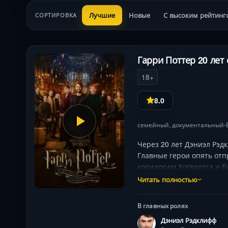
Лучшие
Новые
С высоким рейтинг
СОРТИРОВКА
Гарри Поттер 20 лет 
18+
8.0
семейный
,
документальный
•
Через 20 лет Дэниэл Рэд
Главные герои опять отп
коридорам Хогвартса и 
Читать полностью
В главных ролях
Дэниэл Рэдклифф