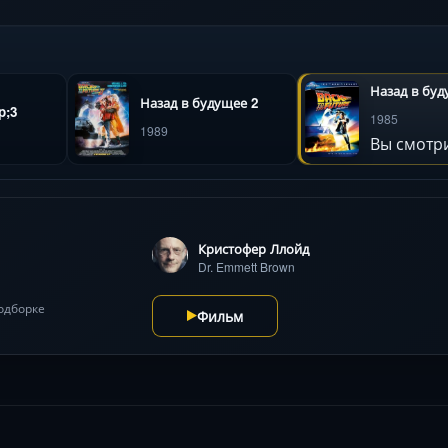
Назад в бу
Назад в будущее 2
p;3
1985
1989
Вы смотр
Кристофер Ллойд
Dr. Emmett Brown
подборке
Фильм