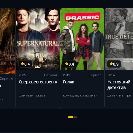
8.4
8.4
8.9
2005
Сериал
2019
Сериал
2014
Сериал
Сверхъестественное
Голяк
Настоящий
а
детектив
фэнтези, ужасы
комедия, криминал
детектив, три
ик