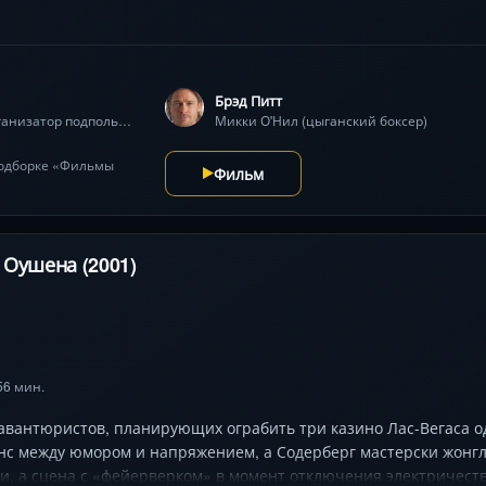
е понимает даже съёмочная группа!) держат в напряжении до ф
гром, где каждый хочет сорвать куш. Джейсон Стэйтем, Бенисио
Брэд Питт
Тёрки (рассказчик, организатор подпольных боев)
Микки О'Нил (цыганский боксер)
подборке «Фильмы
Фильм
 Оушена (2001)
 56 мин.
авантюристов, планирующих ограбить три казино Лас-Вегаса о
нс между юмором и напряжением, а Содерберг мастерски жон
и, а сцена с «фейерверком» в момент отключения электричеств