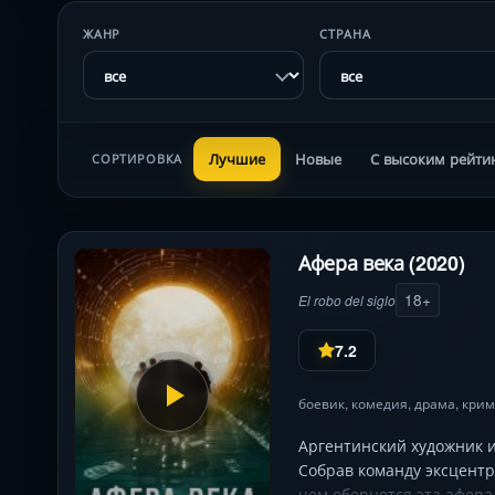
ЖАНР
СТРАНА
Лучшие
Новые
С высоким рейти
СОРТИРОВКА
Афера века (2020)
18+
El robo del siglo
7.2
боевик
,
комедия
,
драма
,
крим
Аргентинский художник и
Собрав команду эксцент
чем обернется эта афера