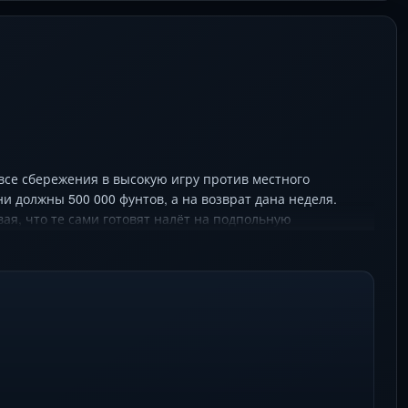
все сбережения в высокую игру против местного
 должны 500 000 фунтов, а на возврат дана неделя.
ая, что те сами готовят налёт на подпольную
ей и нелепых случайностей создаёт хаотичную цепь
ллера (Винни Джонс) до наивного «повара» (Декстер
стиль Гая Ричи превращают эту криминальную карусель в