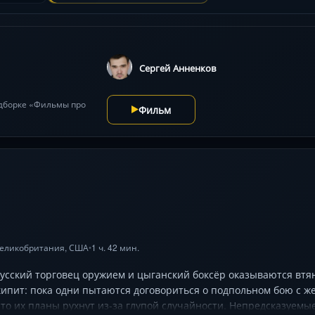
Сергей Анненков
одборке «Фильмы про
Фильм
еликобритания
,
США
1 ч. 42 мин.
•
усский торговец оружием и цыганский боксёр оказываются втян
кипит: пока одни пытаются договориться о подпольном бою с ж
что их планы рухнут из-за глупой случайности. Непредсказуемы