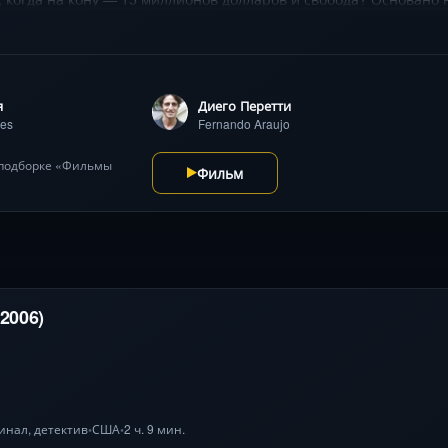
е оружие .
я
Диего Перетти
nes
Fernando Araujo
 подборке «Фильмы
Фильм
2006)
инал
,
детектив
США
2 ч. 9 мин.
•
•