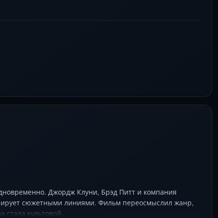
инала. В кадре — свиньи-людоеды, перестрелки в стиле
 дель Торо и Винни Джонс ведут игру по законам абсурда.
дновременно. Джордж Клуни, Брэд Питт и компания
глирует сюжетными линиями. Фильм переосмыслил жанр,
а стала культовой.