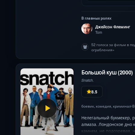
В главных ролях
Джейсон Флеминг
Tom
52 голоса за фильм в п
ограбления»
Большой куш (2000)
Snatch.
8.5
боевик
,
комедия
,
криминал
В
•
Нелегальный букмекер, р
алмаза. Лондонское дно 
камнем, не подозревая, 