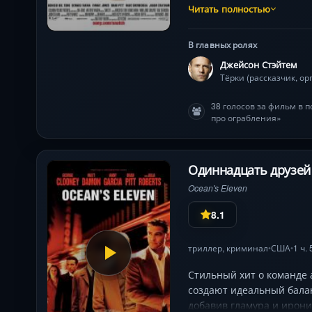
Брэд Питта (чьей речи н
Читать полностью
ретро и грандиозный раз
В главных ролях
Джейсон Стэйтем
38 голосов за фильм в 
про ограбления»
Одиннадцать друзей
Ocean's Eleven
8.1
триллер
,
криминал
США
1 ч.
•
•
Стильный хит о команде 
создают идеальный бала
добавив гламура и ирони