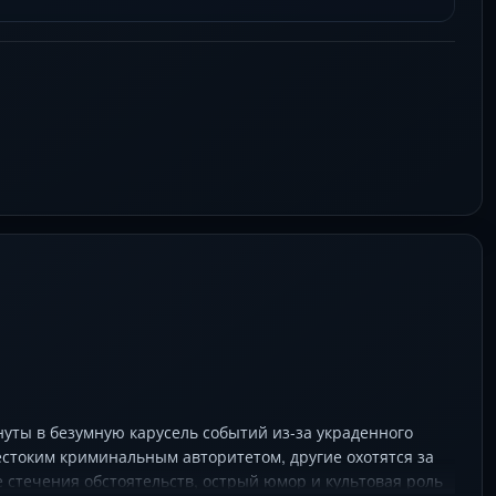
уты в безумную карусель событий из-за украденного
естоким криминальным авторитетом, другие охотятся за
е стечения обстоятельств, острый юмор и культовая роль