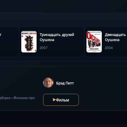
г
Тринадцать друзей
Двенадцать
Оушена
Оушена
2007
2004
Брэд Питт
одборке «Фильмы про
Фильм