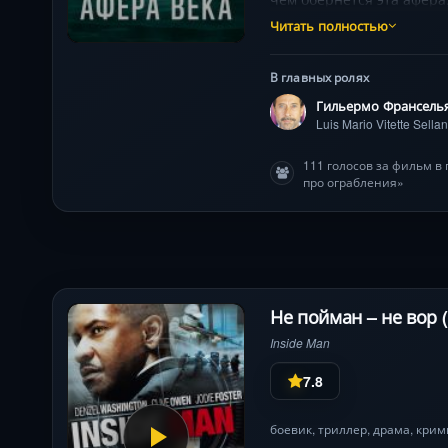
использовали игрушечно
Читать полностью
В главных ролях
Гильермо Франсель
Luis Mario Vitette Sella
111 голосов за фильм в
про ограбления»
Не пойман – не вор (
Inside Man
7.8
боевик
,
триллер
,
драма
,
крим