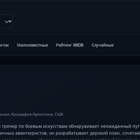
нгом
Малоизвестные
Рейтинг IMDB
Случайные
инал
,
биография
Аргентина
,
США
•
 тренер по боевым искусствам обнаруживает неожиданный путь
ричных авантюристов, он разрабатывает дерзкий план, сочета
, когда на кону — 15 миллионов долларов и свобода? Основано 