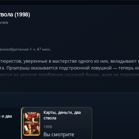
твола (1998)
rrels
еликобритания
1 ч. 47 мин.
•
тюристов, уверенные в мастерстве одного из них, вкладывают 
а. Проигрыш оказывается подстроенной ловушкой — теперь они
ются на дерзкое ограбление соседней банды, даже не подозрев
летение судеб грабителей, наркодельцов, двух старинных руж
чит с жестокостью, а каждый персонаж — от хладнокровного ки
свой куш. Динамичный монтаж, культовая музыка и фирменный 
Карты, деньги, два
 и два
ствола
1998
Вы смотрите