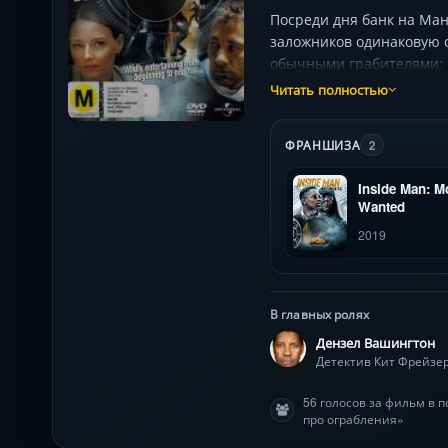
Посреди дня банк на Ман
заложников одинаковую о
обычными грабителями: 
ловушки. Появление таин
Читать полностью
почему хозяин банка гот
ФРАНШИЗА
2
Inside Man: M
Wanted
2019
В главных ролях
Дензел Вашингтон
Детектив Кит Фрейзе
56 голосов за фильм в 
про ограбления»