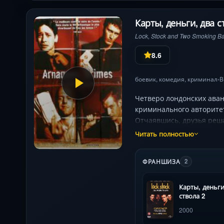
Карты, деньги, два с
Lock, Stock and Two Smoking Ba
8.6
боевик
,
комедия
,
криминал
В
•
Четверо лондонских аван
криминального авторитет
Отчаявшись, друзья реша
нарколабораторию. Переп
Читать полностью
событий, где юмор грани
Флетчер) — борется за 
ФРАНШИЗА
2
эталон чёрной комедии.
Карты, деньги
ствола 2
2000