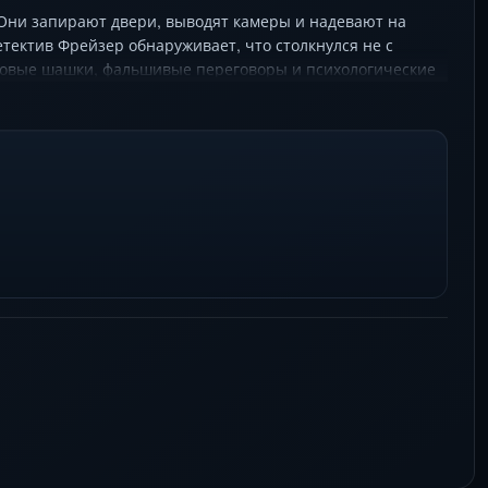
 Они запирают двери, выводят камеры и надевают на
ектив Фрейзер обнаруживает, что столкнулся не с
мовые шашки, фальшивые переговоры и психологические
яет игру. Что ищут преступники в стальных сейфах? И
а Ли держит в напряжении до финального кадра.