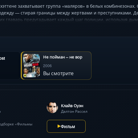
хэттене захватывает группа «маляров» в белых комбинезонах.
дежду — стирая границы между жертвами и преступниками. Дет
их главарь предугадывает каждый шаг полиции, используя ды
ственной переговорщицы с доступом к властным кругам усложн
ов на всё, лишь бы скрыть прошлое? Виртуозная интрига Спайк
Не пойман – не вор
ost
2006
Вы смотрите
Клайв Оуэн
р
Далтон Рассел
подборке «Фильмы
Фильм