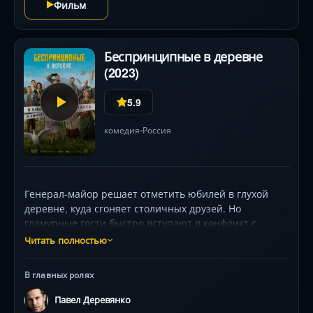
Фильм
Беспринципные в деревне
(2023)
5.9
комедия
Россия
•
Генерал-майор решает отметить юбилей в глухой
деревне, куда сгоняет столичных друзей. Но
гламурные гости быстро вступают в конфликт с
местными — и теперь им предстоит выживать без
Читать полностью
такси и доставки суши. Ироничная комедия с
Николаем Фоменко и Павлом Деревянко в эпицентре
В главных ролях
хаоса, где деревенский быт сталкивается с
московским блеском.
Павел Деревянко