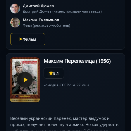
Дмитрий Дюжев
Дмитрий Дюжев (камео, похищенная звезда)
Максим Емельянов
Федя (режиссер-любитель)
Фильм
Максим Перепелица (1956)
8.1
комедия
СССР
1 ч. 27 мин.
•
•
Весёлый украинский паренёк, мастер выдумок и
проказ, получает повестку в армию. Но как удержать
любимую от сватовства соперников? Отчаянная