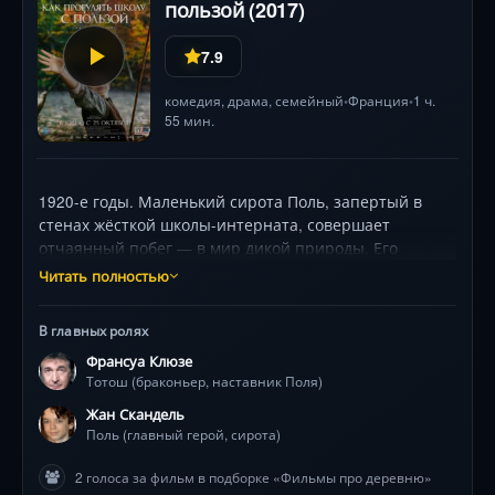
пользой (2017)
7.9
комедия
,
драма
,
семейный
Франция
1 ч.
•
•
55 мин.
1920-е годы. Маленький сирота Поль, запертый в
стенах жёсткой школы-интерната, совершает
отчаянный побег — в мир дикой природы. Его
проводником становится харизматичный браконьер
Читать полностью
Тотош (Франсуа Клюзе), открывающий мальчику
тайны леса: язык птиц, следы зверей, законы
В главных ролях
выживания. Но их опасные приключения и растущая
Франсуа Клюзе
дружба не остаются незамеченными. Жесткая
Тотош (браконьер, наставник Поля)
директриса и егерь начинают охоту за «учеником»
лесной школы. Поля ждёт нелёгкий выбор между
Жан Скандель
свободой и правилами, где каждый шаг грозит
Поль (главный герой, сирота)
разоблачением, а истинные уроки оказываются
2 голоса за фильм в подборке «Фильмы про деревню»
далеко за стенами классной комнаты. Визуальная