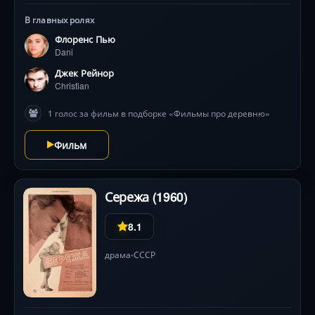
постепенно погружаются в кошмар. Белые одежды,
В главных ролях
цветочные венки и солнечные поляны становятся
Флоренс Пью
декорациями для пугающих языческих обрядов.
Dani
Флоренс Пью и Джек Рейнор мастерски передают
нарастающий ужас, когда безобидный
Джек Рейнор
антропологический интерес превращается в борьбу
Christian
за выживание. Режиссёр Ари Астер создаёт
1 голос за фильм в подборке «Фильмы про деревню»
уникальную атмосферу дневного хоррора, где
галлюциногенные образы и древние руны ведут к
Фильм
неожиданной развязке, стирая границы между
реальностью и безумием.
Сережа (1960)
8.1
драма
СССР
•