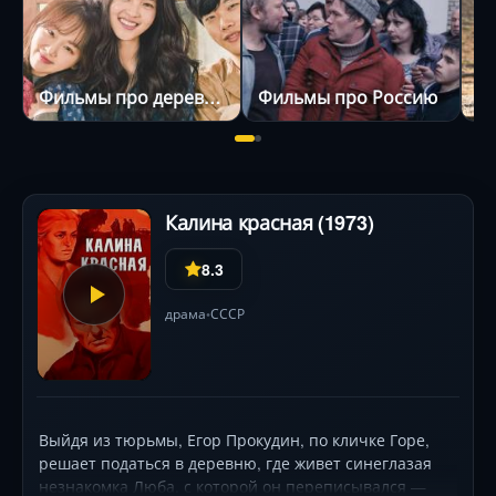
Фильмы про деревню
Фильмы про Россию
Калина красная (1973)
8.3
драма
СССР
•
Выйдя из тюрьмы, Егор Прокудин, по кличке Горе,
решает податься в деревню, где живет синеглазая
незнакомка Люба, с которой он переписывался —