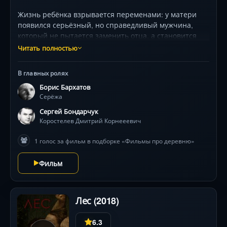
Жизнь ребёнка взрывается переменами: у матери
появился серьёзный, но справедливый мужчина,
который не пытается заменить отца, а становится
настоящим другом. Он советуется с мальчиком,
Читать полностью
уважает его мнение и воплощает заветную мечту о
велосипеде. Но рождение младшего брата
В главных ролях
переворачивает мир — всё внимание теперь ему. А
Борис Бархатов
когда семья собирается в далёкие Холмогоры,
Серёжа
взрослые решают оставить героя из-за болезни.
Горькая обида и страх разлуки бросают вызов
Сергей Бондарчук
детскому доверию. Смогут ли отчим (Сергей
Коростелев Дмитрий Корнееевич
Бондарчук) и мать (Ирина Скобцева) найти выход, не
1 голос за фильм в подборке «Фильмы про деревню»
сломав хрупкое сердце? Фильм-дебют Георгия
Данелии, основанный на повести Веры Пановой,
Фильм
показывает мир глазами ребёнка — без прикрас, но с
бесконечной чуткостью.
Лес (2018)
6.3