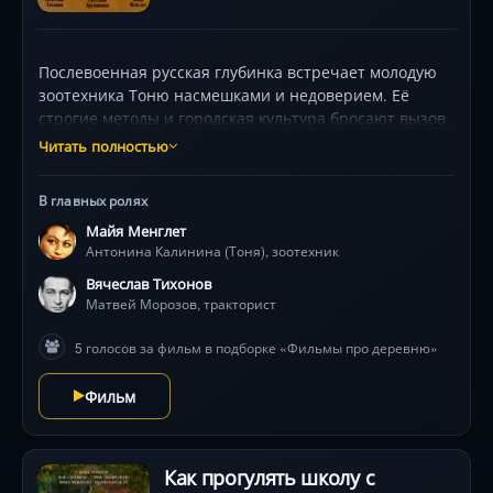
Послевоенная русская глубинка встречает молодую
зоотехника Тоню насмешками и недоверием. Её
строгие методы и городская культура бросают вызов
устоям Пенькова, особенно когда местный «первый
Читать полностью
парень» — бунтарь-тракторист Матвей —
неожиданно увлекается новой гостьей. Ревность его
В главных ролях
жены Ларисы подогревает старая самогонщица
Майя Менглет
Алевтина, толкая на опасный шаг. Чёрно-белые
Антонина Калинина (Тоня), зоотехник
кадры передают весеннюю распутицу и накал
страстей. Утончённый Тихонов в роли хулигана и
Вячеслав Тихонов
дебютантка Менглет создают искры, а песня «Огней
Матвей Морозов, тракторист
так много золотых» ушла в народ. Судьба героев
5 голосов за фильм в подборке «Фильмы про деревню»
решается под аккордеон и шепот сплетен .
Фильм
Как прогулять школу с