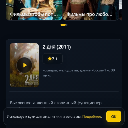
Фильмы чтобы поплакать
Фильмы про любовный треугольник
2 дня (2011)
7.1
комедия
,
мелодрама
,
драма
Россия
1 ч. 30
•
•
мин.
Высокопоставленный столичный функционер
прибывает в глубинку с заданием ликвидировать
музей забытого писателя — земля нужна губернатору
ОК
Используем куки для аналитики и рекламы.
Подробнее
.
для резиденции. Планы рушатся, когда он остаётся
Читать полностью
один на один с хрупкой, но принципиальной