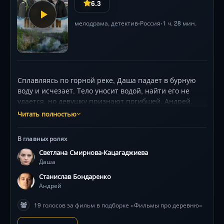
6.3
мелодрама
,
детектив
Россия
1 ч. 28 мин.
•
•
Сплавляясь по горной реке, Даша падает в бурную
воду и исчезает. Тело уносит водой, найти его не
удается, но девушку признают погибшей. Андрей,
жених Даши, горюет по погибшей невесте, и его
Читать полностью
утешает Лера. Она давно влюблена в молодого
человека. Они возвращаются в Москву и начинают
В главных ролях
совместную жизнь. Однажды Андрей видит в
Светлана Смирнова-Кацагаджиева
карельской газете фотографию Лены. Он потрясен и
Даша
начинает расследование.
Станислав Бондаренко
Андрей
19 голосов за фильм в подборке «Фильмы про деревню»