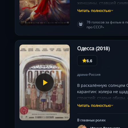
женщины, ставшей симво
и пронзительной игрой 
Читать полностью
жестокой реальностью.
76 голосов за фильм в 
про СССР»
Одесса (2018)
6.6
драма
Россия
•
В раскалённую солнцем О
карантин: холера не щад
страстей: старые обиды,
соседкой, грозящая скан
Читать полностью
Васьянов ловит удушливу
эпидемию в метафору нес
В главных ролях