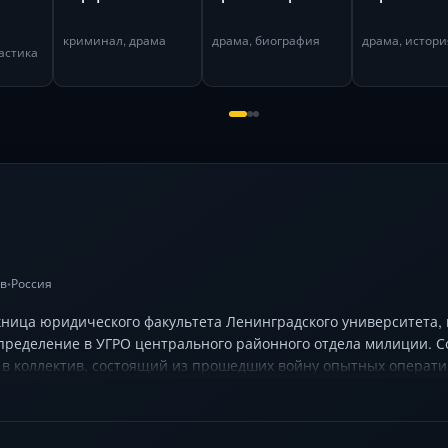
криминал, драма
драма, биография
драма, истори
астика
ив
Россия
•
кница юридического факультета Ленинградского университета,
пределение в УГРО центрального районного отдела милиции. С
 в коллектив, состоящий из прошедших войну опытных операти
й предстоит найти предателя среди своих, раскрыть банду, ве
нать тайну своей семьи.