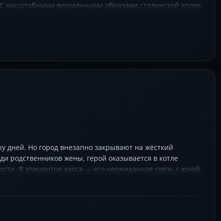
. С масштабными визуальными образами сталинской эпохи
картина раскрывает контраст между личными мечтами и
у дней. Но город внезапно закрывают на жёсткий
ди родственников жены, герой оказывается в котле
ости. В эпицентре хаоса — его неожиданная связь с юной
создают полифонию характеров, а оператор Роман
пасения. Режиссёр Валерий Тодоровский превращает