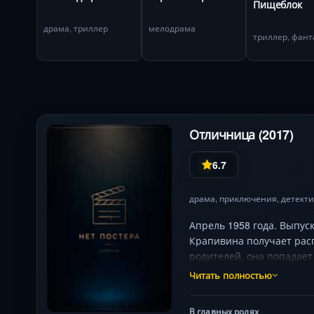
Пищеблок
драма, триллер
мелодрама
триллер, фант
Отличница (2017)
6.7
драма
,
приключения
,
детект
Апрель 1958 года. Выпус
Крапивина получает рас
родителей, она попадает
убийств и ограблений. Е
Читать полностью
любовь. Но главное — уз
В главных ролях