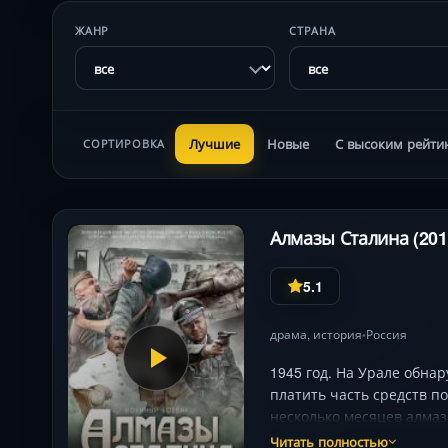
ЖАНР
СТРАНА
Лучшие
Новые
С высоким рейти
СОРТИРОВКА
Алмазы Сталина (201
5.1
драма
,
история
Россия
•
1945 год. На Урале обна
платить часть средств по
несколько месяцев алмаз
Читать полностью