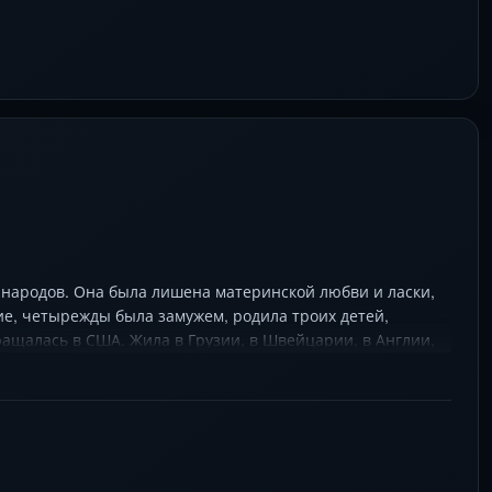
 народов. Она была лишена материнской любви и ласки,
ие, четырежды была замужем, родила троих детей,
ращалась в США. Жила в Грузии, в Швейцарии, в Англии,
талина…