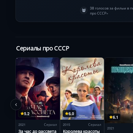
38 голосов за фильм в 
про СССР»
Сериалы про СССР
5.2
6.0
6.1
2021
Сериал
2015
Сериал
2021
За час до рассвета
Королева красоты