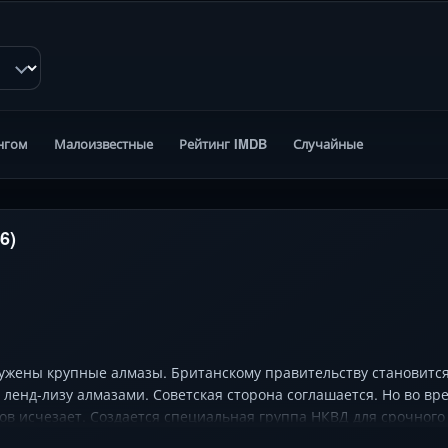
нгом
Малоизвестные
Рейтинг IMDB
Случайные
6)
ружены крупные алмазы. Британскому правительству становится
 ленд-лизу алмазами. Советская сторона соглашается. Но во вр
ов исчезает. Создается специальная группа НКВД для срочного