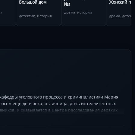
Большой дом
Женский пр
№1
я
драма, история
детектив, история
драма, детект
 кафедры уголовного процесса и криминалистики Мария
овсем еще девчонка, отличница, дочь интеллигентных
вников, и оказывается в центре расследования дерзких
рнуть реликвии национального масштаба и встретить