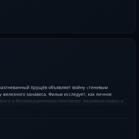
 разгневанный Хрущёв объявляет войну «теневым
 железного занавеса. Фильм исследует, как личное
декса и беспрецедентному приговору. Архивные кадры и
 ставка в игре с государством — сама жизнь.