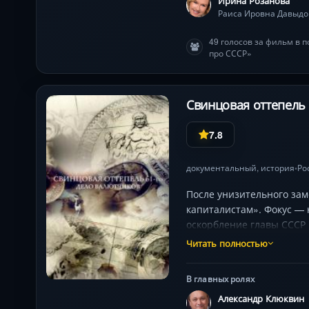
Ирина Розанова
Раиса Ировна Давыдо
49 голосов за фильм в 
про СССР»
Свинцовая оттепель 
7.8
документальный
,
история
Ро
•
После унизительного за
капиталистам». Фокус — 
оскорбление главы СССР 
реконструкции погружают
Читать полностью
В главных ролях
Александр Клюквин