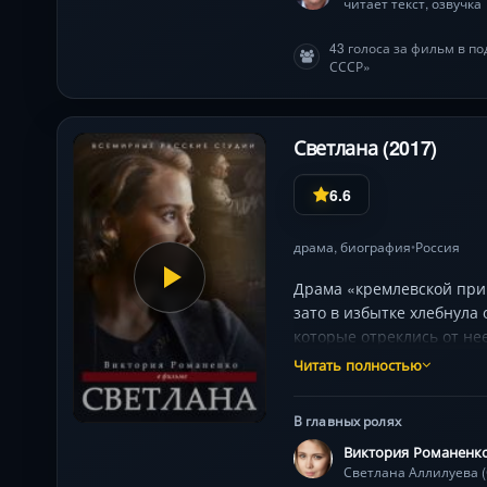
читает текст, озвучка
43 голоса за фильм в п
СССР»
Светлана (2017)
6.6
драма
,
биография
Россия
•
Драма «кремлевской при
зато в избытке хлебнула
которые отреклись от не
во Франции. Написала не
Читать полностью
В главных ролях
Виктория Романенк
Светлана Аллилуева 