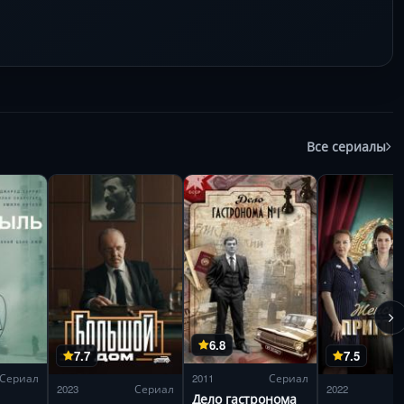
Все сериалы
6.8
7.7
7.5
Сериал
2011
Сериал
2023
Сериал
2022
Дело гастронома