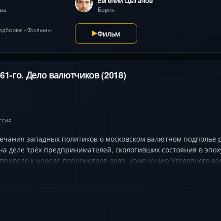
Евгений Цыганов
ва
Борис
подборке «Фильмы
Фильм
61-го. Дело валютчиков (2018)
ссия
мечания западных политиков о московском валютном подполье
на деле трёх предпринимателей, сколотивших состояния в эпоху
привело к череде пересмотров дела, изменению Уголовного ко
 в мир рискованных операций, где цена свободы — миллионы, а