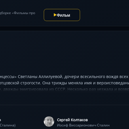
одборке «Фильмы про
Фильм
нцессы» Светланы Аллилуевой, дочери всесильного вождя всех
 отцовской строгости. Она трижды меняла имя и вероисповедан
е, дважды эмигрировала из СССР. Несколько раз уезжала и возв
сколько книг. Но до конца жизни осталась для всех дочерью С
о
Сергей Колтаков
(Сталина)
Иосиф Виссарионович Сталин