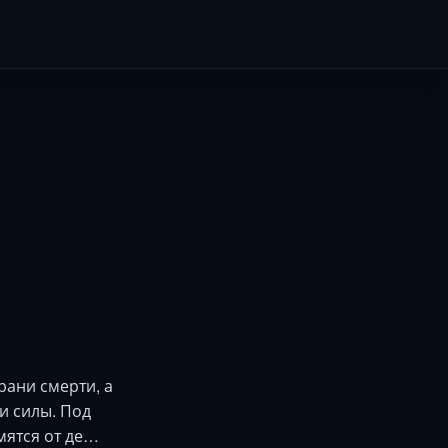
рани смерти, а
и силы. Под
мятся от де…