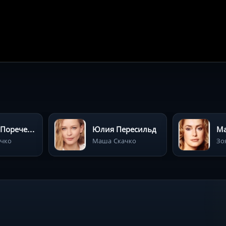
Михаил Пореченков
Юлия Пересильд
М
ачко
Маша Скачко
Зо