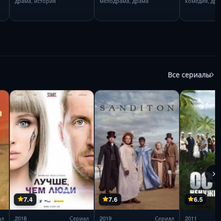
драма, история
мелодрама, драма
комедия, дра
Все сериалы
7.4
7.6
6.5
ал
2018
Сериал
2019
Сериал
2011