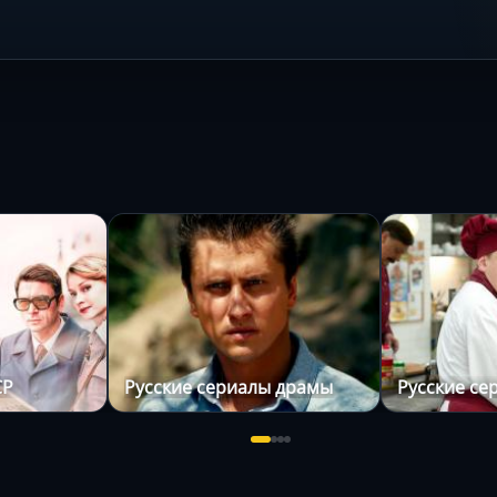
СР
Русские сериалы драмы
Русские се