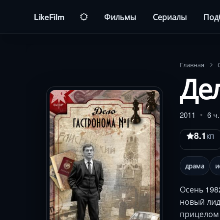
LikeFilm
Фильмы
Сериалы
Под
Главная
Де
2011
6 ч
8.1
КП
драма
и
Осень 198
новый лид
прицелом 