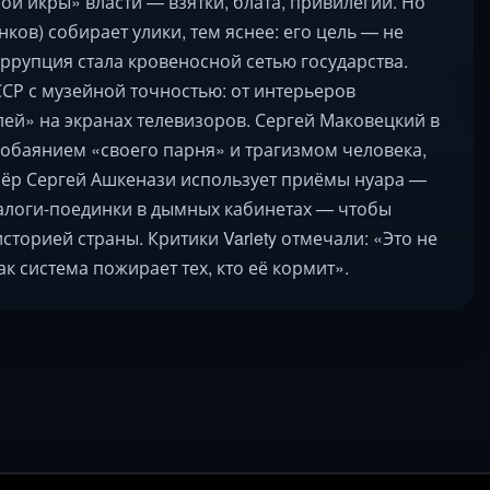
ой икры» власти — взятки, блата, привилегии. Но
ов) собирает улики, тем яснее: его цель — не
оррупция стала кровеносной сетью государства.
СР с музейной точностью: от интерьеров
ей» на экранах телевизоров. Сергей Маковецкий в
 обаянием «своего парня» и трагизмом человека,
ссёр Сергей Ашкенази использует приёмы нуара —
алоги-поединки в дымных кабинетах — чтобы
сторией страны. Критики Variety отмечали: «Это не
ак система пожирает тех, кто её кормит».