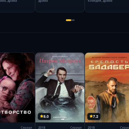
ама, драма
драма
комедия, драма
8.0
7.2
Сериал
2018
Сериал
2018
Сери