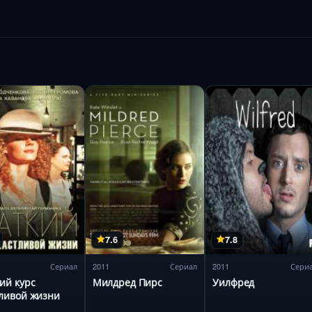
7.6
7.8
Сериал
2011
Сериал
2011
Сери
ий курс
Милдред Пирс
Уилфред
ливой жизни