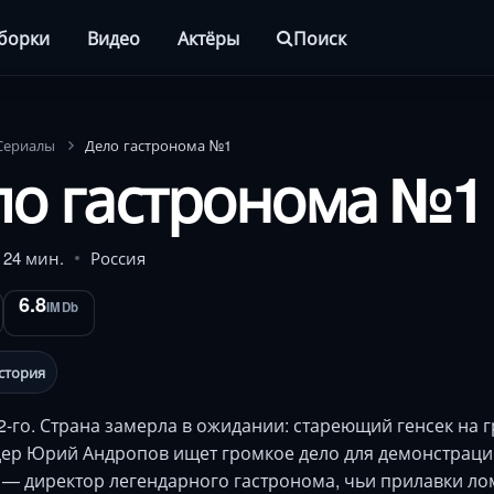
борки
Видео
Актёры
Поиск
Сериалы
Дело гастронома №1
ло гастронома №1
. 24 мин.
Россия
6.8
IMDb
стория
2-го. Страна замерла в ожидании: стареющий генсек на г
ер Юрий Андропов ищет громкое дело для демонстраци
— директор легендарного гастронома, чьи прилавки ло