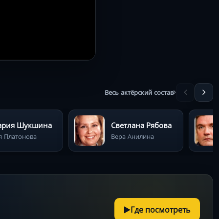
Весь актёрский состав
ария Шукшина
Светлана Рябова
я Платонова
Вера Анилина
Где посмотреть