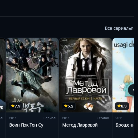
Все сериалы
7.9
5.2
8.3
ал
2011
Сериал
2011
Сериал
2011
Воин Пэк Тон Су
Метод Лавровой
Брошенны