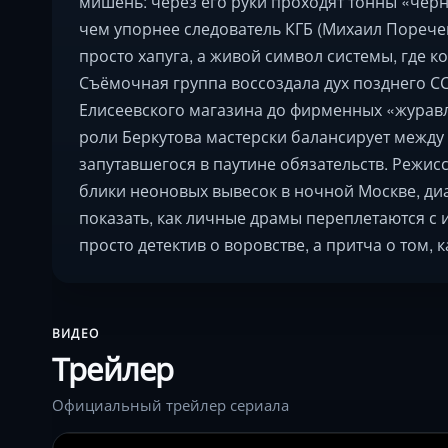
мишень: через его руки проходят тонны «чёрн
чем упорнее следователь КГБ (Михаил Пореченк
просто хапуга, а живой символ системы, где к
Съёмочная группа воссоздала дух позднего СС
Елисеевского магазина до фирменных «журавл
роли Беркутова мастерски балансирует между
запутавшегося в паутине обязательств. Режи
блики неоновых вывесок в ночной Москве, ди
показать, как личные драмы переплетаются с и
просто детектив о воровстве, а притча о том, к
ВИДЕО
Трейлер
Официальный трейлер сериала