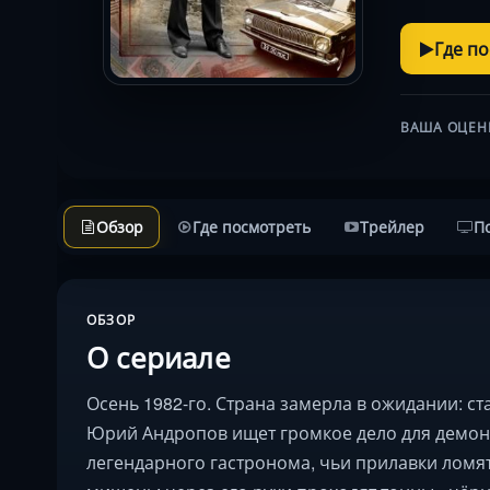
Где п
ВАША ОЦЕН
Обзор
Где посмотреть
Трейлер
П
ОБЗОР
О сериале
Осень 1982-го. Страна замерла в ожидании: с
Юрий Андропов ищет громкое дело для демон
легендарного гастронома, чьи прилавки ломят