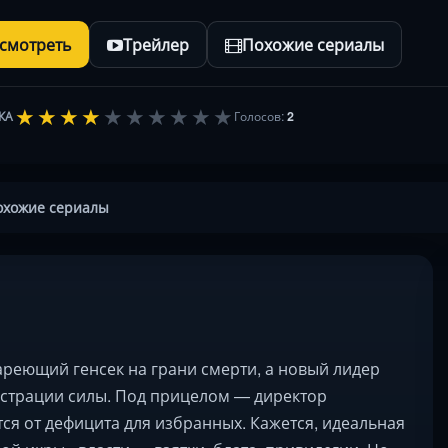
осмотреть
Трейлер
Похожие сериалы
★
★
★
★
★
★
★
★
★
★
КА
Голосов:
2
охожие сериалы
тареющий генсек на грани смерти, а новый лидер
страции силы. Под прицелом — директор
ся от дефицита для избранных. Кажется, идеальная