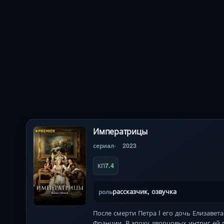
Императрицы
сериал
2023
7.4
КП
рассказчик, озвучка
роль
После смерти Петра I его дочь Елизавет
Франции. В эпоху дворцовых интриг ей 