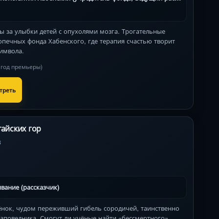
ы за улыбки детей с опухолями мозга. Трогательные
опечных фонда Хабенского, где терапия счастью творит
символа.
в год премьеры)
треть
тайских гор
3
вание (рассказчик)
ёнок, чудом переживший гибель сородичей, таинственно
заповедника. Смогут ли учёные найти «бессмертного»