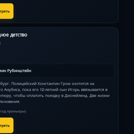
треть
ное детство
3
мин Рубинштейн
рбург. Полицейский Константин Гром охотится на
о Анубиса, пока его 12-летний сын Игорь ввязывается в
нтюру, чтобы оплатить поездку в Диснейленд. Две жизни
лкновения.
в год премьеры)
треть