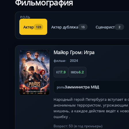
Фильмография
РОЛЬ
Актер
Актер дубляжа
Сценарист
123
15
2
Майор Гром: Игра
фильм
2024
7.9
6.2
КП
IMDb
Замминистра МВД
роль
Народный герой Петербурга вступает в 
анонимным террористом, угрожающим г
мишень, а каждое действие ведёт к ново
ошибку .
Возраст: 53 (в год премьеры)