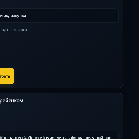
зчик, озвучка
в год премьеры)
треть
 ребенком
3
Константин Хабенский (учредитель фонда, ведущий рассказчик)