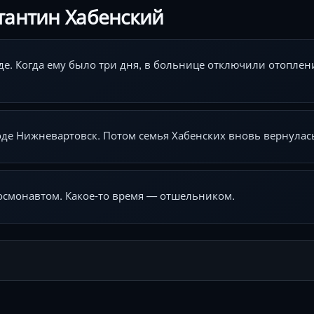
тантин Хабенский
аде. Когда ему было три дня, в больнице отключили отоплен
роде Нижневартовск. Потом семья Хабенских вновь вернулас
 космонавтом. Какое-то время — отшельником.