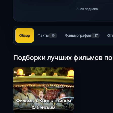
Знак зодиака
Обзор
Факты
Фильмография
От
10
137
Подборки лучших фильмов по
Фильмы с Константином
Хабенским