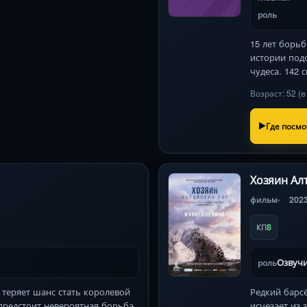
роль
15 лет борьб
истории под
чудеса. 142 
Возраст: 52 (
Где посмо
Хозяин Ал
фильм
202
8
КП
Озвучи
роль
а теряет шанс стать королевой
Редкий барс
предстоит невероятная борьба
исчезает из 