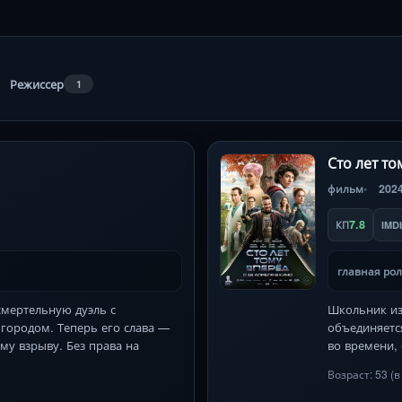
Режиссер
1
Сто лет то
фильм
202
7.8
КП
IMD
главная ро
смертельную дуэль с
Школьник из 
ородом. Теперь его слава —
объединяетс
му взрыву. Без права на
во времени, 
Возраст: 53 (