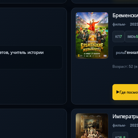
Бременски
фильм
202
7
5
КП
IMDb
тов, учитель истории
Гениа
роль
Возраст: 52 (
Где посмо
Императр
фильм
202
6.8
КП