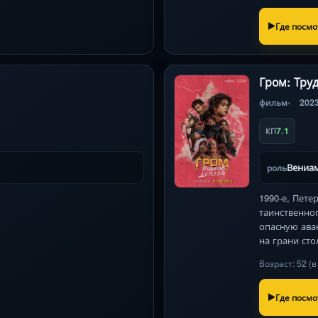
Где посмо
Гром: Труд
фильм
202
7.1
КП
Вениа
роль
1990-е, Пете
таинственног
опасную ава
на грани сто
Возраст: 52 (
Где посмо