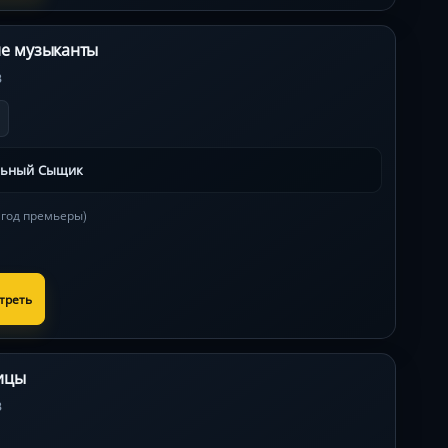
е музыканты
3
льный Сыщик
в год премьеры)
треть
ицы
3