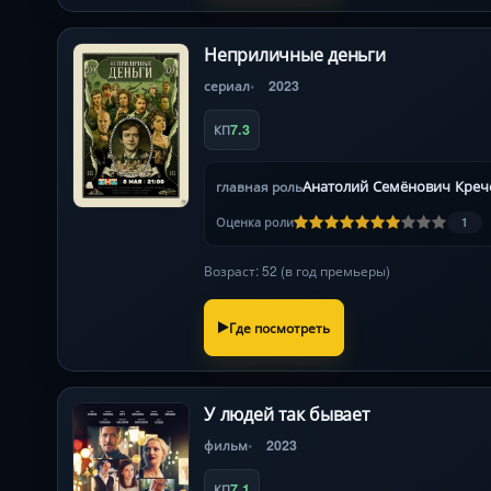
Неприличные деньги
сериал
2023
7.3
КП
Анатолий Семёнович Крече
главная роль
Оценка роли
1
Возраст: 52 (в год премьеры)
Где посмотреть
У людей так бывает
фильм
2023
7.1
КП