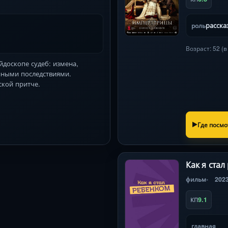
расска
роль
Возраст: 52 (
йдоскопе судеб: измена,
нными последствиями.
ской притче.
Где посмо
Как я стал
фильм
202
9.1
КП
главная