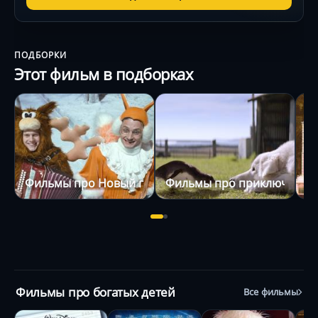
ПОДБОРКИ
Этот фильм в подборках
Фильмы про Новый год и Рождество
Фильмы про приключения
Ф
Фильмы про богатых детей
Все фильмы