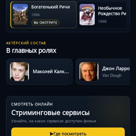
Богатенький Ричи
Необычное
Рождество Ричи
1994
Рича
1998
ВЫ СМОТРИТЕ
АКТЁРСКИЙ СОСТАВ
В главных ролях
Джон Ларроке
Маколей Калкин
Van Dough
СМОТРЕТЬ ОНЛАЙН
Стриминговые сервисы
Узнайте, на каких сервисах доступен фильм
Где посмотреть