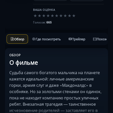
ВАША ОЦЕНКА
★
★
★
★
★
★
★
★
★
★
Голосов:
665
Обзор
Где посмотреть
Трейлер
Похожие 
ОБЗОР
О фильме
Судьба самого богатого мальчика на планете
кажется идеальной: личные американские
горки, армия слуг и даже «Макдоналдс» в
особняке. Но за золотыми стенами он одинок,
пока не находит компанию простых уличных
ребят. Внезапная трагедия — таинственное
исчезновение родителей — заставляет его в