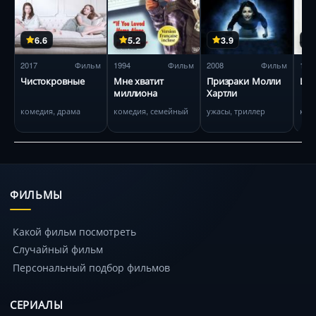
6.6
5.2
3.9
2017
Фильм
1994
Фильм
2008
Фильм
198
Чистокровные
Мне хватит
Призраки Молли
Иг
миллиона
Хартли
комедия, драма
комедия, семейный
ужасы, триллер
ком
ФИЛЬМЫ
Какой фильм посмотреть
Случайный фильм
Персональный подбор фильмов
СЕРИАЛЫ