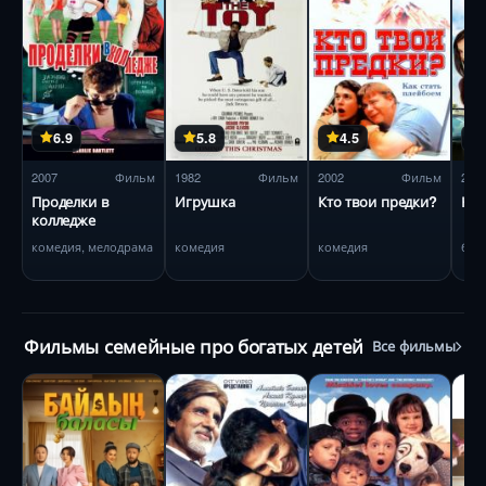
6.9
5.8
4.5
2007
Фильм
1982
Фильм
2002
Фильм
200
Проделки в
Игрушка
Кто твои предки?
Но
колледже
комедия, мелодрама
комедия
комедия
бое
Фильмы семейные про богатых детей
Все фильмы