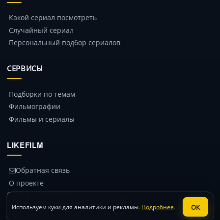
Какой сериал посмотреть
Случайный сериал
Персональный подбор сериалов
СЕРВИСЫ
Подборки по темам
Фильмографии
Фильмы и сериалы
LIKEFILM
Обратная связь
О проекте
© 2014 – 2026 likefilm.ru
Политика конфиденциальности
ОК
Используем куки для аналитики и рекламы.
Подробнее
.