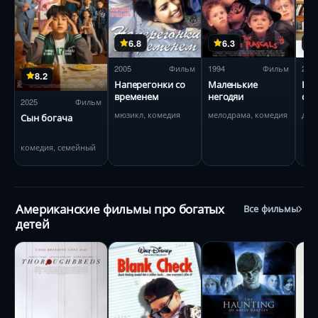
6.8
6.3
2005
Фильм
1994
Фильм
201
8.2
Наперегонки со
Маленькие
Бу
временем
негодяи
сам
2025
Фильм
мюзикл, комедия
мелодрама, комедия
дра
Сын богача
комедия, семейный
Американские фильмы про богатых
Все фильмы
детей