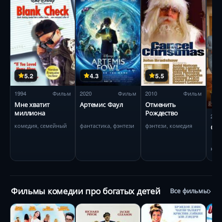
5.2
4.3
5.5
1994
Фильм
2020
Фильм
2010
Фильм
Мне хватит
Артемис Фаул
Отменить
миллиона
Рождество
202
комедия, семейный
фантастика, фэнтези
фэнтези, комедия
Сын
ком
Фильмы комедии про богатых детей
Все фильмы