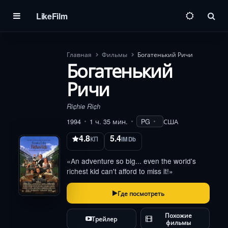
LikeFilm
Пои
Главная
Фильмы
Богатенький Ричи
Богатенький
Ричи
Ri¢hie Ri¢h
1994
1 ч. 35 мин.
PG
США
4.8
5.4
КП
IMDb
«An adventure so big... even the world's
richest kid can't afford to miss it!»
Где посмотреть
Похожие
Трейлер
фильмы