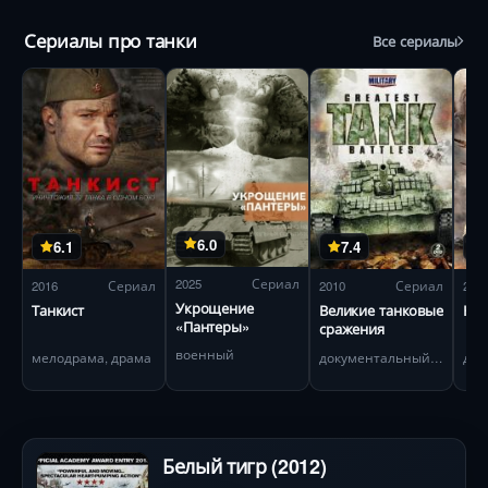
Сериалы про танки
Все сериалы
6.0
6.1
7.4
2025
Сериал
2016
Сериал
2010
Сериал
201
Укрощение
Танкист
Великие танковые
Кре
«Пантеры»
сражения
военный
мелодрама, драма
документальный, военный
дра
Белый тигр (2012)