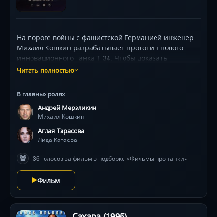
На пороге войны с фашистской Германией инженер
Михаил Кошкин разрабатывает прототип нового
инновационного танка Т-34. Чтобы доказать
уникальность боевой машины, Кошкин и его команда
Читать полностью
отправляются в Москву на танках своим ходом.
Но вскоре пробег превращается в непредсказуемую
В главных ролях
гонку, где бездорожье лишь меньшее из зол… Пройдя
Андрей Мерзликин
череду опасных приключений и благодаря
Михаил Кошкин
безупречным техническим и боевым качествам
новых танков, героям удается одержать верх
Аглая Тарасова
над преследователями и доказать превосходство
Лида Катаева
Т-34.
36 голосов за фильм в подборке «Фильмы про танки»
Фильм
Сахара (1995)