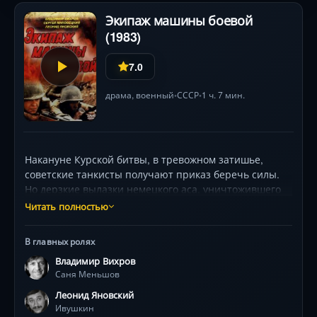
Экипаж машины боевой
(1983)
7.0
драма
,
военный
СССР
1 ч. 7 мин.
•
•
Накануне Курской битвы, в тревожном затишье,
советские танкисты получают приказ беречь силы.
Но дерзкие вылазки немецкого аса, уничтожившего
не один Т-34, становятся личным вызовом для
Читать полностью
командира экипажа Саньи Меньшова (Владимир
Вихров). Рискуя трибуналом, он ведёт свою «машину»
В главных ролях
и верных бойцов — отчаянного водителя Колю (Олег
Владимир Вихров
Куликович) и меткого заряжающего Гришу (Сергей
Саня Меньшов
Маковецкий) — на неравную дуэль. Холмистая
местность, хитрость и точный расчёт интервалов
Леонид Яновский
между вражескими выстрелами превращают бой в
Ивушкин