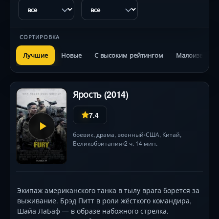
СОРТИРОВКА
Лучшие
Новые
С высоким рейтингом
Малоизвестн
Ярость (2014)
7.4
боевик
,
драма
,
военный
США
,
Китай
,
•
Великобритания
2 ч. 14 мин.
•
Экипаж американского танка в тылу врага борется за
выживание. Брэд Питт в роли жёсткого командира,
Шайа ЛаБаф — в образе набожного стрелка.