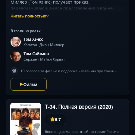
Миллер (Том Хэнкс) получает приказ,
переворачивающий все представления о войне:
найти и отправить домой рядового Джеймса Райана
Читать полностью
(Мэтт Дэймон) — последнего из четырёх сыновей,
чьи братья пали в бою. С крошечным отрядом
В главных ролях
измученных солдат он углубляется в тыл врага, где
Том Хэнкс
каждый шаг грозит засадами, а моральная дилемма
Капитан Джон Миллер
нарастает: оправдана ли гибель многих ради
спасения одного? Фильм Спилберга шокирует
Том Сайзмор
беспрецедентной реалистичностью батальных сцен
Сержант Майкл Хорват
(техника bleach-bypass создала эффект военной
10 голосов за фильм в подборке «Фильмы про танки»
хроники), исследуя пределы долга и цену
человечности в аду Второй мировой.
Фильм
Т-34. Полная версия (2020)
6.7
боевик
,
драма
,
военный
,
история
Россия
•