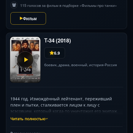
115 голосов за фильм в подборке «Фильмы про танки»
Фильм
Т-34 (2018)
6.9
боевик
,
драма
,
военный
,
история
Россия
•
1944 год. Измождённый лейтенант, переживший
плен и пытки, сталкивается лицом к лицу с
эсэсовцем, который когда-то уничтожил его экипаж.
Теперь фашисты предлагают «игру»: советские
Читать полностью
узники должны стать живыми мишенями на полигоне
в учебном Т-34. Однако за этим кроется дерзкий план