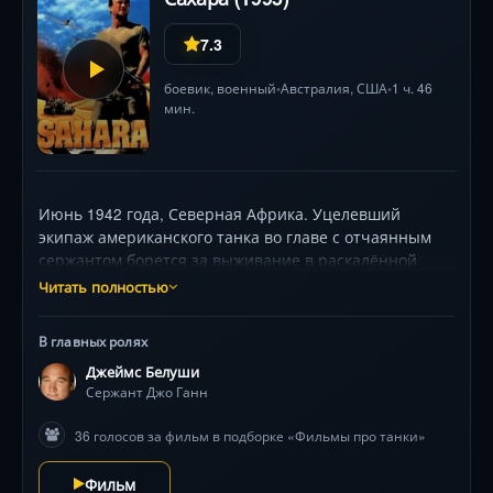
7.3
боевик
,
военный
Австралия
,
США
1 ч. 46
•
•
мин.
Июнь 1942 года, Северная Африка. Уцелевший
экипаж американского танка во главе с отчаянным
сержантом борется за выживание в раскалённой
пустыне. Их находка — полузасохший колодец —
Читать полностью
превращается в смертельную ловушку, когда к оазису
приближается измождённый жаждой немецкий
В главных ролях
батальон. Выбор прост: бегство или бой против
Джеймс Белуши
превосходящих сил.
Сержант Джо Ганн
36 голосов за фильм в подборке «Фильмы про танки»
Фильм