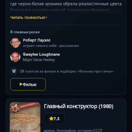
где черно-белая хроника обрела реалистичные цвета
благодаря инновационной технологии Westwing
Studios. Скрупулезная реставрация длилась почти
Читать полностью
два года! Сериал тематически исследует все театры
военных действий: молниеносные победы вермахта в
В главных ролях
Европе, битву за Британию, трагедию Восточного
Роберт Пауэлл
фронта, Перл-Харбор и тихоокеанские кампании.
играет самого себя - рассказчик
Закадровый текст легендарного Роберта Пауэлла
ведет зрителя через редкие кадры — от
Swaylee Loughnane
предвоенных политических бурь до капитуляции
Major Oscar Hadley
Японии, раскрывая стратегические ошибки, героизм
28 голосов за фильм в подборке «Фильмы про танки»
солдат и технологическую гонку, изменившую ход
истории. Это не сухой учебник, а эмоциональное
Фильм
погружение в эпоху.
Главный конструктор (1980)
7.3
драма
,
биография
,
история
СССР
•