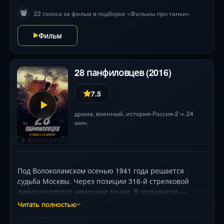
напряжённую игру на выживание. Фильм оживляет
22 голоса за фильм в подборке «Фильмы про танки»
подлинную историю танкового аса Александра
Милюкова, где победа зависела не только от брони,
Фильм
но и от стальной воли экипажа.
28 панфиловцев (2016)
7.5
драма
,
военный
,
история
Россия
2 ч. 24
•
•
мин.
Под Волоколамском осенью 1941 года решается
судьба Москвы. Через позиции 316-й стрелковой
дивизии рвутся немецкие танки. В эпицентре —
крохотный рубеж, который обороняют 28 солдат. Без
Читать полностью
пафоса и громких слов (Алексей Морозов, Яков
Кучеревский, Александр Устюгов) они превращают