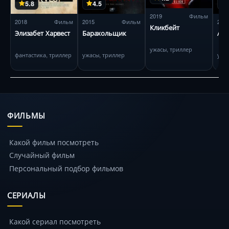
5.8
4.5
2019
Фильм
2018
Фильм
2015
Фильм
201
Кликбейт
Элизабет Харвест
Барахольщик
Аку
ужасы, триллер
фантастика, триллер
ужасы, триллер
ужа
ФИЛЬМЫ
Какой фильм посмотреть
Случайный фильм
Персональный подбор фильмов
СЕРИАЛЫ
Какой сериал посмотреть