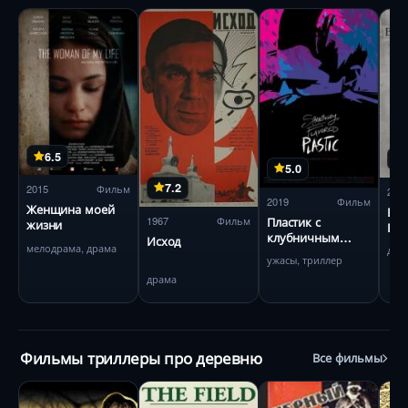
6.5
5.0
7.2
2015
Фильм
201
2019
Фильм
Женщина моей
Бор
1967
Фильм
Пластик с
жизни
Беа
клубничным
Исход
мелодрама, драма
дра
вкусом
ужасы, триллер
драма
Фильмы триллеры про деревню
Все фильмы