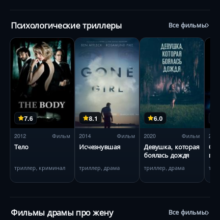
Психологические триллеры
Все фильмы
7.6
8.1
6.0
2012
Фильм
2014
Фильм
2020
Фильм
200
Тело
Исчезнувшая
Девушка, которая
Ост
боялась дождя
про
триллер, криминал
триллер, драма
триллер, драма
трил
Фильмы драмы про жену
Все фильмы