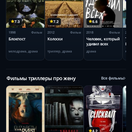
7.3
7.2
6.6
1998
Фильм
2012
Фильм
2018
Фильм
200
Блокпост
Колоски
Человек, который
Три
удивил всех
Пла
мелодрама, драма
триллер, драма
драма
мел
Фильмы триллеры про жену
Все фильмы
4.2