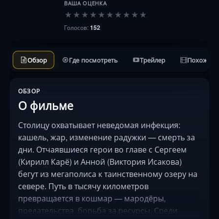
ВАША ОЦЕНКА
★
★
★
★
★
★
★
★
★
★
Голосов:
152
Обзор
Где посмотреть
Трейлер
Похожие 
ОБЗОР
О фильме
Столицу охватывает неведомая инфекция:
кашель, жар, изменение радужки — смерть за
дни. Отчаявшиеся герои во главе с Сергеем
(Кирилл Карё) и Анной (Виктория Исакова)
бегут из мегаполиса к таинственному озеру на
севере. Путь в тысячу километров
превращается в кошмар — мародёры,
предательства, борьба за ресурсы. Среди