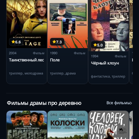
6.6
7.3
5.0
2004
Фильм
1990
Фильм
197
1994
Фильм
Таинственный лес
Поле
Вдо
Чёрный клоун
триллер, мелодрама
триллер, драма
бое
фантастика, триллер
Фильмы драмы про деревню
Все фильмы