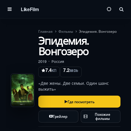
LikeFilm
Пои
Главная
Фильмы
Эпидемия. Вонгозеро
Эпидемия.
Вонгозеро
2019
Россия
7.4
7.2
КП
IMDb
«Две жены. Две семьи. Один шанс
выжить»
Где посмотреть
Похожие
Трейлер
фильмы