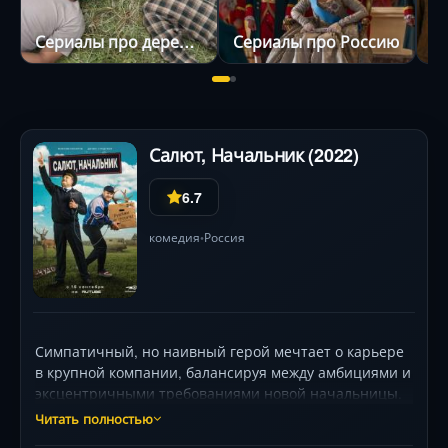
Сериалы про деревню
Сериалы про Россию
С
Салют, Начальник (2022)
6.7
комедия
Россия
•
Симпатичный, но наивный герой мечтает о карьере
в крупной компании, балансируя между амбициями и
эксцентричными требованиями новой начальницы.
Внезапный перевод в глухую провинцию
Читать полностью
оборачивается неожиданным поворотом: вместо