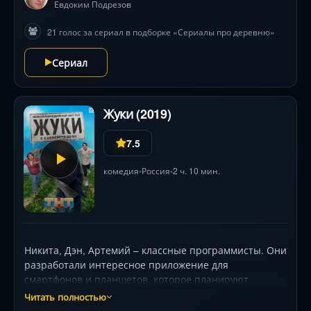
нравственные выборы определят судьбы целого
Евдоким Подрезов
поколения. Масштабные декорации деревни
21 голос за сериал в подборке «Сериалы про деревню»
Пекашино и аутентичные костюмы погружают в
эпоху, а мощные актерские работы (Александр
Сериал
Балуев, Полина Кутепова, Сергей Маковецкий)
создают кинематографическую мощь.
Жуки (2019)
7.5
комедия
Россия
2 ч. 10 мин.
•
•
Никита, Дэн, Артемий – классные программисты. Они
разработали интересное приложение для
смартфонов и планшетов, которое планируют
выгодно продать в ближайшее время. Но в
Читать полностью
последний момент сделка на много миллионов