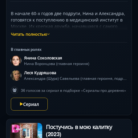
В начале 60-х годов две подруги, Нина и Александра,
готовятся к поступлению в медицинский институт в
Москве. Их крепкая дружба, начавшаяся с самого
детства, сплачивает их, и они готовы преодолеть
Читать полностью
любые трудности вместе. В Москве они легко
поступают в институт, особенно когда Шура заводит
В главных ролях
знакомство с профессором и его семьей. Тем
Янина Соколовская
временем, дружба Нины, Шуры и Антона, сына
Нина Воронцова (главная героиня)
профессора, вызывает некоторые проблемы для его
матери.
Леся Кудряшова
Александра (Шура) Савельева (главная героиня, подруга Нины)
36 голосов за сериал в подборке «Сериалы про деревню»
Сериал
Постучись в мою калитку
(2023)