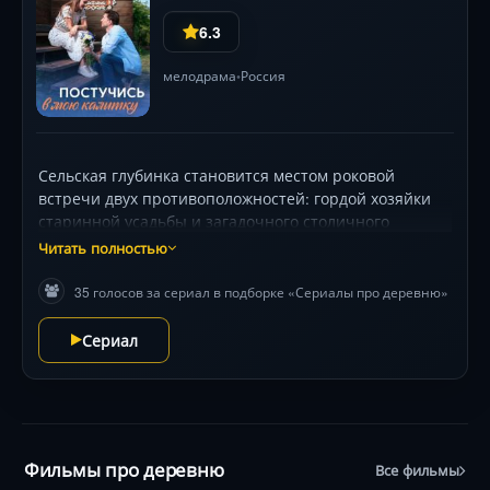
6.3
мелодрама
Россия
•
Сельская глубинка становится местом роковой
встречи двух противоположностей: гордой хозяйки
старинной усадьбы и загадочного столичного
архитектора. Искры от их противостояния разжигают
Читать полностью
пожар страстей, где каждое решение грозит
разрушить хрупкий мир прошлого. Визуальная
35 голосов за сериал в подборке «Сериалы про деревню»
поэзия пейзажей и игра света в старых интерьерах
подчеркивают накал чувств.
Сериал
Фильмы про деревню
Все фильмы