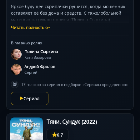
Яркое будущее скрипачки рушится, когда мошенник
оставляет её без дома и средств. С тяжелобольной
матерью на руках героиня (Полина Сыркина)
вынуждена отказаться от музыки и стать врачом. Но
Читать полностью
после трагедии её охватывает жажда возмездия. В
поисках обидчика она оказывается в провинции, где
В главных ролях
судьба дарит новую любовь... и страшную тайну,
Полина Сыркина
переворачивающую жизнь. Андрей Фролов и Елена
Катя Захарова
Коренева в драме о мести, искуплении и
неожиданных поворотах судьбы.
Андрей Фролов
Сергей
17 голосов за сериал в подборке «Сериалы про деревню»
Сериал
Тяни, Сундук (2022)
6.7