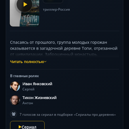
триллер
Россия
•
Спасаясь от прошлого, группа молодых горожан
оказывается в загадочной деревне Топи, отрезанной
от цивилизации. Заброшенный монастырь,
необъяснимые явления и нарастающий паранойя
Читать полностью
разрушают границы реальности. Звёздный
актёрский состав (Иван Янковский, Максим Суханов)
В главных ролях
воплощает психологическую дуэль страха и безумия
Иван Янковский
под визуальный гул российских болот. Сценарий
Сергей
Дмитрия Глуховского мастерски сплетает мистику с
социальной аллегорией, где каждый кадр — это
Тихон Жизневский
зеркало внутренних демонов. Ожидайте нелинейный
Антон
сюжет, тревожную атмосферу и финал,
7 голосов за сериал в подборке «Сериалы про деревню»
переворачивающий восприятие .
Сериал