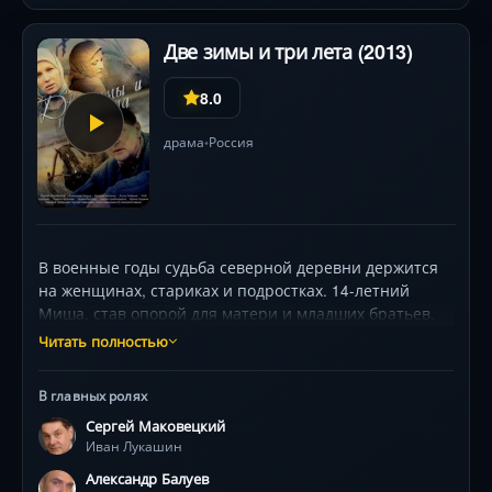
Две зимы и три лета (2013)
8.0
драма
Россия
•
В военные годы судьба северной деревни держится
на женщинах, стариках и подростках. 14-летний
Миша, став опорой для матери и младших братьев,
вынужден принимать судьбоносные решения.
Читать полностью
Анфиса — председатель колхоза — разрывается
между долгом перед односельчанами и чувством к
В главных ролях
фронтовику Ивану. Секретарь райкома Подрезов
Сергей Маковецкий
внедряет жесткие порядки, ставя личные интересы
Иван Лукашин
жителей под удар. За 30 лет герои пройдут путь от
военной разрухи до послевоенного возрождения, их
Александр Балуев