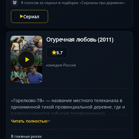
9 голосов за сериал в подборке «Сериалы про деревню»
Сериал
Огуречная любовь (2011)
5.7
комедия
Россия
•
«Горелково-ТВ» — название местного телеканала в
одноименной тихой провинциальной деревне, где и
разворачиваются события телевизионного
художественного фильма. Главная героиня, Зина
Читать полностью
Журавлева, работает на телеканале репортером и
является его главной «звездой». Все идет своим
В главных ролях