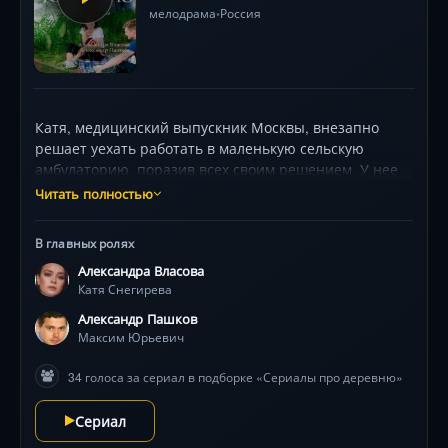
мелодрама
Россия
•
Катя, медицинский выпускник Москвы, внезапно
решает уехать работать в маленькую сельскую
амбулаторию, поразив всех своим решением. У нее
отличный диплом и отец-медицинский гений. Хотя ее
Читать полностью
будущее светит яркой карьерой в лучшей клинике,
что-то толкает Катю к странным приключениям в
В главных ролях
далеком селе. В этом маленьком городке, никто не
Александра Власова
ждет звезду из столицы, особенно местный
Катя Снегирева
заведующий амбулаторией, Осокин, который видит в
Кате лишь вызов.
Александр Пашков
Максим Юрьевич
34 голоса за сериал в подборке «Сериалы про деревню»
Сериал