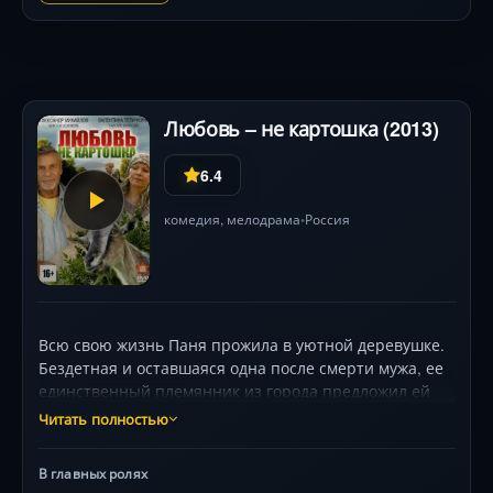
Любовь – не картошка (2013)
6.4
комедия
,
мелодрама
Россия
•
Всю свою жизнь Паня прожила в уютной деревушке.
Бездетная и оставшаяся одна после смерти мужа, ее
единственный племянник из города предложил ей
переехать к нему. Племянник был вовсю готов
Читать полностью
продать ее дом ради нового автомобиля. В шутку
Паня сказала, что выйдет замуж, чтобы избавиться от
В главных ролях
этой идеи. Теперь ей действительно нужен жених,