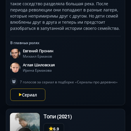
такое соседство разделяла большая река. После
самоуверенный образ Ильи понемногу сходит, и он
периода революции они попадают в разные лагеря,
становится мужественным и душевным челов.
которые непримиримы друг с другом. Но дети семей
влюблены друг в друга и теперь им предстоит
разобраться в запутанной истории своего семейства.
В главных ролях
Евгений Пронин
Михаил Ермаков
Аглая Шиловская
Ирина Ермакова
7 голосов за сериал в подборке «Сериалы про деревню»
Сериал
Топи (2021)
6.9