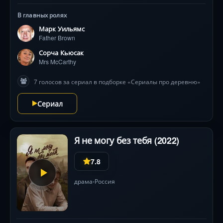
В главных ролях
Марк Уильямс
Father Brown
Сорча Кьюсак
Mrs McCarthy
7 голосов за сериал в подборке «Сериалы про деревню»
Сериал
Я не могу без тебя (2022)
7.8
драма
Россия
•