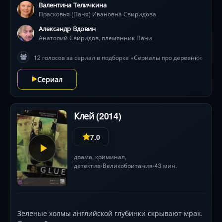
Валентина Теличкина
чтобы уклониться от предложения племянника.
Прасковья (Паня) Ивановна Свиридова
Александр Вдовин
Анатолий Свиридов, племянник Пани
12 голосов за сериал в подборке «Сериалы про деревню»
Сериал
Клей (2014)
7.0
драма
,
криминал
,
детектив
Великобритания
43 мин.
•
•
Зеленые холмы английской глубинки скрывают мрак.