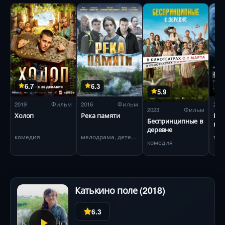
6.7
6.3
5.9
2019
Фильм
2016
Фильм
202
2023
Фильм
Холоп
Река памяти
Кар
Беспринципные в
при
деревне
комедия
мелодрама, детектив
комедия
Катькино поле (2018)
6.3