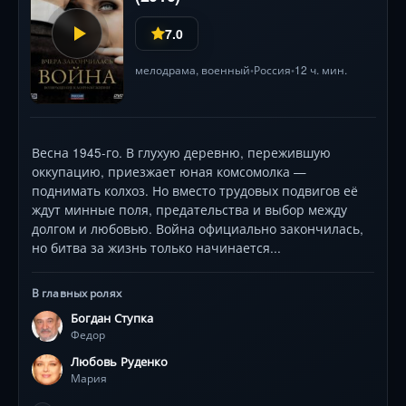
открывает им силу большой дружной семьи и каждого
ее члена в отдельности.
7.0
мелодрама
, военный
Россия
12 ч. мин.
•
•
Весна 1945-го. В глухую деревню, пережившую
оккупацию, приезжает юная комсомолка —
поднимать колхоз. Но вместо трудовых подвигов её
ждут минные поля, предательства и выбор между
долгом и любовью. Война официально закончилась,
но битва за жизнь только начинается...
В главных ролях
Богдан Ступка
Федор
Любовь Руденко
Мария