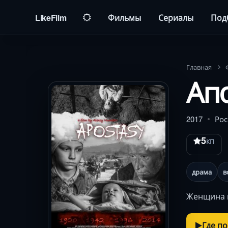
LikeFilm
Фильмы
Сериалы
Под
Главная
Ап
2017
Рос
5
КП
драма
в
Женщина и
Где п