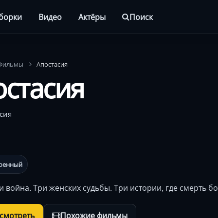
борки
Видео
Актёры
Поиск
Фильмы
Апостасия
остасия
сия
оенный
 война. Три женских судьбы. Три истории, где смерть бо
осмотреть
Похожие фильмы