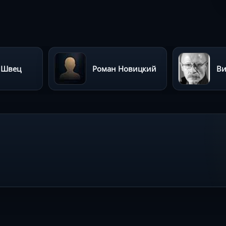
 Швец
Роман Новицкий