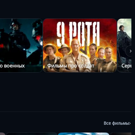
о военных
Фильмы про солдат
Серь
Все фильмы