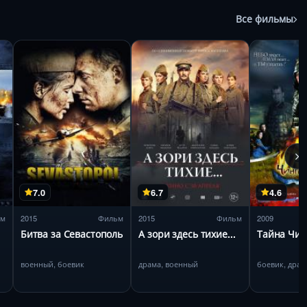
Все фильмы
7.0
6.7
4.6
ьм
2015
Фильм
2015
Фильм
2009
Битва за Севастополь
А зори здесь тихие...
Тайна Чин
военный, боевик
драма, военный
боевик, драм