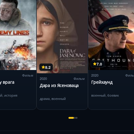
7.0
8.2
Фильм
2020
Фил
2020
Фильм
у врага
Грейхаунд
Дара из Ясеноваца
й, история
военный, боевик
драма, военный