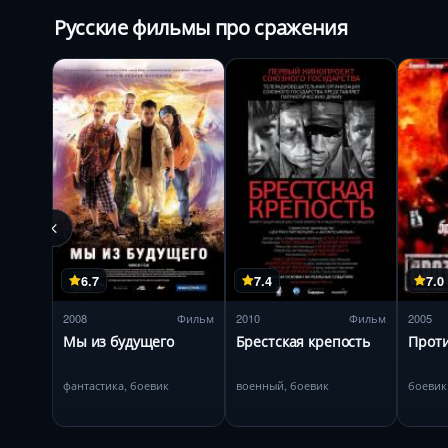
Русские фильмы про сражения
6.7
7.4
7.0
2008
Фильм
2010
Фильм
2005
Мы из будущего
Брестская крепость
Прот
фантастика, боевик
военный, боевик
боевик