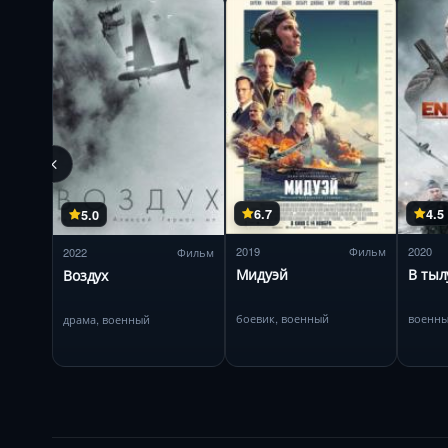
6.7
4.5
5.0
2019
Фильм
2020
2022
Фильм
Мидуэй
В тыл
Воздух
боевик, военный
военны
драма, военный