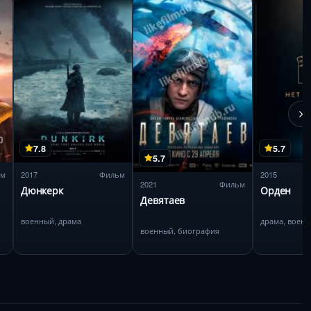
7.8
5.7
5.7
ьм
2017
Фильм
2015
2021
Фильм
Дюнкерк
Орден
Девятаев
военный, драма
драма, воен
военный, биография