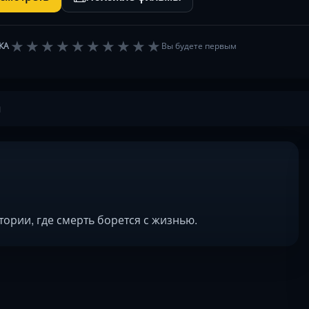
★
★
★
★
★
★
★
★
★
★
КА
Вы будете первым
ы
тории, где смерть борется с жизнью.