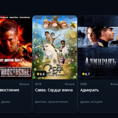
4.4
6.7
Фильм
2015
Фильм
2008
Фил
ивостояние
Савва. Сердце воина
Адмиралъ
, драма
фэнтези, приключения
драма, история