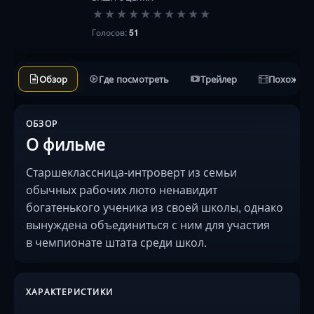
★
★
★
★
★
★
★
★
★
★
Голосов:
51
Обзор
Где посмотреть
Трейлер
Похожие 
ОБЗОР
О фильме
Старшеклассница-интроверт из семьи
обычных рабочих люто ненавидит
богатенького ученика из своей школы, однако
вынуждена объединиться с ним для участия
в чемпионате штата среди школ.
ХАРАКТЕРИСТИКИ