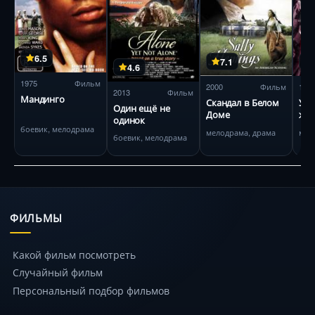
6.5
7.1
4.6
1975
Фильм
2000
Фильм
199
2013
Фильм
Мандинго
Скандал в Белом
Укр
Один ещё не
Доме
же
одинок
пле
боевик, мелодрама
мелодрама, драма
мел
боевик, мелодрама
сер
ФИЛЬМЫ
Какой фильм посмотреть
Случайный фильм
Персональный подбор фильмов