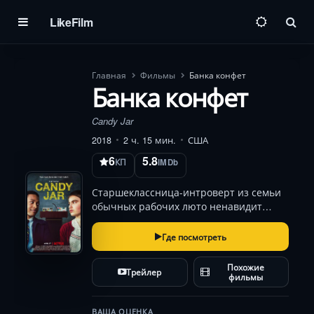
LikeFilm
Пои
Главная
Фильмы
Банка конфет
Банка конфет
Candy Jar
2018
2 ч. 15 мин.
США
6
5.8
КП
IMDb
Старшеклассница-интроверт из семьи
обычных рабочих люто ненавидит
богатенького ученика из своей школы,
однако вынуждена объединиться с ним
Где посмотреть
для участия в чемпионате штата среди
школ.
Похожие
Трейлер
фильмы
ВАША ОЦЕНКА