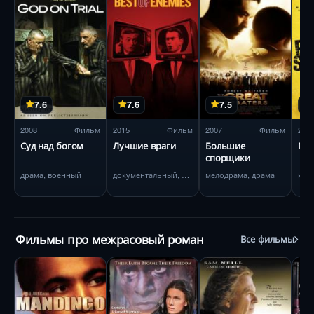
7.6
7.6
7.5
2008
Фильм
2015
Фильм
2007
Фильм
200
Суд над богом
Лучшие враги
Большие
Гра
спорщики
драма, военный
документальный, история
мелодрама, драма
ком
Фильмы про межрасовый роман
Все фильмы