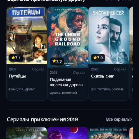
7.1
7.0
7.3
2007
Сериал
2020
Сериал
201
2021
Сериал
Путейцы
Сквозь снег
Ад 
Подземная
железная дорога
комедия, драма
фантастика, боевик
дра
драма, военный
Сериалы приключения 2019
Все сериалы