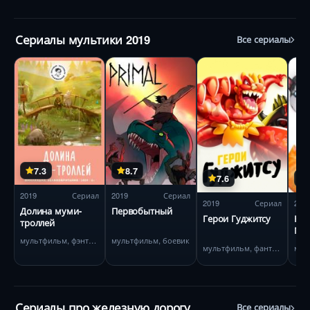
Сериалы мультики 2019
Все сериалы
7.3
8.7
7.6
2019
Сериал
2019
Сериал
2019
Сериал
201
Долина муми-
Первобытный
Герои Гуджитсу
Кор
троллей
Мо
мультфильм, фэнтези
мультфильм, боевик
жи
мультфильм, фантастика
мул
Сериалы про железную дорогу
Все сериалы