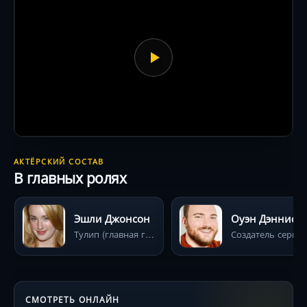
АКТЁРСКИЙ СОСТАВ
В главных ролях
Эшли Джонсон
Оуэн Дэннис
Тулип (главная героиня 1-го сезона)
Создатель сериала 
СМОТРЕТЬ ОНЛАЙН