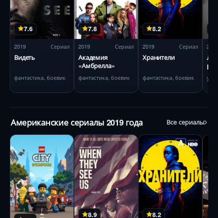
7.6
7.8
8.2
2019
Сериал
2019
Сериал
2019
Сериал
201
Видеть
Академия
Хранители
Люб
«Амбрелла»
ро
фантастика, боевик
фантастика, боевик
фантастика, боевик
ужа
Американские сериалы 2019 года
Все сериалы
8.9
8.2