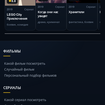
8.8
2019
Сериал
2019
Сериал
201
2019
Сериал
Когда они нас
Хранители
Го
LEGO City
увидят
Приключения
драма, криминал
фантастика, боевик
фан
боевик, комедия
ФИЛЬМЫ
Какой фильм посмотреть
Случайный фильм
Персональный подбор фильмов
СЕРИАЛЫ
Какой сериал посмотреть