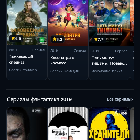
6.5
6.3
7.7
2019
Сериал
2019
Сериал
2019
Сериал
201
Заповедный
Клеопатра в
Пять минут
Ава
спецназ
космосе
тишины. Новые
горизонты
боевик, триллер
боевик, комедия
мелодрама, приключения
фан
Сериалы фантастика 2019
Все сериалы