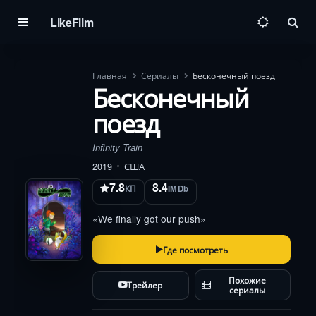
LikeFilm
Пои
Главная
Сериалы
Бесконечный поезд
Бесконечный
поезд
Infinity Train
2019
США
7.8
8.4
КП
IMDb
«We finally got our push»
Где посмотреть
Похожие
Трейлер
сериалы