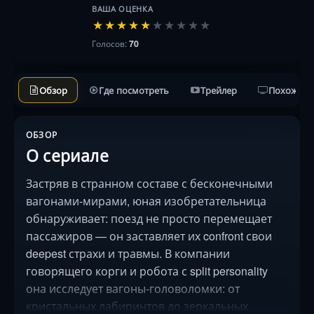
ВАША ОЦЕНКА
★
★
★
★
★
★
★
★
★
★
Голосов:
70
Обзор
Где посмотреть
Трейлер
Похожие 
ОБЗОР
О сериале
Застряв в странном составе с бесконечными
вагонами-мирами, юная изобретательница
обнаруживает: поезд не просто перемещает
пассажиров — он заставляет их confront свои
deepest страхи и травмы. В компании
говорящего корги и робота с split personality
она исследует вагоны-головоломки: от
кристальных лабиринтов до зеркальных