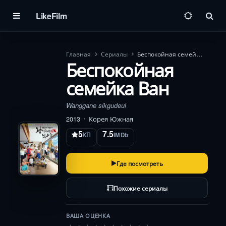
LikeFilm
Пои
Главная
Сериалы
Беспокойная семейка Ван
Беспокойная
семейка Ван
Wanggane sikgudeul
2013
Корея Южная
5
7.5
КП
IMDb
Где посмотреть
Похожие сериалы
ВАША ОЦЕНКА