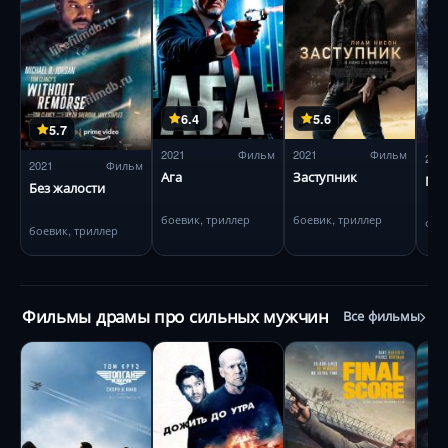
6.4
5.6
5.7
2021
Фильм
2021
Фильм
201
2021
Фильм
Ага
Заступник
Мег
Без жалости
боевик, триллер
боевик, триллер
фан
боевик, триллер
Фильмы драмы про сильных мужчин
Все фильмы