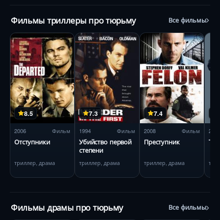
Фильмы триллеры про тюрьму
Все фильмы
8.5
7.3
7.4
2006
Фильм
1994
Фильм
2008
Фильм
201
Отступники
Убийство первой
Преступник
Три
степени
триллер, драма
триллер, драма
триллер, драма
три
Фильмы драмы про тюрьму
Все фильмы