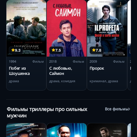
9.3
7.5
7.8
1994
Фильм
2018
Фильм
2009
Фильм
201
Побег из
С любовью,
Пророк
Мис
Шоушенка
Саймон
драма
драма, комедия
криминал, драма
дра
Фильмы триллеры про сильных
Все фильмы
мужчин