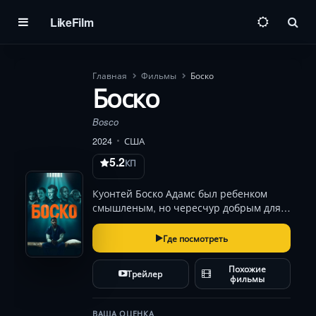
LikeFilm
Пои
Главная
Фильмы
Боско
Боско
Bosco
2024
США
5.2
КП
Куонтей Боско Адамс был ребенком
смышленым, но чересчур добрым для
той среды, где он родился. Отец, желая
хоть как-то подготовить сына к жесткой
Где посмотреть
реальности, учил его выживанию на
улице. Судьба же подкинула Боско
Похожие
Трейлер
более се…
фильмы
ВАША ОЦЕНКА