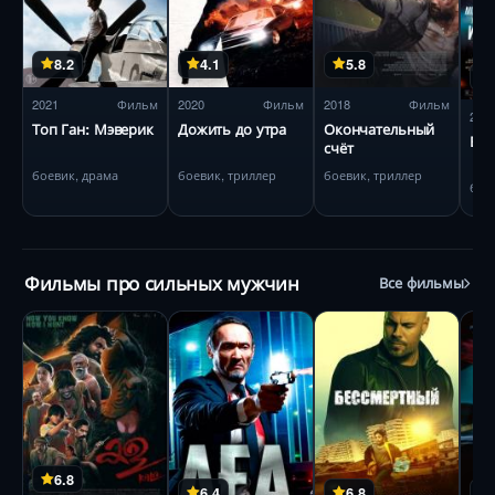
8.2
4.1
5.8
2021
Фильм
2020
Фильм
2018
Фильм
202
Топ Ган: Мэверик
Дожить до утра
Окончательный
Без
счёт
боевик, драма
боевик, триллер
боевик, триллер
бое
Фильмы про сильных мужчин
Все фильмы
6.8
6.4
6.8