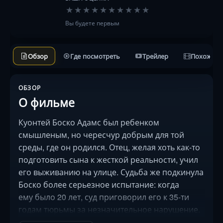
★
★
★
★
★
★
★
★
★
★
Вы будете первым
Обзор
Где посмотреть
Трейлер
Похожие 
ОБЗОР
О фильме
Куонтей Боско Адамс был ребенком
смышленым, но чересчур добрым для той
среды, где он родился. Отец, желая хоть как-то
подготовить сына к жесткой реальности, учил
его выживанию на улице. Судьба же подкинула
Боско более серьезное испытание: когда
ему было 20 лет, суд приговорил его к 35-ти
годам тюрьмы за незначительное нарушение.
Даже в условиях строгого режима Адамс