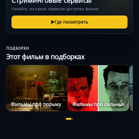
Стриминговые сервисы
Узнайте, на каких сервисах доступен фильм
Где посмотреть
ПОДБОРКИ
Этот фильм в подборках
Фильмы про тюрьму
Фильмы про сильных муж
Ф