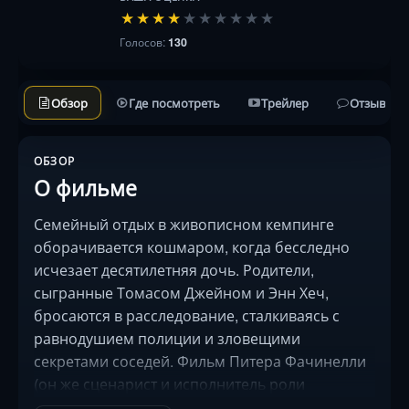
★
★
★
★
★
★
★
★
★
★
Голосов:
130
Обзор
Где посмотреть
Трейлер
Отзывы
ОБЗОР
О фильме
Семейный отдых в живописном кемпинге
оборачивается кошмаром, когда бесследно
исчезает десятилетняя дочь. Родители,
сыгранные Томасом Джейном и Энн Хеч,
бросаются в расследование, сталкиваясь с
равнодушием полиции и зловещими
секретами соседей. Фильм Питера Фачинелли
(он же сценарист и исполнитель роли
заместителя шерифа) балансирует на грани