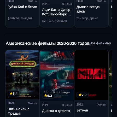
2020
Фильм
2020
Фильм
202
2020
Фильм
Губка Боб в бегах
Дьявол всегда
Бе
Леди Баг и Супер-
здесь
Кот: Нью-Йорк.
фэнтези, комедия
триллер, драма
три
Союз героев
фэнтези, комедия
Американские фильмы 2020-2030 годов
Все фильмы
5.4
7.9
6.3
2023
Фильм
2022
Фильм
2021
Фильм
202
Пять ночей с
Бэтмен
Дьявол в деталях
Пос
Фредди