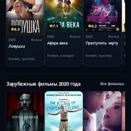
7.1
6.2
6.3
2020
Фильм
2020
Фильм
202
2020
Фильм
Афера века
Преступить черту
За
Ловушка
боевик, комедия
боевик, триллер
бое
боевик, триллер
Зарубежные фильмы 2020 года
Все фильмы