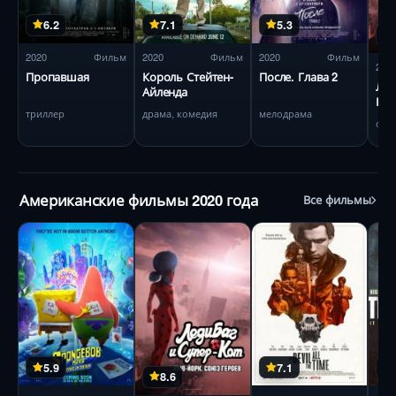
6.2
7.1
5.3
2020
Фильм
2020
Фильм
2020
Фильм
202
Пропавшая
Король Стейтен-
После. Глава 2
Лед
Айленда
Кот
триллер
драма, комедия
мелодрама
Сою
фэн
Американские фильмы 2020 года
Все фильмы
5.9
7.1
8.6