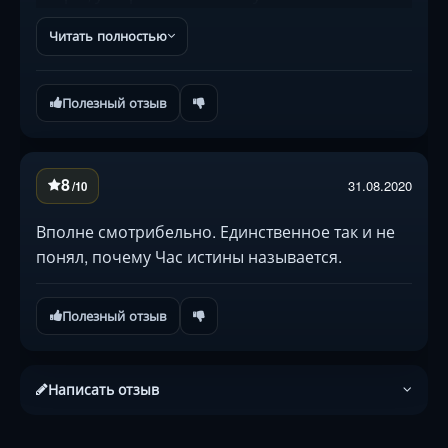
уместную отсылку к знаменитому комедийному
Читать полностью
сериалу... Нет, Час истины реально стоящий
фильм. Особенно если учесть, что он совсем
свеженький, горяченький как пирожок
Полезный отзыв
Рекомендую, будет вкусно
8
31.08.2020
/10
Вполне смотрибельно. Единственное так и не
понял, почему Час истины называется.
Полезный отзыв
Написать отзыв