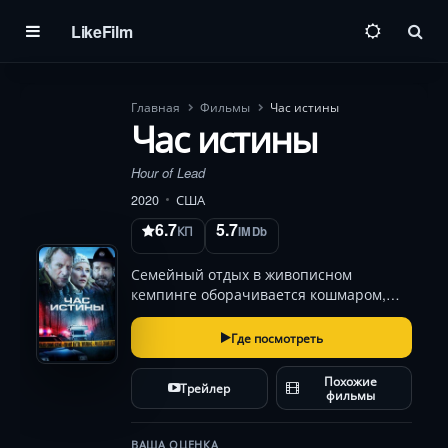
LikeFilm
Пои
Главная
Фильмы
Час истины
Час истины
Hour of Lead
2020
США
6.7
5.7
КП
IMDb
Семейный отдых в живописном
кемпинге оборачивается кошмаром,
когда бесследно исчезает десятилетняя
дочь. Родители, сыгранные Томасом
Где посмотреть
Джейном и Энн Хеч, бросаются в
расследование, сталкиваясь с
Похожие
Трейлер
равнодушием полиции и злове…
фильмы
ВАША ОЦЕНКА