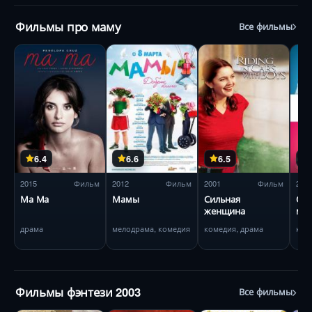
Фильмы про маму
Все фильмы
6.4
6.6
6.5
2015
Фильм
2012
Фильм
2001
Фильм
201
Ма Ма
Мамы
Сильная
Оче
женщина
ма
драма
мелодрама, комедия
комедия, драма
Фильмы фэнтези 2003
Все фильмы