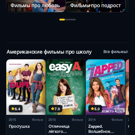
Фильмы про любовь
Фильмы про подростков
Ф
Американские фильмы про школу
Все фильмы
6.4
7.0
5.0
2015
Фильм
2010
Фильм
2014
Фильм
200
Простушка
Отличница
Zapped.
Сп
лёгкого
Волшебное