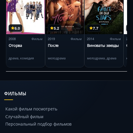
6.0
5.2
7.7
2008
Фильм
2019
Фильм
2014
Фильм
200
Оторва
После
Виноваты звезды
Она
драма, комедия
мелодрама
мелодрама, драма
ком
ФИЛЬМЫ
Какой фильм посмотреть
Случайный фильм
Персональный подбор фильмов