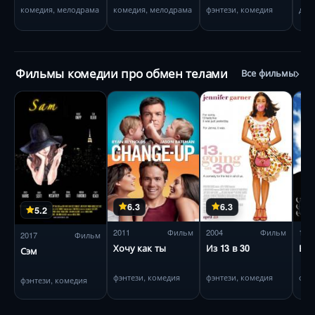
поведения
приложение
комедия, мелодрама
комедия, мелодрама
фэнтези, комедия
дра
Фильмы комедии про обмен телами
Все фильмы
6.3
6.3
5.2
2011
Фильм
2004
Фильм
198
2017
Фильм
Хочу как ты
Из 13 в 30
Вес
Сэм
фэнтези, комедия
фэнтези, комедия
фэн
фэнтези, комедия