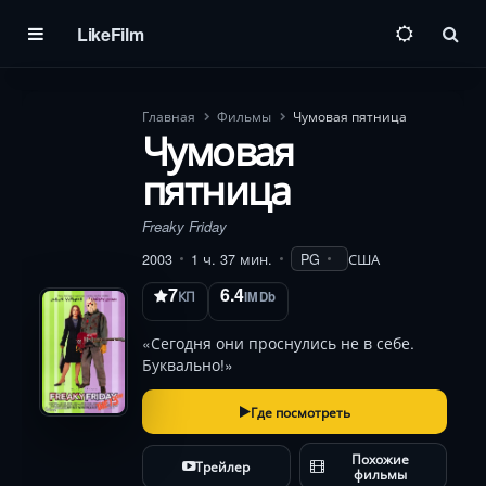
LikeFilm
Пои
Главная
Фильмы
Чумовая пятница
Чумовая
пятница
Freaky Friday
2003
1 ч. 37 мин.
PG
США
7
6.4
КП
IMDb
«Сегодня они проснулись не в себе.
Буквально!»
Где посмотреть
Похожие
Трейлер
фильмы