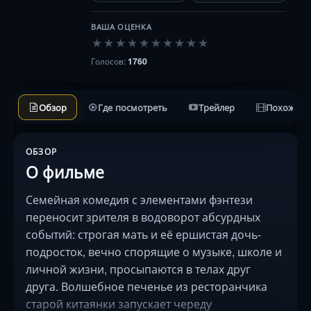
ВАША ОЦЕНКА
★
★
★
★
★
★
★
★
★
★
Голосов:
1760
Обзор
Где посмотреть
Трейлер
Похожие 
ОБЗОР
О фильме
Семейная комедия с элементами фэнтези
переносит зрителя в водоворот абсурдных
событий: строгая мать и её ершистая дочь-
подросток, вечно спорящие о музыке, школе и
личной жизни, просыпаются в телах друг
друга. Волшебное печенье из ресторанчика
старой китаянки запускает череду