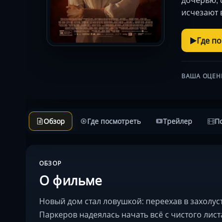
исчезают 
Где п
ВАША ОЦЕН
Обзор
Где посмотреть
Трейлер
П
ОБЗОР
О фильме
Новый дом стал ловушкой: переехав в захолус
Паркеров надеялась начать всё с чистого лист