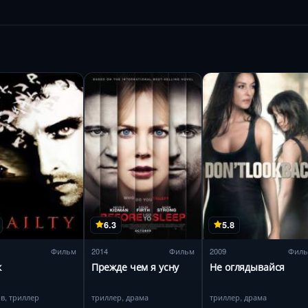
6.3
5.8
Фильм
2014
Фильм
2009
Фил
к
Прежде чем я усну
Не оглядывайся
ив, триллер
триллер, драма
триллер, драма