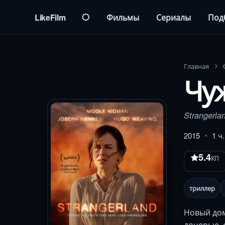
LikeFilm
Фильмы
Сериалы
Под
Главная
Чу
Strangerla
2015
1 ч
5.4
КП
триллер
Новый дом
дочерью, 