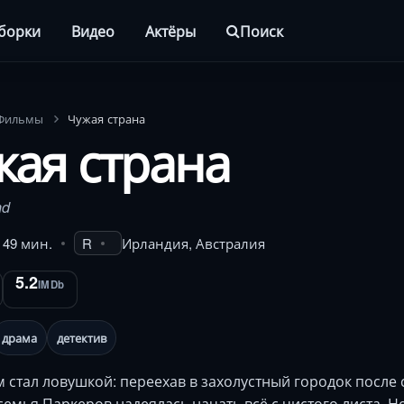
борки
Видео
Актёры
Поиск
Фильмы
Чужая страна
жая страна
nd
. 49 мин.
R
Ирландия, Австралия
5.2
IMDb
драма
детектив
 стал ловушкой: переехав в захолустный городок после 
семья Паркеров надеялась начать всё с чистого листа. Н