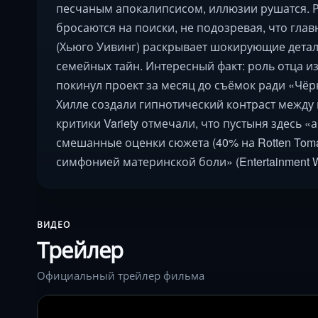
песчаным апокалипсисом, иллюзии рушатся. 
бросаются на поиски, не подозревая, что гла
(Хьюго Уивинг) раскрывает шокирующие детал
семейных тайн. Интересный факт: роль отца и
покинул проект за месяц до съёмок ради «Чё
Хилле создали гипнотический контраст межд
критики Variety отмечали, что пустыня здесь 
смешанные оценки сюжета (40% на Rotten Toma
симфонией материнской боли» (Entertainment W
ВИДЕО
Трейлер
Официальный трейлер фильма