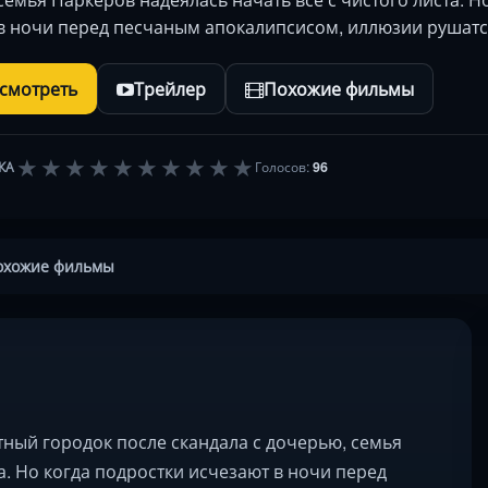
в ночи перед песчаным апокалипсисом, иллюзии рушат
осмотреть
Трейлер
Похожие фильмы
★
★
★
★
★
★
★
★
★
★
КА
Голосов:
96
охожие фильмы
тный городок после скандала с дочерью, семья
а. Но когда подростки исчезают в ночи перед