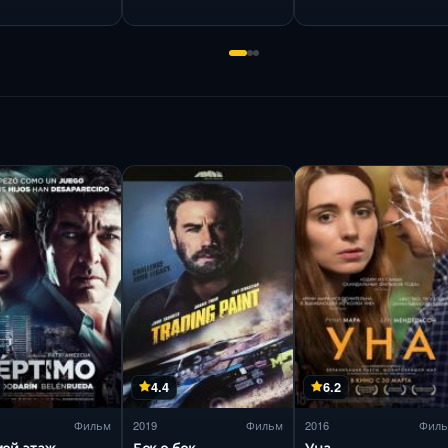
4.4
6.2
Фильм
2019
Фильм
2016
Фил
ой этаж
Бок о бок
Уна