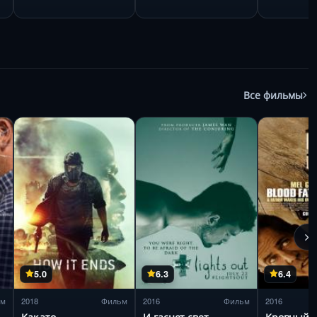
Все фильмы
5.0
6.3
6.4
ьм
2018
Фильм
2016
Фильм
2016
Как это
И гаснет свет...
Кровный о