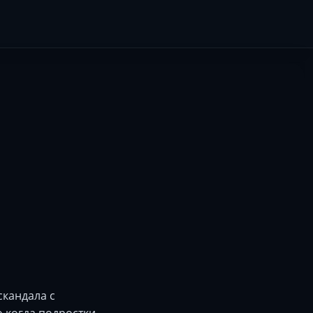
скандала с
о когда подростки