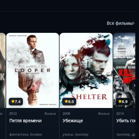
Все фильмы
7.4
6.0
6.9
ьм
2012
Фильм
2008
Фильм
2014
Петля времени
Убежище
Убить гон
фантастика, боевик
ужасы, триллер
триллер, дра