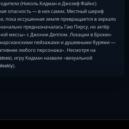
Родители (Николь Кидман и Джозеф Файнс)
вная опасность — в них самих. Местный шериф
и, пока иссушенная земля превращается в зеркало
значально предназначалась Гаю Пирсу, но актёр
рной мессы» с Джонни Деппом. Локации в Брокен-
у марсианскими пейзажами и душевными бурями —
«активнее любого персонажа». Несмотря на
toes), игру Кидман назвали «визуальной
eekly).