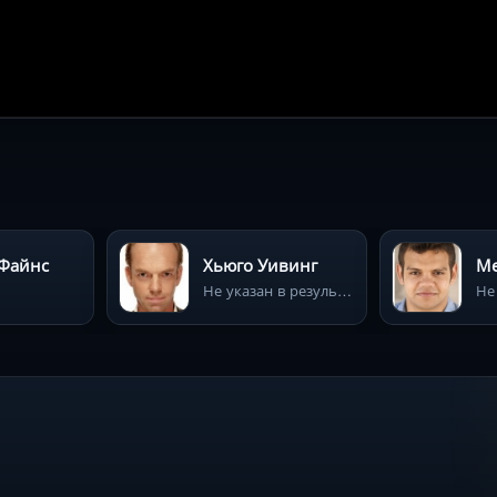
Файнс
Хьюго Уивинг
Ме
Не указан в результатах поиска