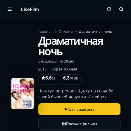
LikeFilm
Пои
Главная
Фильмы
Драматичная ночь
Драматичная
ночь
Geukjeokin harutbam
2015
Корея Южная
6.6
6.3
КП
IMDb
Чон-хун встречает Щи-ху на свадьбе
своей бывшей девушки. Их обоих
бросили в предыдущих отношениях.
Напившись, на следующий день они
Где посмотреть
просыпаются вместе и решают
встретиться ещё 9 раз и потом больше
Похожие фильмы
никогда не видеть друг …