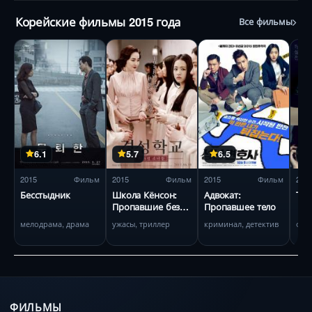
Корейские фильмы 2015 года
Все фильмы
6.1
5.7
6.5
2015
Фильм
2015
Фильм
2015
Фильм
201
Бесстыдник
Школа Кёнсон:
Адвокат:
Тел
Пропавшие без
Пропавшее тело
вести
мелодрама, драма
ужасы, триллер
криминал, детектив
фан
ФИЛЬМЫ