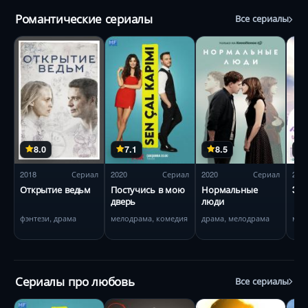
Романтические сериалы
Все сериалы
8.0
7.1
8.5
2018
Сериал
2020
Сериал
2020
Сериал
201
Открытие ведьм
Постучись в мою
Нормальные
30,
дверь
люди
фэнтези, драма
мелодрама, комедия
драма, мелодрама
мел
Сериалы про любовь
Все сериалы