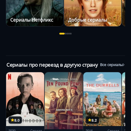
Сериалы Нетфликс
Добрые сериалы
С
Сериалы про переезд в другую страну
Все сериалы
8.0
8.2
2020
Сериал
2016
Сериал
201