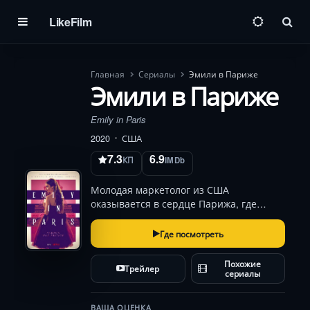
LikeFilm
Пои
Главная
Сериалы
Эмили в Париже
Эмили в Париже
Emily in Paris
2020
США
7.3
6.9
КП
IMDb
Молодая маркетолог из США
оказывается в сердце Парижа, где
сталкивается с культурными
противоречиями, коллегами-
Где посмотреть
скептиками и романтическими
дилеммами. Её блог о жизни в городе
Похожие
Трейлер
мечты становится вирусным, но за
сериалы
успехом скр…
ВАША ОЦЕНКА