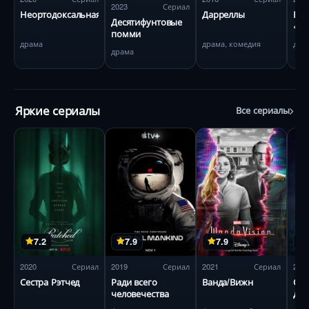
2023
Сериал
Неортодоксальная
Дарреллы
Гос
Десятифунтовые
«Хо
помми
драма
драма, комедия
дра
драма
Яркие сериалы
Все сериалы
7.2
7.9
7.9
2020
Сериал
2019
Сериал
2021
Сериал
201
Сестра Рэтчед
Ради всего
Ванда/Вижн
Оче
человечества
дел