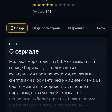
★
★
★
★
★
★
★
★
★
★
Голосов:
844
Обзор
Где посмотреть
Трейлер
Похожие 
ОБЗОР
О сериале
Молодая маркетолог из США оказывается в
сердце Парижа, где сталкивается с
культурными противоречиями, коллегами-
скептиками и романтическими дилеммами. Её
блог о жизни в городе мечты становится
вирусным, но за успехом скрываются
непростые выборы: страсть к талантливому
шеф-повару или связь с харизматичным
британцем? На фоне эйфелевых панорам и