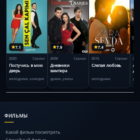
7.1
7.9
7.4
2020
Сериал
2009
Сериал
2015
Сериал
201
Постучись в мою
Дневники
Слепая любовь
Абб
дверь
вампира
Дау
мелодрама, комедия
драма, ужасы
мелодрама
дра
ФИЛЬМЫ
Какой фильм посмотреть
Случайный фильм