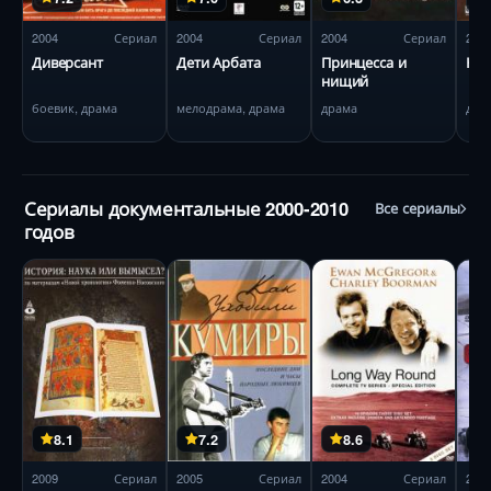
2004
Сериал
2004
Сериал
2004
Сериал
200
Диверсант
Дети Арбата
Принцесса и
Кур
нищий
боевик, драма
мелодрама, драма
драма
дра
Сериалы документальные 2000-2010
Все сериалы
годов
8.1
7.2
8.6
2009
Сериал
2005
Сериал
2004
Сериал
200