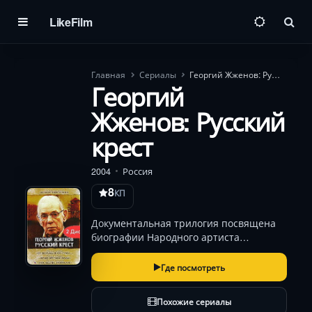
LikeFilm
Пои
Главная
Сериалы
Георгий Жженов: Русский крест
Георгий
Жженов: Русский
крест
2004
Россия
8
КП
Документальная трилогия посвящена
биографии Народного артиста
Советского Союза актера Георгия
Жженова.
Где посмотреть
Похожие сериалы