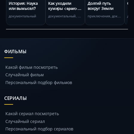
История: Наука
Как уходили
Долгий путь
Ста
или вымысел?
кумиры <span>
вокруг Земли
(сериал 2005
документальный
документальный, биография
приключения, документальный
&ndash; 2007)
</span>
ФИЛЬМЫ
Какой фильм посмотреть
Случайный фильм
Персональный подбор фильмов
СЕРИАЛЫ
Какой сериал посмотреть
Случайный сериал
Персональный подбор сериалов