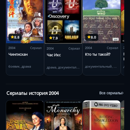
8.8
8.0
7.9
200
2004
Сериал
2004
Сериал
2004
Сериал
Мед
Чингисхан
Кто ты такой?
Час Икс
Кре
Рен
боевик, драма
документальный, биография
драма, документальный
Сериалы история 2004
Все сериалы