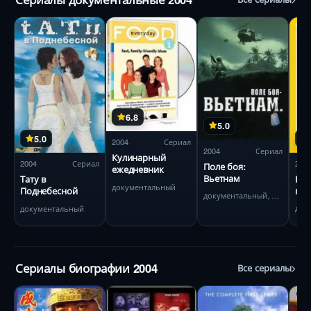
6.8
5.0
5.0
2004
Сериал
2004
Сериал
Кулинарный
200
2004
Сериал
Поле боя:
ежедневник
Вьетнам
НГО
Тату в
документальный
при
Поднебесной
документальный, военный
док
документальный
Сериалы биографии 2004
Все сериалы