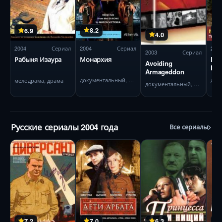
8.2
6.9
4.0
2004
Сериал
200
2004
Сериал
2003
Сериал
Монархия
Bat
Рабыня Изаура
Avoiding
Det
Armageddon
документальный, история
мелодрама, драма
документальный, история
Русские сериалы 2004 года
Все сериалы
7.2
7.0
6.3