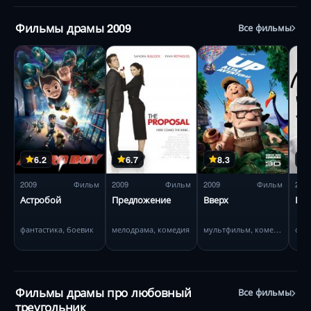
Фильмы драмы 2009
Все фильмы
6.2
6.7
8.3
2009
Фильм
2009
Фильм
2009
Фильм
200
Астробой
Предложение
Вверх
Гос
фантастика, боевик
мелодрама, комедия
мультфильм, комедия
фан
Фильмы драмы про любовный
Все фильмы
треугольник