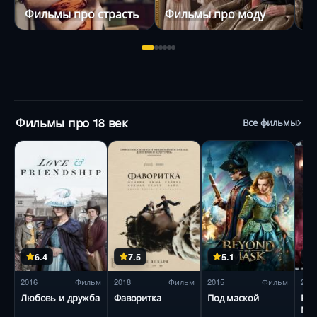
Фильмы про страсть
Фильмы про моду
У
Фильмы про 18 век
Все фильмы
6.4
7.5
5.1
2016
Фильм
2018
Фильм
2015
Фильм
201
Любовь и дружба
Фаворитка
Под маской
Бад
Мас