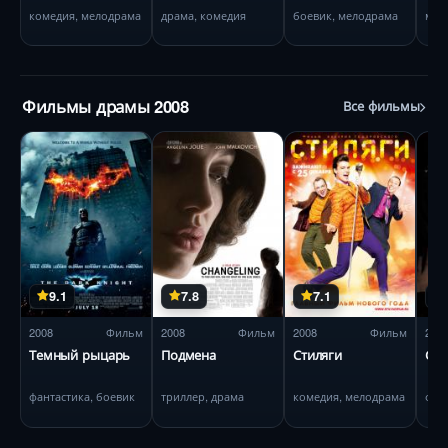
комедия, мелодрама
драма, комедия
боевик, мелодрама
мел
Фильмы драмы 2008
Все фильмы
9.1
7.8
7.1
2008
Фильм
2008
Фильм
2008
Фильм
200
Темный рыцарь
Подмена
Стиляги
Су
фантастика, боевик
триллер, драма
комедия, мелодрама
фэн