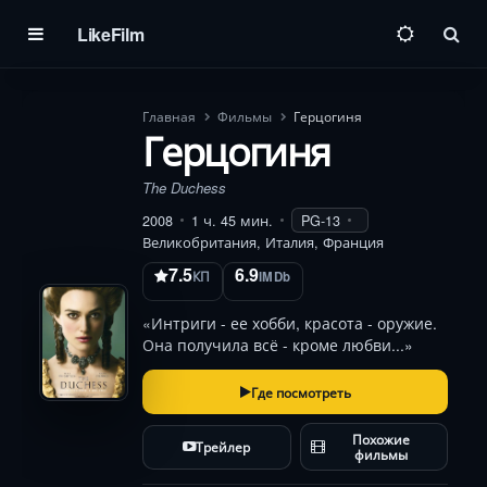
LikeFilm
Пои
Главная
Фильмы
Герцогиня
Герцогиня
The Duchess
2008
1 ч. 45 мин.
PG-13
Великобритания, Италия, Франция
7.5
6.9
КП
IMDb
«Интриги - ее хобби, красота - оружие.
Она получила всё - кроме любви...»
Где посмотреть
Похожие
Трейлер
фильмы