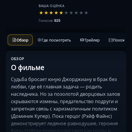
ВАША ОЦЕНКА
★
★
★
★
★
★
★
★
★
★
Голосов:
825
Обзор
Где посмотреть
Трейлер
Похожие 
ОБЗОР
О фильме
Судьба бросает юную Джорджиану в брак без
любви, где её главная задача — родить
наследника. Но за позолотой дворцовых залов
скрываются измены, предательство подруги и
запретная связь с харизматичным политиком
(Доминик Купер). Пока герцог (Рэйф Файнс)
демонстрирует ледяное равнодушие, героиня
Киры Найтли превращает светские рауты в