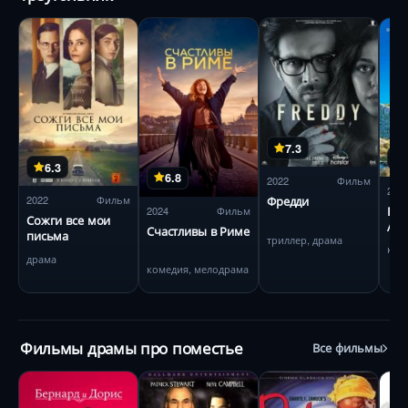
7.3
6.3
6.8
2022
Фильм
202
2022
Фильм
Фредди
Влю
2024
Фильм
Сожги все мои
Ана
Счастливы в Риме
письма
триллер, драма
ком
драма
комедия, мелодрама
Фильмы драмы про поместье
Все фильмы