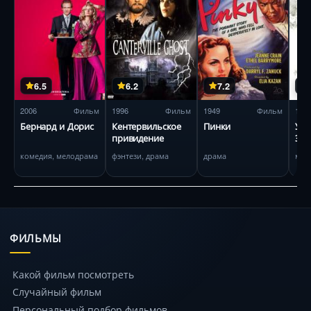
6.5
6.2
7.2
2006
Фильм
1996
Фильм
1949
Фильм
199
Бернард и Дорис
Кентервильское
Пинки
Уса
привидение
Энд
комедия, мелодрама
фэнтези, драма
драма
мел
ФИЛЬМЫ
Какой фильм посмотреть
Случайный фильм
Персональный подбор фильмов