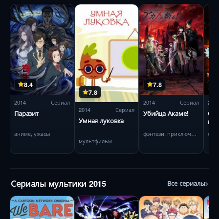
8.4
7.8
7.8
2014
Сериал
2014
Сериал
201
2014
Сериал
Паразит
Убийца Акаме!
Сем
Умная луковка
гре
аниме, ужасы
фэнтези, приключения
мультфильм
Сериалы мультики 2015
Все сериалы