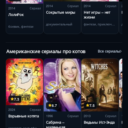
2014
Сериал
2014
Сериал
201
2014
Сериал
Сокрытые миры
Нет игры – нет
Го
ЛолиРок
жизни
документальный
фэнтези, приключения
дра
боевик, фэнтези
Американские сериалы про котов
Все сериалы
7.3
6.7
7.5
2024
Сериал
Взрывные котята
1996
Сериал
2013
Сериал
199
Сабрина –
Ведьмы Ист-Энда
Нов
маленькая
комедия, мультфильм