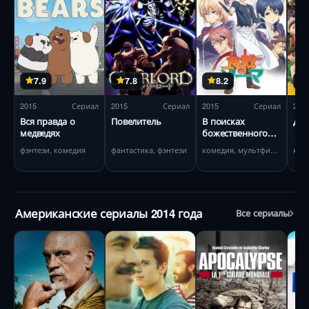
7.9
7.8
8.2
2015
Сериал
2015
Сериал
2015
Сериал
201
Вся правда о
Повелитель
В поисках
Дж
медведях
божественного
рецепта
фэнтези, комедия
фантастика, фэнтези
комедия, мультфильм
Американские сериалы 2014 года
Все сериалы