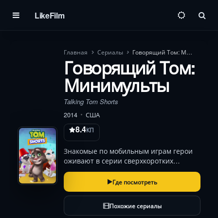
LikeFilm
Пои
Главная
Сериалы
Говорящий Том: Минимульты
Говорящий Том:
Минимульты
Talking Tom Shorts
2014
США
8.4
КП
Знакомые по мобильным играм герои
оживают в серии сверхкоротких
комедийных скетчей. Энергичный кот
Том и его подружка-мечтательница
Где посмотреть
Анджела, весёлый малыш Джинджер и
добряк Хэнк с завидной регулярностью
Похожие сериалы
оказываются в сме…