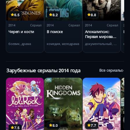
6.5
8.2
8.8
2014
Сериал
2014
Сериал
2014
Сериал
201
Череп и кости
В поиске
Апокалипсис:
Ист
Первая мировая
война
боевик, драма
комедия, мелодрама
документальный, военный
ком
Зарубежные сериалы 2014 года
Все сериалы
8.0
7.7
7.5