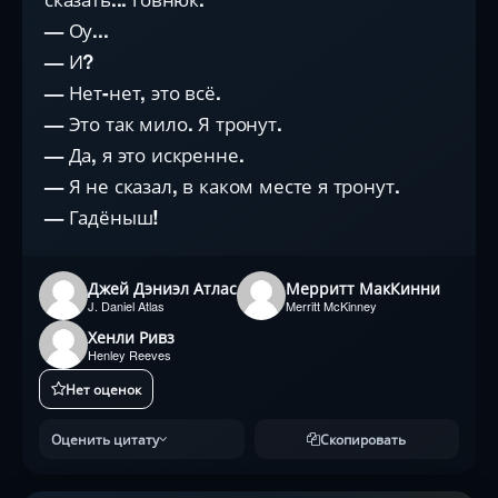
— Оу...
— И?
— Нет-нет, это всё.
— Это так мило. Я тронут.
— Да, я это искренне.
— Я не сказал, в каком месте я тронут.
— Гадёныш!
Джей Дэниэл Атлас
Мерритт МакКинни
J. Daniel Atlas
Merritt McKinney
Хенли Ривз
Henley Reeves
Нет оценок
Оценить цитату
Скопировать