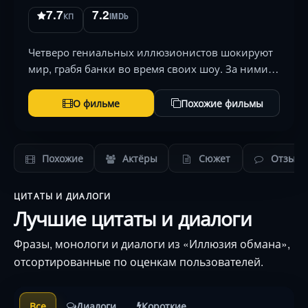
7.7
7.2
КП
IMDb
Четверо гениальных иллюзионистов шокируют
мир, грабя банки во время своих шоу. За ними
охотятся ФБР и Интерпол, но их трюки бросают
вызов реальности. Звездный ансамбль в
О фильме
Похожие фильмы
гипнотическом триллере о власти иллюзии .
Похожие
Актёры
Сюжет
Отзыв
ЦИТАТЫ И ДИАЛОГИ
Лучшие цитаты и диалоги
Фразы, монологи и диалоги из «Иллюзия обмана»,
отсортированные по оценкам пользователей.
Все
Диалоги
Короткие