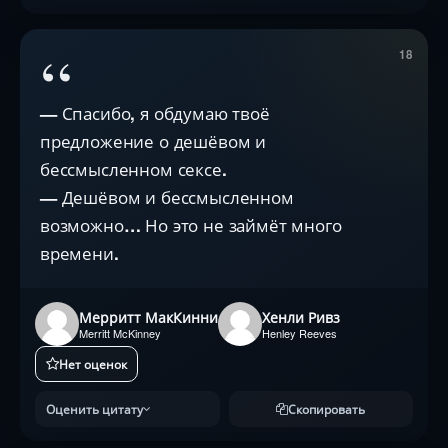
“
18
— Спасибо, я обдумаю твоё
предложение о дешёвом и
бессмысленном сексе.
— Дешёвом и бессмысленном
возможно… Но это не займёт много
времени.
Мерритт МакКинни
Хенли Ривз
Merritt McKinney
Henley Reeves
Нет оценок
Оценить цитату
Скопировать