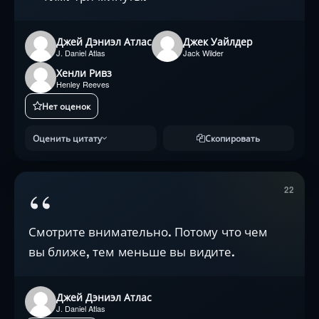
Джей Дэниэл Атлас
Джек Уайлдер
J. Daniel Atlas
Jack Wilder
Хенли Ривз
Henley Reeves
Нет оценок
Оценить цитату
Скопировать
“
22
Смотрите внимательно. Потому что чем
вы ближе, тем меньше вы видите.
Джей Дэниэл Атлас
J. Daniel Atlas