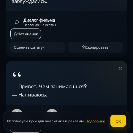
заблуждались.
Диалог фильма
Персонаж не указан
Нет оценок
Оценить цитату
Скопировать
“
29
— Привет. Чем занимаешься?
— Напиваюсь.
Алма Дрэй
Дилан Родс
Alma Dray
Dylan Rhodes
ОК
Используем куки для аналитики и рекламы.
Подробнее
.
Нет оценок