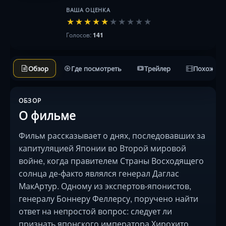
ВАША ОЦЕНКА
★
★
★
★
★
★
★
★
★
★
Голосов:
141
Обзор
Где посмотреть
Трейлер
Похожие 
ОБЗОР
О фильме
Фильм рассказывает о днях, последовавших за
капитуляцией Японии во Второй мировой
войне, когда правителем Страны Восходящего
солнца де-факто являлся генерал Даглас
МакАртур. Одному из экспертов-японистов,
генералу Боннеру Феллерсу, поручено найти
ответ на непростой вопрос: следует ли
признать японского императора Хирохито