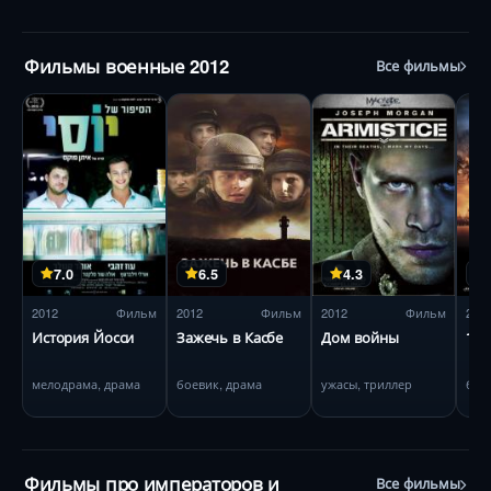
Фильмы военные 2012
Все фильмы
7.0
6.5
4.3
2012
Фильм
2012
Фильм
2012
Фильм
201
История Йосси
Зажечь в Касбе
Дом войны
145
мелодрама, драма
боевик, драма
ужасы, триллер
бое
Фильмы про императоров и
Все фильмы