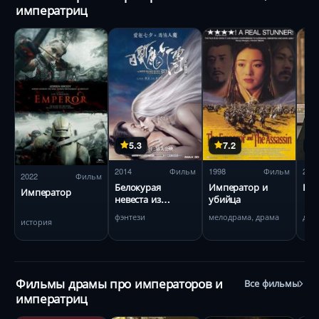
императриц
5.3
7.2
2014
Фильм
1998
Фильм
201
2022
Фильм
Белокурая
Император и
При
Император
невеста из
убийца
Лунного
фэнтези
мелодрама, драма
дра
история
Королевства
Фильмы драмы про императоров и
Все фильмы
императриц