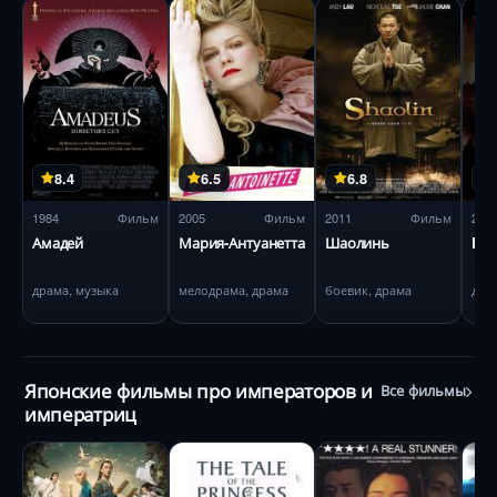
8.4
6.5
6.8
1984
Фильм
2005
Фильм
2011
Фильм
200
Амадей
Мария-Антуанетта
Шаолинь
BBC
драма, музыка
мелодрама, драма
боевик, драма
дра
Японские фильмы про императоров и
Все фильмы
императриц