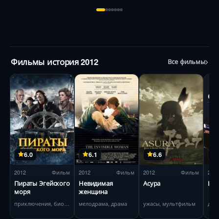
Фильмы история 2012
Все фильмы
6.0
6.1
6.6
2012
Фильм
2012
Фильм
2012
Фильм
201
Пираты Эгейского
Невидимая
Асура
Игр
моря
женщина
приключения, биография
мелодрама, драма
ужасы, мультфильм
дра