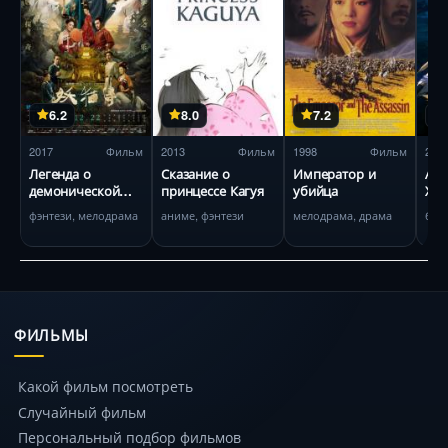
6.2
8.0
7.2
2017
Фильм
2013
Фильм
1998
Фильм
201
Легенда о
Сказание о
Император и
Анг
демонической
принцессе Кагуя
убийца
Хро
кошке
с м
фэнтези, мелодрама
аниме, фэнтези
мелодрама, драма
бое
на
ФИЛЬМЫ
Какой фильм посмотреть
Случайный фильм
Персональный подбор фильмов