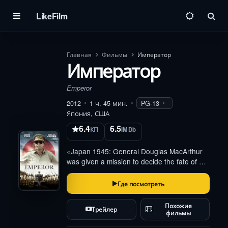
LikeFilm
Пои
Главная
Фильмы
Император
Император
Emperor
2012
1 ч. 45 мин.
PG-13
Япония, США
6.4
6.5
КП
IMDb
«Japan 1945: General Douglas MacArthur
was given a mission to decide the fate of a
nation, the guilt of a leader, and the true
price of peace»
Где посмотреть
Похожие
Трейлер
фильмы