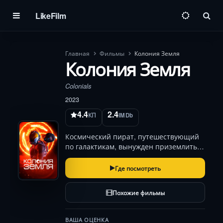
LikeFilm
Пои
Главная
Фильмы
Колония Земля
Колония Земля
Colonials
2023
4.4
2.4
КП
IMDb
Космический пират, путешествующий
по галактикам, вынужден приземлиться
на Земле. Но вместо развитой
цивилизации его встречает горстка
Где посмотреть
повстанцев. Он — их последняя
надежда избавить Землю от власти
Похожие фильмы
инопланетного захватчик…
ВАША ОЦЕНКА