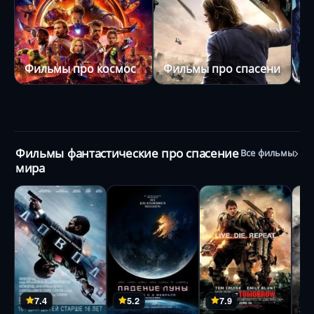
Фильмы про космос
Фильмы про спасение мир
Ф
Фильмы фантастические про спасение
Все фильмы
мира
7.4
5.2
7.9