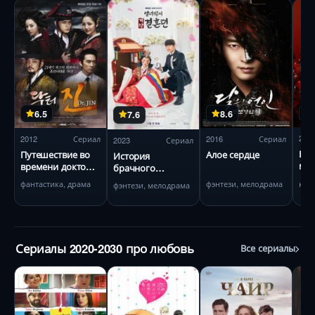
6.5
8.6
7.6
202
2012
Сериал
2016
Сериал
2023
Сериал
Вых
Путешествие во
Алое сердце
История
мое
времени доктора
брачного
Джина
договора вдовы
ком
фантастика, драма
фэнтези, мелодрама
фэнтези, мелодрама
Пак
Сериалы 2020-2030 про любовь
Все сериалы