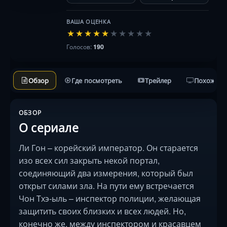
ВАША ОЦЕНКА
★
★
★
★
★
★
★
★
★
★
Голосов:
190
Обзор
Где посмотреть
Трейлер
Похожие 
ОБЗОР
О сериале
Ли Гон – корейский император. Он старается
изо всех сил закрыть некой портал,
соединяющий два измерения, который был
открыт силами зла. На пути ему встречается
Чон Тхэ-ыль – инспектор полиции, желающая
защитить своих близких и всех людей. Но,
конечно же, между инспектором и красавцем