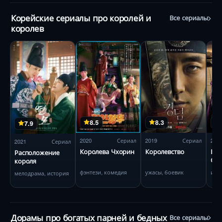
Корейские сериалы про королей и
Все сериалы
королев
8.5
8.3
7.9
2020
Сериал
2019
Сериал
200
2021
Сериал
Королева Чхорин
Королевство
Вел
Расположение
Сон
короля
фэнтези, комедия
ужасы, боевик
ист
мелодрама, история
Дорамы про богатых парней и бедных
Все сериалы