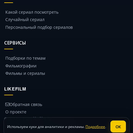
Какой сериал посмотреть
Случайный сериал
Персональный подбор сериалов
СЕРВИСЫ
Подборки по темам
Фильмографии
Фильмы и сериалы
LIKEFILM
Обратная связь
О проекте
© 2014 – 2026 likefilm.ru
Политика конфиденциальности
ОК
Используем куки для аналитики и рекламы.
Подробнее
.