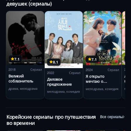
девушек (сериалы)
7.1
7.1
8.1
2018
Сериал
201
2024
Сериал
2022
Сериал
Великий
Люб
Я открыто
Деловое
соблазнитель
пер
мечтаю о
предложение
Золушке
драма, мелодрама
ком
мелодрама, комедия
мелодрама, комедия
Корейские сериалы про путешествия
Все сериалы
во времени