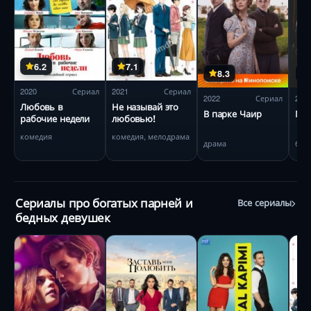
6.2
7.1
8.3
2020
Сериал
2021
Сериал
2022
Сериал
202
Любовь в
Не называй это
В парке Чаир
Ма
рабочие недели
любовью!
комедия
комедия, мелодрама
драма
био
Сериалы про богатых парней и
Все сериалы
бедных девушек