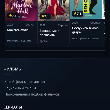
7.1
7.6
7.1
2020
Сериал
202
2024
Сериал
2022
Сериал
Постучись в мою
Не 
Макстон-холл
Заставь меня
дверь
лю
полюбить
мелодрама, комедия
ком
мелодрама, драма
драма
ФИЛЬМЫ
Какой фильм посмотреть
Случайный фильм
Персональный подбор фильмов
СЕРИАЛЫ