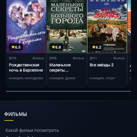
6.5
6.8
6.2
2015
Фильм
2005
Фильм
2011
Фильм
199
Рождественская
Маленькие
Все звёзды 2
Дв
ночь в Барселоне
секреты
лю
большого города
комедия, мелодрама
комедия, драма
комедия, спорт
ком
ФИЛЬМЫ
Какой фильм посмотреть