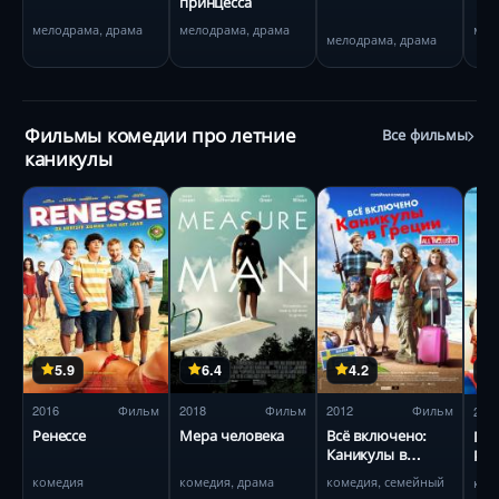
принцесса
мелодрама, драма
мелодрама, драма
мел
мелодрама, драма
Фильмы комедии про летние
Все фильмы
каникулы
5.9
6.4
4.2
2016
Фильм
2018
Фильм
2012
Фильм
202
Ренессе
Мера человека
Всё включено:
Под
Каникулы в
Ри
Греции
комедия
комедия, драма
комедия, семейный
ком