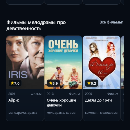
Фильмы мелодрамы про
Все фильмы
девственность
7.0
5.9
6.2
2001
Фильм
2013
Фильм
2000
Фильм
201
Айрис
Очень хорошие
Детям до 16-ти
На 
девочки
мелодрама, драма
мелодрама, драма
комедия, мелодрама
мел