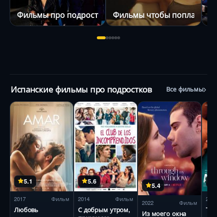
Фильмы про подростков
Фильмы чтобы поплакать
Д
Испанские фильмы про подростков
Все фильмы
5.1
5.6
5.4
2017
Фильм
2014
Фильм
201
2022
Фильм
Любовь
С добрым утром,
Та
Из моего окна