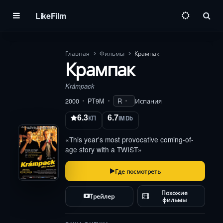
LikeFilm
Пои
Главная
Фильмы
Крампак
Крампак
Krámpack
2000
PT9M
R
Испания
6.3
6.7
КП
IMDb
«This year's most provocative coming-of-
age story with a TWIST»
Где посмотреть
Похожие
Трейлер
фильмы