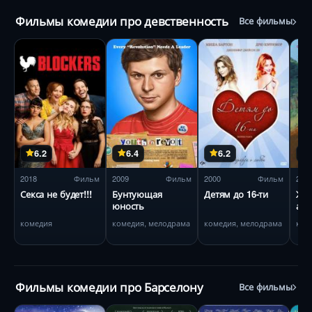
Фильмы комедии про девственность
Все фильмы
6.2
6.4
6.2
2018
Фильм
2009
Фильм
2000
Фильм
200
Секса не будет!!!
Бунтующая
Детям до 16-ти
Жа
юность
аме
лет
комедия
комедия, мелодрама
комедия, мелодрама
ком
Фильмы комедии про Барселону
Все фильмы