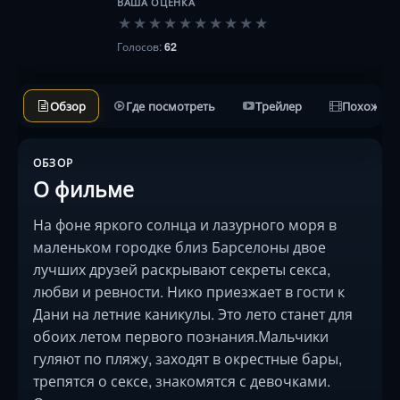
ВАША ОЦЕНКА
★
★
★
★
★
★
★
★
★
★
Голосов:
62
Обзор
Где посмотреть
Трейлер
Похожие 
ОБЗОР
О фильме
На фоне яркого солнца и лазурного моря в
маленьком городке близ Барселоны двое
лучших друзей раскрывают секреты секса,
любви и ревности. Нико приезжает в гости к
Дани на летние каникулы. Это лето станет для
обоих летом первого познания.Мальчики
гуляют по пляжу, заходят в окрестные бары,
трепятся о сексе, знакомятся с девочками.